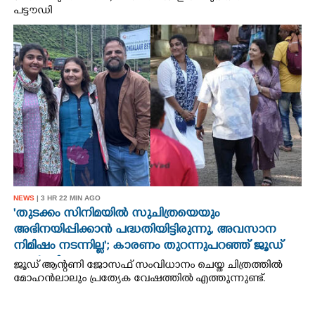
പട്ടൗഡി
NEWS
| 3 HR 22 MIN AGO
'തുടക്കം സിനിമയിൽ സുചിത്രയെയും
അഭിനയിപ്പിക്കാൻ പദ്ധതിയിട്ടിരുന്നു,​ അവസാന
നിമിഷം നടന്നില്ല'; കാരണം തുറന്നുപറഞ്ഞ് ജൂഡ്
ആന്റണി
ജൂഡ് ആന്റണി ജോസഫ് സംവിധാനം ചെയ്ത ചിത്രത്തിൽ
മോഹൻലാലും പ്രത്യേക വേഷത്തിൽ എത്തുന്നുണ്ട്.