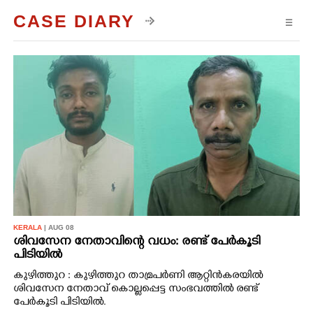
CASE DIARY
☰
KERALA
| AUG 08
ശിവസേന നേതാവിന്റെ വധം: രണ്ട് പേർകൂടി
പിടിയിൽ
കുഴിത്തുറ : കുഴിത്തുറ താമ്രപർണി ആറ്റിൻകരയിൽ
ശിവസേന നേതാവ് കൊല്ലപ്പെട്ട സംഭവത്തിൽ രണ്ട്
പേർകൂടി പിടിയിൽ.