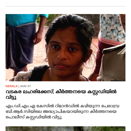
KERALA
| AUG 07
വടകര ലഹരിക്കേസ്; കീർത്തനയെ കസ്റ്റഡിയിൽ
വിട്ടു
എം.ഡി.എം.എ കേസിൽ റിമാൻഡിൽ കഴിയുന്ന പേരാമ്പ്ര
ബി.ആർ.സിയിലെ അദ്ധ്യാപികയായിരുന്ന കീർത്തനയെ
പൊലീസ് കസ്റ്റഡിയിൽ വിട്ടു.