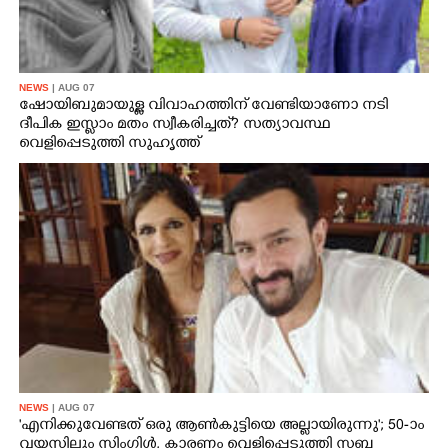
NEWS
| AUG 07
ഷോയിബുമായുള്ള വിവാഹത്തിന് വേണ്ടിയാണോ നടി
ദീപിക ഇസ്ലാം മതം സ്വീകരിച്ചത്? സത്യാവസ്ഥ
വെളിപ്പെടുത്തി സുഹൃത്ത്‌
NEWS
| AUG 07
'എനിക്കുവേണ്ടത് ഒരു ആൺകുട്ടിയെ അല്ലായിരുന്നു'; 50-ാം
വയസിലും സിംഗിൾ, കാരണം വെളിപ്പെടുത്തി സബ