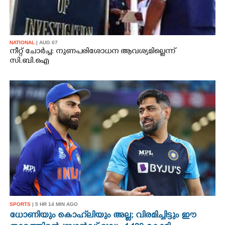
NATIONAL
| AUG 07
നീറ്റ് ചോർച്ച: നുണപരിശോധന ആവശ്യമില്ലെന്ന്
സി.ബി.ഐ
SPORTS
| 5 HR 14 MIN AGO
ധോണിയും കൊഹ്‌ലിയും അല്ല; വിരമിച്ചിട്ടും ഈ