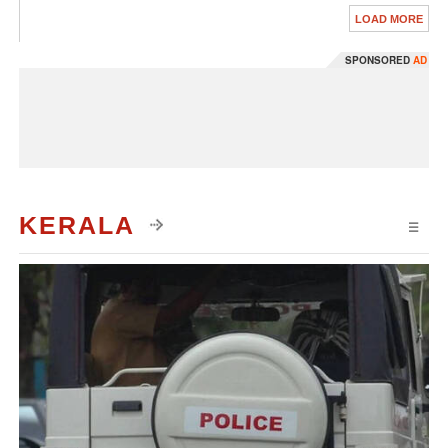
LOAD MORE
SPONSORED
AD
KERALA
☰