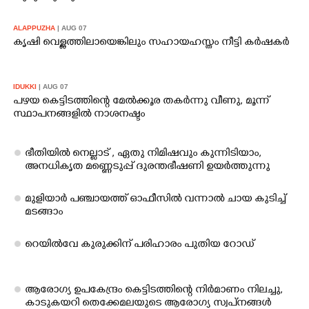
ALAPPUZHA
| AUG 07
കൃഷി വെള്ളത്തിലായെങ്കിലും സഹായഹസ്തം നീട്ടി കർഷകർ
IDUKKI
| AUG 07
പഴയ കെട്ടിടത്തിന്റെ മേൽക്കൂര തകർന്നു വീണു, മൂന്ന്
സ്ഥാപനങ്ങളിൽ നാശനഷ്ടം
ഭീതിയിൽ നെല്ലാട് , ഏതു നിമിഷവും കുന്നിടിയാം,
അനധികൃത മണ്ണെടുപ്പ് ദുരന്തഭീഷണി ഉയർത്തുന്നു
മുളിയാർ പഞ്ചായത്ത് ഓഫീസിൽ വന്നാൽ ചായ കുടിച്ച്
മടങ്ങാം
റെയിൽവേ കുരുക്കി​ന് പരി​ഹാരം പുതി​യ റോഡ്
ആ​രോ​ഗ്യ ഉ​പ​കേ​ന്ദ്രം കെ​ട്ടി​ട​ത്തി​ന്റെ നി​ർ​മാ​ണം നി​ല​ച്ചു,​
കാടുകയറി തെക്കേമലയുടെ ആരോഗ്യ സ്വപ്‌നങ്ങൾ