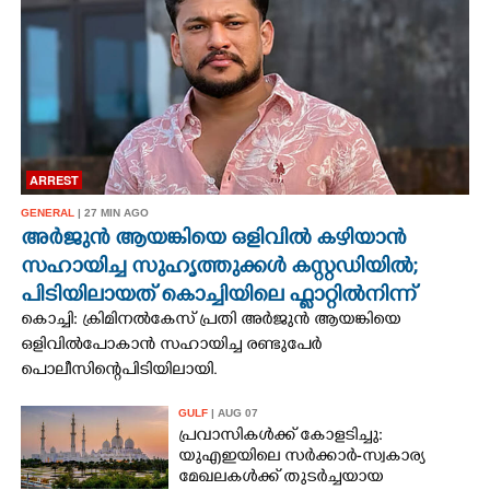
CINEMA
OPINION
PHOTOS
ARREST
LIFESTYLE
GENERAL
| 27 MIN AGO
അർജുൻ ആയങ്കിയെ ഒളിവിൽ കഴിയാൻ
സഹായിച്ച സുഹൃത്തുക്കൾ കസ്റ്റഡിയിൽ;
SPIRITUAL
പിടിയിലായത് കൊച്ചിയിലെ ഫ്ലാറ്റിൽനിന്ന്
കൊച്ചി: ക്രിമിനൽകേസ് പ്രതി അർജുൻ ആയങ്കിയെ
INFO+
ഒളിവിൽപോകാൻ സഹായിച്ച രണ്ടുപേർ
പൊലീസിന്റെ പിടിയിലായി.
ART
GULF
| AUG 07
പ്രവാസികൾക്ക് കോളടിച്ചു:
യുഎഇയിലെ സർക്കാർ-സ്വകാര്യ
ASTRO
മേഖലകൾക്ക് തുടർച്ചയായ