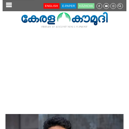
SECTIONS
ENGLISH
E-PAPER
KĀZHCHA
HOME
LATEST
FRIDAY, 07 AUGUST 2026 5.25 PM IST
AUDIO
NOTIFIED NEWS
POLL
KERALA
LOCAL
NEWS 360
CASE DIARY