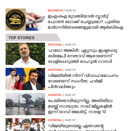
മൂന്നുദിവസം അവധി
CARTOONS
BUSINESS
| AUG 07
ഇഎംഐ മുടങ്ങിയാൽ സ്മാർട്ട്
ഫോൺ ലോക്ക് ചെയ്യുമോ? പുതിയ
LITERATURE
മാർഗനിർദേശങ്ങളുമായി ആർബിഐ
TOP STORIES
ZOOM
NATIONAL
| AUG 07
'ഹലോ അങ്കിൾ': ഏറ്റവും ഇഷ്ടപ്പെട്ട
ബിജെപി നേതാവ് ആരാണെന്ന്
CONTACT US
വെളിപ്പെടുത്തി രാഹുൽ ഗാന്ധി
NATIONAL
| AUG 07
വിജയ്‌യിൽ നിന്ന് വിവാഹമോചനം
വേണ്ടെന്ന് സംഗീത; ഹർജി
പിൻവലിക്കും
GENERAL
| AUG 07
പെയ്തൊഴിയുന്നില്ല, അതിതീവ്ര
മഴയ്ക്ക് സാദ്ധ്യത;​ നാല് ജില്ലകളിൽ
ഇന്ന് റെഡ് അലർട്ട്,​ നാളെ 10
ജില്ലകളിൽ മഞ്ഞ അലർട്ട്
GENERAL
| AUG 07
'വിജയ്‌യുടെയല്ല ഏതവന്റെ