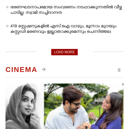
ഭരണഘടനാപരമായ സംവരണം നടപ്പാക്കുന്നതിൽ വീഴ്ച
പാടില്ല: സ്വാമി സച്ചിദാനന്ദ
419 സ്റ്റേഷനുകളിൽ എസ്.ഐ വാഴും, മൂന്നാം മുറയും
കസ്റ്റഡി മരണവും ഇല്ലാതാക്കുമെന്നും ചെന്നിത്തല
LOAD MORE
CINEMA
☰