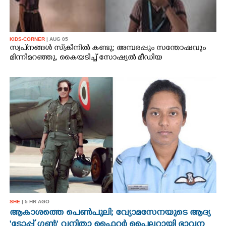
KIDS-CORNER
| AUG 05
സ്വപ്‌നങ്ങൾ സ്‌ക്രീനിൽ കണ്ടു; അമ്പരപ്പും സന്തോഷവും
മിന്നിമറഞ്ഞു, കൈയടിച്ച് സോഷ്യൽ മീഡിയ
SHE
| 5 HR AGO
ആകാശത്തെ പെൺപുലി; വ്യോമസേനയുടെ ആദ്യ
'ടോപ്പ് ഗൺ' വനിതാ ഫൈറ്റർ പൈലറ്റായി ഭാവന