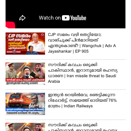
CJP സമരം വഴി തെറ്റിയോ;
വാങ്ചുക്ക് പിൻമാറിയത്
എന്തുകൊണ്ട്?​ | Wangchuk | Adv A
Jayashankar | EP 905
സൗദിക്ക് കവചം ഒരുക്കി
പാകിസ്ഥാന്‍, ഇറാനുമായി രഹസ്യ
ധാരണ | Iran missile threat to Saudi
Arabia
ഇന്ത്യന്‍ റെയില്‍വേ, ഞെട്ടിക്കുന്ന
റിപ്പോര്‍ട്ട്, സമയത്ത് ഓടിയത് 76%
മാത്രം | Indian Railways
സൗദിക്ക് കവചം ഒരുക്കി