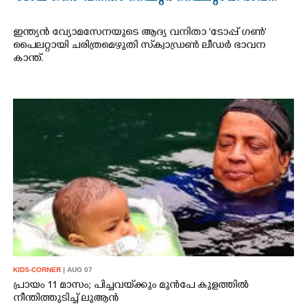
ഇന്ത്യൻ വ്യോമസേനയുടെ ആദ്യ വനിതാ 'ടോപ്പ് ഗൺ'
പൈലറ്റായി ചരിത്രമെഴുതി സ്‌ക്വാഡ്രൺ ലീഡർ ഭാവന
കാന്ത്.
KIDS-CORNER
| AUG 07
പ്രായം 11 മാസം; പിച്ചവയ്‌ക്കും മുൻപേ കുളത്തിൽ
നീന്തിത്തുടിച്ച് ലുആൻ