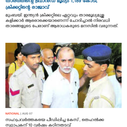
താരത്തിന്റെ ബ്രാൻഡ് മൂല്യം 1,189 കോടി,
ക്രിക്കറ്റിന്റെ രാജാവ്‌
മുംബയ്: ഇന്ത്യൻ ക്രിക്കറ്റിലെ ഏറ്റവും താരമൂല്യമുള്ള
കളിക്കാർ ആരൊക്കെയാണെന്ന് ചോദിച്ചാൽ നിരവധി
താരങ്ങളുടെ പേരാണ് ആരാധകരുടെ മനസിൽ വരുന്നത്.
NATIONAL
| AUG 07
സഹപ്രവർത്തകയെ പീഡിപ്പിച്ച കേസ് , തെഹൽക്ക
സ്ഥാപകന് 10 വർഷം കഠിനതടവ്