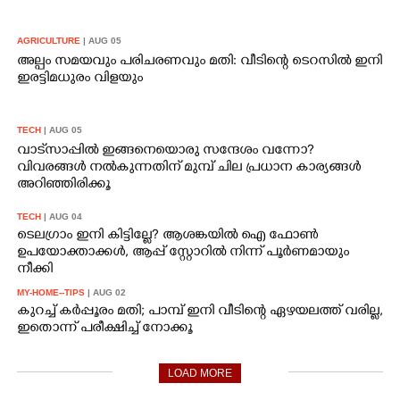
AGRICULTURE
| AUG 05
അല്പം സമയവും പരിചരണവും മതി: വീടിന്റെ ടെറസിൽ ഇനി
ഇരട്ടിമധുരം വിളയും
TECH
| AUG 05
വാട്‌സാപ്പിൽ ഇങ്ങനെയൊരു സന്ദേശം വന്നോ?
വിവരങ്ങൾ നൽകുന്നതിന് മുമ്പ് ചില പ്രധാന കാര്യങ്ങൾ
അറിഞ്ഞിരിക്കൂ
TECH
| AUG 04
ടെലഗ്രാം ഇനി കിട്ടില്ലേ? ആശങ്കയിൽ ഐ ഫോൺ
ഉപയോക്താക്കൾ, ആപ്പ് സ്റ്റോറിൽ നിന്ന് പൂർണമായും
നീക്കി
MY-HOME--TIPS
| AUG 02
കുറച്ച് കർപ്പൂരം മതി; പാമ്പ് ഇനി വീടിന്റെ ഏഴയലത്ത് വരില്ല,
ഇതൊന്ന് പരീക്ഷിച്ച് നോക്കൂ
LOAD MORE