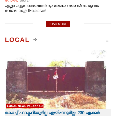
NATIONAL
| AUG 07
എല്ലാ കൂട്ടമാനഭംഗത്തിനും മരണം വരെ ജീവപര്യന്തം
വേണ്ട: സുപ്രീംകോടതി
LOAD MORE
LOCAL
☰
LOCAL NEWS PALAKKAD
കോച്ച് ഫാക്ടറിയുമില്ല എയിംസുമില്ല: 239 ഏക്കർ