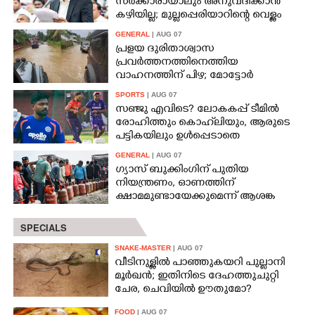
സർക്കാരായാലും അനുവദിക്കാൻ
കഴിയില്ല; മുല്ലപ്പെരിയാറിന്റെ വെള്ളം
കൂട്ടുന്നത് മനസിൽ വച്ചാൽമതി'
GENERAL
| AUG 07
പ്രളയ ദുരിതാശ്വാസ
പ്രവർത്തനത്തിനെത്തിയ
വാഹനത്തിന് പിഴ; മോട്ടോർ
വാഹന വകുപ്പ് ഉദ്യോഗസ്ഥന്
SPORTS
| AUG 07
സസ്പെൻഷൻ
സഞ്ജു എവിടെ? ലോകകപ്പ് ടീമിൽ
രോഹിത്തും കൊഹ്‌ലിയും, ആരുടെ
പട്ടികയിലും ഉൾപ്പെടാതെ
വിജയശില്പി
GENERAL
| AUG 07
ഗ്യാസ് ബുക്കിംഗിന് പുതിയ
നിയന്ത്രണം, ഓണത്തിന്
ക്ഷാമമുണ്ടായേക്കുമെന്ന് ആശങ്ക
SPECIALS
SNAKE-MASTER
| AUG 07
വീടിനുള്ളിൽ പാഞ്ഞുകയറി പുല്ലാനി
മൂർഖൻ; ഇതിനിടെ ദേഹത്തുചുറ്റി
ചേര, ചെവിയിൽ ഊതുമോ?
FOOD
| AUG 07