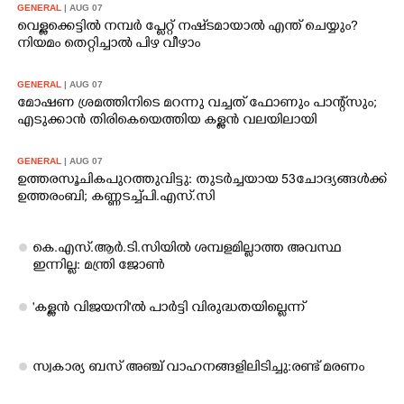
GENERAL
| AUG 07
വെള്ളക്കെട്ടിൽ നമ്പർ പ്ലേറ്റ് നഷ്‌ടമായാൽ എന്ത് ചെയ്യും?
നിയമം തെറ്റിച്ചാൽ പിഴ വീഴാം
GENERAL
| AUG 07
മോഷണ ശ്രമത്തിനിടെ മറന്നു വച്ചത് ഫോണും പാന്റ്സും;
എടുക്കാൻ തിരികെയെത്തിയ കള്ളൻ വലയിലായി
GENERAL
| AUG 07
ഉത്തരസൂചിക പുറത്തുവിട്ടു: തുടർച്ചയായ 53 ചോദ്യങ്ങൾക്ക്
ഉത്തരം ബി; കണ്ണടച്ച് പി.എസ്.സി
കെ.എസ്.ആർ.ടി.സിയിൽ ശമ്പളമില്ലാത്ത അവസ്ഥ
ഇന്നില്ല: മന്ത്രി ജോൺ
'കള്ളൻ വിജയനി'ൽ പാർട്ടി വിരുദ്ധതയില്ലെന്ന്
സ്വകാര്യ ബസ് അഞ്ച് വാഹനങ്ങളിലിടിച്ചു:രണ്ട് മരണം