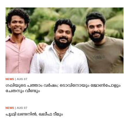
NEWS
| AUG 07
ഗപ്പിയുടെ പത്താം വർഷം;​ ടൊവിനോയും ജോൺപോളും
ചേതനും വീണ്ടും
NEWS
| AUG 07
പൃഥ്വി ലണ്ടനിൽ, ഖലീഫ ടീമും