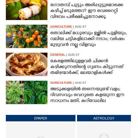
ഗോതമ്പ് പുട്ടും അരിപ്പുട്ടുമൊക്കെ
കഴിച്ച് മടുത്തോ? ഈ വെറൈറ്റി
വിഭവം പരീക്ഷിച്ചുനോക്കൂ
AGRICULTURE
| AUG 07
തൊലിക്ക് മധുരവും ഉള്ളിൽ പുളിയും,
വലിയ ചട്ടികളിലാക്കി നടാം; വർഷം
മുഴുവൻ നല്ല വിളവും
GENERAL
| AUG 07
കേരളത്തിലുളളവർ ചിക്കൻ
കഴിക്കുന്നതിന്റെ ഗുണം കിട്ടുന്നത്
തമിഴന്മാർക്ക്, മലയാളികൾക്ക്
നഷ്ടവും കടവും മാത്രം
AGRICULTURE
| AUG 07
അടുക്കളയിൽ തന്നെയുണ്ട് വളം;
ദിവസവും വെറുതെ കളയുന്ന ഈ
സാധനം മതി, കറിവേപ്പില
തഴച്ചുവളരും
EPAPER
ASTROLOGY