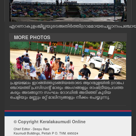
CASE DIARY
CINEMA
എറണാകുളം ജില്ലയുടെ അതിർത്തി ഗ്രാമമായ ചെല്ലാനം പഞ്ചായത്
MORE PHOTOS
OPINION
PHOTOS
LIFESTYLE
പ്രളയജലം ഇറങ്ങിത്തുടങ്ങിയതോടെ ആറന്മുളയിൽ ഗ്രാമപ
ആറന
ാന
ഞ്ചായത്ത് പ്രസിഡന്റ് മാരും അംഗങ്ങളും രാഷ്ട്രീയപ്രവത്ത
ജംഗ
്ള
കരും അടങ്ങുന്ന സംഘം റോഡിൽ അടിഞ്ഞ് കൂടിയ
ത്ത
SPIRITUAL
ചെളിയും മണ്ണും മറ്റ് മാലിന്യങ്ങളും നീക്കം ചെയ്യുന്നു.
തിര
INFO+
© Copyright Keralakaumudi Online
ART
Chief Editor - Deepu Ravi
Kaumudi Buildings, Pettah P O. TVM. 695024