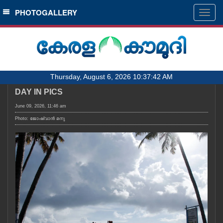
SECTIONS
PHOTOGALLERY
Togg
navig
HOME
LATEST
AUDIO
Thursday, August 6, 2026 10:37:42 AM
NOTIFIED NEWS
DAY IN PICS
POLL
June 09, 2026, 11:46 am
KERALA
Photo: ജോഷ്‌വാൻ മനു
LOCAL
OBITUARY
NEWS 360