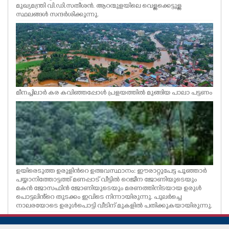
മുഖ്യമന്ത്രി വി.ഡി.സതീശൻ. ആറന്മുളയിലെ വെള്ളക്കെട്ടുള്ള
സ്ഥലങ്ങൾ സന്ദർശിക്കുന്നു.
മീനച്ചിലാർ കര കവിഞ്ഞപ്പോൾ പ്രളയത്തിൽ മുങ്ങിയ പാലാ പട്ടണം
ഉയിരെടുത്ത ഉരുളിൻറെ ഉത്ഭവസ്ഥാനം: ഈരാറ്റുപേട്ട പൂഞ്ഞാർ
പയ്യാനിത്തോട്ടത്ത് മണപ്പാട് വീട്ടിൽ റെജീന ജോണിയുടെയും
മകൻ ജോസഫിൻ ജോണിയുടെയും മരണത്തിനിടയായ ഉരുൾ
പൊട്ടലിൻ്റെ തുടക്കം ഇവിടെ നിന്നായിരുന്നു. പുലർച്ചെ
നാലരയോടെ ഉരുൾപൊട്ടി വീടിന് മുകളിൽ പതിക്കുകയായിരുന്നു.