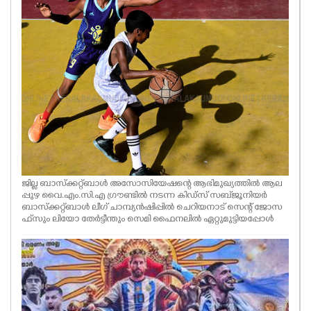
ജില്ല ബാസ്ക്കറ്റ്ബാൾ അസോസിയേഷന്റെ ആഭിമുഖ്യത്തിൽ ആല
പ്പുഴ വൈ.എം.സി.എ ഗ്രൗണ്ടിൽ നടന്ന കിഡ്സ് സബ്‌ജൂനിയർ
ബാസ്ക്കറ്റ്ബാൾ ലീഗ് ചാമ്പ്യൻഷിപ്പിൽ ചെറിയനാട് സെന്റ് ജോസ
ഫ്‌സും ലിയോ തേർട്ടീന്തും സെമി ഫൈനലിൽ ഏറ്റുമുട്ടിയപ്പോൾ