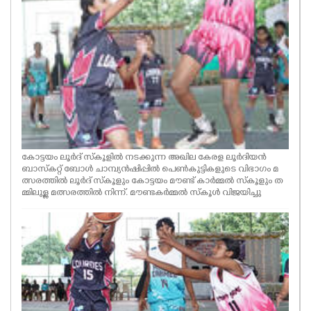
കോട്ടയം ലൂര്‍ദ്‌ സ്‌കൂളില്‍ നടക്കുന്ന അഖില കേരള ലൂർദിയന്‍
ബാസ്‌കറ്റ് ബോള്‍ ചാമ്പ്യന്‍ഷിപ്പിൽ പെൺകുട്ടികളുടെ വിഭാഗം മ
ത്സരത്തിൽ ലൂർദ് സ്‌കൂളും കോട്ടയം മൗണ്ട് കാർമ്മൽ സ്‌കൂളും ത
മ്മിലുള്ള മത്സരത്തിൽ നിന്ന്. മൗണ്ടകർമ്മൽ സ്‌കൂൾ വിജയിച്ചു