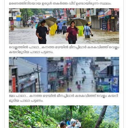
മരണത്തിനിടയായ ഉരുൾ തകർത്ത വീട് ഉണ്ടായിരുന്ന സ്ഥലം.
വെള്ളത്തിൽ പാലാ...കനത്ത മഴയിൽ മീനച്ചിലാർ കരകവിഞ്ഞ് വെള്ളം
കയറിമൂടിയ പാലാ പട്ടണം.
ജല പാലാ... കനത്ത മഴയിൽ മീനച്ചിലാർ കരകവിഞ്ഞ് വെള്ളം കയറി
മൂടിയ പാലാ പട്ടണം.