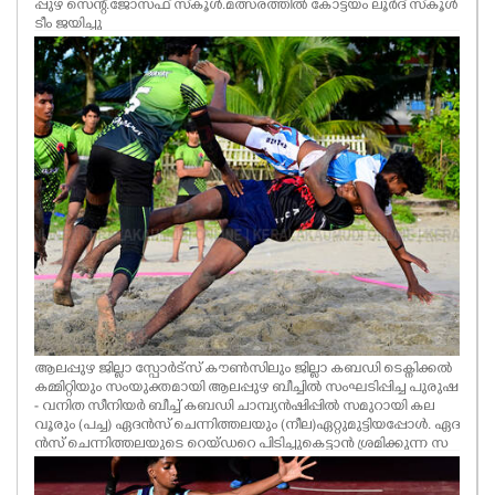
പ്പുഴ സെന്റ്.ജോസഫ് സ്‌കൂൾ.മത്സരത്തിൽ കോട്ടയം ലൂർദ് സ്‌കൂൾ
ടീം ജയിച്ചു
ആലപ്പുഴ ജില്ലാ സ്പോർട്സ് കൗൺസിലും ജില്ലാ കബഡി ടെക്നിക്കൽ
കമ്മിറ്റിയും സംയുക്തമായി ആലപ്പുഴ ബീച്ചിൽ സംഘടിപ്പിച്ച പുരുഷ
- വനിത സീനിയർ ബീച്ച് കബഡി ചാമ്പ്യൻഷിപ്പിൽ സമുറായി കല
വൂരും (പച്ച) ഏദൻസ് ചെന്നിത്തലയും (നീല)ഏറ്റുമുട്ടിയപ്പോൾ. ഏദ
ൻസ് ചെന്നിത്തലയുടെ റെയ്ഡറെ പിടിച്ചുകെട്ടാൻ ശ്രമിക്കുന്ന സ
മുറായി കലവൂരിന്റെ ഡിഫെൻഡർമാരുടെ ശ്രമം. മത്സരത്തിൽ ഏദ
ൻസ് ചെന്നിത്തല വിജയിച്ചു