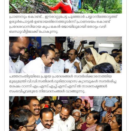
പ്രാണനും കൊണ്ട്... ഈരാറ്റുപേട്ട പൂഞ്ഞാർ പയ്യാനിത്തോട്ടത്ത്
ഉരുൾപൊട്ടൽ ഉണ്ടായതിനെത്തുടർന്ന് പ്രാണഭയം കൊണ്ട്
പ്രദേശവാസിയായ കൃപ മകൻ ജോയിലുമായി തോട്ടം വഴി
ബന്ധുവീട്ടിലേക്ക് പോകുന്നു.
പത്തനംതിട്ടയിലെ പ്രളയ പ്രദേശങ്ങൾ സന്ദർശിക്കാനെത്തിയ
മുഖ്യമന്ത്രി വി.ഡി.സതീശൻ.ദുരിതാശ്വാസ ക്യാമ്പുകൾ സന്ദർശിച്ച
ശേഷം റാന്നി എം.എസ്.എച്ച്.എസ്.എസ് ൽ നാശനഷ്ടങ്ങൾ
സംഭവിച്ചവരുടെ നിവേദനംങ്ങൾ വാങ്ങുന്നു.