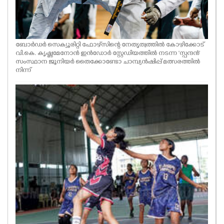
ബോര്‍ഡര്‍ സെക്യൂരിറ്റി ഫോഴ്‌സിന്റെ നേതൃത്വത്തില്‍ കോഴിക്കോട്
വി.കെ. കൃഷ്ണമേനോൻ ഇൻഡോർ സ്റ്റേഡിയത്തിൽ നടന്ന 'സ്പന്ദൻ'
സംസ്ഥാന ജൂനിയർ തൈക്കോണ്ടോ ചാമ്പ്യന്‍ഷിപ്പ് മത്സരത്തില്‍
നിന്ന്