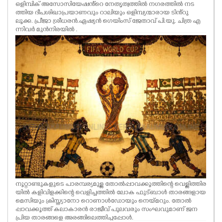
ഒളിമ്പിക് അസോസിയേഷൻ്റെ നേതൃത്വത്തിൽ നഗരത്തിൽ നട
ത്തിയ ദീപശിഖാപ്രയാണവും റാലിയും ഒളിമ്പ്യന്മാരായ ടിൻ്റു
ലൂക്ക. പ്രീജാ ശ്രീധരൻ.ഏഷ്യൻ ഗെയിംസ് ജേതാവ് പി.യു. ചിത്ര എ
ന്നിവർ മുൻനിരയിൽ .
നൂറ്റാണ്ടുകളുടെ പാരമ്പര്യമുള്ള തോൽപ്പാവക്കൂത്തിന്റെ വെള്ളിത്തിര
യിൽ കളിവിളക്കിന്റെ വെളിച്ചത്തിൽ ലോക ഫുട്ബാൾ താരങ്ങളായ
മെസിയും ക്രിസ്ത്യാനോ റൊണാൾഡോയും നെയ്മറും. തോൽ
പ്പാവക്കൂത്ത് കലാകാരൻ രാജീവ് പുലവരും സംഘവുമാണ് ജന
പ്രിയ താരങ്ങളെ അരങ്ങിലെത്തിച്ചപ്പോൾ.