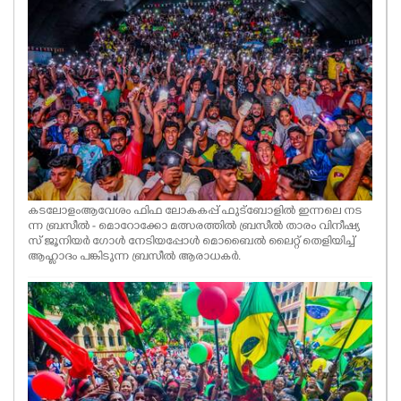
കടലോളം ആവേശം ഫിഫ ലോകകപ്പ് ഫുട്ബോളിൽ ഇന്നലെ നട
ന്ന ബ്രസീൽ - മൊറോക്കോ മത്സരത്തിൽ ബ്രസീൽ താരം വിനീഷ്യ
സ് ജൂനിയർ ഗോൾ നേടിയപ്പോൾ മൊബൈൽ ലൈറ്റ് തെളിയിച്ച്
ആഹ്ലാദം പങ്കിടുന്ന ബ്രസീൽ ആരാധകർ.