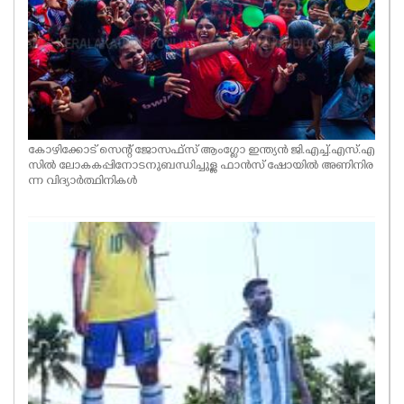
കോഴിക്കോട് സെന്റ് ജോസഫ്സ് ആംഗ്ളോ ഇന്ത്യൻ ജി.എച്ച്.എസ്.എ
സിൽ ലോകകപ്പിനോടനുബന്ധിച്ചുള്ള ഫാൻസ് ഷോയിൽ അണിനിര
ന്ന വിദ്യാർത്ഥിനികൾ