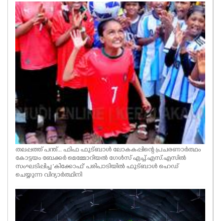
തലപ്പത്ത് പന്ത്... ഫിഫ ഫുട്ബാൾ ലോകകപ്പിന്റെ പ്രചരണാർത്ഥം
കോട്ടയം ബേക്കർ മെമ്മോറിയൽ ഗേൾസ് എച്ച്.എസ്.എസിൽ
സംഘടിപ്പിച്ച 'കിക്കോഫ്' പരിപാടിയിൽ ഫുട്ബാൾ ഹെഡ്
ചെയ്യുന്ന വിദ്യാർത്ഥിനി