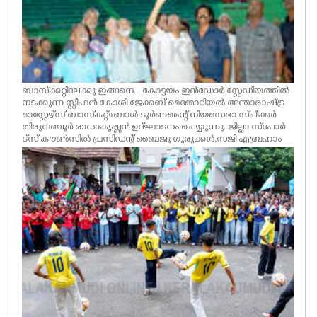
ബാസ്‌ക്കറ്റിലേക്കു ഇങ്ങനെ... കോട്ടയം ഇൻഡോർ സ്റ്റേഡിയത്തിൽ
നടക്കുന്ന സ്റ്റീഫൻ കോശി ജേക്കബ് മെമ്മോറിയൽ അന്താരാഷ്ട്ര
മാസ്റ്റേഴ്‌സ് ബാസ്‌കറ്റ്‌ബോൾ ടൂർണമെന്റ് നിയമസഭാ സ്‌പീക്കർ
തിരുവഞ്ചൂർ രാധാകൃഷ്ണൻ ഉദ്‌ഘാടനം ചെയ്യുന്നു. ജില്ലാ സ്‌പോർ
ട്‌സ് കൗൺസിൽ പ്രസിഡന്റ് ബൈജു ഗുരുക്കൾ,സജി എബ്രഹാം
പി.ജെ സണ്ണി,പി.സി ആന്റണി,ജോർജ് ജേക്കബ് പുരയ്ക്കൽ തുടങ്ങിയ
വർ സമീപം