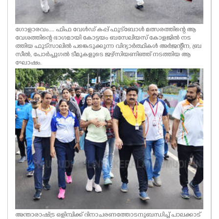
ഗോളാരവം.... ഫിഫ വേൾഡ് കപ്പ് ഫുട്‌ബോൾ മത്സരത്തിന്റെ ആ
വേശത്തിന്റെ ഭാഗമായി കോട്ടയം ബസേലിയസ് കോളജിൽ നട
ത്തിയ ഫുട്‌സാലിൽ പങ്കെടുക്കുന്ന വിദ്യാർത്ഥികൾ അർജന്റീന, ബ്ര
സീൽ, പോർച്ചുഗൽ ടീമുകളുടെ ജഴ്സിയണിഞ്ഞ് നടത്തിയ ആ
ഘോഷം.
അന്താരാഷ്ട്ര ഒളിമ്പിക്ക് ദിനാചരണത്തോടനുബന്ധിച്ച് പാലക്കാട്