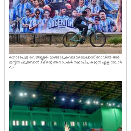
തൊടുപുഴ വെങ്ങല്ലൂർ- മാങ്ങാട്ടുകവല ബൈപ്പാസ് റോഡിൽ അർ
ജന്റീന ഫുട്ബാൾ ടീമിന്റെ ആരാധകർ സ്ഥാപിച്ച കൂറ്റൻ ഫ്ലക്സ് ബോർ
ഡ്.