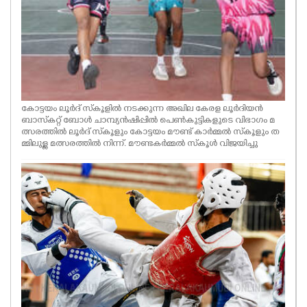
കോട്ടയം ലൂര്‍ദ്‌ സ്‌കൂളില്‍ നടക്കുന്ന അഖില കേരള ലൂർദിയന്‍
ബാസ്‌കറ്റ് ബോള്‍ ചാമ്പ്യന്‍ഷിപ്പിൽ പെൺകുട്ടികളുടെ വിഭാഗം മ
ത്സരത്തിൽ ലൂർദ് സ്‌കൂളും കോട്ടയം മൗണ്ട് കാർമ്മൽ സ്‌കൂളും ത
മ്മിലുള്ള മത്സരത്തിൽ നിന്ന്. മൗണ്ടകർമ്മൽ സ്‌കൂൾ വിജയിച്ചു