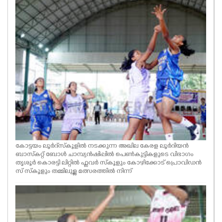
കോട്ടയം ലൂർദ്‌ സ്‌കൂളിൽ നടക്കുന്ന അഖില കേരള ലൂർദിയൻ
ബാസ്‌കറ്റ് ബോൾ ചാമ്പ്യൻഷിപ്പിൽ പെൺകുട്ടികളുടെ വിഭാഗം
തൃശൂർ കൊരട്ടി ലിറ്റിൽ ഫ്ലവർ സ്‌കൂളും കോഴിക്കോട് പ്രൊവിഡൻ
സ് സ്‌കൂളും തമ്മിലുള്ള മത്സരത്തിൽ നിന്ന്