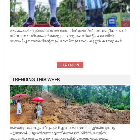
ലോകകപ്പ് ഫുട്ബാൾ ആവേശത്തിൽ ബ്രസീൽ, അർജന്റീന ഫാൻ
സ് അസോസിയേഷൻ കോട്ടയം നാട്ടകം സിമന്റ് കവലയിൽ
സ്ഥാപിച്ച നെയ്മറിന്റെയും, മെസിയുടേയും കൂറ്റൻ കട്ടൗട്ടുകൾ
LOAD MORE
TRENDING THIS WEEK
അമ്മയും മകനും വീടും ഒലിച്ചുപോയ സ്ഥലം. ഈരാറ്റുപേട്ട
പൂഞ്ഞാർ പയ്യാനിത്തോട്ടത്ത് മണപ്പാട് വീട്ടിൽ റെജീന
ജോണിയുടെയും മകൻ ജോസഫിൻ ജോണിയുടെയും