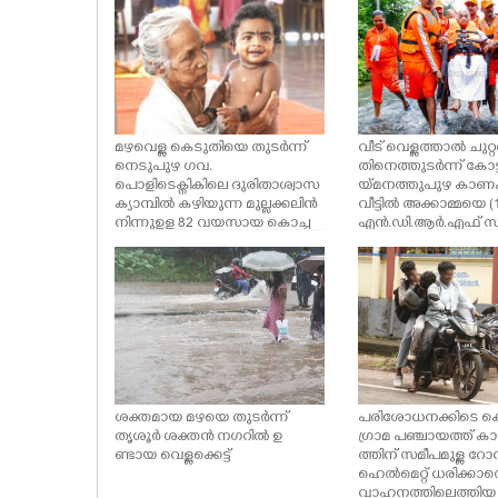
ഇവിടെ എത്തുന്നുണ്ട്
പ്രവർത്തകർ
CASE DIARY
CINEMA
OPINION
മഴവെള്ള കെടുതിയെ തുടർന്ന്
വീട് വെള്ളത്താൽ ചുറ്റപ്
നെടുപുഴ ഗവ.
തിനെത്തുടർന്ന് കോട
പൊളിടെക്നികിലെ ദുരിതാശ്വാസ
യ്മനത്തുപുഴ കാണക
ക്യാമ്പിൽ കഴിയുന്ന മുല്ലക്കലിൻ
വീട്ടിൽ അക്കാമ്മയെ 
PHOTOS
നിന്നുഉള 82 വയസായ കൊച്ച
എൻ.ഡി.ആർ.എഫ് 
മ്മു തൻ്റെ പേരക്കുട്ടി രാഗിലിലെ
സുരക്ഷിത സ്ഥാനത്തേ
കൈ ച്ചിലെടുത്ത് ലാളിക്കുന്നു പ
മാറ്റുന്നു
LIFESTYLE
തിനൊന്ന് കുടുംബങ്ങളിൽ
നിന്നായി 36 പേർ ഇവിടെ ക
ഴിയുന്നുണ്ട്
SPIRITUAL
INFO+
ശക്തമായ മഴയെ തുടർന്ന്
പരിശോധനക്കിടെ കൊ
തൃശൂർ ശക്തൻ നഗറിൽ ഉ
ഗ്രാമ പഞ്ചായത്ത് ക
ണ്ടായ വെള്ളക്കെട്ട്
ത്തിന് സമീപമുള്ള റോ
ART
ഹെൽമെറ്റ് ധരിക്കാത
വാഹനത്തിലെത്തിയ