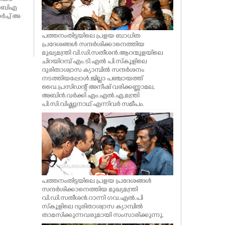
ച ബിഎ
ച്ച് അ
ുടർന്ന്
ന്ന
പത്തനംതിട്ടയിലെ പ്രളയ ബാധിത
ടിക്കട
പ്രദേശങ്ങൾ സന്ദർശിക്കാനെത്തിയ
പ്ര
മുഖ്യമന്ത്രി വി.ഡി.സതീശൻ.ആറന്മുളയിലെ
ന്നു
ചിറയിറമ്പ് എം.ടി.എൽ പി.സ്കൂളിലെ
ദുരിതാശ്വാസ ക്യാമ്പിൽ സന്ദർശനം
നടത്തിയപ്പോൾ.ജില്ലാ പഞ്ചായത്ത്
വൈ.പ്രസിഡന്റ് അനീഷ് വരിക്കണ്ണാമല,
അബിൻ.വർക്കി എം.എൽ.എ,മന്ത്രി
പി.സി.വിഷ്ണുനാഥ് എന്നിവർ സമീപം.
പത്തനംതിട്ടയിലെ പ്രളയ പ്രദേശങ്ങൾ
സന്ദർശിക്കാനെത്തിയ മുഖ്യമന്ത്രി
വി.ഡി.സതീശൻ.റാന്നി ഗവ.എൽ.പി
സ്കൂളിലെ ദുരിതാശ്വാസ ക്യാമ്പിൽ
താമസിക്കുന്നവരുമായി സംസാരിക്കുന്നു.