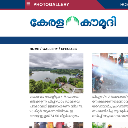
PHOTOGALLERY
HO
SECTIONS
HOME
LATEST
AUDIO
NOTIFIED NEWS
/
/
HOME
GALLERY
SPECIALS
POLL
KERALA
LOCAL
തോരമഴ പെയ്തീട്ടും നിറയാതെ
പിഎസ് സി ക്രമക്കേട്
OBITUARY
കിടക്കുന്ന പീച്ചി ഡാം ഡാമിലെ
ന്വേക്ഷിക്കണമെന്നാവശ്
പരമാവധി ജലസംഭരണ നില 79.
യുവമോർച്ച പ്രവർത
25 മീറ്റർ ആണെനിരികെ ഇ
സംഘടിപ്പിച്ച തൃശൂർ കള
പ്പോഴുഉള്ളത് 74.56 മീറ്റർ മാത്രം
മാർച്ച് അക്രമാസക്
NEWS 360
കാലവർഷമായതോടെ ഡാമു
തുടർന്ന് പൊലിസ് ജലപ
കാണാൻ നിരവധി സന്ദർശകർ
യോഗിച്ചപ്പോൾ തെറിച്ച