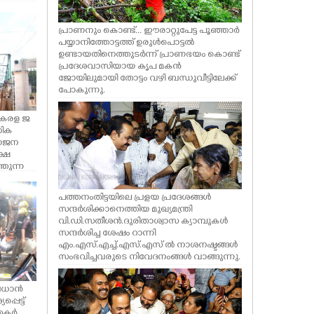
പ്രാണനും കൊണ്ട്... ഈരാറ്റുപേട്ട പൂഞ്ഞാർ
പയ്യാനിത്തോട്ടത്ത് ഉരുൾപൊട്ടൽ
ഉണ്ടായതിനെത്തുടർന്ന് പ്രാണഭയം കൊണ്ട്
പ്രദേശവാസിയായ കൃപ മകൻ
ജോയിലുമായി തോട്ടം വഴി ബന്ധുവീട്ടിലേക്ക്
പോകുന്നു.
കേരള ജ
നിക
യോജന
ക്ഷ
്തുന്ന
ഭാഗമായി
്
പത്തനംതിട്ടയിലെ പ്രളയ പ്രദേശങ്ങൾ
രീക്ഷണ
സന്ദർശിക്കാനെത്തിയ മുഖ്യമന്ത്രി
്രൽ ജ
വി.ഡി.സതീശൻ.ദുരിതാശ്വാസ ക്യാമ്പുകൾ
ൾ
സന്ദർശിച്ച ശേഷം റാന്നി
എം.എസ്.എച്ച്.എസ്.എസ് ൽ നാശനഷ്ടങ്ങൾ
സംഭവിച്ചവരുടെ നിവേദനംങ്ങൾ വാങ്ങുന്നു.
 പ്രധാൻ
പെട്ട്
തകർ