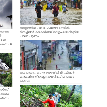
ന
റ്റ്
കുന്നു മ
ൾ മുടക്ക
ുന്ന് ത
ഠിച്ച്
വെള്ളത്തിൽ പാലാ...കനത്ത മഴയിൽ
ാർമേഘം
മീനച്ചിലാർ കരകവിഞ്ഞ് വെള്ളം കയറിമൂടിയ
ർ
പാലാ പട്ടണം.
് മുക
പോകുന്ന മ
ജല പാലാ... കനത്ത മഴയിൽ മീനച്ചിലാർ
കരകവിഞ്ഞ് വെള്ളം കയറി മൂടിയ പാലാ
പട്ടണം.
ടർന്ന്
കുറത്ത
്കുന്ന