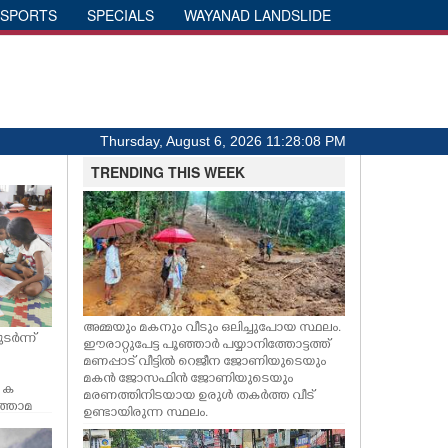
SPORTS
SPECIALS
WAYANAD LANDSLIDE
Thursday, August 6, 2026 11:28:09 PM
TRENDING THIS WEEK
അമ്മയും മകനും വീടും ഒലിച്ചുപോയ സ്ഥലം.
ടർന്ന്
ഈരാറ്റുപേട്ട പൂഞ്ഞാർ പയ്യാനിത്തോട്ടത്ത്
മണപ്പാട് വീട്ടിൽ റെജീന ജോണിയുടെയും
മകൻ ജോസഫിൻ ജോണിയുടെയും
ൽ ക
മരണത്തിനിടയായ ഉരുൾ തകർത്ത വീട്
ർത്തോമ
ഉണ്ടായിരുന്ന സ്ഥലം.
 വിദ്യാർ
്തി മാന