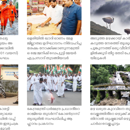
ഹ്ലാദ പ്രകടനം
സയും തങ്ങളുടെ പഠ
ത്തോടൊപ്പം ക്യാമ്പിലെ മ
കുട്ടുകാരെയും പഠിപ്പിക്
ഴവെള്ള ഭീതി മൂലം സ്കൂ
മാണെങ്കിലും ക്യാമ്പിലിര
ങ്ങളുടെ പാഠഭാഗങ്ങൾ പ
തീർക്കുകയാണിവർ
പെട്ട
ഒളരിയിൽ ഖാദി ഓണം മേള
അടുത്ത മഴക്കായ് ക
്ടയം അ
ജില്ലാതല ഉദ്ഘാടനം നിർവഹിച്ച
കറുത്ത നേരത്ത് തൃശൂ
്കാലിൽ
ശേഷം നോക്കിക്കാണുന്ന മന്ത്രി
പൂങ്കുന്നത്ത് ഒരു വീടിന
(101 വയസ്)
ഒ ജെ ജനിഷ് ഡെപ്യുട്ടി മേയർ
ളിൽക്കൂടി തീറ്റ തേടി 
സംഘം
എ.പ്രസാദ് തുടങ്ങിയവർ
യിലുകൾ
ക്ക്
രട്ടി
കേന്ദ്രമന്ത്രി ധർമേന്ദ്ര പ്രധാൻ്റെ
മഴ ലഭ്യത കുറവിനെ തു
ാര്യാലയ
രാജിയെ തുടർന്ന് കോൺഗ്രസ്
വെള്ളത്തിൻ്റെ ഒഴുക്ക് 
ഡിൽ വച്ച്
തൃശൂരിൽ സംഘടിപ്പിച്ച ആ
തിനാൽ ശുഷ്കമായി ഒഴുക
െ ഇരുചക്ര
ഹ്ലാദം പ്രകടനം
ചാർപ്പ വെള്ളച്ചാട്ടം
 മൂവർ