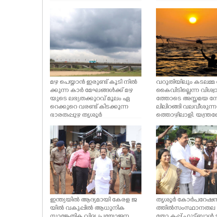
സംഘത്തിൻ്റെ ചിത്ര
മൊബൈലിൽ പകർത്ത
ASTRO
പൊലീസുക്കാർ
CARTOONS
LITERATURE
മഴ പെയ്യാൻ ഇരുണ്ട് കൂടി നിൽ
വറുതിയിലും കടലമ്മ
ക്കുന്ന കാർ മേഘങ്ങൾക്ക് മഴ
കൈവിടില്ലെന്ന വിശ്
യുടെ ലഭ്യതക്കുറവ് മൂലം ഏ
ത്തോടെ അസ്തമയ ന
BUSINESS
റെക്കുറെ വരണ്ട് കിടക്കുന്ന
ലിലിറങ്ങി വലവീശുന്ന 
ഭാരതപ്പുഴ തൃശൂർ
ത്തൊഴിലാളി. യന്ത്ര
ചെറുത്തുരുത്തിയിൽ
ക്ക് നിയന്ത്രണമുള്
ZOOM
നിന്നൊരു ദൃശ്യം
ത്ത് പരമ്പരാഗത ത
ൾ വലിയ പ്രതീക്ഷ
കടലിലേക്ക് ഇറങ്ങുന
പ്പുഴ ബീച്ചിൽ നിന്നുള്ള
ഇന്ത്യയിൽ ആദ്യമായി കേരള ജ
തൃശൂർ കോർപറേഷൻ സ
യിൽ വകുപ്പിൽ ആധുനിക
ത്തിൽ സംസ്ഥാനതല 
സാങ്കേതിക വിദ്യ പ്രയോജന
തോ കപ്പ് ഫുട്ബാൾ ട