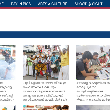
ME
DAY IN PICS
ARTS & CULTURE
SHOOT @ SIGHT
 അ
പുലികളി സംഘങ്ങൾക്ക് കേന്ദ്ര
മഴവെള്ള കെടുതിയെ തു
യപ്പെട്ട്
സഹായം 24 ലക്ഷം രൂപ
നെടുപുഴ ഗവ.
്തകർ
കൈമാറാൻ ഉത്തരവായതിൽ
പൊളിടെക്നിക്കിലെ
ക്ട്രേറ്റ്
ആഹ്ലാദം പ്രകടിപ്പിച്ച് തൃശൂർ
ദുരിതാശ്വാസ ക്യാമ്പി
തമായതിനെ
കോർപറേഷൻ ഓഫീസിന് മുൻ
ഴിയുന്ന കുര്യച്ചിറ മാ
ീരങ്കി പ്ര
പിൽ ബി. ജെ.പി ഒറ്റ
സ്‌കൂളിലെ ഏഴാം ക്ലാസ്
് വീഴുന്ന
പുലിയുമായി സംഘടിപ്പിച്ച ആ
ത്ഥി മാനസ്സും അനുജത