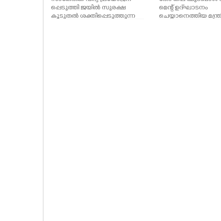
പ്പെടുത്തി ജയിൽ സുരക്ഷ
മെന്റ് ഉദ്‌ഘാടനം
കൂടുതൽ ശക്തിപ്പെടുത്തുന്ന
ചെയ്യാനെത്തിയ മന്ത്
തിനുള്ള നടപടികളുടെ ഭാഗമായി
ഷംസുദീനെ ഹസ്തദാ
ഡ്രോൺ സർവൈലൻസ്
ചെയ്യുന്ന ഐ.എം 
സംവിധാനത്തിൻ്റെ പരീക്ഷണ
പറക്കൽ ഉദ്‌ഘാടനം ചെയ്ത
ശേഷം നോക്കി കാണുന്ന ആഭ്യ
ന്തര മന്ത്രി രമേശ് ചെന്നിത്തല ഡ
യറക്ടർ ജനറൽ ഓഫ് പ്രിസൺ
എസ്.ശ്രീജിത്ത് സിറ്റി പൊലീസ് ക
മ്മീഷണർ നകുൽ ദേശ്മുഖ് ,ഡി
ഐ ജി ഐ നാരായണൻ തുട
ങ്ങിയവർ സമീപം