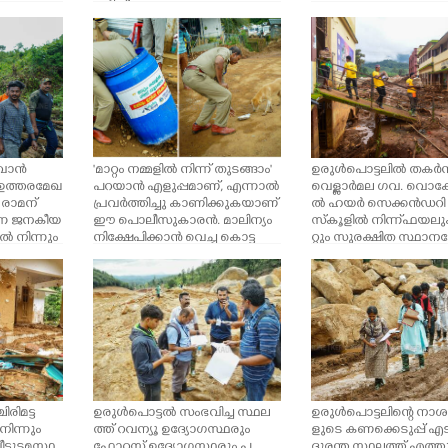
കുഴികൾ എടുത്തപ്പോൾ
ാവാൻ
'മാറ്റം നമ്മളിൽ നിന്ന് തുടങ്ങാം'
ഉരുൾപൊട്ടലിൽ തകർന
 ഉത്തരമേഖ
പറയാൻ എളുപ്പമാണ്, എന്നാൽ
വെള്ളാർമല ഗവ. വൊ
രാമന്
പ്രവർത്തിച്ചു കാണിക്കുകയാണ്
ൽ ഹയർ സെക്കൻഡറി
ന്ന ജനകീയ
ഈ പൊലീസുകാരൻ. മാലിന്യം
സ്കൂളിൽ നിന്ന് ഫയലു
ിൽ നിന്നും
നിക്ഷേപിക്കാൻ വെച്ച കൊട്ട
റ്റും സുരക്ഷിത സ്ഥാനത്
യിൽ നിന്ന് ഭക്ഷണാവശിഷ്ടം
മാറ്റുന്ന അദ്ധ്യാപകരും
തെരഞ്ഞെടുത്ത് സമീപ
പ്രവർത്തകരും
മുണ്ടായിരുന്ന നായയ്ക്ക്
കൊടുക്കുകയാണിയാൾ. ഉരുൾ
പൊട്ടിയൊഴുകിയ ചൂരൽമല
യിൽ കാഴ്ചകളെല്ലാം കരള
ലിയിക്കുന്നതാണ്.
രിമട്ട
ഉരുൾപൊട്ടൽ സംഭവിച്ച സ്ഥല
ഉരുൾപൊട്ടലിന്റെ നാശ
നിന്നും
ത്ത് റവന്യൂ ഉദ്യോഗസ്ഥരും
ളുടെ കണക്കെടുപ്പ് എ
്ടുടമസ്ഥ
ഫോറസ്റ്റ് ഉദ്യോഗസ്ഥരും പ
ദുരന്ത സ്ഥലത്ത് എത്തു