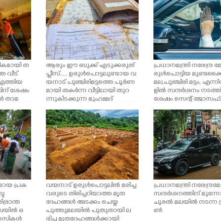
ികമായി ത
ആരും ഈ ബുക്ക് എടുക്കരുത്
പ്രധാനമന്ത്രി നരേന്ദ്ര 
െ വീട്
പ്ലീസ്..... ഉരുൾപൊട്ടലുണ്ടായ വ
രുൾപൊട്ടിയ മുണ്ടക്
 എത്തിയ
യനാട് പുഞ്ചിരിമട്ടത്തെ പൂർണ
മല,പുഞ്ചിരി മട്ടം, എന്ന
ലിന് ശേഷം
മായി തകർന്ന വീട്ടിലായി തുറ
ളിൽ സന്ദർശനം നടത്
വർ താമ
ന്നുകിടക്കുന്ന മുഹമ്മദ്
ശേഷം സെന്റ് ജോസഫ് ജി
ഹാനിയുടെ നോട്ട് പുസ്തകം. പ
എസിലെ ദുരിതാശ്വാസ ക്
തിനൊന്ന് അംഗങ്ങ
സന്ദർശിച്ച് ഡോ.മൂപ്പൻ
ളുണ്ടായിരുന്ന ഈ വീട്ടിൽ
മെഡിക്കൽ കോളേജിലേക
ഹാനിയും അവന്റെ പിതൃസ
യാത്ര തിരിക്കുന്നു
ഹോദരന്റെ മകളുമൊഴികെ മ
റ്റെല്ലാവരും ഉരുൾപൊട്ടലിൽ മ
രിച്ചു.
്ടായ പ്രക
വയനാട് ഉരുൾപൊട്ടലിൽ മരിച്ച
പ്രധാനമന്ത്രി നരേന്ദ്
്ദ
വരുടെ തിരിച്ചറിയാത്ത മൃത
സന്ദർശനത്തിന് മുന്ന
ഭ്രാന്ത
ദേഹങ്ങൾ അടക്കം ചെയ്ത
ചൂരൽ മലയിൽ നടന്ന ട
കവലയിൽ ഒ
പുത്തുമലയിൽ പുതുതായി ല
ൺ
വാസികൾ
ഭിച്ച മൃതദേഹങ്ങൾക്കായി