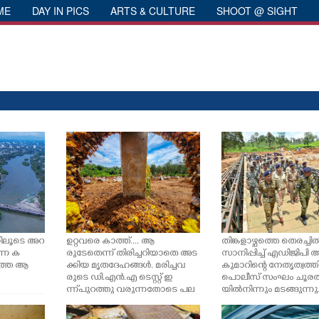
ME
DAY IN PICS
ARTS & CULTURE
SHOOT @ SIGHT
യിലൂടെ അറ
ഉറ്റവരെ കാത്ത്.... ആ
തിങ്കളാഴ്ചത്തെ തെരച്
ന്ന ക
രുടേതെന്ന് തിരിച്ചറിയാതെ അട
സാനിപ്പിച്ച് എഡിജിപി 
ടത്തെ ആ
ക്കിയ മൃതദേഹങ്ങൾ. മരിച്ചവ
കുമാറിന്റെ നേതൃത്വത്തി
രുടെ ഡി.എൻ.എ ടെസ്റ്റ് ഇ
പൊലീസ് സംഘം ചൂര
ന്ന് പുറത്തു വരുന്നതോടെ പല
യിൽനിന്നും മടങ്ങുന്നു.
മൃതദേഹങ്ങളും തിരിച്ച
നാരായണൻ, ഐജി ക
റിയാനാവും.
സേതുരാമൻ എന്നിവർ