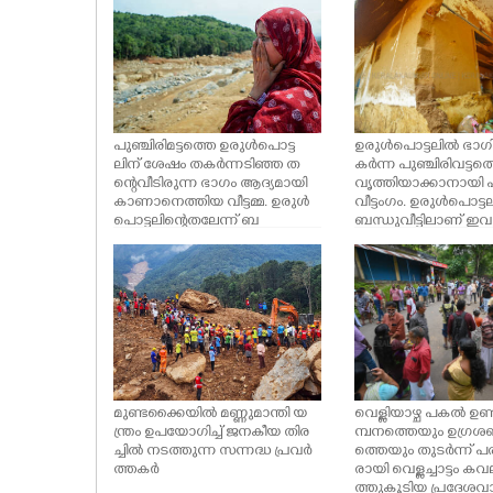
ങ്ങിയവർ സമീപം
CASE DIARY
CINEMA
OPINION
പുഞ്ചിരിമട്ടത്തെ ഉരുൾപൊട്ട
ഉരുൾപൊട്ടലിൽ ഭാഗ
ലിന് ശേഷം തകർന്നടിഞ്ഞ ത
കർന്ന പുഞ്ചിരിവട്ടത്ത
ന്റെ വീടിരുന്ന ഭാഗം ആദ്യമായി
വൃത്തിയാക്കാനായി
കാണാനെത്തിയ വീട്ടമ്മ. ഉരുൾ
വീട്ടംഗം. ഉരുൾപൊട്ട
PHOTOS
പൊട്ടലിന്റെ തലേന്ന് ബ
ബന്ധുവീട്ടിലാണ് ഇ
ന്ധുവീട്ടിലേക്ക് മാറിയ
സിക്കുന്നത്.
തായിരുന്നു ഇവർ.
LIFESTYLE
SPIRITUAL
INFO+
മുണ്ടക്കൈയിൽ മണ്ണുമാന്തി യ
വെള്ളിയാഴ്ച പകൽ ഉണ
ന്ത്രം ഉപയോഗിച്ച് ജനകീയ തിര
മ്പനത്തെയും ഉഗ്രശബ
ച്ചിൽ നടത്തുന്ന സന്നദ്ധ പ്രവർ
ത്തെയും തുടർന്ന് പരി
ART
ത്തകർ
രായി വെള്ളച്ചാട്ടം 
ത്തുകൂടിയ പ്രദേശ