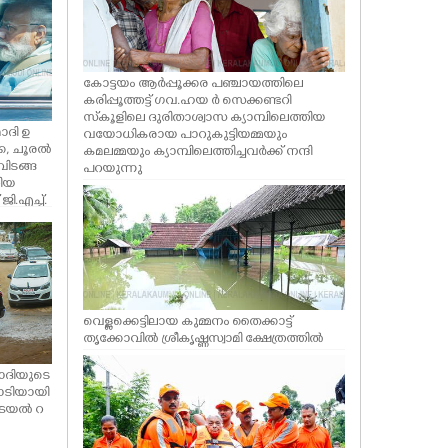
കോട്ടയം ആർപ്പൂക്കര പഞ്ചായത്തിലെ
കരിപ്പൂത്തട്ട് ഗവ.ഹയ ർ സെക്കണ്ടറി
സ്‌കൂളിലെ ദുരിതാശ്വാസ ക്യാമ്പിലെത്തിയ
മോദി ഉ
വയോധികരായ പാറുകുട്ടിയമ്മയും
കൈ, ചൂരൽ
കമലമ്മയും ക്യാമ്പിലെത്തിച്ചവർക്ക് നന്ദി
ിവിടങ്ങ
പറയുന്നു
തിയ
.എച്ച്.
യാമ്പ്
സ്
്ക്
വെള്ളക്കെട്ടിലായ കുമ്മനം തൈക്കാട്ട്
തൃക്കോവിൽ ശ്രീകൃഷ്ണസ്വാമി ക്ഷേത്രത്തിൽ
രമോദിയുടെ
ോടിയായി
്രയൽ റ