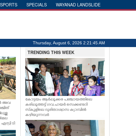
SPORTS
SPECIALS
WAYANAD LANDSLIDE
Thursday, August 6, 2026 2:21:46 AM
TRENDING THIS WEEK
കോട്ടയം ആർപ്പൂക്കര പഞ്ചായത്തിലെ
ചിൽ അവ
കരിപ്പൂത്തട്ട് ഗവ.ഹയർ സെക്കണ്ടറി
അജിത്
സ്‌കൂളിലെ ദുരിതാശ്വാസ ക്യാമ്പിൽ
ലുള്ള
കഴിയുന്നവർ
ൽമല
 എസ്പി ടി
െ
 സമീപം