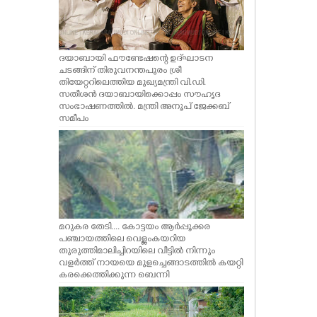
ദയാബായി ഫൗണ്ടേഷന്റെ ഉദ്‌ഘാടന
ചടങ്ങിന് തിരുവനന്തപുരം ശ്രീ
തിയേറ്ററിലെത്തിയ മുഖ്യമന്ത്രി വി.ഡി.
സതീശൻ ദയാബായിക്കൊപ്പം സൗഹൃദ
സംഭാഷണത്തിൽ. മന്ത്രി അനൂപ് ജേക്കബ്
സമീപം
മറുകര തേടി.... കോട്ടയം ആർപ്പൂക്കര
പഞ്ചായത്തിലെ വെള്ളംകയറിയ
തുരുത്തിമാലിച്ചിറയിലെ വീട്ടിൽ നിന്നും
വളർത്ത് നായയെ മുളച്ചെങ്ങാടത്തിൽ കയറ്റി
കരക്കെത്തിക്കുന്ന ബെന്നി