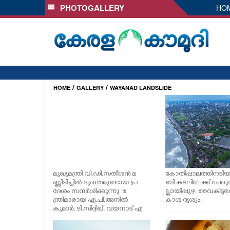
PHOTOGALLERY
HO
SECTIONS
HOME
LATEST
AUDIO
NOTIFIED NEWS
/
/
HOME
GALLERY
WAYANAD LANDSLIDE
POLL
KERALA
LOCAL
മുഖ്യമന്ത്രി വി.ഡി.സതീശൻ മ
കോതിപ്പാലത്തിനടി
OBITUARY
ണ്ണിടിച്ചിൽ ദുരന്തമുണ്ടായ പ്ര
ബി കടലിലേക്ക് ചേരു
ദേശം സന്ദർശിക്കുന്നു. മ
ല്ലായിപ്പുഴ. വൈകിട്
ന്ത്രിമാരായ എ.പി.അനിൽ
കാശ ദൃശ്യം.
കുമാർ, ടി.സിദ്ദിഖ്, വയനാട് എ
NEWS 360
സ്.പി എസ്.ദേവമനോഹർ, ഡി.
ഐ.ജി. കെ.കാർത്തിക് തുട