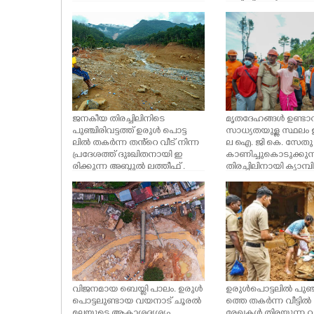
ASTRO
CARTOONS
LITERATURE
ജനകീയ തിരച്ചിലിനിടെ
മൃതദേഹങ്ങൾ ഉണ്ട
പുഞ്ചിരിവട്ടത്ത് ഉരുൾ പൊട്ട
സാധ്യതയുള്ള സ്ഥലം
ലിൽ തകർന്ന തൻ്റെ വീട് നിന്ന
ല ഐ. ജി കെ. സേതു 
BUSINESS
പ്രദേശത്ത് ദുഃഖിതനായി ഇ
കാണിച്ചുകൊടുക്കു
രിക്കുന്ന അബ്ദുൽ ലത്തീഫ് .
തിരച്ചിലിനായി ക്യാമ്പ
എത്തിയവർ
ZOOM
വിജനമായ ബെയ്ലി പാലം. ഉരുൾ
ഉരുൾപൊട്ടലിൽ പുഞ്ചി
പൊട്ടലുണ്ടായ വയനാട് ചൂരൽ
ത്തെ തകർന്ന വീട്ടിൽ 
മലയുടെ ആകാശദൃശ്യം.
രേഖകൾ തിരയുന്ന വീട