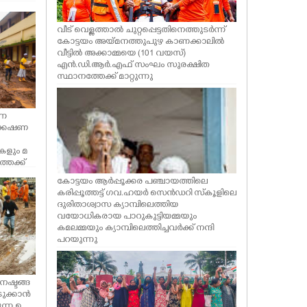
വീട് വെള്ളത്താൽ ചുറ്റപ്പെട്ടതിനെത്തുടർന്ന്
കോട്ടയം അയ്മനത്തുപുഴ കാണക്കാലിൽ
വീട്ടിൽ അക്കാമ്മയെ (101 വയസ്)
എൻ.ഡി.ആർ.എഫ് സംഘം സുരക്ഷിത
സ്ഥാനത്തേക്ക് മാറ്റുന്നു
്ന
ക്കേഷണ
കളും മ
തേക്ക്
 സന്നദ്ധ
കോട്ടയം ആർപ്പൂക്കര പഞ്ചായത്തിലെ
കരിപ്പൂത്തട്ട് ഗവ.ഹയർ സെൻഡറി സ്‌കൂളിലെ
ദുരിതാശ്വാസ ക്യാമ്പിലെത്തിയ
വയോധികരായ പാറുകുട്ടിയമ്മയും
കമലമ്മയും ക്യാമ്പിലെത്തിച്ചവർക്ക് നന്ദി
പറയുന്നു
നഷ്ടങ്ങ
ടുക്കാൻ
ന്ന ഉ