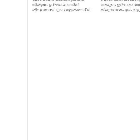
തിയുടെ ഉദ്‌ഘാടനത്തിന്
തിയുടെ ഉദ്‌ഘാടനത്
തിരുവനന്തപുരം വഴുതക്കാട് ഗ
തിരുവനന്തപുരം വഴു
വൺമെന്റ് വിമൻസ്
വൺമെന്റ് വിമൻസ്
കോളേജിലെത്തിയ മുഖ്യമന്ത്രി
കോളേജിലെത്തിയ മുഖ്യ
വി.ഡി സതീശൻ എൻ.സി.സി
വി.ഡി സതീശൻ അഭിവ
കേഡറ്റുകളുടെ ഗാർഡ് ഓഫ് ഓ
വുമായെത്തിയ കെ. 
ണറിൽ സല്യൂട്ട് നൽകുന്നു
വിദ്യാർത്ഥികൾക്കൊപ്