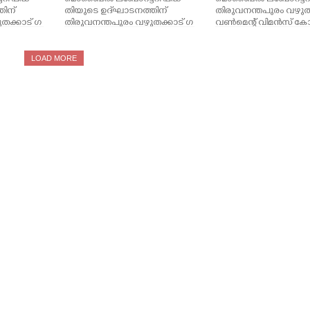
തിന്
തിയുടെ ഉദ്‌ഘാടനത്തിന്
തിരുവനന്തപുരം വഴുതക
തക്കാട് ഗ
തിരുവനന്തപുരം വഴുതക്കാട് ഗ
വൺമെന്റ് വിമൻസ് ക
വൺമെന്റ് വിമൻസ്
നടന്ന ചടങ്ങിൽ മുഖ്യമന്ത
മന്ത്രി
കോളേജിലെത്തിയ മുഖ്യമന്ത്രി
ഡി സതീശൻ ഫ്ലാഗ് ഓഫ
ാദ്യ
വി.ഡി സതീശൻ അഭിവാദ്യ
ചെയ്യുന്നു. മന്ത്രി സി
LOAD MORE
എസ്.യു
വുമായെത്തിയ കെ. എസ്.യു
സമീപം
പം
വിദ്യാർത്ഥികൾക്കൊപ്പം