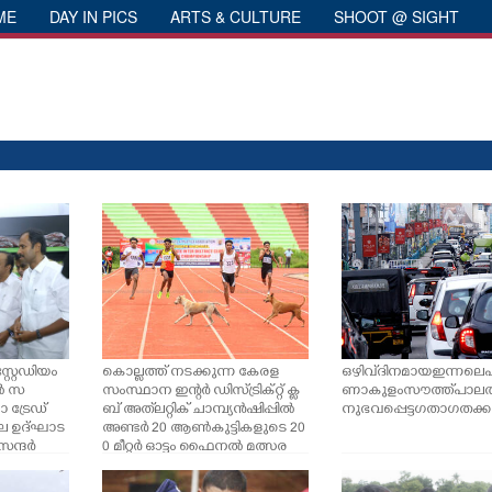
ME
DAY IN PICS
ARTS & CULTURE
SHOOT @ SIGHT
്റേഡിയം
കൊല്ലത്ത് നടക്കുന്ന കേരള
ഒഴിവ് ദിനമായ ഇന്നലെ
ൽ സ
സംസ്ഥാന ഇന്റർ ഡിസ്ട്രിക്റ്റ് ക്ല
ണാകുളം സൗത്ത് പാല
ട്രേഡ്
ബ് അത്‌ലറ്റിക് ചാമ്പ്യൻഷിപ്പിൽ
നുഭവപ്പെട്ട ഗതാഗതക്കു
 ഉദ്ഘാട
അണ്ടർ 20 ആൺകുട്ടികളുടെ 20
 സന്ദർ
0 മീറ്റർ ഓട്ടം ഫൈനൽ മത്സര
വി.ഡി. സ
ത്തിനിടെ സിന്തറ്റിക് ട്രാക്കിന്
 ജേക്കബ് സ
കുറുകെ ഓടുന്ന നായകൾ.