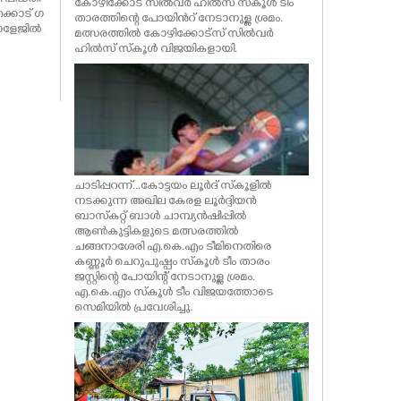
കോഴിക്കോട് സിൽവർ ഹിൽസ് സ്കൂൾ ടീം
്കാട് ഗ
താരത്തിന്റെ പോയിൻറ് നേടാനുള്ള ശ്രമം.
ോളേജിൽ
മത്സരത്തിൽ കോഴിക്കോട്സ്‌ സിൽവർ
്രി വി.
ഹിൽസ് സ്കൂൾ വിജയികളായി.
്
. പി ജോൺ
ചാടിപ്പറന്ന്...കോട്ടയം ലൂർദ് സ്കൂളിൽ
നടക്കുന്ന അഖില കേരള ലൂർദ്ദിയൻ
ബാസ്കറ്റ് ബാൾ ചാമ്പ്യൻഷിപ്പിൽ
ആൺകുട്ടികളുടെ മത്സരത്തിൽ
ചങ്ങനാശേരി എ.കെ.എം ടീമിനെതിരെ
കണ്ണൂർ ചെറുപുഷ്പം സ്കൂൾ ടീം താരം
ജസ്റ്റിന്റെ പോയിന്റ് നേടാനുള്ള ശ്രമം.
എ.കെ.എം സ്കൂൾ ടീം വിജയത്തോടെ
സെമിയിൽ പ്രവേശിച്ചു.