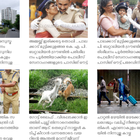
അനുസ്മ
അമ്മയ്ക്ക് ഇരിക്കട്ടെ തൊപ്പി ...പാല
പാലക്കാട് മുട്ടിക്കുളങ
ാണം
ക്കാട് മുട്ടിക്കുളങ്ങര കെ. എ. പി .
പി. ബറ്റാലിയൻ ഗ്രൗണ്ട
ഹുനില
ബറ്റാലിയൻ ഗ്രൗണ്ടിൽ പരിശീല
രിശീലനം പൂർത്തിയാക്
ാകുളം
നം പൂർത്തിയാക്കിയ പൊലീസ്
പൊലീസ് സേനാംഗങ്ങ
ന്നുള്ള
സേനാംഗങ്ങളുടെ പാസിങ് ഔട്ട്
പാസിങ് ഔട്ട് പരേഡിന
പരേഡിന് ശേഷം എലവഞ്ചേരി
ഹരിശാന്ത് തൻ്റെ കൂട്ടിക
സ്വദേശിയായ രാഹുൽ സി. ത
പൊലീസ് തൊപ്പി അ
ൻ്റെ തൊപ്പി അമ്മയ്ക്ക് നൽകിയ
ണിയിക്കുന്നു അമ്മ വ
ശേഷം ഇരുവരും സന്തോഷം പ
യുമായി സന്തോഷം പങ്ക
ങ്ക്ഇടുന്നു.
യ്ക്കുന്നു.
ത്തിക സ
ഗോട്ട് ലൈഫ് ...വിശപ്പടക്കാൻ ഇ
ചാറ്റൽ മഴയിൽ മഴക്കോട്ട്
ത്രി വി.
ത്തിരി പുല്ല് തിന്നാനെത്തിയ
ലഗേജും വലിച്ച് നീങ്ങു
നെത്തിയ
താണ് ആട്. തെരുവ് നായ്ക്കൾ ക
തികൾ. എറണാകുളം 
ടിച്ച് കീറാൻ വന്നതോടെ വയ
യിൽ നിന്നുള്ള കാഴ്ച
 വെള്ള
റിന്റെ ആന്തൽ മറന്ന് ജീവന്