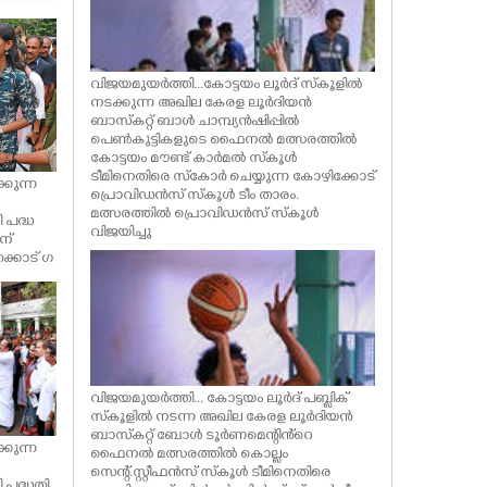
വിജയമുയർത്തി...കോട്ടയം ലൂർദ് സ്കൂളിൽ
നടക്കുന്ന അഖില കേരള ലൂർദിയൻ
ബാസ്കറ്റ് ബാൾ ചാമ്പ്യൻഷിപ്പിൽ
പെൺകുട്ടികളുടെ ഫൈനൽ മത്സരത്തിൽ
കോട്ടയം മൗണ്ട് കാർമൽ സ്കൂൾ
ടീമിനെതിരെ സ്കോർ ചെയ്യുന്ന കോഴിക്കോട്
്കുന്ന
പ്രൊവിഡൻസ് സ്കൂൾ ടീം താരം.
മത്സരത്തിൽ പ്രൊവിഡൻസ് സ്കൂൾ
പദ്ധ
വിജയിച്ചു
ന്
്കാട് ഗ
ന്ത്രി
ൾ അ
്ന കെ.എ
വിജയമുയർത്തി... കോട്ടയം ലൂര്‍ദ്‌ പബ്ലിക്
സ്‌കൂളില്‍ നടന്ന അഖില കേരള ലൂർദിയൻ
ബാസ്‌കറ്റ് ബോള്‍ ടൂർണമെന്റിൻ്റെ
്കുന്ന
ഫൈനൽ മത്സരത്തിൽ കൊല്ലം
സെന്റ്.സ്റ്റീഫൻസ് സ്കൂൾ ടീമിനെതിരെ
പദ്ധതി