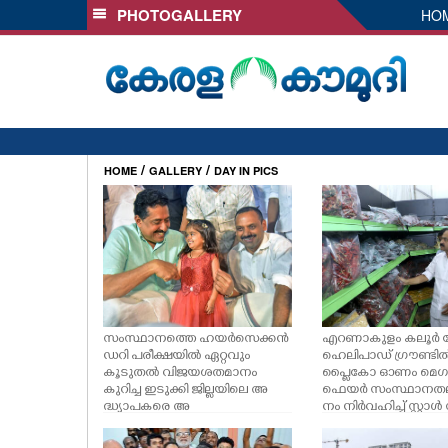
PHOTOGALLERY
HO
SECTIONS
HOME
LATEST
AUDIO
NOTIFIED NEWS
/
/
HOME
GALLERY
DAY IN PICS
POLL
KERALA
LOCAL
സംസ്ഥാനത്തെ ഹയർസെക്കൻ
എറണാകുളം കലൂർ സ്റ
OBITUARY
ഡറി പരീക്ഷയിൽ ഏറ്റവും
ഹെലിപാഡ് ഗ്രൗണ്ടി
കൂടുതൽ വിജയശതമാനം
പ്ളൈകോ ഓണം മെഗാ 
കുറിച്ച ഇടുക്കി ജില്ലയിലെ അ
ഫെയർ സംസ്ഥാനതല
ദ്ധ്യാപകരെ അ
നം നിർവഹിച്ച് സ്റ്റാൾ
NEWS 360
നുമോദിക്കാനായി ഇടുക്കി
ശിക്കുന്ന മുഖ്യമന്ത്രി 
തൊടുപുഴ ഉത്രം റസിഡൻ
തീശൻ. മന്ത്രി അനൂപ്