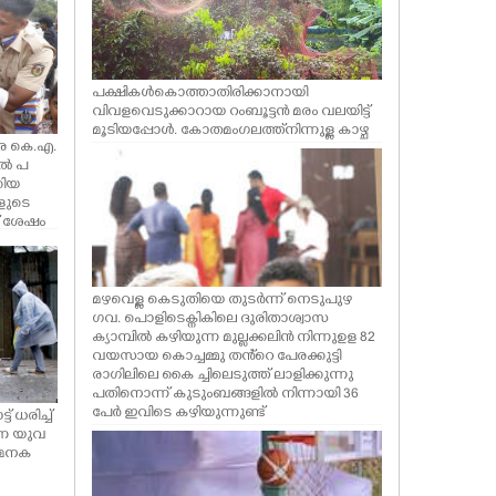
പക്ഷികൾ കൊത്താതിരിക്കാനായി
വിവളവെടുക്കാറായ റംബൂട്ടൻ മരം വലയിട്ട്
മൂടിയപ്പോൾ. കോതമംഗലത്ത് നിന്നുള്ള കാഴ്ച
്ങര കെ.എ.
ിൽ പ
കിയ
ളുടെ
് ശേഷം
്ക്
ീണ
്‌വ
മഴവെള്ള കെടുതിയെ തുടർന്ന് നെടുപുഴ
ഗവ. പൊളിടെക്നികിലെ ദുരിതാശ്വാസ
ക്യാമ്പിൽ കഴിയുന്ന മുല്ലക്കലിൻ നിന്നുഉള 82
വയസായ കൊച്ചമ്മു തൻ്റെ പേരക്കുട്ടി
രാഗിലിലെ കൈ ച്ചിലെടുത്ത് ലാളിക്കുന്നു
പതിനൊന്ന് കുടുംബങ്ങളിൽ നിന്നായി 36
പേർ ഇവിടെ കഴിയുന്നുണ്ട്
 ധരിച്ച്
ന്ന യുവ
മേനക