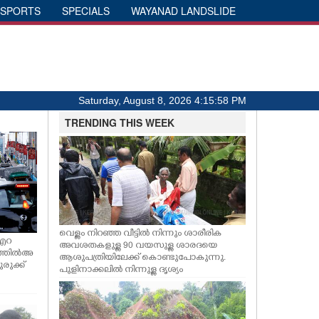
SPORTS
SPECIALS
WAYANAD LANDSLIDE
Saturday, August 8, 2026 4:15:59 PM
TRENDING THIS WEEK
വെള്ളം നിറഞ്ഞ വീട്ടിൽ നിന്നും ശാരീരിക
 എറ
അവശതകളുള്ള 90 വയസുള്ള ശാരദയെ
ത്തിൽ അ
ആശുപത്രിയിലേക്ക് കൊണ്ടുപോകുന്നു.
രുക്ക്
പുളിനാക്കലിൽ നിന്നുള്ള ദൃശ്യം