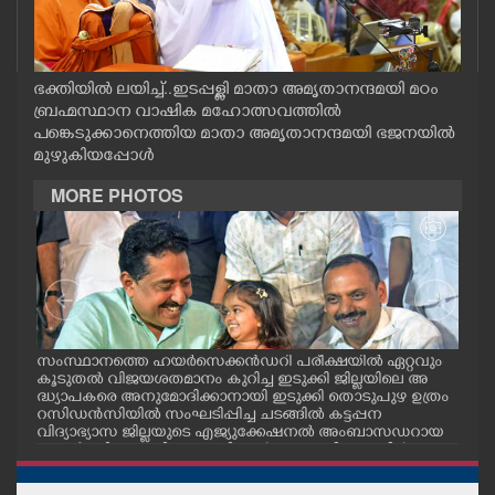
CASE DIARY
CINEMA
ഭക്തിയിൽ ലയിച്ച്..ഇടപ്പള്ളി മാതാ അമൃതാനന്ദമയി മഠം
ബ്രഹ്മസ്ഥാന വാഷിക മഹോത്സവത്തിൽ
പങ്കെടുക്കാനെത്തിയ മാതാ അമൃതാനന്ദമയി ഭജനയിൽ
OPINION
മുഴുകിയപ്പോൾ
MORE PHOTOS
PHOTOS
LIFESTYLE
SPIRITUAL
സംസ്ഥാനത്തെ ഹയർസെക്കൻഡറി പരീക്ഷയിൽ ഏറ്റവും
എറണ
കൂടുതൽ വിജയശതമാനം കുറിച്ച ഇടുക്കി ജില്ലയിലെ അ
പ്ള
ദ്ധ്യാപകരെ അനുമോദിക്കാനായി ഇടുക്കി തൊടുപുഴ ഉത്രം
ദ്ഘാ
INFO+
റസിഡൻസിയിൽ സംഘടിപ്പിച്ച ചടങ്ങിൽ കട്ടപ്പന
ഡി.
വിദ്യാഭ്യാസ ജില്ലയുടെ എജ്യുക്കേഷനൽ അംബാസഡറായ
എസ്തർ മരിയ ടോമിയെ മന്ത്രി എൻ.ഷംസുദ്ദീനും ഡീൻ
ART
കുര്യാക്കോസ് എം.പിയും അഭിനന്ദിച്ചപ്പോൾ. ശാരീരിക പ
രിമിതികളെ അതിജീവിച്ച് പ്ലസ്ടു പരീക്ഷയിൽ എല്ലാ വിഷയ