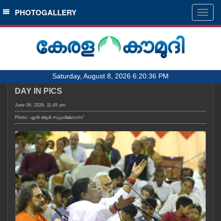
SECTIONS
PHOTOGALLERY
Togg
navig
HOME
LATEST
AUDIO
Saturday, August 8, 2026 6:20:36 PM
NOTIFIED NEWS
DAY IN PICS
POLL
June 06, 2026, 11:45 am
KERALA
Photo: എൻ.ആർ.സുധർമ്മദാസ്
LOCAL
OBITUARY
NEWS 360