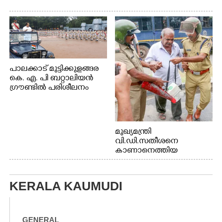
പാലക്കാട് മുട്ടിക്കുളങ്ങര
കെ. എ. പി ബറ്റാലിയൻ
ഗ്രൗണ്ടിൽ പരിശീലനം
മുഖ്യമന്ത്രി
വി.ഡി.സതീശനെ
കാണാനെത്തിയ
മോഹനൻ നായർ
KERALA KAUMUDI
GENERAL