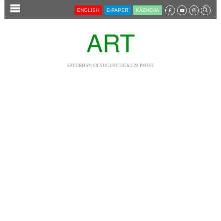
SECTIONS
ENGLISH
E-PAPER
KĀZHCHA
HOME
ART
LATEST
AUDIO
SATURDAY, 08 AUGUST 2026 2.28 PM IST
NOTIFIED NEWS
POLL
KERALA
LOCAL
NEWS 360
CASE DIARY