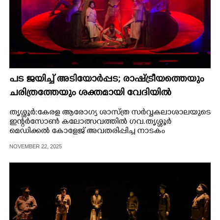
പട ജയിച്ച് അടിയോർപ്പട; രാഷ്ട്രീയത്തെയും
ചരിത്രത്തേയും ശക്തമായി വേദിയിൽ
അവതരിപ്പിച്ച് മലബാറിലെ ചെറുപ്പക്കാർ
തൃശ്ശൂർ: കേരള ആരോഗ്യ ശാസ്ത്ര സർവ്വകലാശാലയുടെ
ഇന്റർസോൺ കലോത്സവത്തിൽ ഗവ.തൃശ്ശൂർ
മെഡിക്കൽ കോളേജ് അവതരിപ്പിച്ച നാടകം
'അടിയോർപ്പട' മികച്ച നാടകം.
NOVEMBER 22, 2025