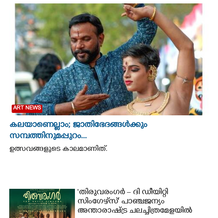
CINEMA
OPINION
PHOTOS
LIFESTYLE
ART NEWS
SPIRITUAL
കലയാണെല്ലാം; ജാതിഭേദങ്ങൾക്കും
സമ്പത്തിനുമപ്പുറം...
ഉത്സവങ്ങളുടെ കാലമാണിത്.
INFO+
ART
'തിരുവരംഗർ – ദി ഡീയിറ്റി
സിംഗേഴ്‌സ്' പാഞ്ചജന്യം
ASTRO
അന്താരാഷ്ട്ര ചലച്ചിത്രമേളയിൽ