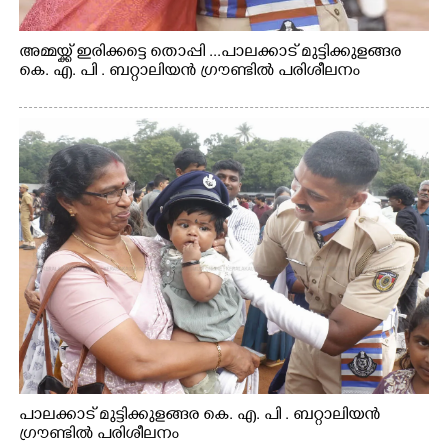
അമ്മയ്ക്ക് ഇരിക്കട്ടെ തൊപ്പി ...പാലക്കാട് മുട്ടിക്കുളങ്ങര
കെ. എ. പി . ബറ്റാലിയൻ ഗ്രൗണ്ടിൽ പരിശീലനം
പാലക്കാട് മുട്ടിക്കുളങ്ങര കെ. എ. പി . ബറ്റാലിയൻ
ഗ്രൗണ്ടിൽ പരിശീലനം