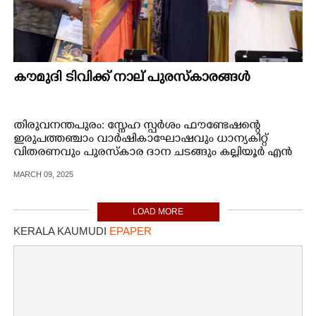
കൗമുദി ടിവിക്ക് നാല് പുരസ്കാരങ്ങൾ
തിരുവനന്തപുരം: സ്നേഹ സ്പർശം ഫൗണ്ടേഷന്റെ
ഇരുപത്തഞ്ചാം വാർഷികാഘോഷവും ധാന്യകിറ്റ്
വിതരണവും പുരസ്കാര ദാന ചടങ്ങും കല്ലിയൂർ എൻ
എസ് എസ് ആഡിറ്റോറിയത്തിൽ വച്ച് നടന്നു.
MARCH 09, 2025
LOAD MORE
KERALA KAUMUDI
EPAPER