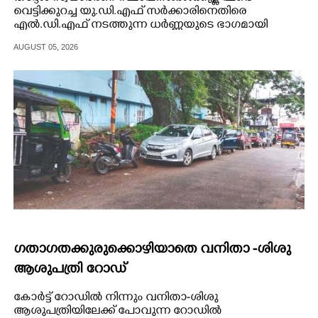
വെട്ടിക്കുറച്ച യു.ഡി.എഫ് സർക്കാരിനെതിരെ
എൽ.ഡി.എഫ് നടത്തുന്ന ധർണ്ണയുടെ ഭാഗമായി
പെരുമാട്ടി പഞ്ചായത്ത് ഓഫീസിനു മുമ്പിൽ നടത്തിയ
AUGUST 05, 2026
എൽ.ഡി.എഫ് ധർണ യുവജനതാദൾ സംസ്ഥാന
പ്രസിഡന്റ് അഡ്വ. ടി.മഹേഷ് ഉദ്ഘാടനം ചെയ്തു.
ഗതാഗതക്കുരുക്കൊഴിയാതെ വനിതാ -ശിശു
ആശുപത്രി റോഡ്
കോർട്ട് റോഡിൽ നിന്നും വനിതാ-ശിശു
ആശുപത്രിയിലേക്ക് പോവുന്ന റോഡിൽ