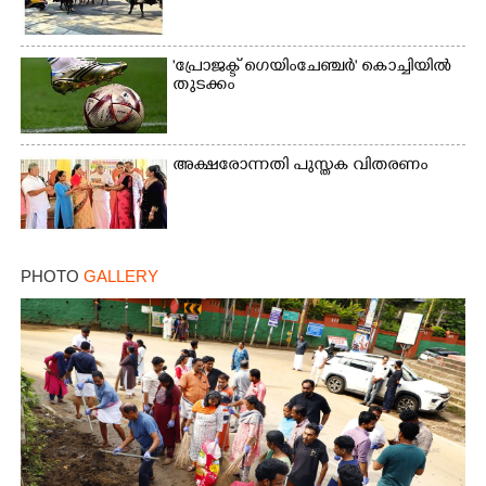
'പ്രോജക്ട് ഗെയിംചേഞ്ചർ' കൊച്ചിയിൽ
തുടക്കം
അക്ഷരോന്നതി പുസ്തക വിതരണം
PHOTO
GALLERY