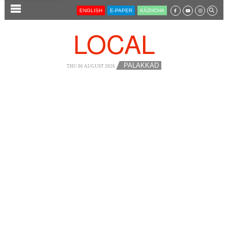
SECTIONS
ENGLISH
E-PAPER
KĀZHCHA
HOME
LOCAL
LATEST
AUDIO
PALAKKAD
THU 06 AUGUST 2026
NOTIFIED NEWS
POLL
KERALA
LOCAL
NEWS 360
CASE DIARY