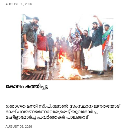
AUGUST 05, 2026
കോലം കത്തിച്ചു
ഗതാഗത മന്ത്രി സി.പി.ജോൺ സംസ്ഥാന ജനതയോട്
മാപ്പ് പറയണമെന്നാവശ്യപ്പെട്ട് യുവമോർച്ച,
മഹിളാമോർച്ച പ്രവർത്തകർ പാലക്കാട്
കെ.എസ്.ആർ.ടി.സി ഡിപ്പോയിലേക്ക് പ്രതിഷേധ മാർച്ച്
AUGUST 05, 2026
നടത്തി.