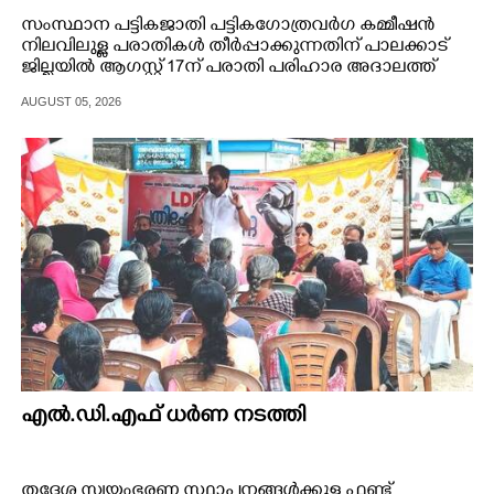
സംസ്ഥാന പട്ടികജാതി പട്ടികഗോത്രവർഗ കമ്മീഷൻ
നിലവിലുള്ള പരാതികൾ തീർപ്പാക്കുന്നതിന് പാലക്കാട്
ജില്ലയിൽ ആഗസ്റ്റ് 17ന് പരാതി പരിഹാര അദാലത്ത്
നടത്തും.
AUGUST 05, 2026
എൽ.ഡി.എഫ് ധർണ നടത്തി
തദ്ദേശ സ്വയംഭരണ സ്ഥാപനങ്ങൾക്കുള്ള ഫണ്ട്