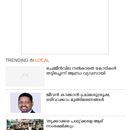
TRENDING IN
LOCAL
ചെമ്മീൻവില നൽകാതെ കോടികൾ
തട്ടിച്ചെന്ന് ആന്ധ്ര വ്യവസായി
ജീവൻ കാക്കാൻ പ്രഥമശുശ്രൂഷ,
ഒഴിവാക്കാം മുങ്ങിമരണങ്ങൾ
'തൃക്കാക്കര പശു'ക്കളെ ആര്
സംരക്ഷിക്കും