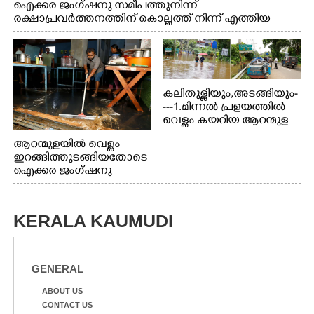
ഐക്കര ജംഗ്ഷനു സമീപത്തുനിന്ന്
രക്ഷാപ്രവർത്തനത്തിന് കൊല്ലത്ത് നിന്ന് എത്തിയ
ബോട്ടുകൾ തിരികെക്കൊണ്ടുപോകുന്നു.
കലിതുള്ളിയും,അടങ്ങിയും-
---1.മിന്നൽ പ്രളയത്തിൽ
വെള്ളം കയറിയ ആറന്മുള
പെട്രോൾ പമ്പിന്
ആറന്മുളയിൽ വെള്ളം
സമീപത്തെ റോ‌ഡ് രണ്ടാം
ഇറങ്ങിത്തുടങ്ങിയതോടെ
തീയതിയിലെ
ഐക്കര ജംഗ്ഷനു
കാഴ്ച.2.വെള്ളം
സമീപം ആറന്മുള
ഇറങ്ങിപ്പോൾ
കിടങ്ങന്നൂർ റോഡിന്
ഇന്നലെത്തെ
സമീപം പ്രവർത്തിക്കു
കാഴ്ച.രക്ഷാപ്രവർത്തന
KERALA KAUMUDI
ആറന്മുള തട്ടുകട കഴുകി
ത്തിന് ഓച്ചിറ അഴിക്കലിൽ
വൃത്തിയാക്കുന്നു.
നിന്ന്എത്തിച്ച ബോട്ടും.
GENERAL
ABOUT US
CONTACT US