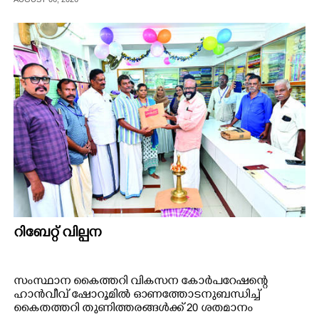
സമിതി മേലാമുറി കുടുംബസംഗമം സർക്കാരിനോട്
ആവശ്യപ്പെട്ടു.
CARTOONS
LITERATURE
ZOOM
CONTACT US
റിബേറ്റ് വില്പന
സംസ്ഥാന കൈത്തറി വികസന കോർപറേഷന്റെ
ഹാൻവീവ് ഷോറൂമിൽ ഓണത്തോടനുബന്ധിച്ച്
കൈതത്തറി തുണിത്തരങ്ങൾക്ക് 20 ശതമാനം