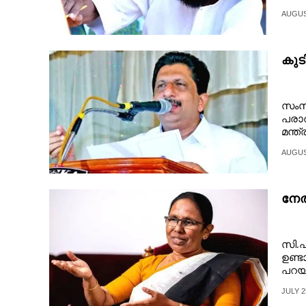
ൾ​ ​വ​ര
CINEMA
AUGUST
OPINION
കുട
PHOTOS
സംസ്
പരാ
LIFESTYLE
മന്ത
AUGUST
SPIRITUAL
നേത
INFO+
സി.പ
ART
ഉണ്ട
പറയു
മാദ
ASTRO
JULY 2
കേരള