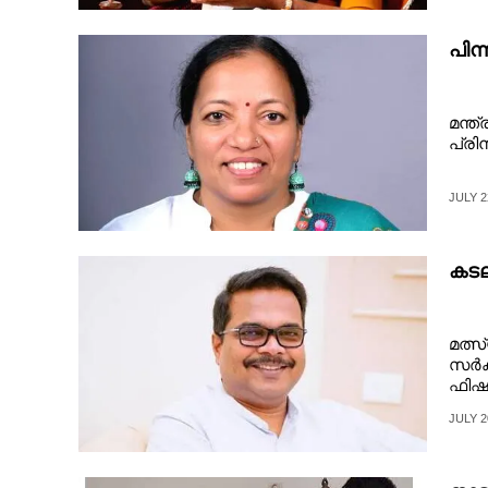
CARTOONS
പിന്
LITERATURE
മന്ത
പ്രി
ZOOM
JULY 2
CONTACT US
കടലി
മത്
സർക
ഫിഷറ
JULY 2