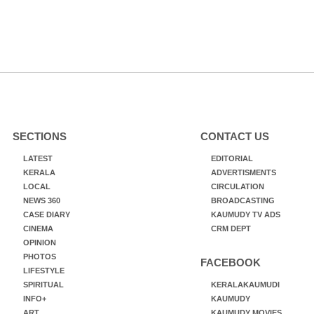
SECTIONS
CONTACT US
LATEST
EDITORIAL
KERALA
ADVERTISMENTS
LOCAL
CIRCULATION
NEWS 360
BROADCASTING
CASE DIARY
KAUMUDY TV ADS
CINEMA
CRM DEPT
OPINION
PHOTOS
FACEBOOK
LIFESTYLE
SPIRITUAL
KERALAKAUMUDI
INFO+
KAUMUDY
ART
KAUMUDY MOVIES