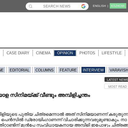
ENGLISH |
KĀZHCHA
CASE DIARY
CINEMA
OPINION
PHOTOS
LIFESTYLE
NE
EDITORIAL
COLUMNS
FEATURE
INTERVIEW
VARAVIS
LATEST NEW
MOST READ
ള സിനിമയ്ക്ക് വീണ്ടും അമ്പിളിച്ചന്തം
​ളി​യു​ടെ​ ​പു​തി​യ​ ​ചി​ത്ര​മെ​ന്നാ​ൽ​ ​അ​ത് ​സി​നി​മ​യാ​ണ​ന്ന് ​ക​രു​തു​ന്ന
 ​പെ​ൻ​സി​ൽ​ ​ഡ്രോ​യിം​ഗാ​ണ​ന്ന് ​വി​ചാ​രി​ക്കു​ന്ന​വ​രു​മു​ണ്ടാ​കും.​ ​നാ​
ി​റ്റാ​ണ്ടി​ന് ​മു​ൻ​പേ​ ​സം​വി​ധാ​യ​ക​നാ​യ​ ​അ​മ്പി​ളി​ ​ഇ​പ്പോ​ഴും​ ​ചി​ത്ര​ങ്ങ