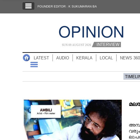
SECTIONS
FOUNDER EDITOR : K SUKUMARAN BA
HOME
OPINION
LATEST
AUDIO
INTERVIEW
SUN 09 AUGUST 2026
NOTIFIED NEWS
LATEST
AUDIO
KERALA
LOCAL
NEWS 360
POLL
KERALA
TIMELI
LOCAL
മലയാ
NEWS 360
അ​മ്പി
CASE DIARY
വ​രും​
ലു​പ​ത