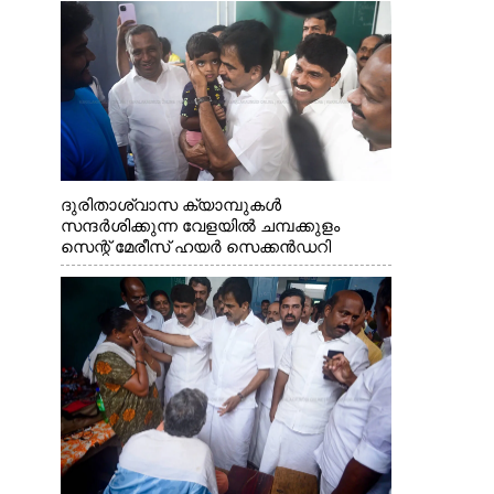
ദുരിതാശ്വാസ ക്യാമ്പുകൾ
സന്ദർശിക്കുന്ന വേളയിൽ ചമ്പക്കുളം
സെന്റ് മേരീസ് ഹയർ സെക്കൻഡറി
സ്കൂളിലെ ക്യാമ്പിലെത്തിയ എ.ഐ.സി.സി
ജനറൽ സെക്രട്ടറി കെ.സി
വേണുഗോപാൽ എം.പി കുരുന്നിനെ
എടുത്ത് ലാളിച്ചപ്പോൾ. സഹകരണ-
എക്സൈസ് വകുപ്പ് മന്ത്രി എം. ലിജു,
കൃഷിവകുപ്പ് മന്ത്രി ടി. സിദ്ദിഖ്, റെജി
ചെറിയാൻ എം. എൽ. എ എന്നിവർ സമീപം