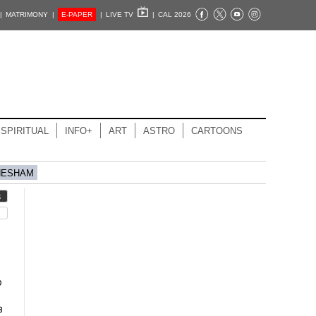
|
MATRIMONY |
E-PAPER
|
LIVE TV
|
CAL 2026
SPIRITUAL
INFO+
ART
ASTRO
CARTOONS
HESHAM
S
​
​