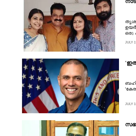
നാട
തൃശൂ
ഉയർത
ഒരു 
JULY 1
'ഇത
ബഹിര
'കേര
JULY 1
സഭയ