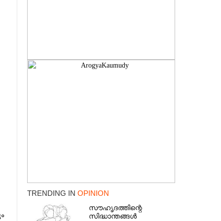
.ഐ
ൻ
TRENDING IN
OPINION
സൗഹൃദത്തിന്റെ
ം
സിദ്ധാന്തങ്ങൾ