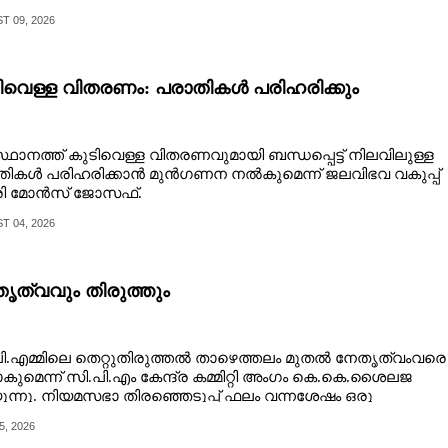
​ച്ചു​കൊ​ണ്ടി​രി​ക്കു​ന്നു.​ ​
 09, 2026
ിവെള്ള വിതരണം: പരാതികൾ പരിഹരിക്കും
ഥാനത്ത് കുടിവെള്ള വിതരണവുമായി ബന്ധപ്പെട്ട് നിലവിലുള്ള
തികൾ പരിഹരിക്കാൻ മുൻഗണന നൽകുമെന്ന് ജലവിഭവ വകുപ്പ്
്രി മോൻസ് ജോസഫ്.
 04, 2026
ൃത്വവും തിരുത്തും
ി.എമ്മിലെ തെറ്റുതിരുത്തൽ താഴെത്തലം മുതൽ നേതൃത്വംവരെ
ാകുമെന്ന് സി.പി.എം കേന്ദ്ര കമ്മിറ്റി അംഗം കെ.കെ.ശൈലജ
ന്നു. നിയമസഭാ തിരഞ്ഞെടുപ്പ് ഫലം വന്നശേഷം ഒരു
്ധ്യമത്തിന് നൽകുന്ന ആദ്യ അഭിമുഖത്തിൽ കെ.കെ.ശൈലജ
5, 2026
കൗമുദിയോടു സംസാരിച്ചതിന്റെ പ്രസക്ത ഭാഗങ്ങൾ: