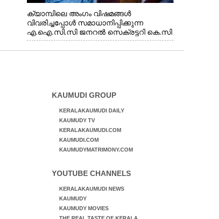
ക്യാമ്പിലെ അംഗം വിഷമങ്ങൾ
വിവരിച്ചപ്പോൾ സമാധാനിപ്പിക്കുന്ന
എ.ഐ.സി.സി ജനറൽ സെക്രട്ടറി കെ.സി
വേണുഗോപാൽ എം.പി. സഹകരണ-
എക്സൈസ് വകുപ്പ് മന്ത്രി എം. ലിജു,
എന്നിവർ
KAUMUDI GROUP
KERALAKAUMUDI DAILY
KAUMUDY TV
KERALAKAUMUDI.COM
KAUMUDI.COM
KAUMUDYMATRIMONY.COM
YOUTUBE CHANNELS
KERALAKAUMUDI NEWS
KAUMUDY
KAUMUDY MOVIES
THE REAL TASTE OF KERALA