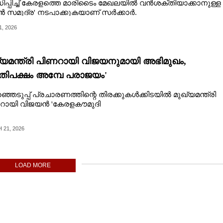
ിപ്പിച്ച് കേരളത്തെ മാരിടൈം മേഖലയിൽ വൻശക്തിയാക്കാനുള്ള
ൻ സമുദ്ര' നടപ്പാക്കുകയാണ് സർക്കാർ.
1, 2026
്യമന്ത്രി പിണറായി വിജയനുമായി അഭിമുഖം,
രതിപക്ഷം അമ്പേ പരാജയം'
്ഞെടുപ്പ് പ്രചാരണത്തിന്റെ തിരക്കുകൾക്കിടയിൽ മുഖ്യമന്ത്രി
റായി വിജയൻ 'കേരളകൗമുദി
21, 2026
LOAD MORE