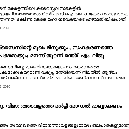
്കൻ കേരളത്തിലെ ക്രൈസ്തവ സഭകളിൽ
ദ്ധേയപ്രവർത്തനമാണ് സി.എസ്.ഐ ദക്ഷിണകേരള മഹാഇടവക
തുന്നത്. ദക്ഷിണ കേരള മഹാ ഇടവകയുടെ ഏഴാമത് ബിഷപ്പായി
റ് റവ.ഡോ.പ്രിൻസ്റ്റൺ ബെൻ കഴിഞ്ഞ മാർച്ച് 24ന് ചുമതലയേറ്റു.
4, 2026
േവന രംഗത്തെ അനുഭവപരിചയവും ആത്മീയ വഴികളിലെ
്തിലെ അറിവും പുതിയ നിയോഗത്തിന് കരുത്തായി. സി.എസ്
 പുരോഗതിയിലേക്ക്, പുതുവഴിയിലേക്ക് നയിക്കാനുള്ള വിവിധ
തികളാണ് അദ്ദേഹത്തിന്റെ മനസിലുള്ളത്. ഡോ.പ്രിൻസ്റ്റൺ ബെ
സൈസിന്റെ മുഖം മിനുക്കും ,​ സഹകരണത്തെ
ളകൗമുദി'യോട് സംസാരിക്കുന്നു.
്ഷമാക്കും; മനസ് തുറന്ന് മന്ത്രി എം. ലിജു
സൈസിന്റെ മുഖം മിനുക്കുകയും സഹകരണത്തെ
്ഷമാക്കുകയുമാണ് വകുപ്പ് മന്ത്രിയെന്ന് നിലയിൽ ആദ്യം
നോട്ട് വയ്ക്കുന്നതെന്ന് മന്ത്രി എം.ലിജു. എക്സൈസ് സഹകരണ
്പ് മന്ത്രി എം.ലിജു 'കേരളകൗമുദി'യോട് സംസാരിക്കുന്നു.
2, 2026
രു. വിമാനത്താവളത്തെ മൾട്ടി മോഡൽ ഹബ്ബാക്കണം
ഞ്ഞം തുറമുഖത്തെ വിമാനത്താവളങ്ങളുമായും ജലപാതകളുമായു