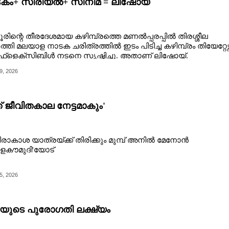
കം+ സീരിയൽ+ സിനിമ = ലിഷോയ്
രിന്റെ തീരദേശമായ കഴിമ്പ്രത്തെ മണൽപ്പരപ്പിൽ തിരശ്ശീല
്തി മലയാള നാടക ചരിത്രത്തിൽ ഇടം പിടിച്ച കഴിമ്പ്രം തിയേറ്റേഴ്സ
ഫ്‌ളെക്സിബിൾ നടനെ സൃഷ്ടിച്ചു. അതാണ് ലിഷോയ്.
9, 2026
് ജീവിതകാല നേട്ടമാകും'
ാകാശ യാത്രയ്ക്ക് തിരിക്കും മുമ്പ് അനിൽ മേനോൻ
ളകൗമുദി'യോട്
5, 2026
ുടെ പുരോഗതി ലക്ഷ്യം