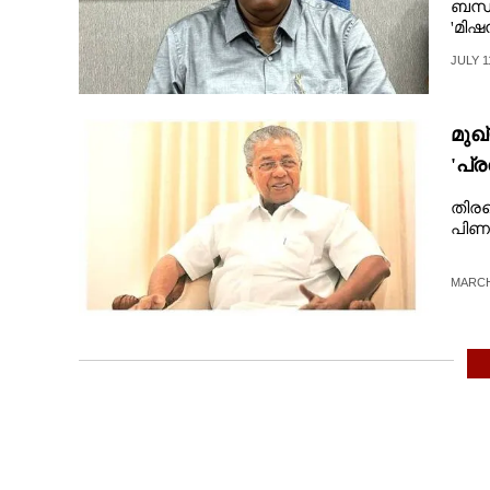
ബന്ധ
'മിഷ
JULY 1
മുഖ
'പ്
തിരഞ
പിണ
MARCH 