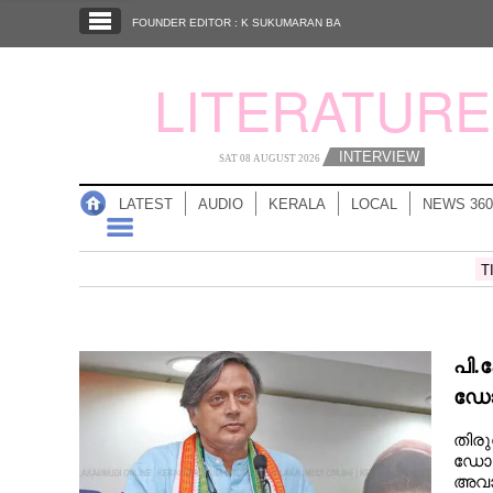
SECTIONS
FOUNDER EDITOR : K SUKUMARAN BA
HOME
LITERATURE
LATEST
AUDIO
INTERVIEW
SAT 08 AUGUST 2026
NOTIFIED NEWS
LATEST
AUDIO
KERALA
LOCAL
NEWS 360
POLL
KERALA
T
LOCAL
പി.
NEWS 360
ഡോ.
തിരു
CASE DIARY
ഡോ.
അവാ