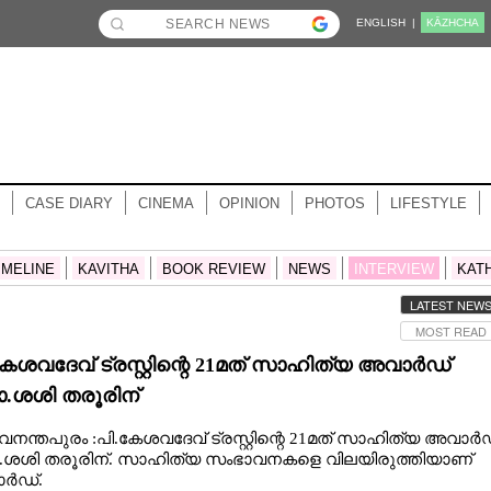
ENGLISH |
KĀZHCHA
CASE DIARY
CINEMA
OPINION
PHOTOS
LIFESTYLE
IMELINE
KAVITHA
BOOK REVIEW
NEWS
INTERVIEW
KAT
LATEST NEW
MOST READ
കേശവദേവ് ട്രസ്റ്റിന്റെ 21മത് സാഹിത്യ അവാർഡ്
ശശി തരൂരിന്
വനന്തപുരം :പി.കേശവദേവ് ട്രസ്റ്റിന്റെ 21മത് സാഹിത്യ അവാർ
ശശി തരൂരിന്. സാഹിത്യ സംഭാവനകളെ വിലയിരുത്തിയാണ്
ർഡ്.