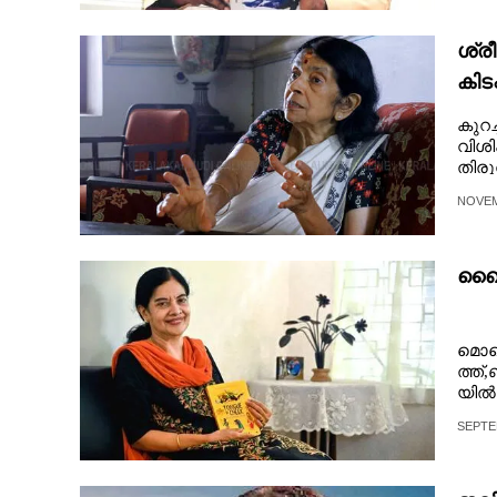
CARTOONS
ശ്ര
കിട
LITERATURE
കുറച
വിശി
ZOOM
തിരു
ഭായി
NOVEM
CONTACT US
ഖൈറ
മൊ​ബൈ​
ത്ത്,ബ
യി​ൽ​ 
ക​ന്റെ
SEPTE
ലും​ ​ഒ
ക്കാ​യ