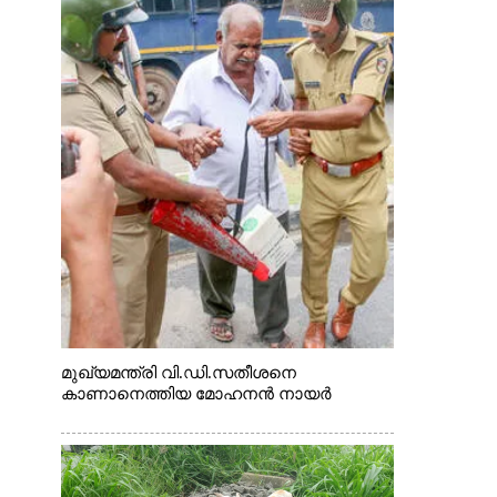
മുഖ്യമന്ത്രി വി.ഡി.സതീശനെ
കാണാനെത്തിയ മോഹനൻ നായർ