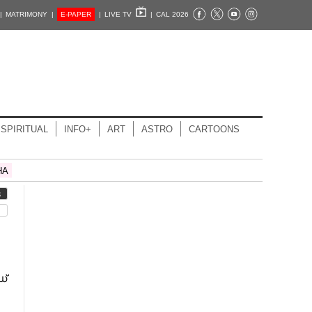
|
MATRIMONY |
E-PAPER
|
LIVE TV
|
CAL 2026
SPIRITUAL
INFO+
ART
ASTRO
CARTOONS
HA
S
ഡ്