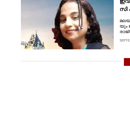
ഇവിട
സി​ 
മ​ല​യാ
യും​ ​
രാ​ജ്യ
ച്ചു​വ
SEPTE
ച്ചു​ ​ത