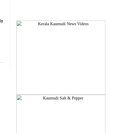
ര​
​
​