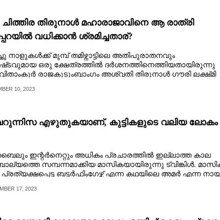
ീ ചിത്തിര തിരുനാൾ മഹാരാജാവിനെ ആ രാത്രി
പ്പറയിൽ വധിക്കാൻ ശ്രമിച്ചതാര്?
്ചു നാളുകൾക്ക് മുമ്പ് തമിഴ്നാട്ടിലെ അതിപുരാതനവും
ഷ്‌ടവുമായ ഒരു ക്ഷേത്രത്തിൽ ദർശനത്തിനെത്തിയതായിരുന്നു
വിതാംകൂർ രാജകുടുംബാംഗം അശ്വതി തിരുനാൾ ഗൗരി ലക്ഷ്‌മി
.
BER 10, 2023
ുന്നിസ എഴുതുകയാണ്, കുട്ടികളുടെ വലിയ ലോകം
ലും​ ​ഇ​ന്റ​ർ​നെ​റ്റും​ ​അ​ധി​കം​ ​പ്ര​ചാ​ര​ത്തി​ൽ​ ​ഇ​ല്ലാ​ത്ത​ ​കാ​ല​
ാ​ല്യ​ത്തെ​ ​സ​മ്പ​ന്ന​മാ​ക്കി​യ​ ​മാ​സി​ക​യാ​യി​രു​ന്നു​ ​ട്വി​ങ്കി​ൾ.​ ​മാ​സി​
​പ്ര​ത്യ​ക്ഷ​പ്പെ​ട്ട​ ​ബ​ട്ട​ർ​ഫിം​ഗേ​ഴ്സ് ​എ​ന്ന​ ​ക​ഥ​യി​ലെ​ ​അ​മ​ർ​ ​എ​ന്ന​ ​നാ​യ
​ ​ചി​ത്രം​ ​വെ​ട്ടി​യെ​ടു​ത്ത് ​വീ​ട്ടി​ലെ​ ​ചു​മ​രി​ലും​ ​പെ​ൻ​സി​ൽ​ ​ബോ​ക്‌​സി​
MBER 17, 2023
​ട്ടി​ച്ചു​വ​ച്ച​ ​കു​ട്ടി​ക​ളും​ ​കു​റ​വ​ല്ല.​ ​മ​ന​സി​ൽ​ ​കു​ട്ടി​ത്തം​ ​നി​റ​ച്ച്,​ ​കു​ട്ടി​ക​
ി​ ​എ​ഴു​തു​ന്ന​ ​ബ​ട്ട​ർ​ഫിം​ഗേ​ഴ്സി​ന്റെ​ ​സ്ര​ഷ്ടാ​വ് ​ഖൈ​റു​ന്നി​സ.​