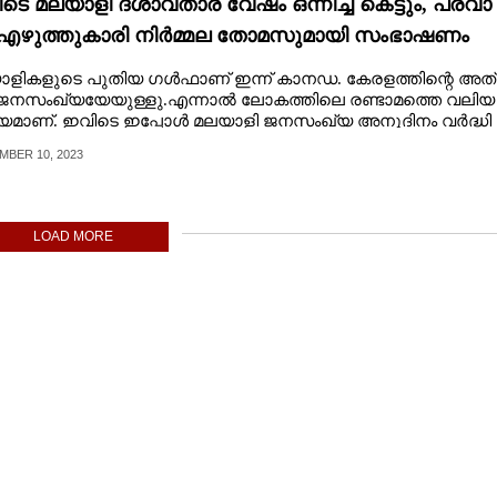
െ മലയാളി ദശാവതാര വേഷം ഒന്നിച്ച് കെട്ടും, ​പ്ര​വാ​
​എ​ഴു​ത്തു​കാ​രി​ ​നി​ർ​മ്മ​ല​ ​തോ​മ​സു​മാ​യി​ സം​ഭാ​ഷ​ണം
​ളി​ക​ളു​ടെ​ ​പു​തി​യ​ ​ഗ​ൾ​ഫാ​ണ് ​ഇ​ന്ന് ​കാ​ന​ഡ.​ ​കേ​ര​ള​ത്തി​ന്റെ​ ​അ​ത്
ജ​ന​സം​ഖ്യ​യേ​യു​ള്ളു​.​എ​ന്നാ​ൽ​ ​ലോ​ക​ത്തി​ലെ​ ​ര​ണ്ടാ​മ​ത്തെ​ ​വ​ലി​യ​ 
​മാ​ണ്. ​ഇ​വി​ടെ​ ​ഇ​പ്പോൾ മ​ല​യാ​ളി​ ​ജ​ന​സം​ഖ്യ​ ​അ​നു​ദി​നം​ ​വ​ർ​ദ്ധി​
​രിക​യാ​ണ്.​ അ​റു​പ​തു​ക​ളി​ൽ​ ​തു​ട​ങ്ങി​ ​കാ​ന​ഡ​ ​മ​ല​യാ​ള​ത്തി​ൽ​ ​ശ​ബ്ദി
MBER 10, 2023
ു​ട​ങ്ങി.​ ​
LOAD MORE