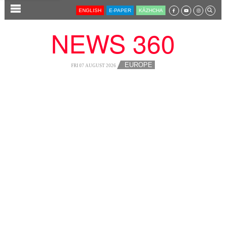
SECTIONS
ENGLISH
E-PAPER
KĀZHCHA
HOME
NEWS 360
LATEST
AUDIO
EUROPE
FRI 07 AUGUST 2026
NOTIFIED NEWS
POLL
KERALA
LOCAL
NEWS 360
CASE DIARY