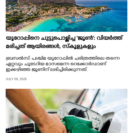
യൂറോപ്പിനെ ചുട്ടുപൊള്ളിച്ച 'ജൂൺ': വിയർത്ത്
മരിച്ചത് ആയിരങ്ങൾ,​ സ്കൂളുകളും
സ്ഥാപനങ്ങളും അടഞ്ഞുകിടന്നത്
ബ്രസൽസ്: പശ്ചിമ യൂറോപ്പിൽ ചരിത്രത്തിലെ തന്നെ
ദിവസങ്ങളോളം
ഏറ്റവും ചൂടേറിയ മാസമെന്ന റെക്കോർഡാണ്
ഇക്കഴിഞ്ഞ ജൂണിന് ലഭിച്ചിരിക്കുന്നത്.
JULY 09, 2026