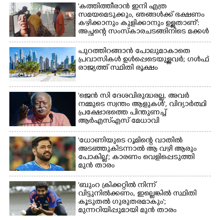
'കത്തിത്തീരാൻ ഇനി എത്ര
സമയമെടുക്കും, ഞങ്ങൾക്ക് ഭക്ഷണം
കഴിക്കാനും കുളിക്കാനും ഉള്ളതാണ്':
അച്ഛന്റെ സംസ്കാരചടങ്ങിനിടെ മക്കൾ
പുറത്തിറങ്ങാൻ പോലുമാകാതെ
പ്രവാസികൾ ഉൾപ്പെടെയുള്ളവർ; ഗൾഫ്
രാജ്യത്ത് സ്ഥിതി രൂക്ഷം
'ജെൻ സി ദേശവിരുദ്ധരല്ല, അവർ
നമ്മുടെ സ്വന്തം ആളുകൾ', വിദ്യാർത്ഥി
പ്രക്ഷോഭത്തെ പിന്തുണച്ച്
ആർഎസ്‌എസ് മേധാവി
'ധോണിയുടെ റൂമിന്റെ വാതിൽ
അടഞ്ഞുകിടന്നാൽ ആ വഴി ആരും
പോകില്ല'; കാരണം വെളിപ്പെടുത്തി
മുൻ താരം
'ബുംറ ക്രിക്കറ്റിൽ നിന്ന്
വിട്ടുനിൽക്കണം, ഇല്ലെങ്കിൽ സ്ഥിതി
കൂടുതൽ ഗുരുതരമാകും';
മുന്നറിയിപ്പുമായി മുൻ താരം