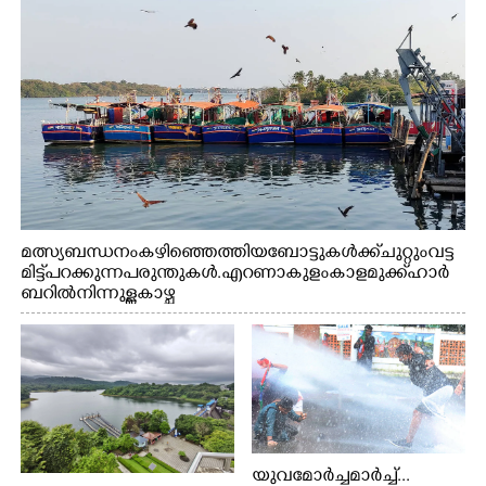
മത്സ്യബന്ധനം കഴിഞ്ഞെത്തിയ ബോട്ടുകൾക്ക് ചുറ്റും വട്ട
മിട്ട് പറക്കുന്ന പരുന്തുകൾ. എറണാകുളം കാളമുക്ക് ഹാർ
ബറിൽ നിന്നുള്ള കാഴ്ച
യുവമോർച്ചമാർച്ച്...