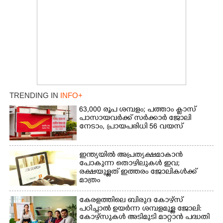
TRENDING IN
INFO+
63,000 രൂപ ശമ്പളം; പത്താം ക്ലാസ്
പാസായവർക്ക് സർക്കാർ ജോലി
നേടാം, പ്രായപരിധി 56 വയസ്
ഇന്ത്യയിൽ അപ്രത്യക്ഷമാകാൻ
പോകുന്ന തൊഴിലുകൾ ഇവ;
രക്ഷയുള്ളത് ഇത്തരം ജോലികൾക്ക്
മാത്രം
കേരളത്തിലെ ബിരുദ കോഴ്സ്
പഠിച്ചാൽ ഉയർന്ന ശമ്പളമുള്ള ജോലി:​
കോഴ്സുകൾ അടിമുടി മാറ്റാൻ പദ്ധതി