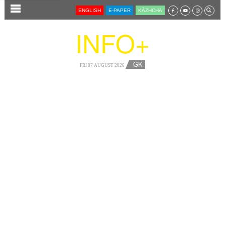
SECTIONS
ENGLISH
E-PAPER
KĀZHCHA
HOME
INFO+
LATEST
AUDIO
GK
FRI 07 AUGUST 2026
NOTIFIED NEWS
POLL
KERALA
LOCAL
NEWS 360
CASE DIARY