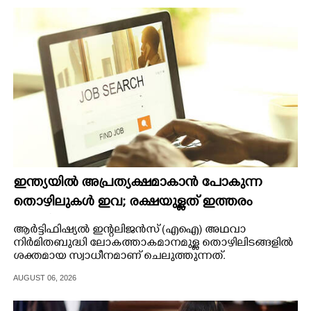
CINEMA
OPINION
PHOTOS
LIFESTYLE
SPIRITUAL
ഇന്ത്യയിൽ അപ്രത്യക്ഷമാകാൻ പോകുന്ന
തൊഴിലുകൾ ഇവ; രക്ഷയുള്ളത് ഇത്തരം
INFO+
ജോലികൾക്ക് മാത്രം
ആർട്ടിഫിഷ്യൽ ഇന്റലിജൻസ് (എഐ) അഥവാ
നിർമിതബുദ്ധി ലോകത്താകമാനമുള്ള തൊഴിലിടങ്ങളിൽ
ART
ശക്തമായ സ്വാധീനമാണ് ചെലുത്തുന്നത്.
AUGUST 06, 2026
ASTRO