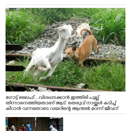
ഗോട്ട് ലൈഫ് ...വിശപ്പടക്കാൻ ഇത്തിരി പുല്ല്
തിന്നാനെത്തിയതാണ് ആട്. തെരുവ് നായ്ക്കൾ കടിച്ച്
കീറാൻ വന്നതോടെ വയറിന്റെ ആന്തൽ മറന്ന് ജീവന്
വേണ്ടിയായി ഓട്ടം. എറണാകുളം വാത്തുരുത്തിയിൽ
നിന്നുള്ള കാഴ്ച