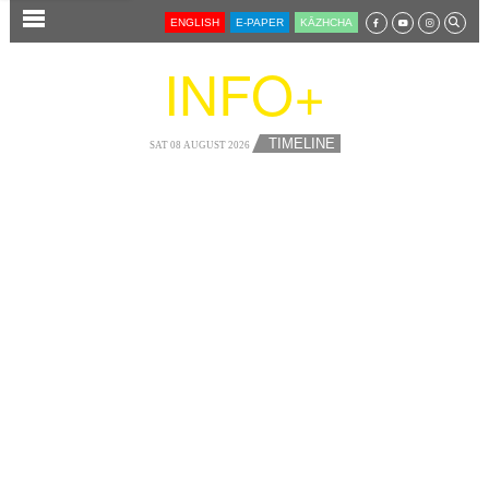
SECTIONS
ENGLISH
E-PAPER
KĀZHCHA
HOME
INFO+
LATEST
AUDIO
TIMELINE
SAT 08 AUGUST 2026
NOTIFIED NEWS
POLL
KERALA
LOCAL
NEWS 360
CASE DIARY