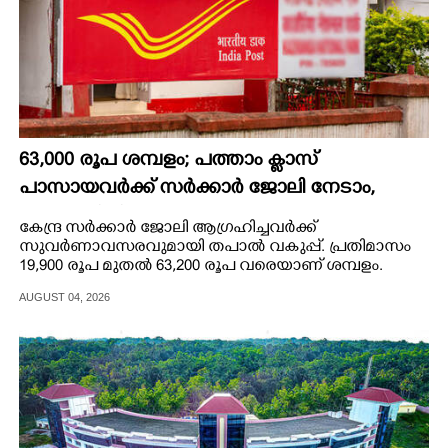
63,000 രൂപ ശമ്പളം; പത്താം ക്ലാസ്
പാസായവർക്ക് സർക്കാർ ജോലി നേടാം,
പ്രായപരിധി 56 വയസ്
കേന്ദ്ര സർക്കാർ ജോലി ആഗ്രഹിച്ചവർക്ക്
സുവർണാവസരവുമായി തപാൽ വകുപ്പ്. പ്രതിമാസം
19,900 രൂപ മുതൽ 63,200 രൂപ വരെയാണ് ശമ്പളം.
AUGUST 04, 2026