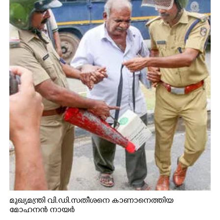
മുഖ്യമന്ത്രി വി.ഡി.സതീശനെ കാണാനെത്തിയ
മോഹനൻ നായർ