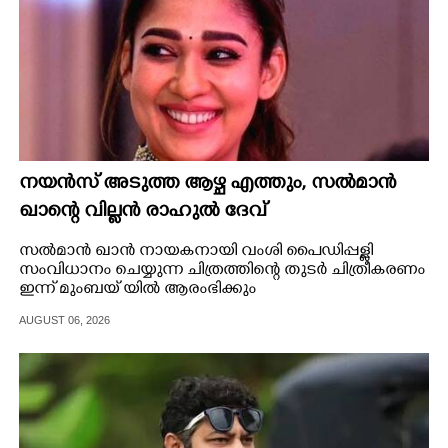
നയൻസ് അടുത്ത ആഴ്ച എത്തും, സൽമാൻ
ഖാന്റെ വില്ലൻ രാഹുൽ ദേവ്
സൽമാൻ ഖാൻ നായകനായി വംശി പൈഡിപ്പള്ളി
സംവിധാനം ചെയ്യുന്ന ചിത്രത്തിന്റെ തുടർ ചിത്രീകരണം
ഇന്ന് മുംബയ് യിൽ ആരംഭിക്കും
AUGUST 06, 2026