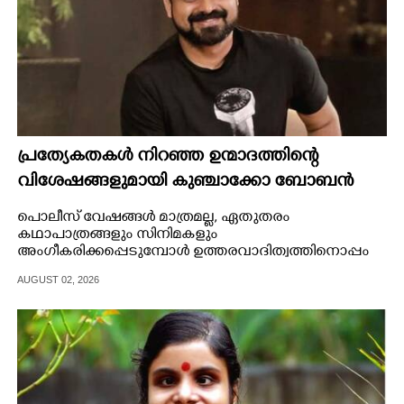
പ്രത്യേകതകൾ നിറഞ്ഞ ഉന്മാദത്തിന്റെ
വിശേഷങ്ങളുമായി കുഞ്ചാക്കോ ബോബൻ
പൊലീസ് വേഷങ്ങൾ മാത്രമല്ല, ഏതുതരം
കഥാപാത്രങ്ങളും സിനിമകളും
അംഗീകരിക്കപ്പെടുമ്പോൾ ഉത്തരവാദിത്വത്തിനൊപ്പം
അത് ഒരു ഊർജ്ജം കൂടി നൽകാറുണ്ട്.
AUGUST 02, 2026