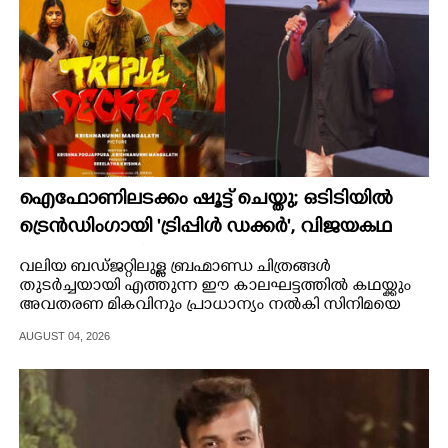
ഐഫോണിലടക്കം ഷൂട്ട് ചെയ്തു; ഒടിടിയിൽ
ട്രെൻഡിംഗായി 'ട്രിപ്പിൾ ഡക്കർ',​ വിജയകഥ
പറഞ്ഞ് സംവിധായകൻ
വലിയ ബഡ്ജറ്റിലുള്ള ബ്രഹ്മാണ്ഡ ചിത്രങ്ങൾ
തുടർച്ചയായി എത്തുന്ന ഈ കാലഘട്ടത്തിൽ കഥയ്ക്കും
അവതരണ മികവിനും പ്രാധാന്യം നൽകി സിനിമയെ
വിജയിപ്പിക്കുന്നവരാണ് നമ്മൾ മലയാളികൾ.
AUGUST 04, 2026