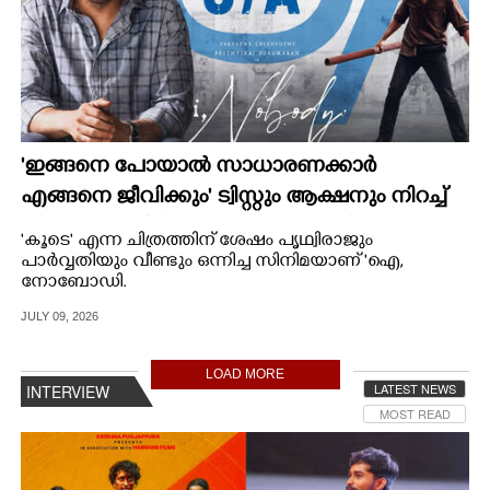
'ഇങ്ങനെ പോയാൽ സാധാരണക്കാർ
എങ്ങനെ ജീവിക്കും' ട്വിസ്റ്റും ആക്ഷനും നിറച്ച്
നിസാം ബഷീറിന്റെ 'ഐ നോബഡി'
'കൂടെ' എന്ന ചിത്രത്തിന് ശേഷം പൃഥ്വിരാജും
പാർവ്വതിയും വീണ്ടും ഒന്നിച്ച സിനിമയാണ് 'ഐ,
നോബോഡി.
JULY 09, 2026
LOAD MORE
LATEST NEWS
INTERVIEW
MOST READ