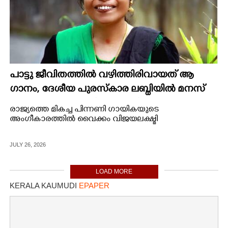
പാട്ടു ജീവിതത്തിൽ വഴിത്തിരിവായത് ആ
ഗാനം, ദേശീയ പുരസ്കാര ലബ്ധിയിൽ മനസ്
തുറന്ന് വൈക്കം വിജയലക്ഷ്മി
രാജ്യത്തെ മികച്ച പിന്നണി ഗായികയുടെ
അംഗീകാരത്തിൽ വൈക്കം വിജയലക്ഷ്മി
JULY 26, 2026
LOAD MORE
KERALA KAUMUDI
EPAPER