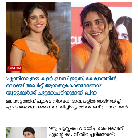
CINEMA
OPINION
PHOTOS
LIFESTYLE
CINEMA
SPIRITUAL
'എന്തിനാ ഈ കളർ ഡ്രസ് ഇട്ടത്, കേരളത്തിൽ
ഓറഞ്ച് അല‌ർട്ട് ആയതുകൊണ്ടാണോ?'
യൂട്യൂബർക്ക് ചുട്ടമറുപടിയുമായി പ്രിയ
INFO+
മലയാളത്തിന് പുറമേ നിരവധി ഭാഷകളിൽ അഭിനയിച്ച്
ഏറെ ആരാധകരെ സമ്പാദിച്ചിട്ടുള്ള താരമാണ് പ്രിയ വാര്യർ.
ART
'ആ പുസ്തകം വായിച്ച ശേഷമാണ്
ASTRO
എന്റെ കഴിവ് തിരിച്ചറിഞ്ഞത്':