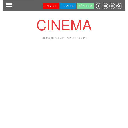
SECTIONS
ENGLISH
E-PAPER
KĀZHCHA
HOME
CINEMA
LATEST
AUDIO
FRIDAY, 07 AUGUST 2026 4.42 AM IST
NOTIFIED NEWS
POLL
KERALA
LOCAL
NEWS 360
CASE DIARY