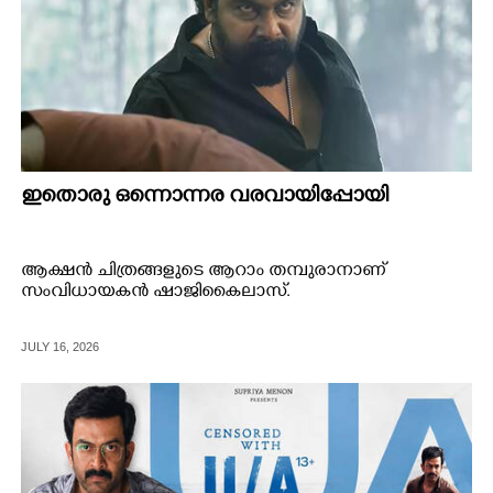
ഇതൊരു ഒന്നൊന്നര വരവായിപ്പോയി
ആക്ഷൻ ചിത്രങ്ങളുടെ ആറാം തമ്പുരാനാണ്
സംവിധായകൻ ഷാജികൈലാസ്.
JULY 16, 2026