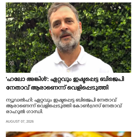
CINEMA
OPINION
PHOTOS
LIFESTYLE
SPIRITUAL
'ഹലോ അങ്കിൾ': ഏറ്റവും ഇഷ്ടപ്പെട്ട ബിജെപി
നേതാവ് ആരാണെന്ന് വെളിപ്പെടുത്തി
INFO+
രാഹുൽ ഗാന്ധി
ന്യൂഡൽഹി: ഏറ്റവും ഇഷ്ടപ്പെട്ട ബിജെപി നേതാവ്
ആരാണെന്ന് വെളിപ്പെടുത്തി കോൺഗ്രസ് നേതാവ്
രാഹുൽ ഗാന്ധി.
ART
AUGUST 07, 2026
ASTRO