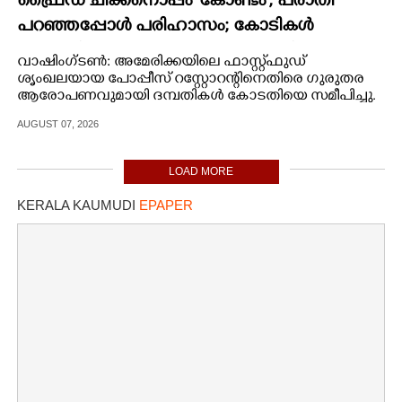
ഫ്രൈഡ് ചിക്കനൊപ്പം 'കോണ്ടം',​ പരാതി
പറഞ്ഞപ്പോൾ പരിഹാസം; കോടികൾ
നഷ്ടപരിഹാരം ആവശ്യപ്പെട്ട് ദമ്പതികൾ
വാഷിംഗ്ടൺ: അമേരിക്കയിലെ ഫാസ്റ്റ്ഫുഡ്
ശൃംഖലയായ പോപ്പീസ് റസ്റ്റോറന്റിനെതിരെ ഗുരുതര
ആരോപണവുമായി ദമ്പതികൾ കോടതിയെ സമീപിച്ചു.
AUGUST 07, 2026
LOAD MORE
KERALA KAUMUDI
EPAPER