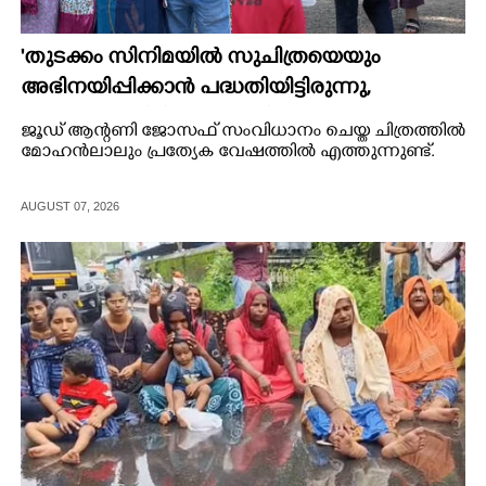
'തുടക്കം സിനിമയിൽ സുചിത്രയെയും
അഭിനയിപ്പിക്കാൻ പദ്ധതിയിട്ടിരുന്നു,​
അവസാന നിമിഷം നടന്നില്ല'; കാരണം
ജൂഡ് ആന്റണി ജോസഫ് സംവിധാനം ചെയ്ത ചിത്രത്തിൽ
തുറന്നുപറഞ്ഞ് ജൂഡ് ആന്റണി
മോഹൻലാലും പ്രത്യേക വേഷത്തിൽ എത്തുന്നുണ്ട്.
AUGUST 07, 2026