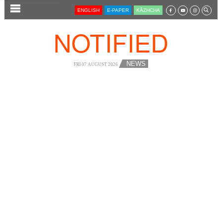
SECTIONS
ENGLISH
E-PAPER
KĀZHCHA
HOME
NOTIFIED
LATEST
AUDIO
NEWS
FRI 07 AUGUST 2026
NOTIFIED NEWS
POLL
KERALA
LOCAL
NEWS 360
CASE DIARY