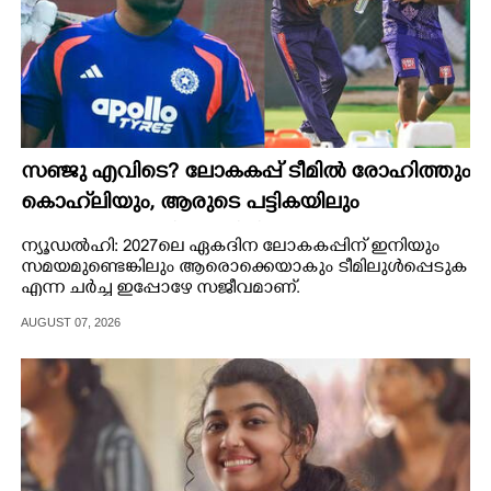
സഞ്ജു എവിടെ? ലോകകപ്പ് ടീമിൽ രോഹിത്തും
കൊഹ്‌ലിയും, ആരുടെ പട്ടികയിലും
ഉൾപ്പെടാതെ വിജയശില്പി
ന്യൂഡൽഹി: 2027ലെ ഏകദിന ലോകകപ്പിന് ഇനിയും
സമയമുണ്ടെങ്കിലും ആരൊക്കെയാകും ടീമിലുൾപ്പെടുക
എന്ന ചർച്ച ഇപ്പോഴേ സജീവമാണ്.
AUGUST 07, 2026