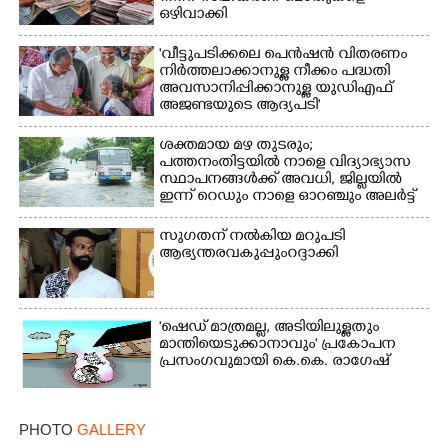
ഒഴിവാക്കി
'വീട്ടുപടിക്കലെ പെൻഷൻ വിതരണം
നിർത്തലാക്കാനുള്ള നീക്കം പദ്ധതി
അവസാനിപ്പിക്കാനുള്ള യുഡിഎഫ്
അജണ്ടയുടെ ആദ്യപടി'
ശക്തമായ മഴ തുടരും;
പത്തനംതിട്ടയിൽ നാളെ വിദ്യാഭ്യാസ
സ്ഥാപനങ്ങൾക്ക് അവധി,​ ജില്ലയിൽ
ഇന്ന് റെ‌ഡും നാളെ ഓറഞ്ചും അലർട്ട്
സുഗതന് നൽകിയ മറുപടി
ആഭ്യന്തരവകുപ്പും റദ്ദാക്കി
'ഷെഡ് മാത്രമല്ല, അടിയിലുള്ളതും
മാന്തിയെടുക്കാനാവും' പ്രകോപന
പ്രസംഗവുമായി കെ.കെ. രാഗേഷ്
PHOTO
GALLERY