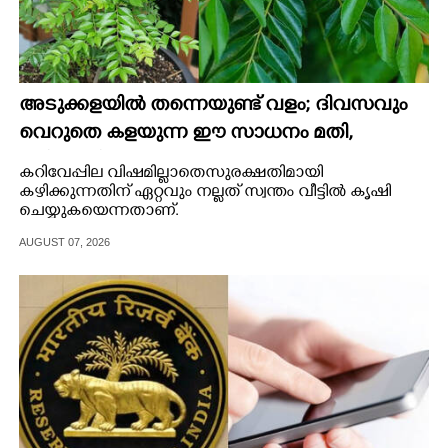
അടുക്കളയിൽ തന്നെയുണ്ട് വളം; ദിവസവും
വെറുതെ കളയുന്ന ഈ സാധനം മതി,
കറിവേപ്പില തഴച്ചുവളരും
കറിവേപ്പില വിഷമില്ലാതെ സുരക്ഷതിമായി
കഴിക്കുന്നതിന് ഏറ്റവും നല്ലത് സ്വന്തം വീട്ടിൽ കൃഷി
ചെയ്യുകയെന്നതാണ്.
AUGUST 07, 2026