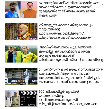
'ജന്മനാട്ടിലേക്ക് എനിക്ക് മടങ്ങിവരണം,
സഹായിക്കണം'; ഉത്തരാഖണ്ഡ്
മുഖ്യമന്ത്രിയോട് അപേക്ഷയുമായി
ഋഷഭ് പന്ത്
'നിങ്ങളുടെ ഓരോ തീരുമാനവും
രാജ്യത്തിന്റെ
പുരോഗതിക്കായിരിക്കണം',​
വിദ്യാർത്ഥികളോട് പ്രധാനമന്ത്രി
‘അവിഹിതബന്ധം പുലർത്താൻ
കഴിയില്ല,​ ക്യാപ്റ്റൻമാർ മാതൃക
സൃഷ്ടിക്കേണ്ടവരാണ്'
വിമർശനവുമായി ക്രിക്കറ്റ് താരത്തിന്റെ
ഭാര്യ
54 റൺസിന് ഓൾഔട്ട്; ഓസ്‌ട്രേലിയൻ
പര്യടനത്തിന് മുന്നേ സന്നാഹ
മത്സരത്തിൽ ബംഗ്ലാദേശിന് തിരിച്ചടി,
രണ്ടക്കം കടന്നത് ഒരേയൊരു താരം
900 കിലോമീറ്റർ ഒറ്റയ്‌ക്ക്
യാത്രചെ‌യ്‌തു,​
അഭിനയമോഹവുമായി
വീടുവിട്ടിറങ്ങിയ പതിനാറുകാരനെ
കണ്ടെത്തിയത് ഫിലിം സിറ്റിയിൽ