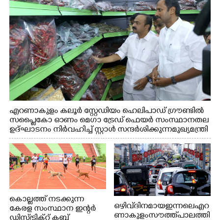
എറണാകുളം കലൂർ സ്റ്റേഡിയം ഹെലിപാഡ് ഗ്രൗണ്ടിൽ
സപ്ളൈകോ ഓണം മെഗാ ട്രേഡ് ഫെയർ സംസ്ഥാനതല
ഉദ്ഘാടനം നിർവഹിച്ച് സ്റ്റാൾ സന്ദർശിക്കുന്ന മുഖ്യമന്ത്രി
വി.ഡി. സതീശൻ. മന്ത്രി അനൂപ് ജേക്കബ് സമീപം
കൊല്ലത്ത് നടക്കുന്ന
ഒഴിവ് ദിനമായ ഇന്നലെ എറ
കേരള സംസ്ഥാന ഇന്റർ
ണാകുളം സൗത്ത് പാലത്തി
ഡിസ്ട്രിക്റ്റ് ക്ലബ്