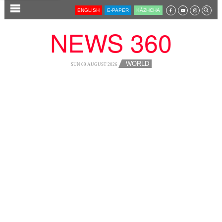
SECTIONS
ENGLISH
E-PAPER
KĀZHCHA
HOME
NEWS 360
LATEST
AUDIO
WORLD
SUN 09 AUGUST 2026
NOTIFIED NEWS
POLL
KERALA
LOCAL
NEWS 360
CASE DIARY