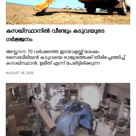
കസഖ്‌സ്ഥാനിൽ വീണ്ടും കടുവയുടെ
ഗർജ്ജനം
അസ്താന: 70 വർഷത്തെ ഇടവേളയ്ക്ക് ശേഷം
സൈബീരിയൻ കടുവയെ രാജ്യത്തേക്ക് തിരിച്ചെത്തിച്ച്
കസഖ്‌സ്ഥാൻ. ഉമീത് എന്ന് പേരിട്ടിരിക്കുന്ന
പെൺകടുവയെ കഴിഞ്ഞ 31നാണ് ഐൽ ബാൽഖാഷ്
AUGUST 08, 2026
നാച്ചുറൽ റിസേർവിലേക്ക് സ്വതന്ത്രമാക്കിയത്.