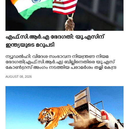
എഫ്.സി.ആർ.എ ഭേദഗതി: യു.എസിന്
ഇന്ത്യയുടെ മറുപടി
ന്യൂഡൽഹി: വിദേശ സംഭാവന നിയന്ത്രണ നിയമ
ഭേദഗതി(എഫ്.സി.ആർ.എ) ബില്ലിനെതിരെ യു.എസ്
കോൺഗ്രസ് അംഗം നടത്തിയ പരാമർശം തള്ളി കേന്ദ്ര
സർക്കാർ.
AUGUST 08, 2026