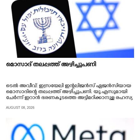
മൊസാദ് തലപ്പത്ത് അഴിച്ചുപണി
ടെൽ അവീവ്: ഇസ്രയേലി ഇന്റലിജൻസ് ഏജൻസിയായ
മൊസാദിന്റെ തലപ്പത്ത് അഴിച്ചുപണി. യു.എസുമായി
ചേർന്ന് ഇറാൻ ഭരണകൂടത്തെ അട്ടിമറിക്കാനുള്ള രഹസ്യ
പദ്ധതി പാളിയതിന്റെ പേരിൽ രണ്ട് ഉന്നത
AUGUST 08, 2026
ഓഫീസർമാരെ മൊസാദ് മേധാവി റോമൻ ഗോഫ്‌മാൻ
പദവിയിൽ നിന്ന് നീക്കി.