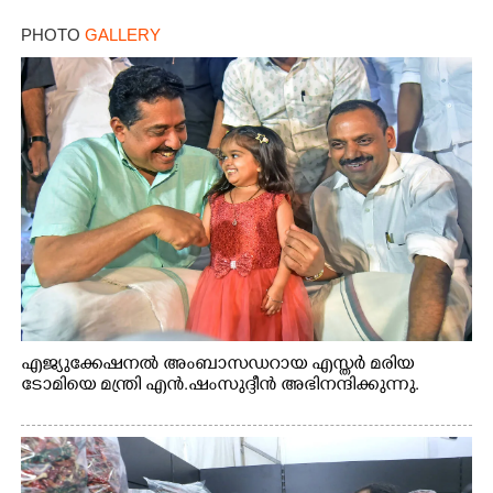
PHOTO
GALLERY
എജ്യുക്കേഷനൽ അംബാസഡറായ എസ്തർ മരിയ
ടോമിയെ മന്ത്രി എൻ.ഷംസുദ്ദീൻ അഭിനന്ദിക്കുന്നു.