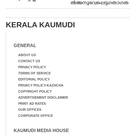
ൽ അനുഭവപ്പെട്ട ഗതാഗത
അത്‌ലറ്റിക്
ക്കുരുക്ക്
ചാമ്പ്യൻഷിപ്പിൽ അണ്ടർ
20 ആൺകുട്ടികളുടെ 200
മീറ്റർ ഓട്ടം ഫൈനൽ
KERALA KAUMUDI
മത്സരത്തിനിടെ സിന്തറ്റിക്
ട്രാക്കിന് കുറുകെ ഓടുന്ന
നായകൾ.
GENERAL
ABOUT US
CONTACT US
PRIVACY POLICY
TERMS OF SERVICE
EDITORIAL POLICY
PRIVACY POLICY-KAZHCHA
COPYRIGHT POLICY
ADVERTISEMENT DISCLAIMER
PRINT AD RATES
OUR OFFICES
CORPORATE OFFICE
KAUMUDI MEDIA HOUSE