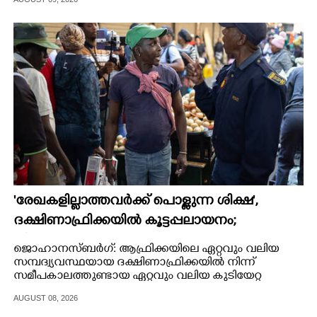
CARTOONS
LITERATURE
ZOOM
CONTACT US
'രേഖകളില്ലാത്തവർക്ക് പൊള്ളുന്ന ശിക്ഷ',
ദക്ഷിണാഫ്രിക്കയിൽ കൂട്ടപ്പലായനം;
ജീവനുംകൊണ്ട് നാടുകടന്നത് ഒരു
ജൊഹാനസ്ബർഗ്: ആഫ്രിക്കയിലെ ഏറ്റവും വലിയ
ലക്ഷത്തിലധികം പേർ
സമ്പദ്വ്യവസ്ഥയായ ദക്ഷിണാഫ്രിക്കയിൽ നിന്ന്
സമീപകാലത്തുണ്ടായ ഏറ്റവും വലിയ കുടിയേറ്റ
പലായനമാണിത്.
AUGUST 08, 2026