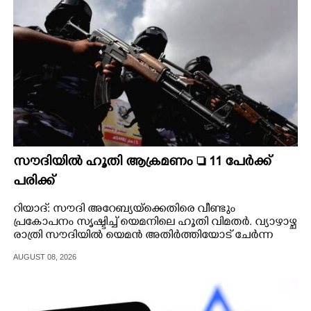
സൗദിയിൽ ഹൂതി ആക്രമണം  11 പേർക്ക്
പരിക്ക്
റിയാദ്: സൗദി അറേബ്യയ്ക്കെതിരെ വീണ്ടും
പ്രകോപനം സൃഷ്ടിച്ച് യെമനിലെ ഹൂതി വിമതർ. വ്യാഴാഴ്ച
രാത്രി സൗദിയിൽ യെമൻ അതിർത്തിയോട് ചേർന്ന
നജ്റാൻ പ്രവിശ്യയിലെ ജനവാസ മേഖലയിൽ ഹൂതികൾ
AUGUST 08, 2026
നടത്തിയ ഷെല്ലാക്രമണത്തിൽ 11 പേർക്ക് പരിക്കേറ്റു.