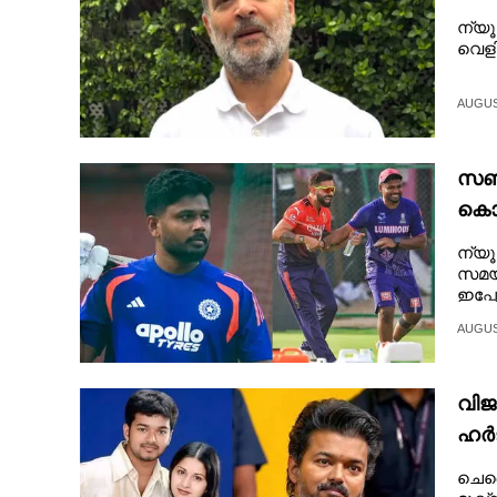
ന്യൂ
വെളി
AUGUST
സഞ്
കൊഹ
വിജ
ന്യ
സമയമ
ഇപ്പ
AUGUST
വിജ
ഹർജ
ചെന്