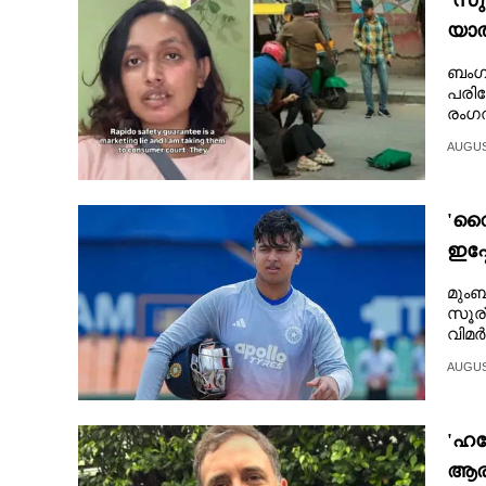
'സുര
യാത
CARTOONS
പരാ
ബംഗള
പരിക
LITERATURE
രംഗത
AUGUST
ZOOM
'വൈ
CONTACT US
ഇപ്
മുൻ 
മുംബ
സൂര്
വിമർ
AUGUST
'ഹല
ആരാ