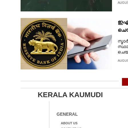
AUGUST
ഇഎം
ചെയ
സ്മാ
സ്ഥ
ചെയ
AUGUST
KERALA KAUMUDI
GENERAL
ABOUT US