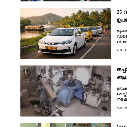
CINEMA
25 
ഉപജ
OPINION
പങ്ക
മുംബ
ഡ്ര
PHOTOS
വിശദീ
AUGUST
LIFESTYLE
ജപ്പ
SPIRITUAL
ആശു
പുറത
INFO+
ടോക
ശസ്ത
നടക്
ART
AUGUST
ASTRO