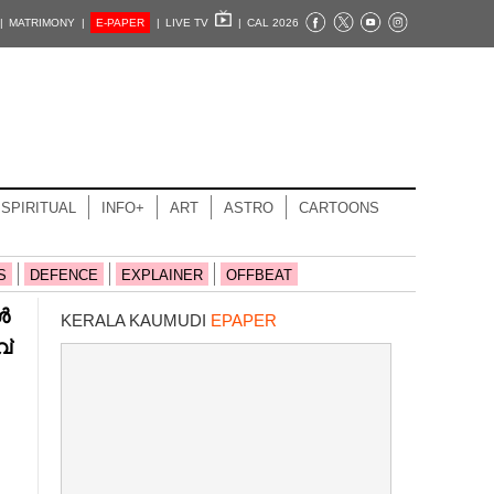
|
MATRIMONY |
E-PAPER
|
LIVE TV
|
CAL 2026
SPIRITUAL
INFO+
ART
ASTRO
CARTOONS
S
DEFENCE
EXPLAINER
OFFBEAT
ൾ
KERALA KAUMUDI
EPAPER
വ്