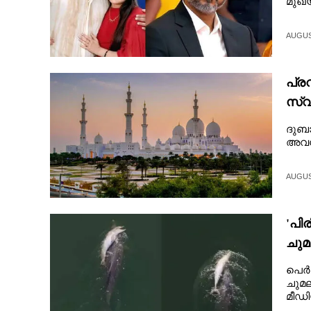
മുഖ്
AUGUST
പ്ര
സ്വ
അവ
ദുബാ
അവധി
AUGUST
'പി
ചുമ
നിമ
പെർത
ചുമല
മീഡി