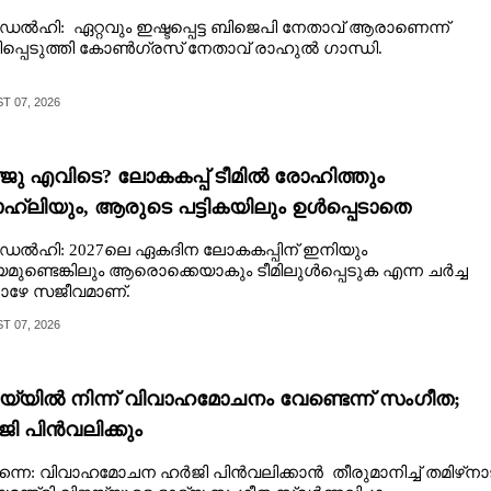
ഡൽഹി: ഏറ്റവും ഇഷ്ടപ്പെട്ട ബിജെപി നേതാവ് ആരാണെന്ന്
പ്പെടുത്തി കോൺഗ്രസ് നേതാവ് രാഹുൽ ഗാന്ധി.
 07, 2026
ജു എവിടെ? ലോകകപ്പ് ടീമിൽ രോഹിത്തും
്‌ലിയും, ആരുടെ പട്ടികയിലും ഉൾപ്പെടാതെ
യശില്പി
ൂഡൽഹി: 2027ലെ ഏകദിന ലോകകപ്പിന് ഇനിയും
ുണ്ടെങ്കിലും ആരൊക്കെയാകും ടീമിലുൾപ്പെടുക എന്ന ചർച്ച
ോഴേ സജീവമാണ്.
 07, 2026
യ്‌യിൽ നിന്ന് വിവാഹമോചനം വേണ്ടെന്ന് സംഗീത;
ി പിൻവലിക്കും
നൈ: വിവാഹമോചന ഹർജി പിൻവലിക്കാൻ തീരുമാനിച്ച് തമിഴ്‌നാട