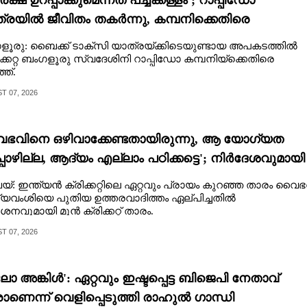
ക്ഷ ഉറപ്പാക്കുമെന്നത് പച്ചക്കള്ളം'; റാപ്പിഡോ
്രയിൽ ജീവിതം തകർന്നു, കമ്പനിക്കെതിരെ
തിയുമായി യുവതി
ൂരു: ബൈക്ക് ടാക്‌സി യാത്രയ്‌ക്കിടെയുണ്ടായ അപകടത്തിൽ
്കേറ്റ ബംഗളൂരു സ്വദേശിനി റാപ്പിഡോ കമ്പനിയ്‌ക്കെതിരെ
്ത്.
 07, 2026
ഭവിനെ ഒഴിവാക്കേണ്ടതായിരുന്നു,​ ആ യോഗ്യത
പോഴില്ല, ആദ്യം എല്ലാം പഠിക്കട്ടെ'; നിർദേശവുമായി
ക്രിക്കറ്റ് താരം
യ്: ഇന്ത്യൻ ക്രിക്കറ്റിലെ ഏറ്റവും പ്രായം കുറഞ്ഞ താരം വൈഭ
യവംശിയെ പുതിയ ഉത്തരവാദിത്തം ഏല്പിച്ചതിൽ
ശനവുമായി മുൻ ക്രിക്കറ്റ് താരം.
 07, 2026
ോ അങ്കിൾ': ഏറ്റവും ഇഷ്ടപ്പെട്ട ബിജെപി നേതാവ്
ണെന്ന് വെളിപ്പെടുത്തി രാഹുൽ ഗാന്ധി