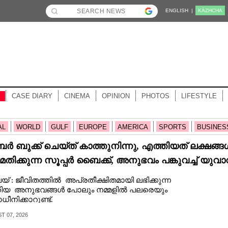
ENGLISH |
KĀZHCHA
CASE DIARY
CINEMA
OPINION
PHOTOS
LIFESTYLE
AL
WORLD
GULF
EUROPE
AMERICA
SPORTS
BUSINES
 ബുക്ക് ചെയ്‌ത് കാത്തുനിന്നു,​ എത്തിയത് ലക്ഷങ്ങ
മതിക്കുന്ന സൂപ്പർ ബൈക്ക്,​ അനുഭവം പങ്കുവച്ച് യുവാ
യ് : ജീവിതത്തിൽ അപ്രതീക്ഷിതമായി ലഭിക്കുന്ന
ിയ അനുഭവങ്ങൾ പോലും നമ്മളിൽ പലരെയും
ധീനിക്കാറുണ്ട്.
 07, 2026