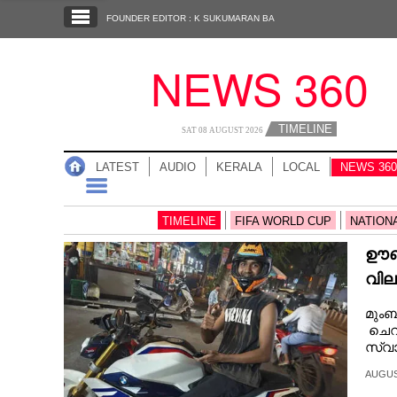
SECTIONS
FOUNDER EDITOR : K SUKUMARAN BA
HOME
NEWS 360
LATEST
AUDIO
TIMELINE
SAT 08 AUGUST 2026
NOTIFIED NEWS
LATEST
AUDIO
KERALA
LOCAL
NEWS 360
POLL
KERALA
TIMELINE
FIFA WORLD CUP
NATION
ഊബർ
LOCAL
വില
NEWS 360
മുംബ
ചെറ
സ്വാ
CASE DIARY
AUGUST