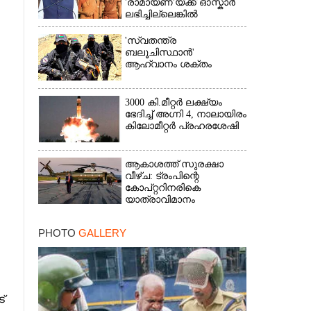
'രാമായണ'യ്ക്ക് ഓസ്കാ‌ർ
ലഭിച്ചില്ലെങ്കിൽ
നിരാശനാകുമെന്ന്
ദേവേന്ദ്ര ഫഡ്നാവിസ്
'സ്വതന്ത്ര
ബലൂചിസ്ഥാൻ'
ആഹ്വാനം ശക്തം
3000 കി.മീറ്റർ ലക്ഷ്യം
ഭേദിച്ച് അഗ്നി 4, നാലായിരം
കിലോമീറ്റർ പ്രഹരശേഷി
ആകാശത്ത് സുരക്ഷാ
വീഴ്‌ച: ട്രംപിന്റെ
കോ‌പ്‌റ്ററിനരികെ
യാത്രാവിമാനം
PHOTO
GALLERY
്