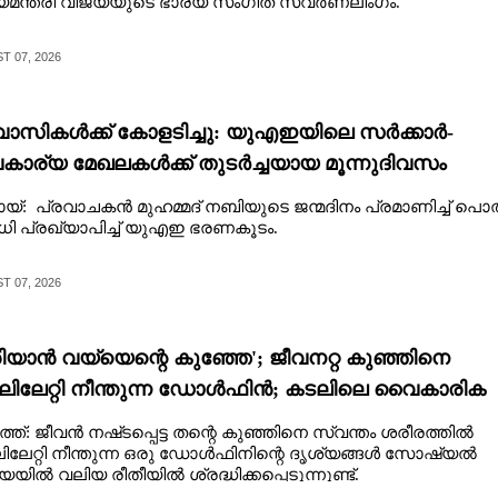
യമന്ത്രി വിജയ്‌യുടെ ഭാര്യ സംഗീത സ്വർണലിംഗം.
 07, 2026
വാസികൾക്ക് കോളടിച്ചു: യുഎഇയിലെ സർക്കാർ-
കാര്യ മേഖലകൾക്ക് തുടർച്ചയായ മൂന്നുദിവസം
ധി
യ്: പ്രവാചകൻ മുഹമ്മദ് നബിയുടെ ജന്മദിനം പ്രമാണിച്ച് പൊ
 പ്രഖ്യാപിച്ച് യുഎഇ ഭരണകൂടം.
 07, 2026
രിയാൻ വയ്യെന്റെ കുഞ്ഞേ'; ജീവനറ്റ കുഞ്ഞിനെ
ലിലേറ്റി നീന്തുന്ന ഡോൾഫിൻ; കടലിലെ വൈകാരിക
ിഷങ്ങൾ
്ത്: ജീവൻ നഷ്‌ടപ്പെട്ട തന്റെ കുഞ്ഞിനെ സ്വന്തം ശരീരത്തിൽ
ിലേറ്റി നീന്തുന്ന ഒരു ഡോൾഫിനിന്റെ ദൃശ്യങ്ങൾ സോഷ്യൽ
യയിൽ വലിയ രീതീയിൽ ശ്രദ്ധിക്കപ്പെടുന്നുണ്ട്.