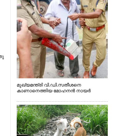
തു
മുഖ്യമന്ത്രി വി.ഡി.സതീശനെ
കാണാനെത്തിയ മോഹനൻ നായർ