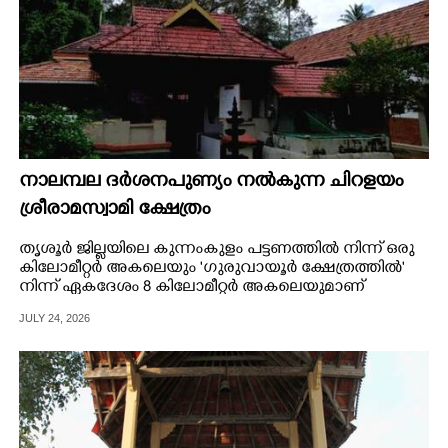
നാലമ്പല ദർശനപുണ്യം നൽകുന്ന ചിറളയം
ശ്രീരാമസ്വാമി ക്ഷേത്രം
തൃശൂർ ജില്ലയിലെ കുന്നംകുളം പട്ടണത്തിൽ നിന്ന് ഒരു
കിലോമീറ്റർ അകലെയും "ഗുരുവായൂർ ക്ഷേത്രത്തിൽ"
നിന്ന് ഏകദേശം 8 കിലോമീറ്റർ അകലെയുമാണ്
ചിറളയം ശ്രീരാമസ്വാമി ക്ഷേത്രം
JULY 24, 2026