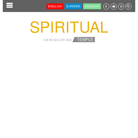
SECTIONS
ENGLISH
E-PAPER
KĀZHCHA
HOME
SPIRITUAL
LATEST
AUDIO
TEMPLE
SAT 08 AUGUST 2026
NOTIFIED NEWS
POLL
KERALA
LOCAL
NEWS 360
CASE DIARY