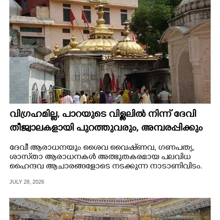
വിഗ്രഹമില്ല,​ പാറയുടെ വിള്ളലിൽ നിന്ന് ദേവി
തീജ്വാലകളായി പുറത്തുവരും,​ അമ്പരപ്പിക്കും
ഈ ക്ഷേത്രം
ദേവീ ആരാധനയും ശൈവ വൈഷ്‌ണവ,​ ഗണപത്യ,​
ശാസ്‌താ ആരാധനകൾ അത്ഭുതകരമായ പലവിധ
ഹൈന്ദവ ആചാരങ്ങളോടെ നടക്കുന്ന നാടാണിവിടം.
JULY 28, 2026