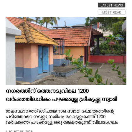
LATEST NEWS
CINEMA
MOST READ
OPINION
PHOTOS
LIFESTYLE
SPIRITUAL
INFO+
നഗരത്തിന് ഒത്തനടുവിലെ 1200
വർഷത്തിലധികം പഴക്കമുള്ള ശ്രീകൃഷ്ണ സ്വാമി
ക്ഷേത്രം
ART
തലസ്ഥാനത്ത് ശ്രീപത്മനാഭ സ്വാമി ക്ഷേത്രത്തിന്റെ
പടിഞ്ഞാറെ നടയ്ക്കു സമീപം കോട്ടയ്ക്കകത്ത് 1200
വർഷത്തെ പഴക്കമുള്ള ഒരു ക്ഷേത്രമുണ്ട്. വില്വമംഗലം
ASTRO
ശ്രീകൃഷ്ണ സ്വാമി ക്ഷേത്രം.
AUGUST 08, 2026