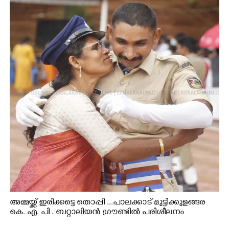
അമ്മയ്ക്ക് ഇരിക്കട്ടെ തൊപ്പി ...പാലക്കാട് മുട്ടിക്കുളങ്ങര
കെ. എ. പി . ബറ്റാലിയൻ ഗ്രൗണ്ടിൽ പരിശീലനം