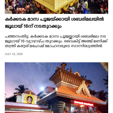
കർക്കടക മാസ പൂജയ്‌ക്കായി ശബരിമലയിൽ
ജൂലായ് 16ന് നടതുറക്കും
പത്തനംതിട്ട: കർക്കടക മാസ പൂജയ്ക്കായി ശബരിമല നട
ജൂലായ് 16 വ്യാഴാഴ്‌ച തുറക്കും. വൈകിട്ട് അഞ്ച് മണിക്ക്
തന്ത്രി കണ്ഠര് മഹേഷ് മോഹനരുടെ സാന്നിദ്ധ്യത്തിൽ
മേൽശാന്തി പ്രസാദ് ഇ ഡി നടതുറന്ന് ദീപം
JULY 15, 2026
തെളിയിക്കും.