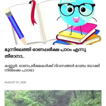
മുന്നിലെത്തി ഓണപ്പരീക്ഷ പാഠം എന്നു
തീരാനാ..
കണ്ണൂർ: ഓണപരീക്ഷകൾക്ക് ദിവസങ്ങൾ മാത്രം ബാക്കി
നിൽക്കെ പാഠഭാ
AUGUST 07, 2026