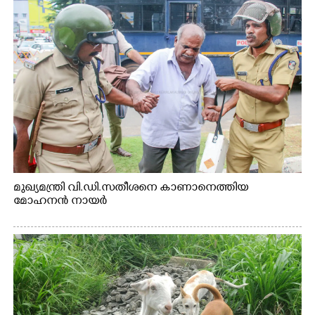
മുഖ്യമന്ത്രി വി.ഡി.സതീശനെ കാണാനെത്തിയ
മോഹനൻ നായർ