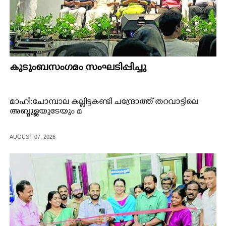
കുടുംബസംഗമം സംഘടിപ്പിച്ചു
മാഹി:ചോമ്പാല കല്ലിട്ടകണ്ടി ചന്ദ്രോത്ത് തറവാട്ടിലെ
അബ്ദുള്ളയുടേയും മ
AUGUST 07, 2026