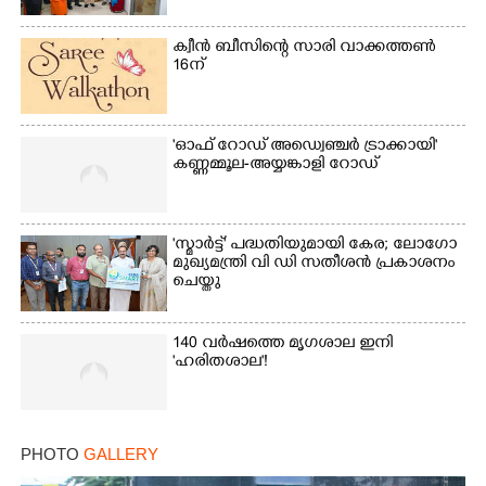
ക്വീൻ ബീസിന്റെ സാരി വാക്കത്തൺ
16ന്
'ഓഫ് റോഡ് അഡ്വെഞ്ചർ ട്രാക്കായി'
കണ്ണമ്മൂല-അയ്യങ്കാളി റോഡ്
'സ്മാർട്ട്' പദ്ധതിയുമായി കേര; ലോഗോ
മുഖ്യമന്ത്രി വി ഡി സതീശൻ പ്രകാശനം
ചെയ്തു
140 വർഷത്തെ മൃഗശാല ഇനി
'ഹരിതശാല'!
PHOTO
GALLERY