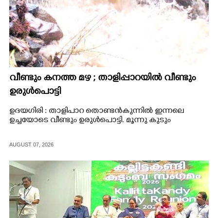
വീണ്ടും കനത്ത മഴ ; താളിപ്പാറയിൽ വീണ്ടും
ഉരുൾപൊട്ടി
ഉദയഗിരി : താളിപാറ തൊണ്ടൻകുന്നിൽ ഇന്നലെ
ഉച്ചയോടെ വീണ്ടും ഉരുൾപൊട്ടി. മൂന്നു കുടും
AUGUST 07, 2026