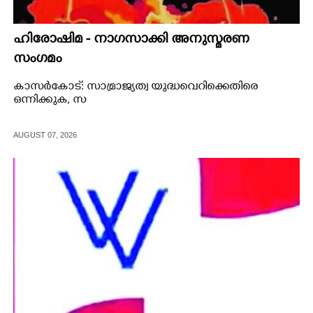
ഹിരോഷിമ - നാഗസാക്കി അനുസ്മരണ
സംഗമം
കാസർകോട്: സാമ്രാജ്യത്വ യുദ്ധവെറിക്കെതിരെ
ഒന്നിക്കുക, സ
AUGUST 07, 2026