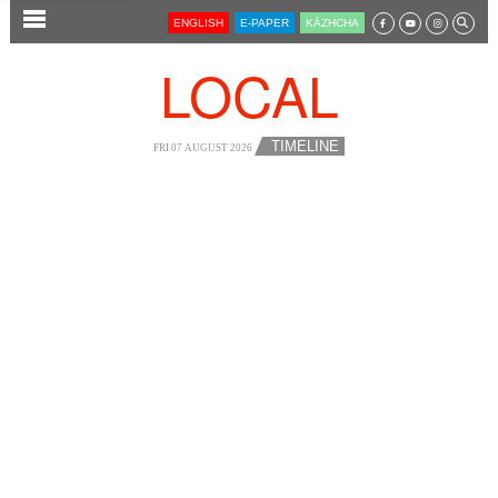
SECTIONS
ENGLISH
E-PAPER
KĀZHCHA
HOME
LOCAL
LATEST
AUDIO
TIMELINE
FRI 07 AUGUST 2026
NOTIFIED NEWS
POLL
KERALA
LOCAL
NEWS 360
CASE DIARY