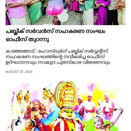
പബ്ലിക് സർവൻസ് സഹകരണ സംഘം
ഓഫീസ് തുറന്നു
കാഞ്ഞങ്ങാട് : ഹോസ്ദുർഗ് പബ്ലിക് സർവ്വന്റ്സ്
സഹകരണ സംഘത്തിന്റെ നവീകരിച്ച ഓഫീസ്
ഉദ്ഘാടനവും നവമുദ്ര പുരസ്കാര വിതരണവും
കാഞ്ഞങ്ങാട് നഗരസഭചെയർമാൻ വി
AUGUST 07, 2026