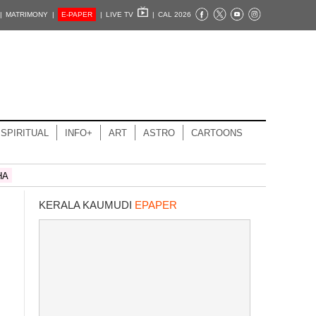
|
MATRIMONY |
E-PAPER
|
LIVE TV
|
CAL 2026
SPIRITUAL
INFO+
ART
ASTRO
CARTOONS
HA
KERALA KAUMUDI
EPAPER