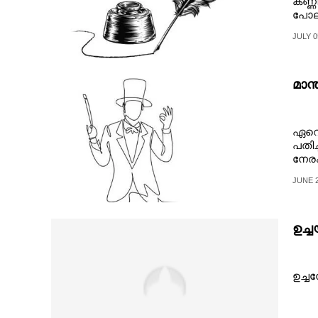
കണ്ണ
പോലു
JULY 0
മാന
ഏറെ
പതി
നേര
നിന
JUNE 2
ഉച്
ഉച്ച