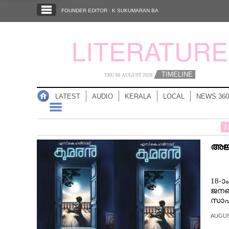
SECTIONS
FOUNDER EDITOR : K SUKUMARAN BA
HOME
LITERATURE
LATEST
AUDIO
TIMELINE
THU 06 AUGUST 2026
NOTIFIED NEWS
LATEST
AUDIO
KERALA
LOCAL
NEWS 360
POLL
KERALA
T
അജ
LOCAL
NEWS 360
18-ാ
ജനങ്
സാഹി
CASE DIARY
AUGUST