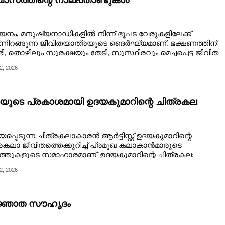
വാസത്തിന്റെ നാല്‌പതാണ്ടുകൾ
നം, മനുഷ്യനാഡികളിൽ നിന്ന് ഭൂപട വേരുകളിലേക്ക്
ന്നിറങ്ങുന്ന ജീവിതയാത്രയുടെ ദൈർഘ്യമാണ്. ഭക്ഷണത്തിന്
ടി, തൊഴിലും സുരക്ഷയും തേടി, സുസ്ഥിരവും മെച്ചപ്പെട്ട ജീവിത
ാരവുമാഗ്രഹിച്ച് മനുഷ്യൻ അതിർത്തികൾ മറികടക്കുമ്പോൾ,
2, 2026
െ പ്രവാസി ജനിക്കുന്നു, ‌ഈ പ്രവാസിജീവിതത്തിന്റെ
:സത്തയിൽ അലിഞ്ഞുചേർന്ന സാംസ്‌കാരിക, രാഷ്ട്രീയ,
ത്യ ചോദനകളെ തൊട്ടുണർത്തിയ, അവയ്ക്ക് വാക്കുകളുടെ
മച്ചെപ്പാവുന്ന രചനയാണ് സാം പൈനുംമൂട് എഴുതിയ
മയുടെ പ്രകാശമായി ഉദയകുമാറിന്റെ ചിത്രകല
ാസത്തിന്റെ നാല്‌പതാണ്ടുകൾ
പ്പെടുന്ന ചിത്രകലാകാരൻ ആർട്ടിസ്റ്റ് ഉദയകുമാറിന്റെ
രകലാ ജീവിതത്തെക്കുറിച്ച് പ്രമുഖ കലാകാൻമാരുടെ
്തുകളുടെ സമാഹാരമാണ് 'ഉദയകുമാറിന്റെ ചിത്രകല:
2, 2026
്ഞാത സൗഹൃദം