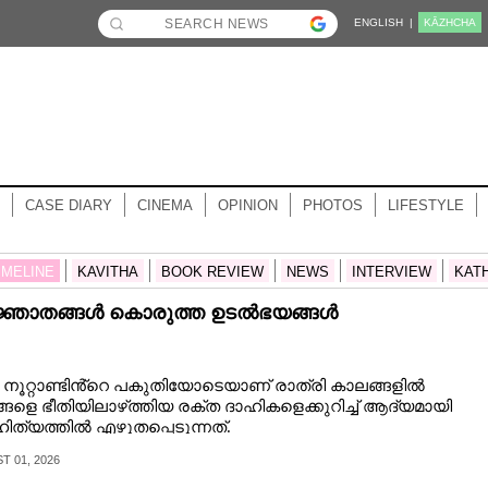
ENGLISH |
KĀZHCHA
CASE DIARY
CINEMA
OPINION
PHOTOS
LIFESTYLE
IMELINE
KAVITHA
BOOK REVIEW
NEWS
INTERVIEW
KAT
്ഞാതങ്ങൾ കൊരുത്ത ഉടൽഭയങ്ങൾ
ം നൂറ്റാണ്ടിൻ്റെ പകുതിയോടെയാണ് രാത്രി കാലങ്ങളിൽ
ങളെ ഭീതിയിലാഴ്‌ത്തിയ രക്ത ദാഹികളെക്കുറിച്ച് ആദ്യമായി
ത്യത്തിൽ എഴുതപ്പെടുന്നത്.
 01, 2026