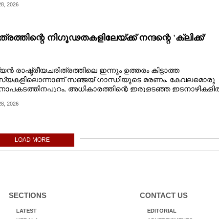
8, 2026
്രത്തിന്റെ നിഗൂഢതകളിലേയ്ക്ക് നന്ദന്റെ 'ക്ലിക്ക്'
്യൻ രാഷ്ട്രീയചരിത്രത്തിലെ ഇന്നും ഉത്തരം കിട്ടാത്ത
്യകളിലൊന്നാണ് സഞ്ജയ് ഗാന്ധിയുടെ മരണം. കേവലമൊരു
നാപകടത്തിനപ്പുറം, അധികാരത്തിന്റെ ഇരുളടഞ്ഞ ഇടനാഴികളി
ും ചുരുളഴിയാതെ കിടക്കുന്ന ഈ ചരിത്രമുഹൂർത്തത്തെ
8, 2026
നയുടെയും സൂക്ഷ്മമായ അന്വേഷണങ്ങളുടെയും പിൻബലത്തി
രഥിക്കുകയാണ് നന്ദൻ തന്റെ 'ക്ലിക്ക്' എന്ന നോവലിലൂടെ. ഒരു
റ്റിക്കൽ ക്രൈം ത്രില്ലർ എന്നതിലുപരി, ചരിത്രവും
ടുകഥകളും തമ്മിലുള്ള അതിർവരമ്പുകളെ മായ്ച്ചുകളയുന്ന
LOAD MORE
ശേഷമായൊരു ആഖ്യാനഘടനയാണ് കൃതിയെ
്ടുനിറുത്തുന്നത്.
SECTIONS
CONTACT US
LATEST
EDITORIAL