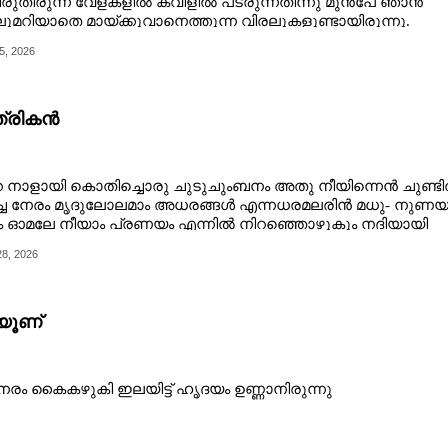
ീരുതിരുന്ന വേളകളിൽ കവിളിൽ പടരുന്നതിന്നു മുൻപേ ഞാൻ
മറിയാതെ മായ്ക്കുവാനെത്തുന്ന വിരലുകളുണ്ടായിരുന്നു.
5, 2026
്ത്രികൻ
 നാളായി കൊതിച്ചൊരു ചുടുചുംബനം അതു നീയിന്നെൻ ചുണ്ട
ച്ച നേരം മൃദുലോലമാം അധരങ്ങൾ എന്നധരമലരിൻ മധു- നുണയ
ം ഓമലേ നീയാം പ്രണയം എന്നിൽ നിറഞ്ഞൊഴുകും നദിയായി
്നിൽ ചേർന്നൊഴുകുമൊരു ചെറു പുഴയായി ഞാനും
8, 2026
ചയൂണ്
നേരം കൈകഴുകി ഇലയിട്ട് ഹൃദയം ഉണ്ണാനിരുന്നു