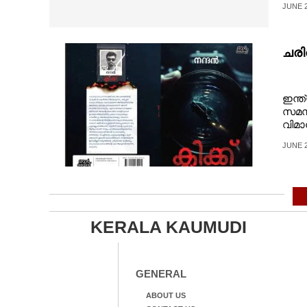
JUNE 2
ചരിത
ഇന്ത
സമസ
വിമാ
ഇന്ന
JUNE 2
ഭാവ
അപഗ്
പൊളി
കെട്
സവി
വേറിട
KERALA KAUMUDI
GENERAL
ABOUT US