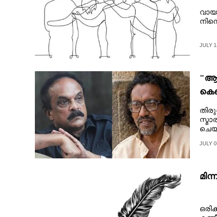
വായ
നിന്
JULY 1
"ആന
കെണ
തിരു
സ്മാ
ചെയ്
എഴു
JULY 0
മിന
ഒരിക