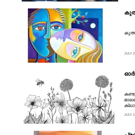
CINEMA
കുത
OPINION
കുത്
PHOTOS
JULY 2
LIFESTYLE
ഓർമ
SPIRITUAL
INFO+
കണ്ട
മാലയ
ക്ലാ
ART
JULY 1
ASTRO