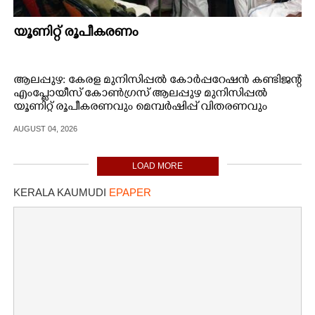
യൂണിറ്റ് രൂപീകരണം
ആലപ്പുഴ: കേരള മുനിസിപ്പൽ കോർപ്പറേഷൻ കണ്ടിജന്റ്
എംപ്ലോയീസ് കോൺഗ്രസ് ആലപ്പുഴ മുനിസിപ്പൽ
യൂണിറ്റ് രൂപീകരണവും മെമ്പർഷിപ്പ് വിതരണവും
എൻ.ജി.ഒ അസോസിയേഷൻ ഹാളിൽ യു.‌ഡി.എഫ്
AUGUST 04, 2026
പാർലമെന്ററി പാർട്ടി ലീഡർ
അഡ്വ.ആർ.ആർ.ജോഷിരാജ് ഉദ്ഘാടനം ചെയ്തു.
LOAD MORE
KERALA KAUMUDI
EPAPER