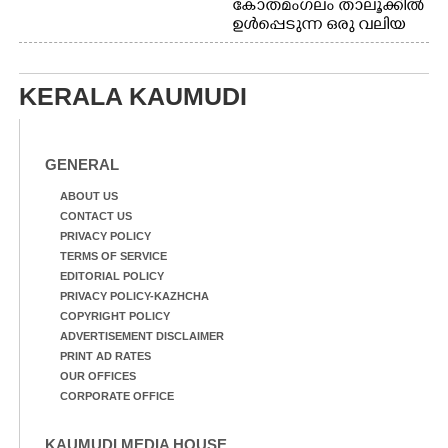
കോതമംഗലം താലൂക്കിൽ
ഉൾപ്പെടുന്ന ഒരു വലിയ
ഗ്രാമപഞ്ചായത്താണ് കുട്ട
മ്പുഴ ഗ്രാമ പഞ്ചായത്ത്.
ആദിവാസി ഊരുകളായ
KERALA KAUMUDI
വെള്ളാരംകുത്ത്,
കത്തിപ്പാറ, ഉറിയംപെട്ടി,
തേക്കല്ല്, വെട്ടിക്കല്ല്,
മഞ്ചപ്പാറ എന്നീ ആറു
GENERAL
സ്ഥലങ്ങളിലേക്കുള്ള
പ്രധാന സഞ്ചാര
ABOUT US
മാർഗമാണ് ഈ കാണുന്ന
CONTACT US
കടത്ത് വള്ളം
PRIVACY POLICY
TERMS OF SERVICE
EDITORIAL POLICY
PRIVACY POLICY-KAZHCHA
COPYRIGHT POLICY
ADVERTISEMENT DISCLAIMER
PRINT AD RATES
OUR OFFICES
CORPORATE OFFICE
KAUMUDI MEDIA HOUSE