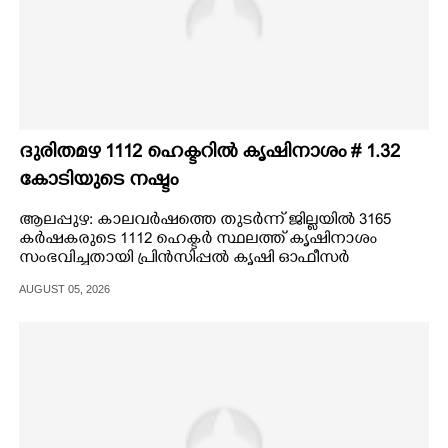
ദുരിതമഴ 1112 ഹെക്ടറിൽ കൃഷിനാശം # 1.32
കോടിയുടെ നഷ്ടം
ആലപ്പുഴ: കാലവർഷത്തെ തുടർന്ന് ജില്ലയിൽ 3165
കർഷകരുടെ 1112 ഹെക്ടർ സ്ഥലത്ത് കൃഷിനാശം
സംഭവിച്ചതായി പ്രിൻസിപ്പൽ കൃഷി ഓഫീസർ
വി.പി.സിന്ധു അറിയിച്ചു.
AUGUST 05, 2026