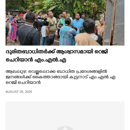
ദുരിതബാധിതർക്ക് ആശ്വാസമായി റെജി
ചെറിയാൻ എം.എൽ.എ
ആലപ്പുഴ: വെള്ളപ്പൊക്ക ബാധിത പ്രദേശങ്ങളിൽ
ജനങ്ങൾക്ക് കൈത്താങ്ങായി കുട്ടനാട് എം.എൽ.എ
റെജി ചെറിയാൻ
AUGUST 05, 2026