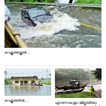
വെള്ളത്തള്ളൽ....
വെള്ളത്തിൽ....
എറണാകുളം ജില്ലയിലെ