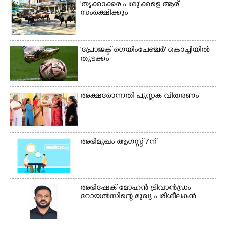
'തൃക്കാക്കര പശു'ക്കളെ ആര്
സംരക്ഷിക്കും
'പ്രോജക്ട് ഗെയിംചേഞ്ചർ' കൊച്ചിയിൽ
തുടക്കം
അക്ഷരോന്നതി പുസ്തക വിതരണം
അഭിമുഖം ആഗസ്റ്റ് 7ന്
അഭിഷേക് മോഹൻ ട്രിവാൻഡ്രം
റോയൽസിന്റെ മുഖ്യ പരിശീലകൻ