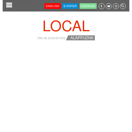
SECTIONS
ENGLISH
E-PAPER
KĀZHCHA
HOME
LOCAL
LATEST
AUDIO
ALAPPUZHA
THU 06 AUGUST 2026
NOTIFIED NEWS
POLL
KERALA
LOCAL
NEWS 360
CASE DIARY