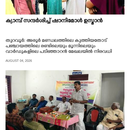
ക്യാമ്പ് സന്ദർശിച്ച് ഷാനിമോൾ ഉസ്മാൻ
തുറവൂർ: അരൂർ മണ്ഡലത്തിലെ കുത്തിയതോട്
പഞ്ചായത്തിലെ രണ്ടിലെയും മൂന്നിലെയും
വാർഡുകളിലെ പടിഞ്ഞാറൻ മേഖലയിൽ നിരവധി
വീടുകളിൽ വെള്ളം കയറിയ സാഹചര്യത്തിൽ പറയക്കാട്
AUGUST 04, 2026
യു.പി. സ്കൂളിൽ ദുരിതാശ്വാസ ക്യാമ്പ് പ്രവർത്തനം
ആരംഭിച്ചു.