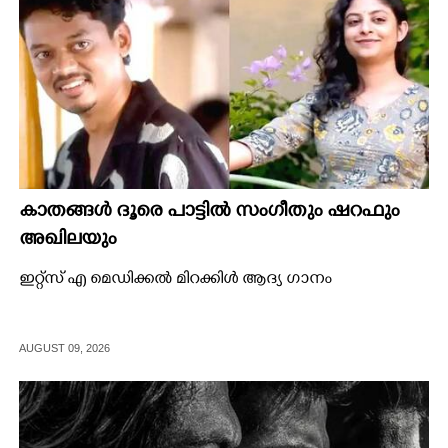
കാതങ്ങൾ ദൂരെ പാട്ടിൽ സംഗീതും ഷറഫും
അഖിലയും
ഇറ്റ്സ് എ മെഡിക്കൽ മിറക്കിൾ ആദ്യ ഗാനം
AUGUST 09, 2026