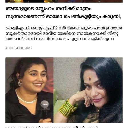
അയാളുടെ സ്നേഹം തനിക്ക് മാത്രം
സ്വന്തമാണെന്ന് ഓരോ പെൺകുട്ടിയും കരുതി,​
പക്ഷേ ; ആക്ഷനും വയലൻസും നിറച്ച് ടോക്സിക്
കെജിഎഫ്,​ കെജിഎഫ് 2 സിനിമകളിലൂടെ പാൻ ഇന്ത്യൻ
ട്രെയിലർ
സൂപ്പർതാരമായി മാറിയ യഷിനെ നായകനാക്കി ഗീതു
മോഹൻദാസ് സംവിധാനം ചെയ്യുന്ന ടോക്സിക് എന്ന
ചിത്രത്തിന്റെ ട്രെയിലർ പുറത്തിറങ്ങി.
AUGUST 08, 2026