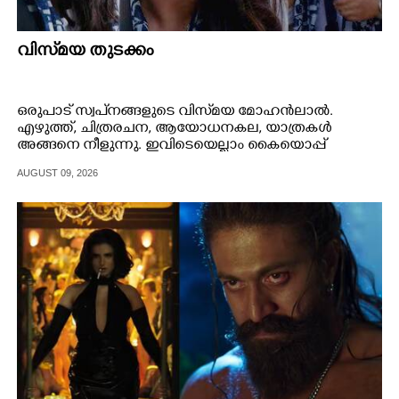
വിസ്‌മയ തുടക്കം
ഒരുപാട് സ്വപ്‌നങ്ങളുടെ വിസ്‌മയ മോഹൻലാൽ.
എഴുത്ത്, ചിത്രരചന, ആയോധനകല, യാത്രകൾ
അങ്ങനെ നീളുന്നു. ഇവിടെയെല്ലാം കൈയൊപ്പ്
പതിപ്പിക്കുന്നതിന് മുൻപേ സ്വ‌പ്‌നം കണ്ടതാണ് സിനിമ.
AUGUST 09, 2026