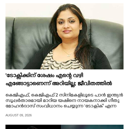
CINEMA
OPINION
PHOTOS
LIFESTYLE
SPIRITUAL
'ടോക്സിക്കിന് ശേഷം എന്റെ വഴി
എങ്ങോട്ടാണെന്ന് അറിയില്ല; ജീവിതത്തിൽ
INFO+
ഇനി എന്തുണ്ടാക്കിയാലും അദ്ദേഹം എന്റെ
കെജിഎഫ്,​ കെജിഎഫ് 2 സിനിമകളിലൂടെ പാൻ ഇന്ത്യൻ
ഉള്ളിൽ ഉണ്ടായിരിക്കും'
സൂപ്പർതാരമായി മാറിയ യഷിനെ നായകനാക്കി ഗീതു
ART
മോഹൻദാസ് സംവിധാനം ചെയ്യുന്ന 'ടോക്സിക്' എന്ന
ചിത്രത്തിന്റെ ട്രെയിലർ പുറത്തിറങ്ങി.
AUGUST 09, 2026
ASTRO