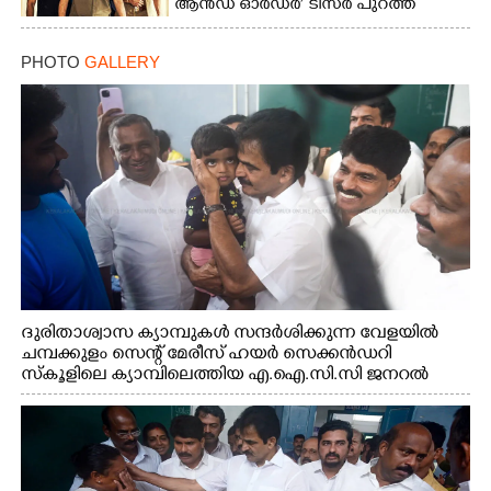
ആൻഡ് ഓർഡർ’ ടീസർ പുറത്ത്
PHOTO
GALLERY
ദുരിതാശ്വാസ ക്യാമ്പുകൾ സന്ദർശിക്കുന്ന വേളയിൽ
ചമ്പക്കുളം സെന്റ് മേരീസ് ഹയർ സെക്കൻഡറി
സ്കൂളിലെ ക്യാമ്പിലെത്തിയ എ.ഐ.സി.സി ജനറൽ
സെക്രട്ടറി കെ.സി വേണുഗോപാൽ എം.പി കുരുന്നിനെ
എടുത്ത് ലാളിച്ചപ്പോൾ. സഹകരണ-എക്സൈസ്
വകുപ്പ് മന്ത്രി എം. ലിജു, കൃഷിവകുപ്പ് മന്ത്രി ടി. സിദ്ദിഖ്,
റെജി ചെറിയാൻ എം. എൽ. എ എന്നിവർ സമീപം