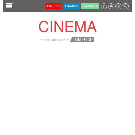
SECTIONS
ENGLISH
E-PAPER
KĀZHCHA
HOME
CINEMA
LATEST
AUDIO
TIMELINE
SUN 09 AUGUST 2026
NOTIFIED NEWS
POLL
KERALA
LOCAL
NEWS 360
CASE DIARY