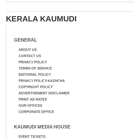
ഫാദർ തോമസ്
പോരൂക്കര സെൻട്രൽ
പോരൂക്കര സെൻട്രൽ
സ്കൂളിലെ ദുരിതാശ്വാസ
സ്കൂളിലെ ദുരിതാശ്വാസ
ക്യാമ്പിലെത്തിയവർ
KERALA KAUMUDI
ക്യാമ്പിലെത്തിയവർ മഴ
വസ്ത്രങ്ങൾ
മാറിനിന്ന ഇടവേളയിൽ
ഉണക്കാനിട്ടിരിക്കുന്ന
ക്യാമ്പ് പരിസരത്ത്
ഗോൾപോസ്റ്റിന് മുന്നിൽ
വസ്ത്രങ്ങൾ
ഫുട്ബോൾ കളികളിൽ
GENERAL
ഉണക്കാനിടുന്ന കാഴ്ച.
ഏർപ്പെട്ടിരിക്കുന്ന
കുട്ടികൾ
ABOUT US
CONTACT US
PRIVACY POLICY
TERMS OF SERVICE
EDITORIAL POLICY
PRIVACY POLICY-KAZHCHA
COPYRIGHT POLICY
ADVERTISEMENT DISCLAIMER
PRINT AD RATES
OUR OFFICES
CORPORATE OFFICE
KAUMUDI MEDIA HOUSE
EVENT TICKETS