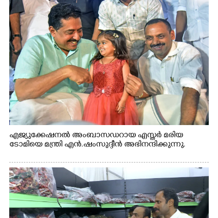
എജ്യുക്കേഷനൽ അംബാസഡറായ എസ്തർ മരിയ
ടോമിയെ മന്ത്രി എൻ.ഷംസുദ്ദീൻ അഭിനന്ദിക്കുന്നു.