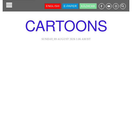
SECTIONS
ENGLISH
E-PAPER
KĀZHCHA
HOME
CARTOONS
LATEST
AUDIO
SUNDAY, 09 AUGUST 2026 1.06 AM IST
NOTIFIED NEWS
POLL
KERALA
LOCAL
NEWS 360
CASE DIARY