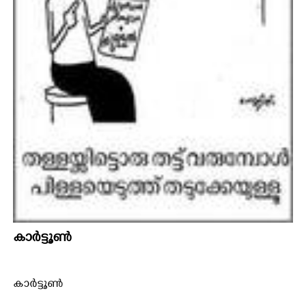
കാർട്ടൂൺ
കാർട്ടൂൺ