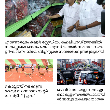
എറണാകുളം കലൂർ സ്റ്റേഡിയം ഹെലിപാഡ് ഗ്രൗണ്ടിൽ
സപ്ളൈകോ ഓണം മെഗാ ട്രേഡ് ഫെയർ സംസ്ഥാനതല
ഉദ്ഘാടനം നിർവഹിച്ച് സ്റ്റാൾ സന്ദർശിക്കുന്ന മുഖ്യമന്ത്രി
വി.ഡി. സതീശൻ. മന്ത്രി അനൂപ് ജേക്കബ് സമീപം
കൊല്ലത്ത് നടക്കുന്ന
ഒഴിവ് ദിനമായ ഇന്നലെ എറ
കേരള സംസ്ഥാന ഇന്റർ
ണാകുളം സൗത്ത് പാലത്തി
ഡിസ്ട്രിക്റ്റ് ക്ലബ്
ൽ അനുഭവപ്പെട്ട ഗതാഗത
അത്‌ലറ്റിക്
ക്കുരുക്ക്
ചാമ്പ്യൻഷിപ്പിൽ അണ്ടർ