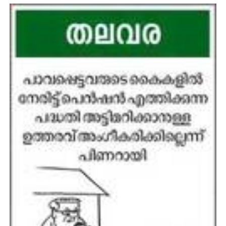
CINEMA
OPINION
PHOTOS
LIFESTYLE
SPIRITUAL
INFO+
ART
ASTRO