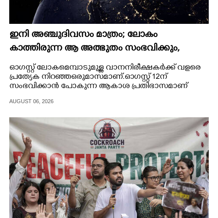
ഇനി അഞ്ചുദിവസം മാത്രം; ലോകം
കാത്തിരുന്ന ആ അത്ഭുതം സംഭവിക്കും,
കരുതലോടെ വിദഗ്ധർ
ഓഗസ്റ്റ് ലോകമെമ്പാടുമുള്ള വാനനിരീക്ഷകർക്ക് വളരെ
പ്രത്യേക നിറഞ്ഞ ഒരുമാസമാണ്. ഓഗസ്റ്റ് 12ന്
സംഭവിക്കാൻ പോകുന്ന ആകാശ പ്രതിഭാസമാണ്
അതിന് ഒരു പ്രധാന കാരണം.
AUGUST 06, 2026