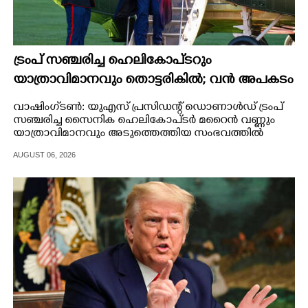
ട്രംപ് സഞ്ചരിച്ച ഹെലികോപ്‌ടറും
യാത്രാവിമാനവും തൊട്ടരികിൽ; വൻ അപകടം
ഒഴിവായത് തലനാരിഴയ്‌ക്ക്, അന്വേഷണം
വാഷിംഗ്‌ടൺ: യുഎസ് പ്രസിഡന്റ് ഡൊണാൾഡ് ട്രംപ്
സഞ്ചരിച്ച സൈനിക ഹെലികോപ്‌ടർ മറൈൻ വണ്ണും
യാത്രാവിമാനവും അടുത്തെത്തിയ സംഭവത്തിൽ
അന്വേഷണം ആരംഭിച്ചു.
AUGUST 06, 2026