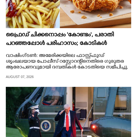
ഫ്രൈഡ് ചിക്കനൊപ്പം 'കോണ്ടം',​ പരാതി
പറഞ്ഞപ്പോൾ പരിഹാസം; കോടികൾ
നഷ്ടപരിഹാരം ആവശ്യപ്പെട്ട് ദമ്പതികൾ
വാഷിംഗ്ടൺ: അമേരിക്കയിലെ ഫാസ്റ്റ്ഫുഡ്
ശൃംഖലയായ പോപ്പീസ് റസ്റ്റോറന്റിനെതിരെ ഗുരുതര
ആരോപണവുമായി ദമ്പതികൾ കോടതിയെ സമീപിച്ചു.
AUGUST 07, 2026