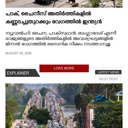
പാക്, ചൈനീസ് അതിർത്തികളിൽ
കണ്ണടച്ചുതുറക്കും വേഗത്തിൽ ഇന്ത്യൻ
സൈന്യമെത്തും, പുത്തൻ പദ്ധതിയുമായി
ന്യൂഡൽഹി: ചൈന, പാകിസ്ഥാൻ, ബംഗ്ളാദേശ് എന്നീ
കേന്ദ്രസർക്കാർ
രാജ്യങ്ങളുടെ അതിർത്തികളിൽ അവശ്യഘട്ടങ്ങളിൽ
മിന്നൽ വേഗത്തിൽ സൈനിക നീക്കം നടത്താനുള്ള
പുത്തൻ പദ്ധതികളുമായി കേന്ദ്രസർക്കാർ.
AUGUST 04, 2026
LOAD MORE
LATEST NEWS
EXPLAINER
MOST READ