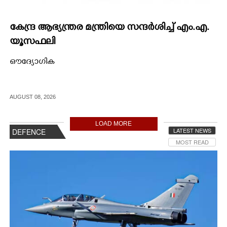
കേന്ദ്ര ആഭ്യന്ത്രര മന്ത്രിയെ സന്ദർശിച്ച് എം.എ.
യൂസഫലി
ഔദ്യോഗിക
AUGUST 08, 2026
LOAD MORE
LATEST NEWS
DEFENCE
MOST READ