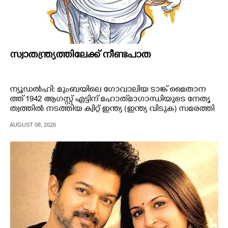
സ്വാതന്ത്ര്യത്തിലേക്ക് നീണ്ടപാത
ന്യൂ​​ഡ​​ൽ​​ഹി​​:​​ മും​​ബ​​യി​​ലെ​​ ഗോ​​വാ​​ലി​​യ​​ ടാ​​ങ്ക് മൈ​​താ​​ന​​
ത്ത് 1​​9​​4​​2​​ ആ​​ഗ​​സ്റ്റ് എ​​ട്ടി​​ന് മ​​ഹാ​​ത്‌​​മാ​​ഗാ​​ന്ധി​​യു​​ടെ​​ നേ​​തൃ​​
ത്വ​​ത്തി​​ൽ​​ ന​​ട​​ത്തി​​യ​​ ക്വി​​റ്റ് ഇ​​ന്ത്യ​​ (​​ഇ​​ന്ത്യ​​ വി​​ടു​​ക​​)​​ സ​​മ​​ര​​ത്തി​​
ന്റെ​​ 8​​4​​-ാം​​ വാ​​ർ​​ഷി​​കം​​ ഇ​​ന്ന്​ രാ​​ജ്യം​​ സ​​മു​​ചി​​ത​​മാ​​യി​​ ആ​​ച​​രി​​
AUGUST 08, 2026
ക്കും​​.