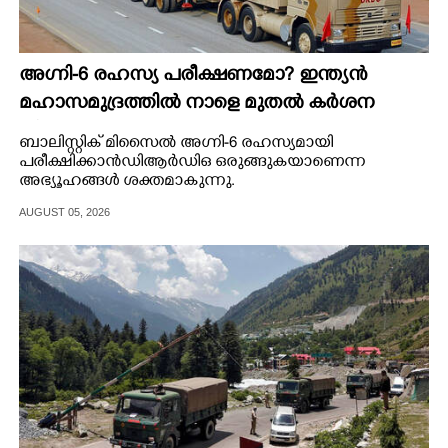
അഗ്നി-6 രഹസ്യ പരീക്ഷണമോ? ഇന്ത്യൻ
മഹാസമുദ്രത്തിൽ നാളെ മുതൽ കർശന
നിയന്ത്രണം,വ്യോമ-സമുദ്ര പാതകൾ അടയ്ക്കും
ബാലിസ്റ്റിക് മിസൈൽ അഗ്നി-6 രഹസ്യമായി
പരീക്ഷിക്കാൻ ഡിആർഡിഒ ഒരുങ്ങുകയാണെന്ന
അഭ്യൂഹങ്ങൾ ശക്തമാകുന്നു.
AUGUST 05, 2026