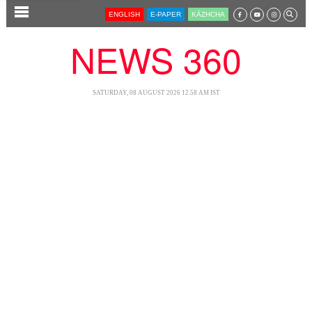
SECTIONS
ENGLISH
E-PAPER
KĀZHCHA
HOME
NEWS 360
LATEST
AUDIO
SATURDAY, 08 AUGUST 2026 12.58 AM IST
NOTIFIED NEWS
POLL
KERALA
LOCAL
NEWS 360
CASE DIARY