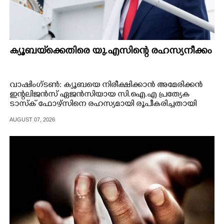
ക്യൂബയ്‌ക്കെതിരെ യു.എസിന്റെ രഹസ്യനീക്കം
വാഷിംഗ്ടൺ: ക്യൂബയെ നിരീക്ഷിക്കാൻ അമേരിക്കൻ
ഇന്റലിജൻസ് ഏജൻസിയായ സി.ഐ.എ പ്രത്യേക
ടാസ്ക് ഫോഴ്സിനെ രഹസ്യമായി രൂപീകരിച്ചതായി
റിപ്പോർട്ട്.
AUGUST 07, 2026