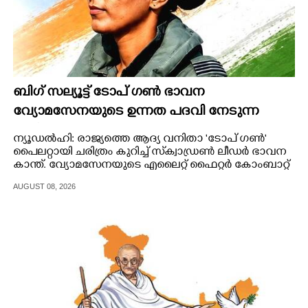
ബിഗ് സല്യൂട്ട് ടോപ് ഗൺ ഭാവന
വ്യോമസേനയുടെ ഉന്നത പദവി നേടുന്ന
വനിത
ന്യൂഡൽഹി: രാജ്യത്തെ ആദ്യ വനിതാ 'ടോപ് ഗൺ"
പൈലറ്റായി ചരിത്രം കുറിച്ച് സ്‌ക്വാഡ്രൺ ലീഡർ ഭാവന
കാന്ത്. വ്യോമസേനയുടെ എലൈറ്റ് ഫൈറ്റർ കോംബാറ്റ്
ലീഡർ (എഫ്.സി.എൽ) കോഴ്സാണ് വിജയകരമായി
AUGUST 08, 2026
പൂർത്തിയാക്കിയത്. നൂറിൽ ഒരാൾക്കു മാത്രം
വിജയസാധ്യതയുള്ള കോഴ്സിലേക്ക്
തിരഞ്ഞെടുക്കപ്പെടുന്നത് തന്നെ അപൂർവ നേട്ടമാണ്.