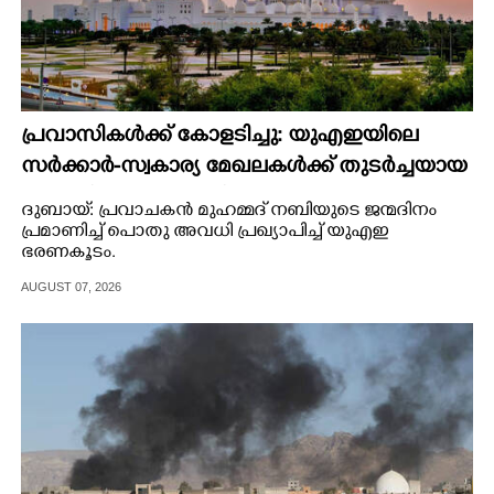
പ്രവാസികൾക്ക് കോളടിച്ചു: യുഎഇയിലെ
സർക്കാർ-സ്വകാര്യ മേഖലകൾക്ക് തുടർച്ചയായ
മൂന്നുദിവസം അവധി
ദുബായ്: പ്രവാചകൻ മുഹമ്മദ് നബിയുടെ ജന്മദിനം
പ്രമാണിച്ച് പൊതു അവധി പ്രഖ്യാപിച്ച് യുഎഇ
ഭരണകൂടം.
AUGUST 07, 2026