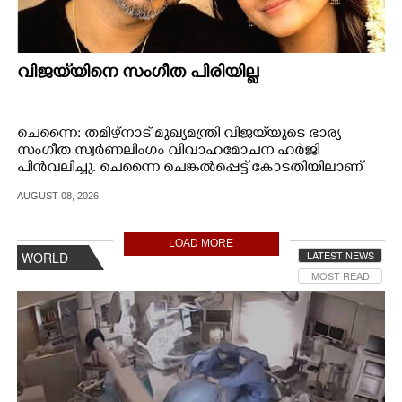
വിജയ്‌യിനെ സംഗീത പിരിയില്ല
ചെന്നൈ: തമിഴ്നാട് മുഖ്യമന്ത്രി വിജയ്‌യുടെ ഭാര്യ
സംഗീത സ്വർണലിംഗം വിവാഹമോചന ഹർജി
പിൻവലിച്ചു. ചെന്നൈ ചെങ്കൽപ്പെട്ട്‌ കോടതിയിലാണ്
സംഗീത ഇക്കാര്യം അറിയിച്ചത്. ഇതംഗീകരിച്ച കോടതി
AUGUST 08, 2026
ഹർജി തീർപ്പാക്കി.
LOAD MORE
LATEST NEWS
WORLD
MOST READ