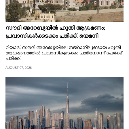
സൗദി അറേബ്യയിൽ ഹൂതി ആക്രമണം;
പ്രവാസികൾക്കടക്കം പരിക്ക്, യെമനി
സൈനികർ കൊല്ലപ്പെട്ടു
റിയാദ്: സൗദി അറേബ്യയിലെ നജ്റാനിലുണ്ടായ ഹൂതി
ആക്രമണത്തിൽ പ്രവാസികളടക്കം പതിനൊന്ന് പേർക്ക്
പരിക്ക്.
AUGUST 07, 2026