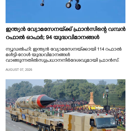
ഇന്ത്യൻ വ്യോമസേനയ്‌ക്ക് ഫ്രാൻസിന്റെ വമ്പൻ
റഫാൽ ഓഫർ; 94 യുദ്ധവിമാനങ്ങൾ
ഇന്ത്യയിൽതന്നെ നിർ‌മ്മിക്കും
ന്യൂഡൽഹി: ഇന്ത്യൻ വ്യോമസേനയ്‌ക്കായി 114 റഫാൽ
മൾട്ടി-റോൾ യുദ്ധവിമാനങ്ങൾ
വാങ്ങുന്നതിൽ സുപ്രധാന നിർദേശവുമായി ഫ്രാൻസ്.
AUGUST 07, 2026