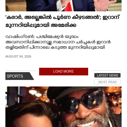
'കരാർ, അല്ലെങ്കിൽ പൂർണ കീഴടങ്ങൽ'; ഇറാന്
മുന്നറിയിപ്പുമായി അമേരിക്ക
വാഷിംഗ്‌ടൺ: പശ്ചിമേഷ്യൻ യുദ്ധം
അവസാനിപ്പിക്കാനുള്ള സമാധാന ചർച്ചകൾ ഇറാൻ
തള്ളിയതിന് പിന്നാലെ കടുത്ത മുന്നറിയിപ്പുമായി
അമേരിക്കൻ പ്രസിഡന്റ്.
AUGUST 04, 2026
LOAD MORE
LATEST NEWS
SPORTS
MOST READ