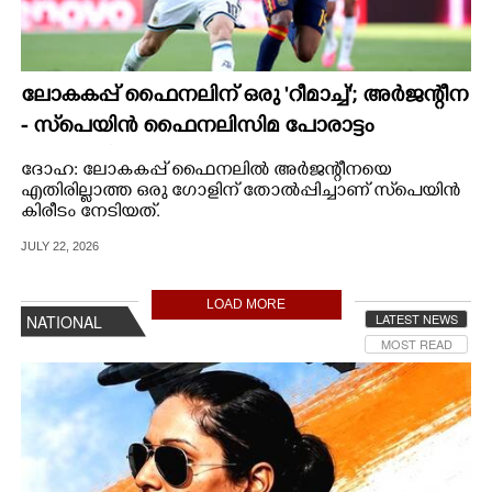
ലോകകപ്പ് ഫൈനലിന് ഒരു 'റീമാച്ച്'; അര്‍ജന്റീന
- സ്‌പെയിന്‍ ഫൈനലിസിമ പോരാട്ടം
നവംബറില്‍
ദോഹ: ലോകകപ്പ് ഫൈനലില്‍ അര്‍ജന്റീനയെ
എതിരില്ലാത്ത ഒരു ഗോളിന് തോല്‍പ്പിച്ചാണ് സ്‌പെയിന്‍
കിരീടം നേടിയത്.
JULY 22, 2026
LOAD MORE
LATEST NEWS
NATIONAL
MOST READ