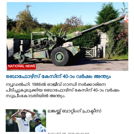
CINEMA
OPINION
PHOTOS
LIFESTYLE
NATIONAL NEWS
SPIRITUAL
ബൊഫോഴ്സ് കേസിന് 40-ാം വ‌ർഷം അന്ത്യം
ന്യൂഡൽഹി: 1986ൽ രാജീവ് ഗാന്ധി സർക്കാരിനെ
പിടിച്ചുകുലുക്കിയ ബൊഫോഴ്സ് കേസിന് 40-ാം വ‌ർഷം
INFO+
സുപ്രീംകോടതിയിൽ അന്ത്യം.
ART
ലങ്കയ്ക്ക് ബാറ്റിംഗ് പ്രാക്ടീസ്
ASTRO