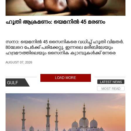
ഹൂതി ആക്രമണം: യെമനിൽ 45 മരണം
സനാ: യെമനിൽ 45 സൈനികരെ വധിച്ച് ഹൂതി വിമതർ.
80ലേറെ പേർക്ക് പരിക്കേറ്റു. ഇന്നലെ മരീബിലേയും
ഹദ്രമൗത്തിലെയും സൈനിക ക്യാമ്പുകൾക്ക് നേരെ
ഡ്രോൺ,​ ബാലിസ്‌റ്റിക് മിസൈൽ ആക്രമണം
AUGUST 07, 2026
നടത്തുകയായിരുന്നു.
LOAD MORE
LATEST NEWS
GULF
MOST READ