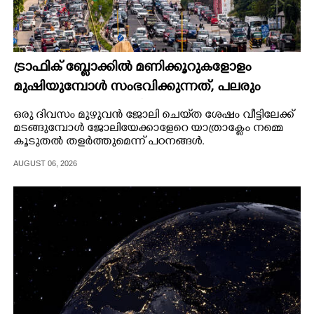
ട്രാഫിക് ബ്ലോക്കിൽ മണിക്കൂറുകളോളം
മുഷിയുമ്പോൾ സംഭവിക്കുന്നത്, പലരും
തളർന്നുപോകുന്നതിന്റെ കാരണം ഇതാണ്
ഒരു ദിവസം മുഴുവൻ ജോലി ചെയ്‌ത ശേഷം വീട്ടിലേക്ക്
മടങ്ങുമ്പോൾ ജോലിയേക്കാളേറെ യാത്രാക്ലേം നമ്മെ
കൂടുതൽ തളർത്തുമെന്ന് പഠനങ്ങൾ.
AUGUST 06, 2026