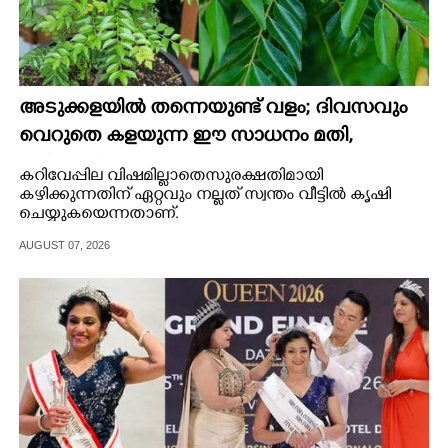
അടുക്കളയിൽ തന്നെയുണ്ട് വളം; ദിവസവും
വെറുതെ കളയുന്ന ഈ സാധനം മതി,
കറിവേപ്പില തഴച്ചുവളരും
കറിവേപ്പില വിഷമില്ലാതെ സുരക്ഷതിമായി
കഴിക്കുന്നതിന് ഏറ്റവും നല്ലത് സ്വന്തം വീട്ടിൽ കൃഷി
ചെയ്യുകയെന്നതാണ്.
AUGUST 07, 2026