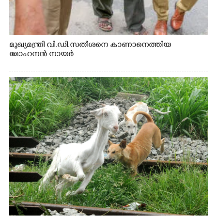
മുഖ്യമന്ത്രി വി.ഡി.സതീശനെ കാണാനെത്തിയ
മോഹനൻ നായർ