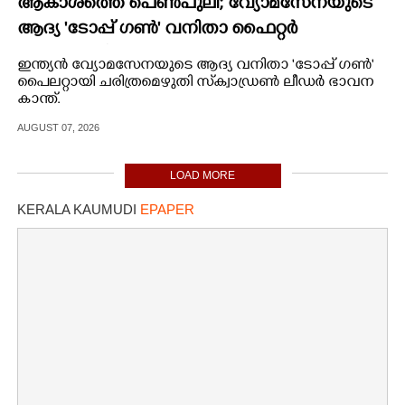
ആകാശത്തെ പെൺപുലി; വ്യോമസേനയുടെ
ആദ്യ 'ടോപ്പ് ഗൺ' വനിതാ ഫൈറ്റർ
പൈലറ്റായി ഭാവന
ഇന്ത്യൻ വ്യോമസേനയുടെ ആദ്യ വനിതാ 'ടോപ്പ് ഗൺ'
പൈലറ്റായി ചരിത്രമെഴുതി സ്‌ക്വാഡ്രൺ ലീഡർ ഭാവന
കാന്ത്.
AUGUST 07, 2026
LOAD MORE
KERALA KAUMUDI
EPAPER