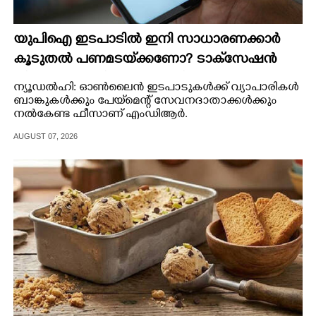
യുപിഐ ഇടപാടിൽ ഇനി സാധാരണക്കാർ
കൂടുതൽ പണമടയ്‌ക്കണോ?​ ടാക്‌സേഷൻ
നിയമ ഭേദഗതി വ്യക്തമാക്കി കേന്ദ്രം
ന്യൂ‌ഡൽഹി: ഓൺലൈൻ ഇടപാടുകൾക്ക് വ്യാപാരികൾ
ബാങ്കുകൾക്കും പേയ്‌മെന്റ് സേവനദാതാക്കൾക്കും
നൽകേണ്ട ഫീസാണ് എംഡിആർ.
AUGUST 07, 2026