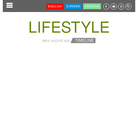
SECTIONS
ENGLISH
E-PAPER
KĀZHCHA
HOME
LIFESTYLE
LATEST
AUDIO
TIMELINE
FRI 07 AUGUST 2026
NOTIFIED NEWS
POLL
KERALA
LOCAL
NEWS 360
CASE DIARY