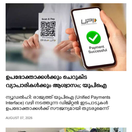
CINEMA
OPINION
PHOTOS
LIFESTYLE
SPIRITUAL
ഉപഭോക്താക്കൾക്കും ചെറുകിട
വ്യാപാരികൾക്കും ആശ്വാസം; യുപിഐ
INFO+
സേവനങ്ങൾക്ക് ഫീസ് ഈടാക്കില്ല
ന്യൂഡൽഹി: രാജ്യത്ത് യുപിഐ (Unified Payments
Interface) വഴി നടത്തുന്ന ഡിജിറ്റൽ ഇടപാടുകൾ
ART
ഉപഭോക്താക്കൾക്ക് സൗജന്യമായി തുടരുമെന്ന്
പേയ്‌മെന്റ്സ് കൗൺസിൽ ഓഫ് ഇന്ത്യ.
AUGUST 07, 2026
ASTRO