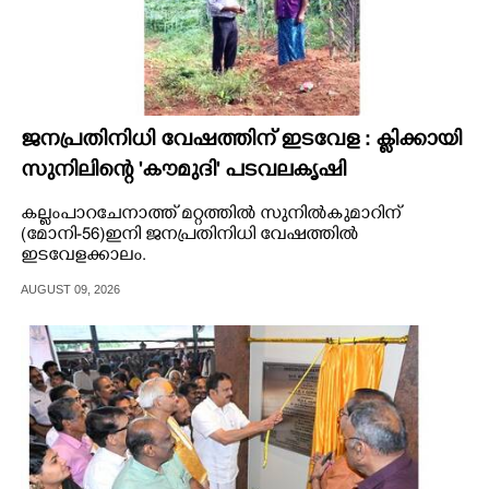
ജനപ്രതിനിധി വേഷത്തിന് ഇടവേള : ക്ലിക്കായി
സുനിലിന്റെ 'കൗമുദി' പടവലകൃഷി
കല്ലംപാറചേനാത്ത് മറ്റത്തിൽ സുനിൽകുമാറിന്
(മോനി-56)ഇനി ജനപ്രതിനിധി വേഷത്തിൽ
ഇടവേളക്കാലം.
AUGUST 09, 2026