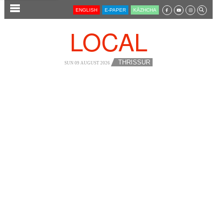
SECTIONS
ENGLISH
E-PAPER
KĀZHCHA
HOME
LOCAL
LATEST
AUDIO
THRISSUR
SUN 09 AUGUST 2026
NOTIFIED NEWS
POLL
KERALA
LOCAL
NEWS 360
CASE DIARY