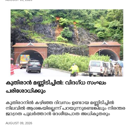
പ്രസിഡന്റ് കെ.വി.വിനോദ്. ബി.എം.എസ് തൃശൂർ
മേഖലാ സമ്മേളനം ഉദ്ഘാടനം ചെയ്ത്
CARTOONS
സംസാരിക്കുകയായിരുന്നു.
LITERATURE
ZOOM
CONTACT US
കുതിരാൻ മണ്ണിടിച്ചിൽ: വിദഗ്ധ സംഘം
പരിശോധിക്കും
കുതിരാനിൽ കഴിഞ്ഞ ദിവസം ഉണ്ടായ മണ്ണിടിച്ചിൽ
നിലവിൽ ആശങ്കയില്ലെന്ന് പറയുന്നുണ്ടെങ്കിലും നിരന്തര
ജാഗ്രത പുലർത്താൻ ദേശീയപാത അധികൃതരും
ജിയോളജി വകുപ്പും.
AUGUST 09, 2026