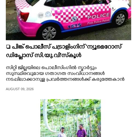
 പിങ്ക് പൊലീസ് പട്രാളിംഗിന് 'ന്യൂമെറോസ്
ഡിപ്ലോസ് സി.യു.വി'സ്‌കൂൾ
സിറ്റി ജില്ലയിലെ പൊലീസിംഗിൽ സ്മാർട്ടും
സുസ്ഥിരവുമായ ഗതാഗത സംവിധാനങ്ങൾ
നടപ്പിലാക്കാനുള്ള പ്രവർത്തനങ്ങൾക്ക് കരുത്തേകാൻ
'ന്യൂമെറോസ് ഡിപ്ലോസ് സി.യു.വി' വാഹനങ്ങൾ
AUGUST 09, 2026
വരുന്നു