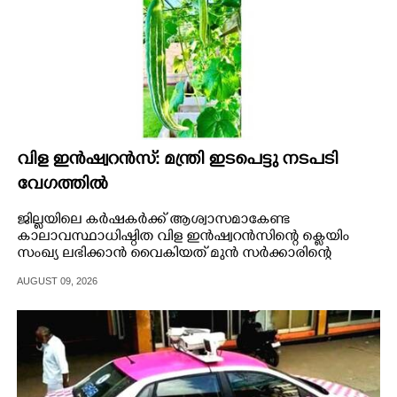
വിള ഇൻഷ്വറൻസ്: മന്ത്രി ഇടപെട്ടു നടപടി
വേഗത്തിൽ
ജില്ലയിലെ കർഷകർക്ക് ആശ്വാസമാകേണ്ട
കാലാവസ്ഥാധിഷ്ഠിത വിള ഇൻഷ്വറൻസിന്റെ ക്ലെയിം
സംഖ്യ ലഭിക്കാൻ വൈകിയത് മുൻ സർക്കാരിന്റെ
പിടിപ്പുകേട്
AUGUST 09, 2026