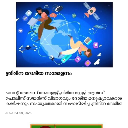
ത്രിദിന ദേശീയ സമ്മേളനം
സെന്റ് തോമസ് കോളേജ് ക്രിമിനോളജി ആൻഡ്
പൊലീസ് സയൻസ് വിഭാഗവും ദേശീയ മനുഷ്യാവകാശ
കമ്മീഷനും സംയുക്തമായി സംഘടിപ്പിച്ച ത്രിദിന ദേശീയ
സമ്മേളനം സമാപിച്ചു
AUGUST 09, 2026