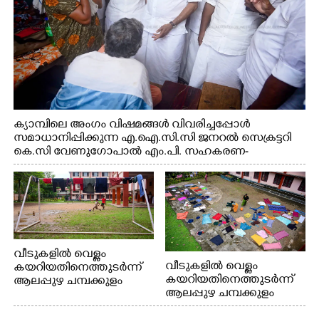
ക്യാമ്പിലെ അംഗം വിഷമങ്ങൾ വിവരിച്ചപ്പോൾ
സമാധാനിപ്പിക്കുന്ന എ.ഐ.സി.സി ജനറൽ സെക്രട്ടറി
കെ.സി വേണുഗോപാൽ എം.പി. സഹകരണ-
എക്സൈസ് വകുപ്പ് മന്ത്രി എം. ലിജു, എന്നിവർ
വീടുകളിൽ വെള്ളം
വീടുകളിൽ വെള്ളം
കയറിയതിനെത്തുടർന്ന്
കയറിയതിനെത്തുടർന്ന്
ആലപ്പുഴ ചമ്പക്കുളം
ആലപ്പുഴ ചമ്പക്കുളം
ഫാദർ തോമസ്
ഫാദർ തോമസ്
പോരൂക്കര സെൻട്രൽ