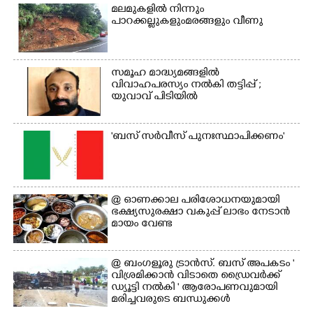
മലമുകളിൽ നിന്നും
പാറക്കല്ലുകളുംമരങ്ങളും വീണു
സമൂഹ മാദ്ധ്യമങ്ങളിൽ
വിവാഹപരസ്യം നൽകി തട്ടിപ്പ് ;
യുവാവ് പിടിയിൽ
'ബസ് സർവീസ് പുനഃസ്ഥാപിക്കണം'
@​​​​​​​ ഓണക്കാല പരിശോധനയുമായി
ഭക്ഷ്യസുരക്ഷാ വകുപ്പ് ലാഭം നേടാൻ
മായം വേണ്ട
@ ബംഗളൂരു ട്രാൻസ്. ബസ് അപകടം '
വി​ശ്ര​മിക്കാൻ വിടാതെ ഡ്രൈ​വ​ർ​ക്ക്
ഡ്യൂട്ടി നൽകി ' ആരോപണവുമായി
മരിച്ചവരുടെ ബന്ധുക്കൾ