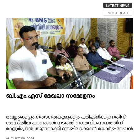
LATEST NEWS
CINEMA
MOST READ
OPINION
PHOTOS
LIFESTYLE
SPIRITUAL
INFO+
ബി.എം.എസ് മേഖലാ സമ്മേളനം
ART
വെള്ളക്കെട്ടും ഗതാഗതകുരുക്കും പരിഹരിക്കുന്നതിന്
ശാസ്ത്രീയ പഠനങ്ങൾ നടത്തി നഗരവികസനത്തിന്
മാസ്റ്റർപ്ലാൻ തയ്യാറാക്കി നടപ്പിലാക്കാൻ കോർപ്പറേഷൻ
ASTRO
നടപടി സ്വീകരിക്കണമെന്ന് ബി.എം.എസ് ജില്ലാ
AUGUST 09, 2026