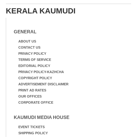
പോരൂക്കര സെൻട്രൽ
സ്കൂളിലെ ദുരിതാശ്വാസ
സ്കൂളിലെ ദുരിതാശ്വാസ
ക്യാമ്പിലെത്തിയവർ
KERALA KAUMUDI
ക്യാമ്പിലെത്തിയവർ മഴ
വസ്ത്രങ്ങൾ
മാറിനിന്ന ഇടവേളയിൽ
ഉണക്കാനിട്ടിരിക്കുന്ന
ക്യാമ്പ് പരിസരത്ത്
ഗോൾപോസ്റ്റിന് മുന്നിൽ
വസ്ത്രങ്ങൾ
ഫുട്ബോൾ കളികളിൽ
GENERAL
ഉണക്കാനിടുന്ന കാഴ്ച.
ഏർപ്പെട്ടിരിക്കുന്ന
കുട്ടികൾ
ABOUT US
CONTACT US
PRIVACY POLICY
TERMS OF SERVICE
EDITORIAL POLICY
PRIVACY POLICY-KAZHCHA
COPYRIGHT POLICY
ADVERTISEMENT DISCLAIMER
PRINT AD RATES
OUR OFFICES
CORPORATE OFFICE
KAUMUDI MEDIA HOUSE
EVENT TICKETS
SHIPPING POLICY