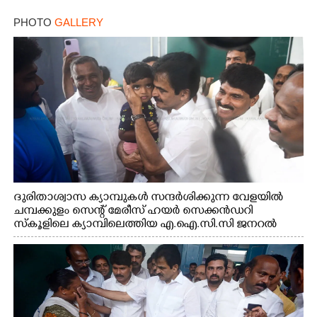
PHOTO
GALLERY
ദുരിതാശ്വാസ ക്യാമ്പുകൾ സന്ദർശിക്കുന്ന വേളയിൽ
ചമ്പക്കുളം സെന്റ് മേരീസ് ഹയർ സെക്കൻഡറി
സ്കൂളിലെ ക്യാമ്പിലെത്തിയ എ.ഐ.സി.സി ജനറൽ
സെക്രട്ടറി കെ.സി വേണുഗോപാൽ എം.പി കുരുന്നിനെ
എടുത്ത് ലാളിച്ചപ്പോൾ. സഹകരണ-എക്സൈസ്
വകുപ്പ് മന്ത്രി എം. ലിജു, കൃഷിവകുപ്പ് മന്ത്രി ടി. സിദ്ദിഖ്,
റെജി ചെറിയാൻ എം. എൽ. എ എന്നിവർ സമീപം