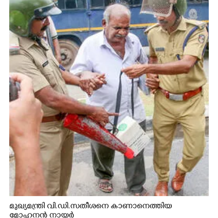
മുഖ്യമന്ത്രി വി.ഡി.സതീശനെ കാണാനെത്തിയ
മോഹനൻ നായർ