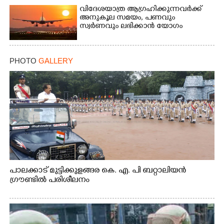
വിദേശയാത്ര ആഗ്രഹിക്കുന്നവർക്ക്
അനുകൂല സമയം,​ പണവും
സ്വർണവും ലഭിക്കാൻ യോഗം
PHOTO
GALLERY
പാലക്കാട് മുട്ടിക്കുളങ്ങര കെ. എ. പി ബറ്റാലിയൻ
ഗ്രൗണ്ടിൽ പരിശീലനം