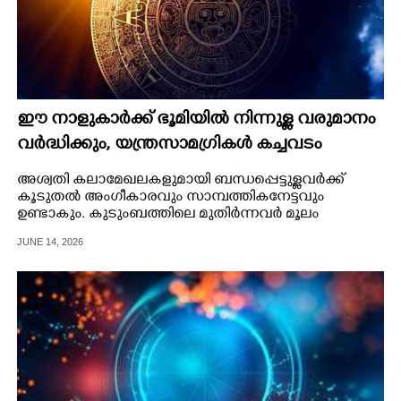
ഈ നാളുകാർക്ക് ഭൂമിയിൽ നിന്നുള്ള വരുമാനം
വർദ്ധിക്കും, യന്ത്രസാമഗ്രികൾ കച്ചവടം
നടത്തുന്നവർക്ക് പുരോഗതി
അശ്വതി കലാമേഖലകളുമായി ബന്ധപ്പെട്ടുള്ളവർക്ക്
കൂടുതൽ അംഗീകാരവും സാമ്പത്തികനേട്ടവും
ഉണ്ടാകും. കുടുംബത്തിലെ മുതിർന്നവർ മൂലം
കാര്യതടസങ്ങൾക്ക് സാദ്ധ്യത കൂടുതൽ.
JUNE 14, 2026