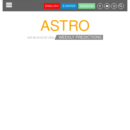
SECTIONS
ENGLISH
E-PAPER
KĀZHCHA
HOME
ASTRO
LATEST
AUDIO
WEEKLY PREDICTIONS
SAT 08 AUGUST 2026
NOTIFIED NEWS
POLL
KERALA
LOCAL
NEWS 360
CASE DIARY