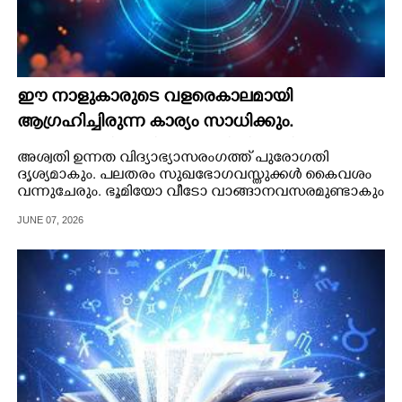
ഈ നാളുകാരുടെ വളരെകാലമായി
ആഗ്രഹിച്ചിരുന്ന കാര്യം സാധിക്കും.
വ്യാപാരത്തിൽ നിന്നും ഭൂമിയിൽ നിന്നും
അശ്വതി ഉന്നത വിദ്യാഭ്യാസരംഗത്ത് പുരോഗതി
ആദായമുണ്ടാകും
ദൃശ്യമാകും. പലതരം സുഖഭോഗവസ്തുക്കൾ കൈവശം
വന്നുചേരും. ഭൂമിയോ വീടോ വാങ്ങാനവസരമുണ്ടാകും
JUNE 07, 2026