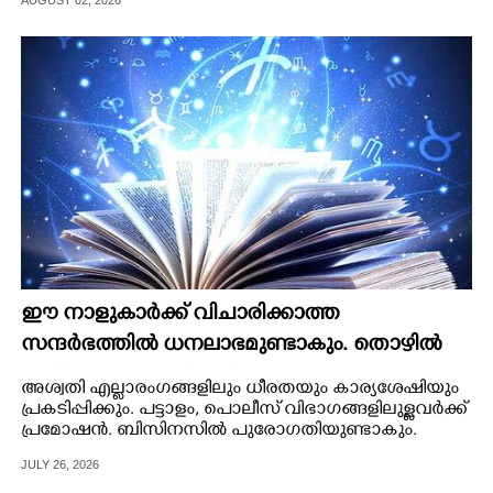
CARTOONS
LITERATURE
ZOOM
CONTACT US
ഈ നാളുകാർക്ക് വിചാരിക്കാത്ത
സന്ദർഭത്തിൽ ധനലാഭമുണ്ടാകും. തൊഴിൽ
രഹിതർക്ക് ജോലി ലഭിക്കും
അശ്വതി എല്ലാരംഗങ്ങളിലും ധീരതയും കാര്യശേഷിയും
പ്രകടിപ്പിക്കും. പട്ടാളം, പൊലീസ് വിഭാഗങ്ങളിലുള്ളവർക്ക്
പ്രമോഷൻ. ബിസിനസിൽ പുരോഗതിയുണ്ടാകും.
JULY 26, 2026