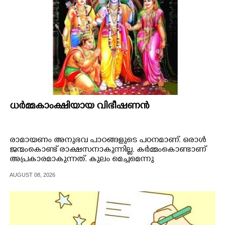
കഴിഞ്ഞതും കൗൺസിലിന്റെ പ്രവർത്തന
മികവുകൊണ്ടാണ്.
ധർമ്മകാംക്ഷിയായ വിഭീഷണൻ
രാമായണം അനുഭവ പാഠങ്ങളുടെ പഠനമാണ്. ഒരാൾ
ജന്മംകൊണ്ട് രാക്ഷസനാകുന്നില്ല. കർമ്മംകൊണ്ടാണ്
അപ്രകാരമാകുന്നത്. കുലം മെച്ചമെന്നു
വിശേഷിപ്പിക്കുന്നതുകൊണ്ട് ബ്രഹ്മജ്ഞനുമാകുന്നില്ല.
AUGUST 08, 2026
ധർമ്മം ആചരിക്കുമ്പോഴാണ് ആദരണീയനാകുന്നത്.
മാലിനീപുത്രനായ വിഭീഷണൻ ജന്മംകൊണ്ട്
രാക്ഷസനായിരുന്നു. പക്ഷേ, ധർമ്മാചരണ
തത്പരനായിരുന്നു അദ്ദേഹം.