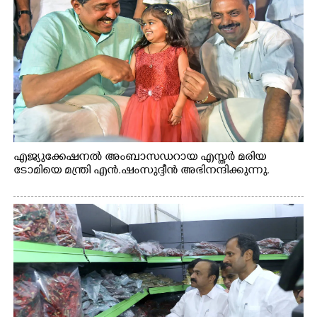
എജ്യുക്കേഷനൽ അംബാസഡറായ എസ്തർ മരിയ
ടോമിയെ മന്ത്രി എൻ.ഷംസുദ്ദീൻ അഭിനന്ദിക്കുന്നു.