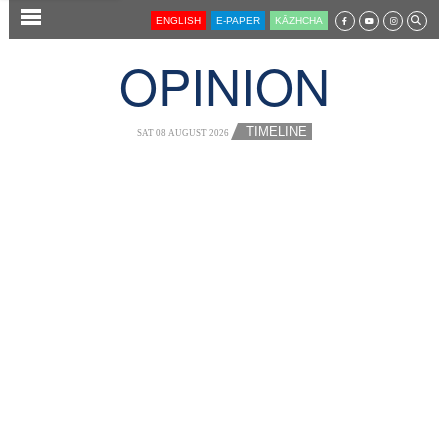
SECTIONS
ENGLISH
E-PAPER
KĀZHCHA
HOME
OPINION
LATEST
AUDIO
TIMELINE
SAT 08 AUGUST 2026
NOTIFIED NEWS
POLL
KERALA
LOCAL
NEWS 360
CASE DIARY