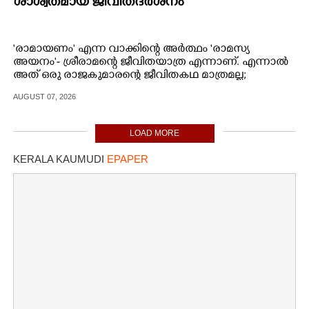
ശാശ്വതമായ ജീവിതദർശനം
'രാമായണം' എന്ന വാക്കിന്റെ അർത്ഥം 'രാമസ്യ
അയനം'- ശ്രീരാമന്റെ ജീവിതയാത്ര എന്നാണ്. എന്നാൽ
അത് ഒരു രാജകുമാരന്റെ ജീവിതകഥ മാത്രമല്ല;
AUGUST 07, 2026
LOAD MORE
KERALA KAUMUDI
EPAPER