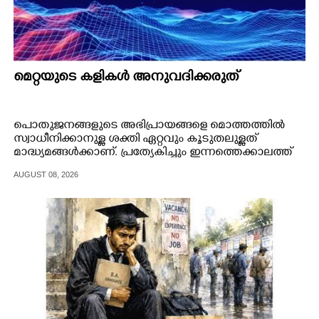
മെറ്റയുടെ കളികൾ അനുവദിക്കരുത്
പൊതുജനങ്ങളുടെ അഭിപ്രായങ്ങളെ മൊത്തത്തിൽ
സ്വാധീനിക്കാനുള്ള ശക്തി ഏറ്റവും കൂടുതലുള്ളത്
മാദ്ധ്യമങ്ങൾക്കാണ്. പ്രത്യേകിച്ചും ഇന്നത്തെക്കാലത്ത്
സോഷ്യൽ മീഡിയയുടെ അക്കാര്യത്തിലുള്ള സ്വാധീനം
AUGUST 08, 2026
വളരെ പ്രകടമാണ്.