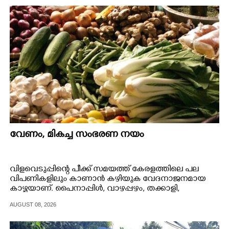
CINEMA
OPINION
PHOTOS
LIFESTYLE
SPIRITUAL
വേണം, മികച്ച സംഭരണ നയം
INFO+
വിളവെടുപ്പിന്റെ പീക്ക് സമയത്ത് കേരളത്തിലെ പല
വിപണികളിലും കാണാൻ കഴിയുക വേദനാജനമായ
ART
കാഴ്ചയാണ്. പൈനാപ്പിൾ, വാഴപ്പഴം, തക്കാളി,
പച്ചക്കറികൾ എന്നിവ സമൃദ്ധമായി എത്തുന്നു. വില
AUGUST 08, 2026
കുത്തനെ കുറയുന്നു. കർഷകർ തിടുക്കത്തിൽ അവ
ASTRO
വിറ്റഴിക്കുകയോ വിളവിന്റെ ഒരു ഭാഗം നശിക്കുകയോ
ചെയ്യുന്നു. കുറച്ച് മാസങ്ങൾക്ക് ശേഷം, അതേ ഉത്പന്നം