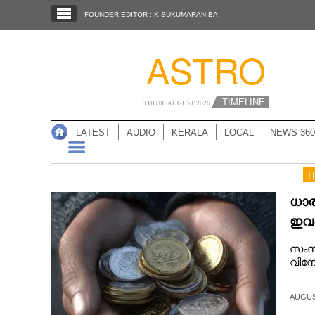
SECTIONS
FOUNDER EDITOR : K SUKUMARAN BA
HOME
ASTRO
LATEST
AUDIO
TIMELINE
THU 06 AUGUST 2026
NOTIFIED NEWS
LATEST
AUDIO
KERALA
LOCAL
NEWS 360
POLL
KERALA
T
ധാര
LOCAL
ഇവര
NEWS 360
സംസ്
വിന
CASE DIARY
AUGUST