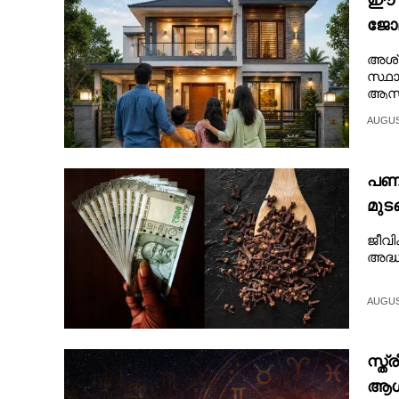
ഈ ന
ജോല
CARTOONS
അശ്വ
സ്ഥാ
LITERATURE
ആസൂത
AUGUST
ZOOM
പണത
CONTACT US
മുട
ജീവി
അദ്ധ
AUGUST
സ്ത
ആഗ്