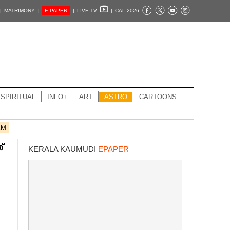
|
MATRIMONY |
E-PAPER
|
LIVE TV
|
CAL 2026
SPIRITUAL
INFO+
ART
ASTRO
CARTOONS
AM
്
KERALA KAUMUDI
EPAPER