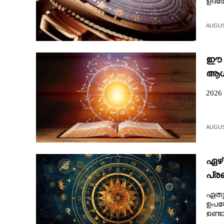
ഉദ്യ
AUGUST
ഈ ന
ആഗ്
2026
AUGUST
ഏഴ്
പ്ര
സാദ
ഏതു 
ഉപയോ
ഉണ്ട
പരാജ