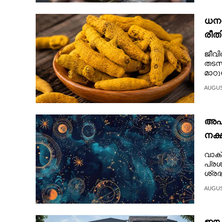
CINEMA
ധനയ
രീത
OPINION
വർദ്
ജീവി
തടസങ
PHOTOS
മാറ്
വിശ്
AUGUST
LIFESTYLE
അപ്
SPIRITUAL
നക്
INFO+
വാക്
പ്രശ
ശ്രദ്
ART
AUGUST
ASTRO