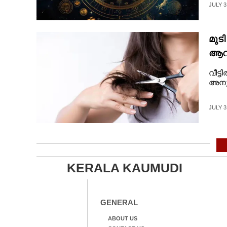
JULY 3
മുട
ആവർ
കാര
വീട്
അനു
JULY 3
KERALA KAUMUDI
GENERAL
ABOUT US