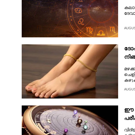
കലാര
ദേവാ
AUGUST
ദോഷ
നിങ
മഴക്
ചെള
കഴുക
AUGUST
ഈ ന
പരീ
വിദ്