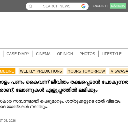
ENGLISH |
KĀZHCHA
CASE DIARY
CINEMA
OPINION
PHOTOS
LIFESTYLE
IMELINE
WEEKLY PREDICTIONS
YOURS TOMORROW
VISWAS
ാളം പണം കൈവന്ന് ജീവിതം രക്ഷപ്പെടാൻ പോകുന്നത
ാണ്, ലോണുകൾ എളുപ്പത്തിൽ ലഭിക്കും
‌കാര സമ്പന്നമായി പെരുമാറും, ശത്രുക്കളുടെ മേൽ വിജയം,
ോദ യാത്രകൾ നടത്തും.
 05, 2026