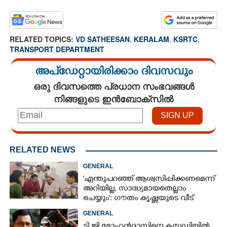
RELATED TOPICS:
VD SATHEESAN
,
KERALAM
,
KSRTC
,
TRANSPORT DEPARTMENT
അപ്ഡേറ്റായിരിക്കാം ദിവസവും
ഒരു ദിവസത്തെ പ്രധാന സംഭവങ്ങൾ
നിങ്ങളുടെ ഇൻബോക്സിൽ
RELATED NEWS
GENERAL
'എന്തുപറഞ്ഞ് ആശ്വസിപ്പിക്കണമെന്ന്
അറിയില്ല, സാദ്ധ്യമായതെല്ലാം
ചെയ്യും': ഗൗതം കൃഷ്ണയുടെ വീട്
സന്ദർശിച്ച് മുഖ്യമന്ത്രി
GENERAL
ടി ജി മോഹൻദാസിനെ കസ്റ്റഡിയിൽ