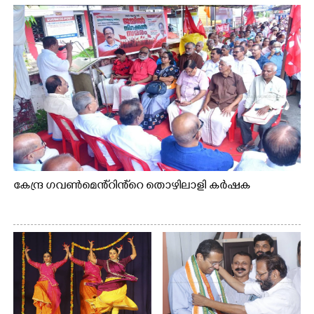
കേന്ദ്ര ഗവൺമെൻ്റിൻ്റെ തൊഴിലാളി കർഷക