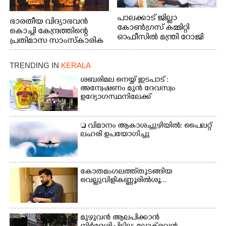
പാലക്കാട് ജില്ലാ
ഭാരതീയ വിദ്യാഭവൻ
കോൺഗ്രസ് കമ്മിറ്റി
കൊച്ചി കേന്ദ്രത്തിന്റെ
ഓഫീസിൽ മന്ത്രി റോജി
പ്രതിമാസ സാംസ്കാരിക
എം ജോണിന്
പരിപാടിയുടെ ഭാഗമായി
ടി.ഡി റോഡിലെ ഭാരതീയ
TRENDING IN
KERALA
വിദ്യാഭവൻ സർദാർ
പട്ടേൽ സഭാഗൃഹത്തിൽ
ശബരിമല നെയ്യ് ഇടപാട് :
എം. അക്ഷതയുടെ
അന്വേഷണം മുൻ ദേവസ്വം
ഉദ്യോഗസ്ഥനിലേക്ക്
നേതൃത്വത്തിൽ
അവതരിപ്പിച്ച ലയ നമൻ
കഥക് നൃത്തത്തിൽ നിന്ന്
 വിമാനം ആകാശച്ചുഴിയിൽ: പൈലറ്റ്
ലഹരി ഉപയോഗിച്ചു
കോതമംഗലത്ത് തുടങ്ങിയ
വെല്ലുവിളി കണ്ണൂരിൽ ശൂ...
മുഴുവൻ ആലപിക്കാൻ