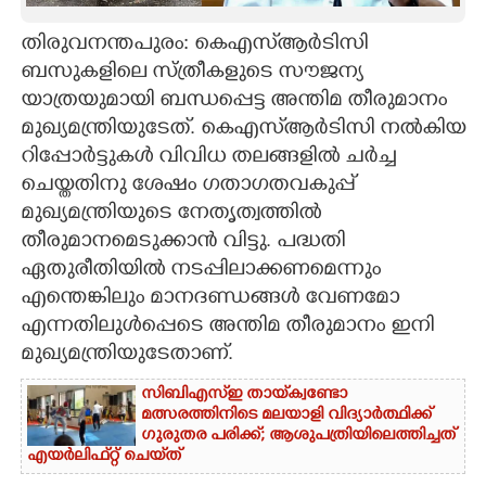
CARTOONS
തിരുവനന്തപുരം: കെഎസ്ആർടിസി
ബസുകളിലെ സ്ത്രീകളുടെ സൗജന്യ
യാത്രയുമായി ബന്ധപ്പെട്ട അന്തിമ തീരുമാനം
LITERATURE
മുഖ്യമന്ത്രിയുടേത്. കെഎസ്ആർടിസി നൽകിയ
റിപ്പോർട്ടുകൾ വിവിധ തലങ്ങളിൽ ചർച്ച
ZOOM
ചെയ്തതിനു ശേഷം ഗതാഗതവകുപ്പ്
മുഖ്യമന്ത്രിയുടെ നേതൃത്വത്തിൽ
CONTACT US
തീരുമാനമെടുക്കാൻ വിട്ടു. പദ്ധതി
ഏതുരീതിയിൽ നടപ്പിലാക്കണമെന്നും
എന്തെങ്കിലും മാനദണ്ഡങ്ങൾ വേണമോ
എന്നതിലുൾപ്പെടെ അന്തിമ തീരുമാനം ഇനി
മുഖ്യമന്ത്രിയുടേതാണ്.
സിബിഎസ്‌ഇ തായ്‌ക്വണ്ടോ
മത്സരത്തിനിടെ മലയാളി വിദ്യാർത്ഥിക്ക്
ഗുരുതര പരിക്ക്; ആശുപത്രിയിലെത്തിച്ചത്
എയ‌ർലിഫ്‌റ്റ് ചെയ്‌ത്