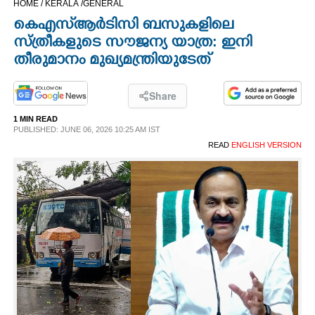
HOME /
KERALA /
GENERAL
CINEMA
കെഎസ്ആ‌‌ർടിസി ബസുകളിലെ
സ്ത്രീകളുടെ സൗജന്യ യാത്ര: ഇനി
OPINION
തീരുമാനം മുഖ്യമന്ത്രിയുടേത്
PHOTOS
Share
1 MIN READ
PUBLISHED: JUNE 06, 2026 10:25 AM IST
LIFESTYLE
READ
ENGLISH VERSION
SPIRITUAL
INFO+
ART
ASTRO