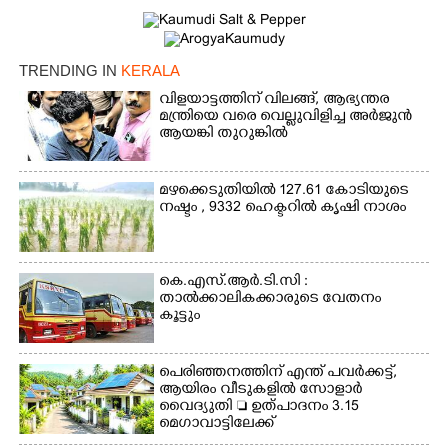
TRENDING IN
KERALA
വിളയാട്ടത്തിന് വിലങ്ങ്, ആഭ്യന്തര
മന്ത്രിയെ വരെ വെല്ലുവിളിച്ച അർജുൻ
ആയങ്കി തുറുങ്കിൽ
മഴക്കെടുതിയിൽ 127.61 കോടിയുടെ
നഷ്ടം , 9332 ഹെക്ടറിൽ കൃഷി നാശം
കെ.എസ്.ആർ.ടി.സി :
താൽക്കാലികക്കാരുടെ വേതനം
കൂട്ടും
പെരിഞ്ഞനത്തിന് എന്ത് പവർക്കട്ട്,​
ആയിരം വീടുകളിൽ സോളാർ
വൈദ്യുതി  ഉത്പാദനം 3.15
മെഗാവാട്ടിലേക്ക്