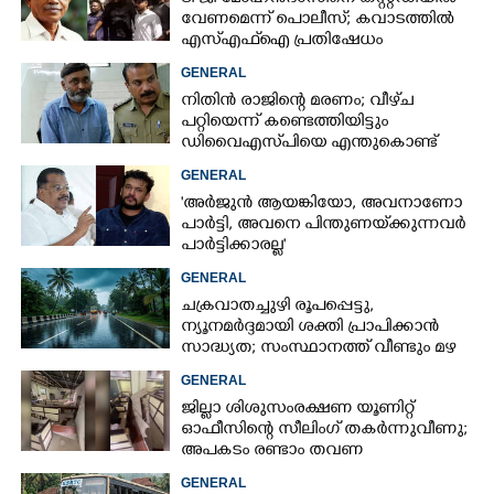
വേണമെന്ന് പൊലീസ്; കവാടത്തിൽ
എസ്എഫ്ഐ പ്രതിഷേധം
GENERAL
നിതിൻ രാജിന്റെ മരണം; വീഴ്‌ച
പറ്റിയെന്ന് കണ്ടെത്തിയിട്ടും
ഡിവൈഎസ്‌പിയെ എന്തുകൊണ്ട്
സസ്‌പെൻഡ് ചെയ്തില്ലെന്ന്
GENERAL
ഹൈക്കോടതി
'അർജുൻ ആയങ്കിയോ, അവനാണോ
പാർട്ടി, അവനെ പിന്തുണയ്‌ക്കുന്നവർ
പാർട്ടിക്കാരല്ല'
GENERAL
ചക്രവാതച്ചുഴി രൂപപ്പെട്ടു,
ന്യൂനമർദ്ദമായി ശക്തി പ്രാപിക്കാൻ
സാദ്ധ്യത; സംസ്ഥാനത്ത് വീണ്ടും മഴ
വരുന്നു
GENERAL
ജില്ലാ ശിശുസംരക്ഷണ യൂണിറ്റ്
ഓഫീസിന്റെ സീലിംഗ് തകർന്നുവീണു;
അപകടം രണ്ടാം തവണ
GENERAL