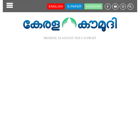
SECTIONS
ENGLISH
E-PAPER
KĀZHCHA
HOME
LATEST
MONDAY, 10 AUGUST 2026 5.33 PM IST
AUDIO
NOTIFIED NEWS
POLL
KERALA
LOCAL
NEWS 360
CASE DIARY