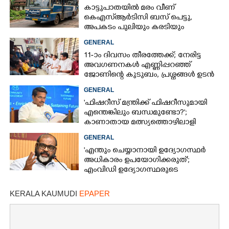
കാട്ടുപാതയിൽ മരം വീണ്
കെഎസ്‌ആർടിസി ബസ് പെട്ടു,
അപകടം പുലിയും കരടിയും
ഇറങ്ങുന്നിടത്ത്, പിന്നെ നടന്നത്
GENERAL
11-ാം ദിവസം തീരത്തേക്ക്; നേരിട്ട
അവഗണനകൾ എണ്ണിപ്പറഞ്ഞ്
ജോണിന്റെ കുടുബം,​ പ്രശ്നങ്ങൾ ഉടൻ
പരിഹരിക്കുമെന്ന് മന്ത്രിമാർ
GENERAL
'ഫിഷറീസ് മന്ത്രിക്ക് ഫിഷറീസുമായി
എന്തെങ്കിലും ബന്ധമുണ്ടോ?';
കാണാതായ മത്സ്യത്തൊഴിലാളി
ജോണിന്റെ മകൾ
GENERAL
'എന്തും ചെയ്യാനായി ഉദ്യോഗസ്ഥർ
അധികാരം ഉപയോഗിക്കരുത്';
എംവിഡി ഉദ്യോഗസ്ഥരുടെ
സസ്‌പെൻഷൻ ശിക്ഷയല്ലെന്ന് മന്ത്രി
KERALA KAUMUDI
EPAPER