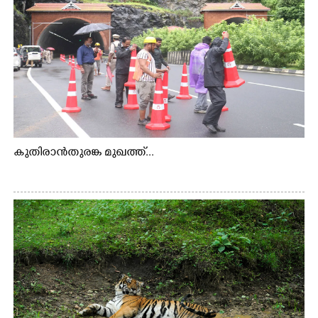
കുതിരാൻതുരങ്ക മുഖത്ത്...