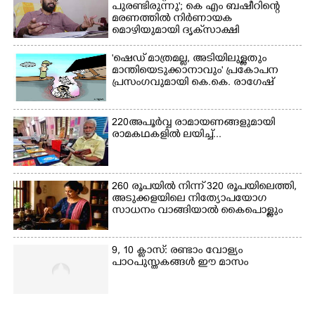
ഗങ്ങൾ
പുരണ്ടിരുന്നു'; കെ എം ബഷീറിന്റെ
മരണത്തിൽ നിർണായക
മൊഴിയുമായി ദൃക്‌സാക്ഷി
'ഷെഡ് മാത്രമല്ല, അടിയിലുള്ളതും
മാന്തിയെടുക്കാനാവും' പ്രകോപന
പ്രസംഗവുമായി കെ.കെ. രാഗേഷ്
220 അപൂർവ്വ രാമായണങ്ങളുമായി
രാമകഥകളിൽ ലയിച്ച്...
260 രൂപയിൽ നിന്ന് 320 രൂപയിലെത്തി,
അടുക്കളയിലെ നിത്യോപയോഗ
സാധനം വാങ്ങിയാൽ കൈപൊള്ളും
9, 10 ക്ലാസ്: രണ്ടാം വോള്യം
പാഠപുസ്തകങ്ങൾ ഈ മാസം