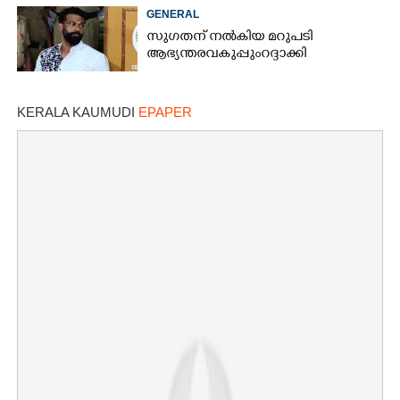
നിർദ്ദേശം
GENERAL
സുഗതന് നൽകിയ മറുപടി
ആഭ്യന്തരവകുപ്പും റദ്ദാക്കി
KERALA KAUMUDI
EPAPER