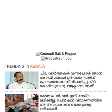
×
Share this link
Copy Link
TRENDING IN
KERALA
'ചില വാർത്തകൾ വന്നപ്പോൾ ഞാൻ
കോഫി ഷോപ്പ് ഉദ്ഘാടനത്തിന്
പോയതാണെന്ന് വിചാരിച്ചു, 400
കോടിയുടെ പ്രോജക്ടാണ് അത്'
ക്ഷേമ പെൻഷൻ ഇനി നേരിട്ട്
ലഭിക്കില്ല,​ പെൻഷൻ വിതരണത്തിൽ
നിന്ന് സഹകരണ ബാങ്കുകളെ
ഒഴിവാക്കി