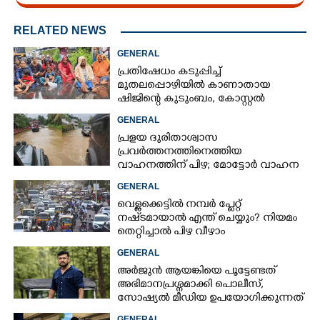
RELATED NEWS
GENERAL
പ്രതിഷേധം കടുപ്പിച്ച്
മുതലപ്പൊഴിയിൽ കാണാതായ
ഷിജിന്റെ കുടുംബം, കോസ്റ്റൽ
പൊലീസ് സ്റ്റേഷനുമുന്നിൽ
GENERAL
കുത്തിയിരിക്കുന്നു
പ്രളയ ദുരിതാശ്വാസ
പ്രവർത്തനത്തിനെത്തിയ
വാഹനത്തിന് പിഴ; മോട്ടോർ വാഹന
വകുപ്പ് ഉദ്യോഗസ്ഥന് സസ്പെൻഷൻ
GENERAL
വെള്ളക്കെട്ടിൽ നമ്പർ പ്ലേറ്റ്
നഷ്‌ടമായാൽ എന്ത് ചെയ്യും? നിയമം
തെറ്റിച്ചാൽ പിഴ വീഴാം
GENERAL
അർജുൻ ആയങ്കിയെ പൂട്ടേണ്ടത്
അഭിമാനപ്രശ്നമാക്കി പൊലീസ്,
സാേഷ്യൽ മീഡിയ ഉപയോഗിക്കുന്നത്
മറ്റൊരാളെന്ന് സംശയം
GENERAL