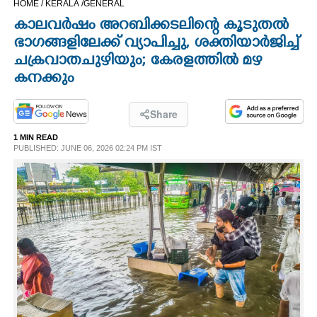
HOME /
KERALA /
GENERAL
CINEMA
കാലവർഷം അറബിക്കടലിന്റെ കൂടുതൽ
ഭാഗങ്ങളിലേക്ക് വ്യാപിച്ചു, ശക്തിയാർജിച്ച്
OPINION
ചക്രവാതചുഴിയും; കേരളത്തിൽ മഴ
കനക്കും
PHOTOS
Share
LIFESTYLE
1 MIN READ
PUBLISHED: JUNE 06, 2026 02:24 PM IST
SPIRITUAL
INFO+
ART
ASTRO