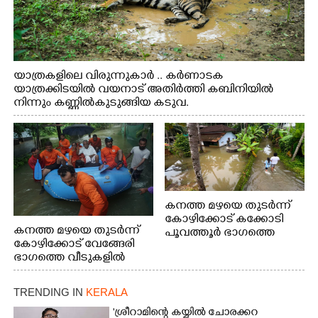
യാത്രകളിലെ വിരുന്നുകാർ .. കർണാടക
യാത്രക്കിടയിൽ വയനാട് അതിർത്തി കബിനിയിൽ
നിന്നും കണ്ണിൽകുടുങ്ങിയ കടുവ.
കനത്ത മഴയെ തുടർന്ന്
കോഴിക്കോട് കക്കോടി
കനത്ത മഴയെ തുടർന്ന്
പൂവത്തൂർ ഭാഗത്തെ
കോഴിക്കോട് വേങ്ങേരി
വീടുകളിൽ വെള്ളം
ഭാഗത്തെ വീടുകളിൽ
കയറിയപ്പോൾ
വെള്ളം
കയറിയപ്പോൾ ആളുകളെ
TRENDING IN
KERALA
സുരക്ഷിത സ്ഥാനത്തേക്ക്
മാറ്റുന്ന സുരക്ഷാസേനാം
'ശ്രീറാമിന്റെ കയ്യിൽ ചോരക്കറ