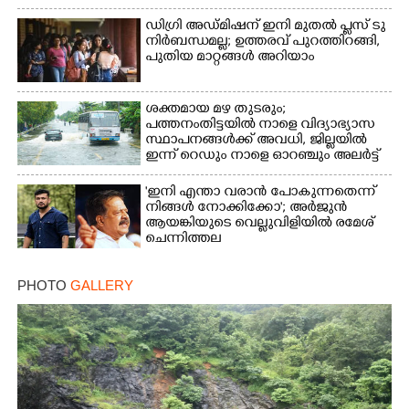
ഡിഗ്രി അഡ്മിഷന് ഇനി മുതൽ പ്ലസ് ടു
നിർബന്ധമല്ല; ഉത്തരവ് പുറത്തിറങ്ങി,
പുതിയ മാറ്റങ്ങൾ അറിയാം
ശക്തമായ മഴ തുടരും;
പത്തനംതിട്ടയിൽ നാളെ വിദ്യാഭ്യാസ
സ്ഥാപനങ്ങൾക്ക് അവധി,​ ജില്ലയിൽ
ഇന്ന് റെ‌ഡും നാളെ ഓറഞ്ചും അലർട്ട്
'ഇനി എന്താ വരാൻ പോകുന്നതെന്ന്
നിങ്ങൾ നോക്കിക്കോ'; അർജുൻ
ആയങ്കിയുടെ വെല്ലുവിളിയിൽ രമേശ്
ചെന്നിത്തല
PHOTO
GALLERY