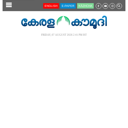
SECTIONS
ENGLISH
E-PAPER
KĀZHCHA
HOME
LATEST
FRIDAY, 07 AUGUST 2026 2.41 PM IST
AUDIO
NOTIFIED NEWS
POLL
KERALA
LOCAL
NEWS 360
CASE DIARY