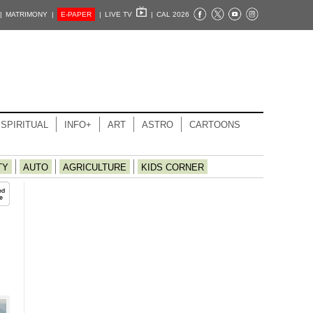
|
MATRIMONY |
E-PAPER
|
LIVE TV
|
CAL 2026
SPIRITUAL
INFO+
ART
ASTRO
CARTOONS
TY
AUTO
AGRICULTURE
KIDS CORNER