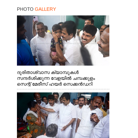
PHOTO
GALLERY
ദുരിതാശ്വാസ ക്യാമ്പുകൾ
സന്ദർശിക്കുന്ന വേളയിൽ ചമ്പക്കുളം
സെന്റ് മേരീസ് ഹയർ സെക്കൻഡറി
സ്കൂളിലെ ക്യാമ്പിലെത്തിയ എ.ഐ.സി.സി
ജനറൽ സെക്രട്ടറി കെ.സി
വേണുഗോപാൽ എം.പി കുരുന്നിനെ
എടുത്ത് ലാളിച്ചപ്പോൾ. സഹകരണ-
എക്സൈസ് വകുപ്പ് മന്ത്രി എം. ലിജു,
കൃഷിവകുപ്പ് മന്ത്രി ടി. സിദ്ദിഖ്, റെജി
ചെറിയാൻ എം. എൽ. എ എന്നിവർ സമീപം