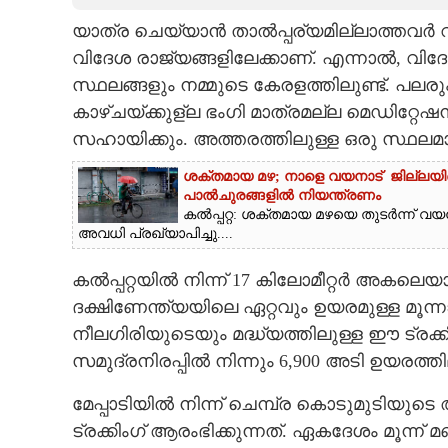
യാത്ര ചെയ്യാൻ താൽപ്പര്യമില്ലാത്തവർ വ
CARTOONS
വിദേശ രാജ്യങ്ങളിലേക്കാണ്. എന്നാൽ, വി
സ്ഥലങ്ങളും നമ്മുടെ കേരളത്തിലുണ്ട്. പലര
LITERATURE
കാഴ്‌ചയ്‌ക്കുള്ല ഭംഗി മാത്രമല്ല മെഡിറ
സഹായിക്കും. അത്തരത്തിലുള്ള ഒരു സ്ഥലമ
ZOOM
ശക്തമായ മഴ; നാളെ വയനാട് ജില്ലയില
പാൽചുരങ്ങളിൽ നിയന്ത്രണം
CONTACT US
കൽപ്പറ്റ: ശക്തമായ മഴയെ തുടർന്ന് വ
അവധി പ്രഖ്യാപിച്ചു....
കൽപ്പറ്റയിൽ നിന്ന് 17 കിലോമീറ്റർ അകലെ
ദക്ഷിണേന്ത്യയിലെ ഏറ്റവും ഉയരമുള്ള മൂന്
നീലഗിരിയുടെയും മദ്ധ്യത്തിലുള്ള ഈ ട്ര
സമുദ്രനിരപ്പിൽ നിന്നും 6,900 അടി ഉയരത്ത
മേപ്പാടിയിൽ നിന്ന് ചെമ്പ്ര കൊടുമുടിയു
ട്രക്കിംഗ് ആരംഭിക്കുന്നത്. ഏകദേശം മൂന്ന് മ