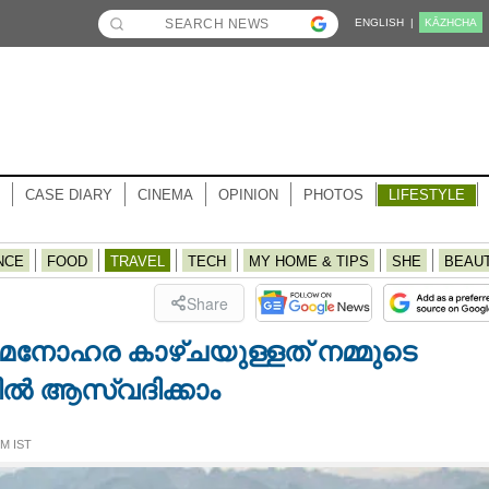
ENGLISH |
KĀZHCHA
CASE DIARY
CINEMA
OPINION
PHOTOS
LIFESTYLE
NCE
FOOD
TRAVEL
TECH
MY HOME & TIPS
SHE
BEAU
Share
നോഹര കാഴ്‌ചയുള്ളത് നമ്മുടെ
ിൽ ആസ്വദിക്കാം
PM IST