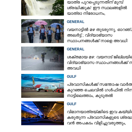
യാത്ര പുറപ്പെടുന്നതിന് മുമ്പ്
ശ്രദ്ധിക്കുക! ഈ സ്ഥലങ്ങളിൽ
യാത്രാ നിരോധനം,​
വിനോദസഞ്ചാരം ഇപ്പോൾ വേണ്ടെ
GENERAL
മുന്നറിയിപ്പ്
വിദേശത്തൊന്
വയനാട്ടിൽ മഴ തുടരുന്നു,​ ഓറഞ്ച
കാഴ്‌ചയുള്ളത് 
അലർട്ട് ; വിദ്യാഭ്യാസ
ചുരുങ്ങിയ ചെ
സ്ഥാപനങ്ങൾക്ക് നാളെ അവധി
GENERAL
ശക്തമായ മഴ: വയനാട് ജില്ലയി
വിദ്യാഭ്യാസ സ്ഥാപനങ്ങള്‍ക്ക് 
അവധി
GULF
പ്രവാസികൾക്ക് സന്തോഷ വാർത്
കുറഞ്ഞ ചെലവിൽ ഗൾഫിൽ നിന്ന
നാട്ടിലെത്താം,​ കൂടുതൽ
സർവീസുകളുമായി എയർഇന്ത്യ
GULF
എക്സ്പ്രസ്
വിമാനയാത്രയ്‌ക്കിടെ ഇവ കയ്യ
കരുതുന്ന പ്രവാസികളുടെ ശ്രദ്ധയ്‌
വൻ അപകടം വിളിച്ചുവരുത്തും,
സൂക്ഷിക്കൂ