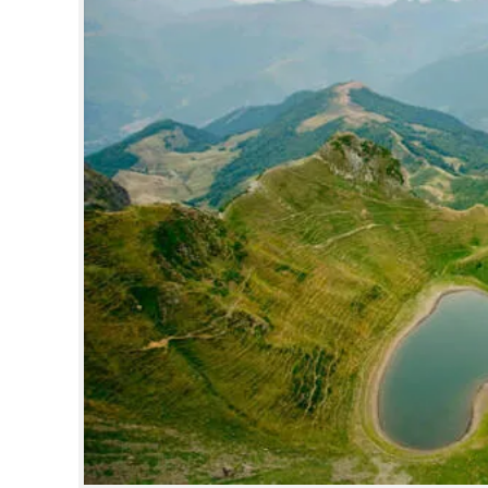
CINEMA
OPINION
PHOTOS
LIFESTYLE
SPIRITUAL
INFO+
ART
ASTRO