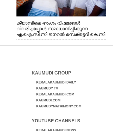
ക്യാമ്പിലെ അംഗം വിഷമങ്ങൾ
വിവരിച്ചപ്പോൾ സമാധാനിപ്പിക്കുന്ന
എ.ഐ.സി.സി ജനറൽ സെക്രട്ടറി കെ.സി
വേണുഗോപാൽ എം.പി. സഹകരണ-
എക്സൈസ് വകുപ്പ് മന്ത്രി എം. ലിജു,
എന്നിവർ
KAUMUDI GROUP
KERALAKAUMUDI DAILY
KAUMUDY TV
KERALAKAUMUDI.COM
KAUMUDI.COM
KAUMUDYMATRIMONY.COM
YOUTUBE CHANNELS
KERALAKAUMUDI NEWS