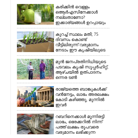
കരിക്കിൻ വെള്ളം
ഒആർഎസിനേക്കാൾ
നല്ലതാണോ?
ഇക്കാര്യങ്ങൾ ഉറപ്പായും
അറിഞ്ഞിരിക്കണം
കുറച്ച് സ്ഥലം മതി; 75
ദിവസം കൊണ്ട്
വീട്ടിലിരുന്ന് വരുമാനം
നേടാം ഈ കൃഷിയിലൂടെ
മുൻ ജനപ്രതിനിധിയുടെ
പടവലം കൃഷി സൂപ്പർഹിറ്റ്,​
ആഴ്ചയിൽ ഉത്പാദനം
ഒന്നര ടൺ
രാജ്യത്തെ ബാങ്കുകൾക്ക്
വൻനേട്ടം,​ ലാഭം അരലക്ഷം
കോടി കഴിഞ്ഞു,​ മുന്നിൽ
ഇവർ
റബറിനെക്കാൾ മൂന്നിരട്ടി
ലാഭം,​ ഒരേക്കറിൽ നിന്ന്
പത്ത് ലക്ഷം രൂപവരെ
വരുമാനം ലഭിക്കുന്ന
കൃഷിക്ക് ഡിമാൻഡേറുന്നു