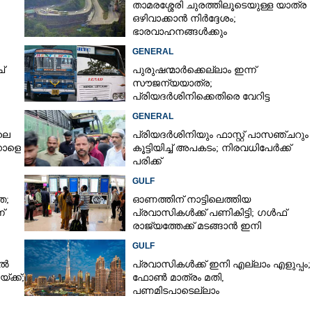
താമരശ്ശേരി ചുരത്തിലൂടെയുള്ള യാത്ര
ഒഴിവാക്കാൻ നിർദ്ദേശം;
ഭാരവാഹനങ്ങൾക്കും
ന്ന്
വിനോദസഞ്ചാരികൾക്കും
GENERAL
Copy Link
നിയന്ത്രണം
നുമല്ല, ഈ അതിമനോഹര
്
പുരുഷന്മാർക്കെല്ലാം ഇന്ന്
നമ്മുടെ കേരളത്തിൽ;
സൗജന്യയാത്ര;
ലവിൽ ആസ്വദിക്കാം
പ്രിയദർശിനിക്കെതിരെ വേറിട്ട
പ്രതിഷേധവുമായി അങ്കമാലിയിലെ
GENERAL
സ്വകാര്യ ബസുകൾ
ലെ
പ്രിയദർശിനിയും ഫാസ്റ്റ് പാസഞ്ചറും
നാളെ
കൂട്ടിയിച്ച് അപകടം; നിരവധിപേർക്ക്
പരിക്ക്
GULF
ത;
ഓണത്തിന് നാട്ടിലെത്തിയ
്
പ്രവാസികൾക്ക് പണികിട്ടി; ഗൾഫ്
രാജ്യത്തേക്ക് മടങ്ങാൻ ഇനി
ഇരട്ടിയിലധികം പണം ചെലവാക്കണം
GULF
ിൽ
പ്രവാസികൾക്ക് ഇനി എല്ലാം എളുപ്പം;
ക്ക്;
ഫോൺ മാത്രം മതി,​
പണമിടപാടെല്ലാം
നിമിഷങ്ങൾക്കുള്ളിൽ