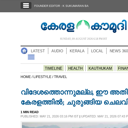
SECTIONS
FOUNDER EDITOR : K SUKUMARAN BA
HOME
LATEST
AUDIO
SUNDAY, 09 AUGUST 2026 6.58 PM IST
NOTIFIED NEWS
LATEST
AUDIO
KERALA
LOCAL
NEWS 360
POLL
KERALA
TIMELINE
HEALTH
KAUTHUKAM
FINA
HOME /
LIFESTYLE /
TRAVEL
LOCAL
വിദേശത്തൊന്നുമല്ല, ഈ അതിമ
NEWS 360
കേരളത്തിൽ; ചുരുങ്ങിയ ചെലവ
1 MIN READ
CASE DIARY
PUBLISHED: MAY 21, 2026 03:16 PM IST
|
UPDATED: MAY 21, 2026 07:43 