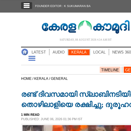
SECTIONS
FOUNDER EDITOR : K SUKUMARAN BA
HOME
LATEST
AUDIO
SATURDAY, 08 AUGUST 2026 4.54 AM IST
NOTIFIED NEWS
LATEST
AUDIO
KERALA
LOCAL
NEWS 360
POLL
KERALA
TIMELINE
GE
HOME /
KERALA /
GENERAL
LOCAL
രണ്ട് ദിവസമായി സ്ലാബിനടി
NEWS 360
തൊഴിലാളിയെ രക്ഷിച്ചു; ദുര
1 MIN READ
CASE DIARY
PUBLISHED: JUNE 06, 2026 01:36 PM IST