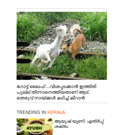
ഗോട്ട് ലൈഫ് ...വിശപ്പടക്കാൻ ഇത്തിരി
പുല്ല് തിന്നാനെത്തിയതാണ് ആട്.
തെരുവ് നായ്ക്കൾ കടിച്ച് കീറാൻ
വന്നതോടെ വയറിന്റെ ആന്തൽ മറന്ന്
ജീവന് വേണ്ടിയായി ഓട്ടം. എറണാകുളം
TRENDING IN
KERALA
വാത്തുരുത്തിയിൽ നിന്നുള്ള കാഴ്ച
ആയുഷ് യൂണി: എതിർപ്പ്
ശക്തം