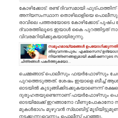
കോഴിക്കോട്: രണ്ട് ദിവസമായി ഫുട്‌പാത്ത
CARTOONS
അന്യസംസ്ഥാന തൊഴിലാളിയെ പൊലീസും ഫയർഫ
രാവിലെ പത്തരയോടെ കോഴിക്കോട് പുഷ്‌പ 
LITERATURE
ദ്വാരത്തിലൂടെ ഇയാൾ കൈ പുറത്തിട്ടത് ന
വിവരമറിയിക്കുകയായിരുന്നു.
ZOOM
സമൂഹമാദ്ധ്യമങ്ങൾ ഉപയോഗിക്കുന്നതി
തിരുവനന്തപുരം: എക്സൈസ് ഉദ്യോഗസ
CONTACT US
നിയന്ത്രണങ്ങളുമായി കമ്മിഷണറുടെ 
ചിത്രങ്ങൾ പകർത്തുകയോ...
ചെമ്മങ്ങാട് പൊലീസും ഫയർഫോഴ്‌സും ചേർ
പുറത്തെടുത്തത്. ശേഷം ഇയാളെ ബീച്ച് ആശു
ഓടയിൽ കുടുങ്ങിക്കിടക്കുകയാണെന്ന് രക്ഷ
ദുരൂഹതയുണ്ടെന്നാണ് ഫയർഫോഴ്‌സും പൊലീ
ഓടയിലേക്ക് ഇറങ്ങാനോ വീണുപോകാനോ സ
മുകൾഭാഗം മുഴുവൻ സ്ലാബിട്ട് മൂടിയിട്ടു
നടക്കുന്നുവെന്നും പൊലീസ് പറഞ്ഞു.