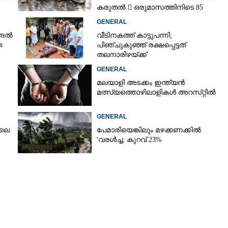
കരുതൽ  ഒരുമാസത്തിനിടെ 85
അപകടം
GENERAL
്ങൽ
വീടിനകത്ത് കാട്ടുപന്നി;
ത
പിഞ്ചുകുഞ്ഞ് രക്ഷപ്പെട്ടത്
തലനാരിഴയ്ക്ക്
GENERAL
മലയാളി അടക്കം ഇന്ത്യൻ
മത്സ്യത്തൊഴിലാളികൾ അറസ്‌റ്റിൽ
GENERAL
ിലെ
പേമാരിയെങ്കിലും മഴക്കണക്കിൽ
'വരൾച്ച; കുറവ് 23%
Share this link
യി സ്ലാബിനടിയിൽ
Copy Link