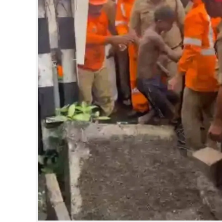
CINEMA
OPINION
PHOTOS
LIFESTYLE
SPIRITUAL
INFO+
ART
ASTRO