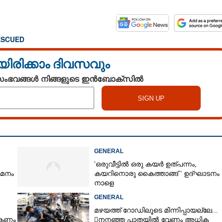
ESCUED
യിരിക്കാം ദിവസവും
 സംഭവങ്ങൾ നിങ്ങളുടെ ഇൻബോക്സിൽ
GENERAL
'ഒരുവീട്ടിൽ ഒരു കയർ ഉത്പന്നം,
യമനം
കയറിനൊരു കൈത്താങ്ങ് ' ഉദ്ഘാടനം
നാളെ
GENERAL
മഴയത്ത് റോഡിലൂടെ മിന്നിപ്പായല്ലേ...
ൽകണം
നനഞ്ഞ പാതയിൽ വേണം അധിക