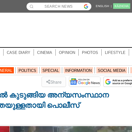
ENGLISH |
KĀZHCHA
CASE DIARY
CINEMA
OPINION
PHOTOS
LIFESTYLE
NERAL
POLITICS
SPECIAL
INFORMATION
SOCIAL MEDIA
Share
യിൽ കുടുങ്ങിയ അന്യസംസ്ഥാന
ൂഹതയുള്ളതായി പൊലീസ്