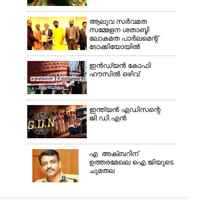
ആലുവ സർവമത
സമ്മേളന ശതാബ്ദി
ലോകമത പാർലമെന്റ്
ടോക്കിയോയിൽ
ഇൻഡ്യൻ കോഫി
ഹൗസിൽ ഒഴിവ്
ഇന്ത്യൻ എഡിസന്റെ
ജി.ഡി.എൻ
എ. അക്ബറിന്
ഉത്തരമേഖല ഐ.ജിയുടെ
ചുമതല