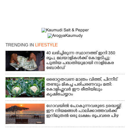
TRENDING IN
LIFESTYLE
40 ലഭിച്ചിരുന്ന സ്ഥാനത്ത് ഇനി 350
രൂപ, മലയാളികൾക്ക് കോളടിച്ചു:
പുതിയ പദ്ധതിയുമായി നാളികേര
ബോർഡ്
ഒരൊറ്റതവണ മാത്രം വിത്ത്, പിന്നീട്
തണ്ടും മികച്ച പരിചരണവും മതി:
കോളിഫ്ലവർ ഈ രീതിയിലും
കൃഷിചെയ്യാം
ഗോവയിൽ പോകുന്നവരുടെ ശ്രദ്ധയ്ക്ക്:
ഈ നിയമങ്ങൾ പാലിക്കാത്തവർക്ക്
ഇനിമുതൽ ഒരു ലക്ഷം രൂപവരെ പിഴ