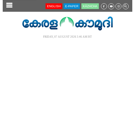
SECTIONS
ENGLISH
E-PAPER
KĀZHCHA
HOME
LATEST
FRIDAY, 07 AUGUST 2026 3.46 AM IST
AUDIO
NOTIFIED NEWS
POLL
KERALA
LOCAL
NEWS 360
CASE DIARY