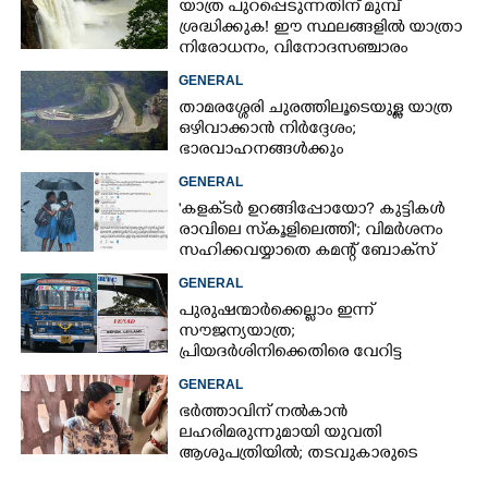
യാത്ര പുറപ്പെടുന്നതിന് മുമ്പ്
ശ്രദ്ധിക്കുക! ഈ സ്ഥലങ്ങളിൽ യാത്രാ
നിരോധനം,​ വിനോദസഞ്ചാരം
ഇപ്പോൾ വേണ്ടെന്ന് മുന്നറിയിപ്പ്
GENERAL
താമരശ്ശേരി ചുരത്തിലൂടെയുള്ള യാത്ര
ഒഴിവാക്കാൻ നിർദ്ദേശം;
ഭാരവാഹനങ്ങൾക്കും
വിനോദസഞ്ചാരികൾക്കും
GENERAL
നിയന്ത്രണം
'കളക്‌ടർ ഉറങ്ങിപ്പോയോ? കുട്ടികൾ
രാവിലെ സ്‌കൂളിലെത്തി'; വിമർശനം
സഹിക്കവയ്യാതെ കമന്റ് ബോക്‌സ്
പൂട്ടി കോഴിക്കോട് കളക്‌ടർ
GENERAL
പുരുഷന്മാർക്കെല്ലാം ഇന്ന്
സൗജന്യയാത്ര;
പ്രിയദർശിനിക്കെതിരെ വേറിട്ട
പ്രതിഷേധവുമായി അങ്കമാലിയിലെ
GENERAL
സ്വകാര്യ ബസുകൾ
ഭർത്താവിന് നൽകാൻ
ലഹരിമരുന്നുമായി യുവതി
ആശുപത്രിയിൽ; തടവുകാരുടെ
കയ്യിൽ കൊടുത്തുവിടാൻ പദ്ധതി