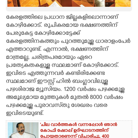
CARTOONS
കേരളത്തിലെ പ്രധാന ജില്ലകളിലൊന്നാണ്
കോഴിക്കോട്. രുചികരമായ ഭക്ഷണത്തിന്
LITERATURE
പേരുകേട്ട കോഴിക്കോട്ടേക്ക്
കേരളത്തിനകത്തും പുറത്തുമുള്ള ധാരാളംപേർ
ZOOM
എത്താറുണ്ട്. എന്നാൽ, ഭക്ഷണത്തിന്
മാത്രമല്ല, ചരിത്രപരമായും ഏറെ
CONTACT US
പ്രത്യേകതകളുള്ള സ്ഥലമാണ് കോഴിക്കോട്.
ഇവിടെ എത്തുന്നവർ കണ്ടിരിക്കേണ്ട
സ്ഥലമാണ് ഈസ്റ്റ് ഹിൽ ബംഗ്ലാവിലുള്ള
പഴശിരാജ മ്യൂസിയം. 1200 വർഷം പഴക്കമുള്ള
അമൂല്യമായ മുത്തുകൾ മുതൽ 8000 വർഷം
പഴക്കമുള്ള പുരാവസ്‌തു ശേഖരം വരെ
ഇവിടെയുണ്ട്.
'ചില വാർത്തകൾ വന്നപ്പോൾ ഞാൻ
കോഫി ഷോപ്പ് ഉദ്ഘാടനത്തിന്
പോയതാണെന്ന് വിചാരിച്ചു, 400