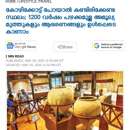
HOME /
LIFESTYLE /
TRAVEL
CINEMA
കോഴിക്കോട്ട് പോയാൽ കണ്ടിരിക്കേണ്ട
സ്ഥലം; 1200 വർഷം പഴക്കമുള്ള അമൂല്യ
OPINION
മുത്തുകളും ആഭരണങ്ങളും ഉൾപ്പെടെ
കാണാം
PHOTOS
Share
LIFESTYLE
1 MIN READ
PUBLISHED: MAY 29, 2026 11:55 AM IST
UPDATED: MAY 29, 2026 11:04 PM IST
SPIRITUAL
INFO+
ART
ASTRO