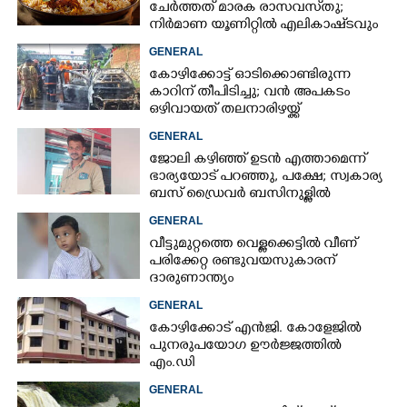
ചേർത്തത് മാരക രാസവസ്‌തു;
നിർമാണ യൂണിറ്റിൽ എലികാഷ്‌ടവും
കുപ്പിച്ചില്ലും
GENERAL
കോഴിക്കോട്ട് ഓടിക്കൊണ്ടിരുന്ന
കാറിന് തീപിടിച്ചു; വൻ അപകടം
ഒഴിവായത് തലനാരിഴയ്ക്ക്
GENERAL
ജോലി കഴിഞ്ഞ് ഉടൻ എത്താമെന്ന്
ഭാര്യയോട് പറഞ്ഞു, പക്ഷേ; സ്വകാര്യ
ബസ് ഡ്രൈവ‌ർ ബസിനുള്ളിൽ
തൂങ്ങിമരിച്ച നിലയിൽ
GENERAL
വീട്ടുമുറ്റത്തെ വെള്ളക്കെട്ടിൽ വീണ്
പരിക്കേറ്റ രണ്ടുവയസുകാരന്
ദാരുണാന്ത്യം
GENERAL
കോഴിക്കോട് എൻജി. കോളേജിൽ
പുനരുപയോഗ ഊർജ്ജത്തിൽ
എം.ഡി
GENERAL