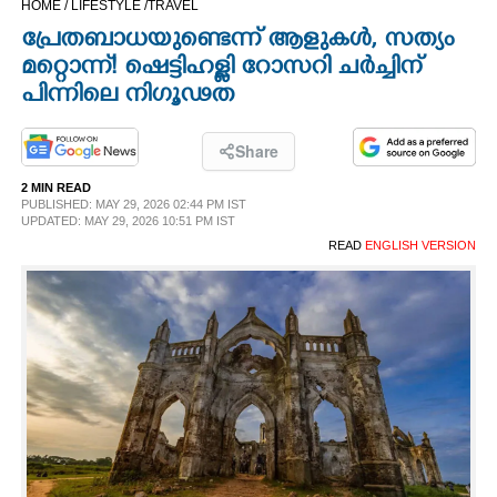
HOME /
LIFESTYLE /
TRAVEL
CINEMA
പ്രേതബാധയുണ്ടെന്ന് ആളുകൾ, സത്യം
മറ്റൊന്ന്! ഷെട്ടിഹള്ളി റോസറി ചർച്ചിന്
OPINION
പിന്നിലെ നിഗൂഢത
PHOTOS
Share
2 MIN READ
PUBLISHED: MAY 29, 2026 02:44 PM IST
LIFESTYLE
UPDATED: MAY 29, 2026 10:51 PM IST
READ
ENGLISH VERSION
SPIRITUAL
INFO+
ART
ASTRO