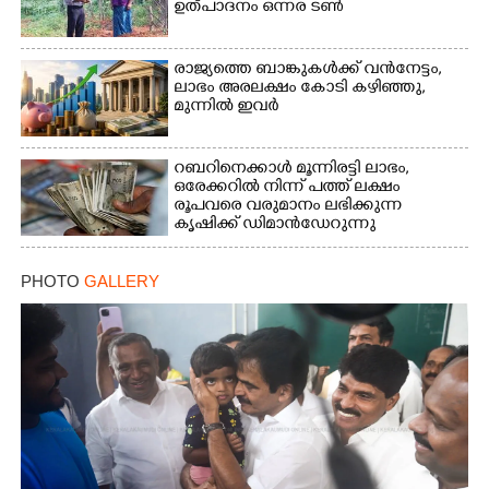
ഉത്പാദനം ഒന്നര ടൺ
രാജ്യത്തെ ബാങ്കുകൾക്ക് വൻനേട്ടം,​
ലാഭം അരലക്ഷം കോടി കഴിഞ്ഞു,​
മുന്നിൽ ഇവർ
റബറിനെക്കാൾ മൂന്നിരട്ടി ലാഭം,​
ഒരേക്കറിൽ നിന്ന് പത്ത് ലക്ഷം
രൂപവരെ വരുമാനം ലഭിക്കുന്ന
കൃഷിക്ക് ഡിമാൻഡേറുന്നു
PHOTO
GALLERY