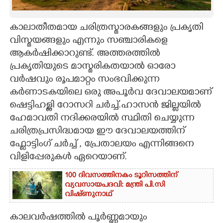
CARTOONS
കാലാതീതമായ ചരിത്രസ്മാരകങ്ങളും പ്രകൃതി
വിസ്മയങ്ങളും എന്നും സഞ്ചാരികളെ
LITERATURE
ആകർഷിക്കാറുണ്ട്. അത്തരത്തിൽ
പ്രകൃതിയുടെ മാസ്മരികതയാൽ ഓരോ
ZOOM
വർഷവും രൂപമാറ്റം സംഭവിക്കുന്ന
കർണാടകയിലെ ഒരു അപൂർവ ദേവാലയമാണ്
CONTACT US
ഷെട്ടിഹള്ളി റോസറി ചർച്ച്.ഹാസൻ ജില്ലയിൽ
ഹേമാവതി നദിക്കരയിൽ സ്ഥിതി ചെയ്യുന്ന
ചരിത്രപ്രസിദ്ധമായ ഈ ദേവാലയത്തിന്
ഫ്ലോട്ടിംഗ് ചർച്ച് , പ്രേതാലയം എന്നിങ്ങനെ
വിളിപ്പേരുകൾ ഏറെയാണ്.
100 ദിവസത്തിനകം ടൂറിസത്തിന്
വ്യവസായപദവി: മന്ത്രി പി.സി
വിഷ്‌ണുനാഥ്
കാലവർഷത്തിൽ പൂർണ്ണമായും