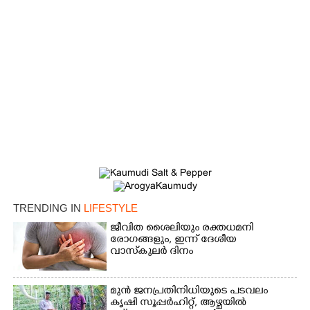
TRENDING IN
LIFESTYLE
ജീവിത ശൈലിയും രക്തധമനി
രോഗങ്ങളും, ഇന്ന് ദേശീയ
വാസ്‌കുലര്‍ ദിനം
മുൻ ജനപ്രതിനിധിയുടെ പടവലം
കൃഷി സൂപ്പർഹിറ്റ്,​ ആഴ്ചയിൽ