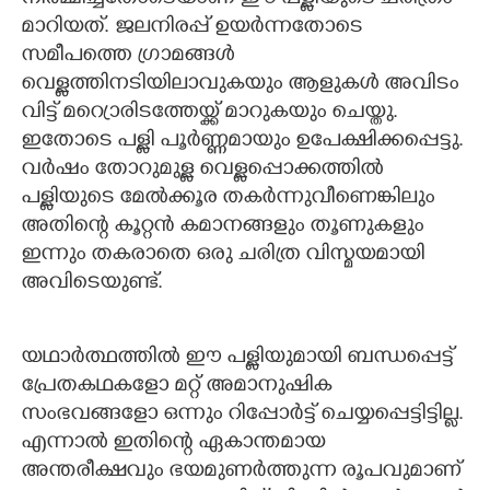
മാറിയത്. ജലനിരപ്പ് ഉയർന്നതോടെ
സമീപത്തെ ഗ്രാമങ്ങൾ
വെള്ളത്തിനടിയിലാവുകയും ആളുകൾ അവിടം
വിട്ട് മറ്രൊരിടത്തേയ്ക്ക് മാറുകയും ചെയ്തു.
ഇതോടെ പള്ളി പൂർണ്ണമായും ഉപേക്ഷിക്കപ്പെട്ടു.
വർഷം തോറുമുള്ള വെള്ളപ്പൊക്കത്തിൽ
പള്ളിയുടെ മേൽക്കൂര തകർന്നുവീണെങ്കിലും
അതിന്റെ കൂറ്റൻ കമാനങ്ങളും തൂണുകളും
ഇന്നും തകരാതെ ഒരു ചരിത്ര വിസ്മയമായി
അവിടെയുണ്ട്.
യഥാർത്ഥത്തിൽ ഈ പള്ളിയുമായി ബന്ധപ്പെട്ട്
പ്രേതകഥകളോ മറ്റ് അമാനുഷിക
സംഭവങ്ങളോ ഒന്നും റിപ്പോർട്ട് ചെയ്യപ്പെട്ടിട്ടില്ല.
എന്നാൽ ഇതിന്റെ ഏകാന്തമായ
അന്തരീക്ഷവും ഭയമുണർത്തുന്ന രൂപവുമാണ്