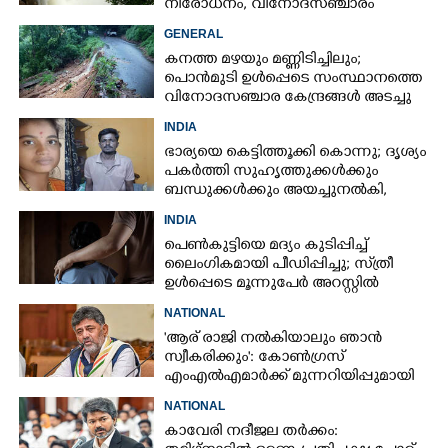
നിരോധനം,​ വിനോദസഞ്ചാരം
ഇപ്പോൾ വേണ്ടെന്ന് മുന്നറിയിപ്പ്
GENERAL
കനത്ത മഴയും മണ്ണിടിച്ചിലും;
പൊൻമുടി ഉൾപ്പെടെ സംസ്ഥാനത്തെ
വിനോദസഞ്ചാര കേന്ദ്രങ്ങൾ അടച്ചു
INDIA
ഭാര്യയെ കെട്ടിത്തൂക്കി കൊന്നു; ദൃശ്യം
പകർത്തി സുഹൃത്തുക്കൾക്കും
ബന്ധുക്കൾക്കും അയച്ചുനൽകി,
യുവാവ് അറസ്റ്റിൽ
INDIA
പെൺകുട്ടിയെ മദ്യം കുടിപ്പിച്ച്
ലൈംഗികമായി പീഡിപ്പിച്ചു; സ്‌ത്രീ
ഉൾപ്പെടെ മൂന്നുപേർ അറസ്റ്റിൽ
NATIONAL
'ആര് രാജി നൽകിയാലും ഞാൻ
സ്വീകരിക്കും': കോൺഗ്രസ്
എംഎൽഎമാർക്ക് മുന്നറിയിപ്പുമായി
മുഖ്യമന്ത്രി ഡികെ ശിവകുമാർ
NATIONAL
കാവേരി നദീജല തർക്കം: