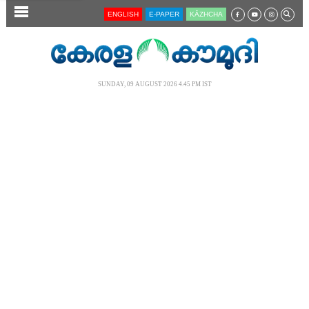
SECTIONS
ENGLISH
E-PAPER
KĀZHCHA
HOME
LATEST
SUNDAY, 09 AUGUST 2026 4.45 PM IST
AUDIO
NOTIFIED NEWS
POLL
KERALA
LOCAL
NEWS 360
CASE DIARY