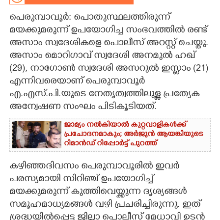
പെരുമ്പാവൂർ: പൊതുസ്ഥലത്തിരുന്ന്
CARTOONS
മയക്കുമരുന്ന് ഉപയോഗിച്ച സംഭവത്തിൽ രണ്ട്
അസാം സ്വദേശികളെ പൊലീസ് അറസ്റ്റ് ചെയ്തു.
LITERATURE
അസാം മൊറിഗാവ് സ്വദേശി അനമുൽ ഹഖ്
(29), നാഗോൺ സ്വദേശി അസറുൽ ഇസ്ലാം (21)
ZOOM
എന്നിവരെയാണ് പെരുമ്പാവൂർ
എ.എസ്.പി.യുടെ നേതൃത്വത്തിലുള്ള പ്രത്യേക
CONTACT US
അന്വേഷണ സംഘം പിടികൂടിയത്.
ജാമ്യം നൽകിയാൽ കുറ്റവാളികൾക്ക്
പ്രചോദനമാകും; അർജുൻ ആയങ്കിയുടെ
റിമാൻഡ് റിപ്പോർട്ട് പുറത്ത്
കഴിഞ്ഞദിവസം പെരുമ്പാവൂരിൽ ഇവർ
പരസ്യമായി സിറിഞ്ച് ഉപയോഗിച്ച്
മയക്കുമരുന്ന് കുത്തിവെയ്ക്കുന്ന ദൃശ്യങ്ങൾ
സമൂഹമാധ്യമങ്ങൾ വഴി പ്രചരിച്ചിരുന്നു. ഇത്
ശ്രദ്ധയിൽപ്പെട്ട ജില്ലാ പൊലീസ് മേധാവി ഉടൻ