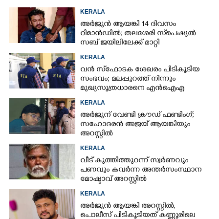
KERALA
അർജുൻ ആയങ്കി 14 ദിവസം
റിമാൻഡിൽ; തലശേരി സ്‌പെഷ്യൽ
സബ് ജയിലിലേക്ക് മാറ്റി
KERALA
വൻ സ്‌ഫോടക ശേഖരം പിടികൂടിയ
സംഭവം; മലപ്പുറത്ത് നിന്നും
മുഖ്യസൂത്രധാരനെ എൻഐഎ
അറസ്റ്റ് ചെയ്‌തു
KERALA
അർജുന് വേണ്ടി ക്രൗഡ് ഫണ്ടിംഗ്;
സഹോദരൻ അജയ് ആയങ്കിയും
അറസ്റ്റിൽ
KERALA
വീട് കുത്തിത്തുറന്ന് സ്വർണവും
പണവും കവർന്ന അന്തർസംസ്ഥാന
മോഷ്ടാവ് അറസ്റ്റിൽ
KERALA
അർജുൻ ആയങ്കി അറസ്റ്റിൽ,
പൊലീസ് പിടികൂടിയത് കണ്ണൂരിലെ