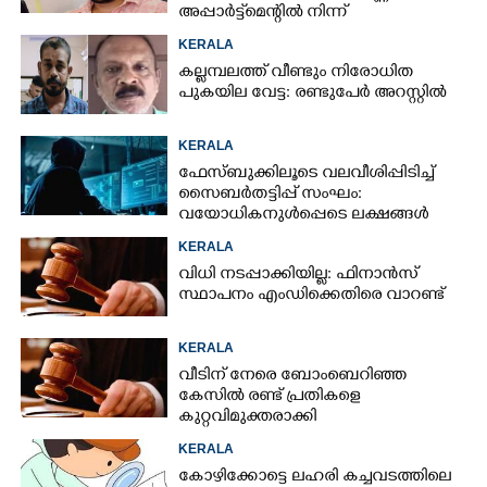
അപ്പാർട്ട്‌മെന്റിൽ നിന്ന്
KERALA
കല്ലമ്പലത്ത് വീണ്ടും നിരോധിത
പുകയില വേട്ട: രണ്ടുപേർ അറസ്റ്റിൽ
KERALA
ഫേസ്ബുക്കിലൂടെ വലവീശിപ്പിടിച്ച്
സൈബർതട്ടിപ്പ് സംഘം:
വയോധികനുൾപ്പെടെ ലക്ഷങ്ങൾ
നഷ്ടമായി
KERALA
വിധി നടപ്പാക്കിയില്ല: ഫിനാൻസ്
സ്ഥാപനം എംഡിക്കെതിരെ വാറണ്ട്
KERALA
വീടിന് നേരെ ബോംബെറിഞ്ഞ
കേസിൽ രണ്ട് പ്രതികളെ
കുറ്റവിമുക്തരാക്കി
KERALA
കോഴിക്കോട്ടെ ലഹരി കച്ചവടത്തിലെ