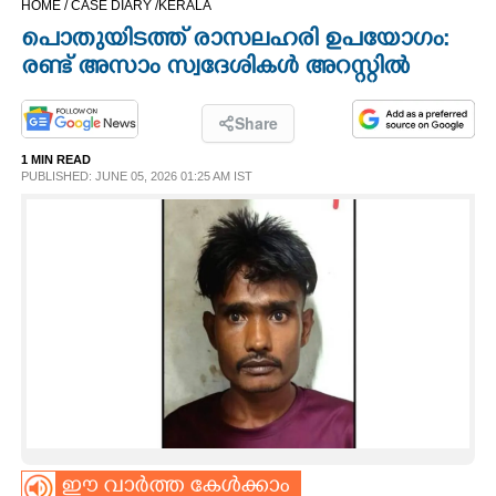
HOME /
CASE DIARY /
KERALA
CINEMA
പൊതുയിടത്ത് രാസലഹരി ഉപയോഗം:
രണ്ട് അസാം സ്വദേശികൾ അറസ്റ്റിൽ
OPINION
Share
PHOTOS
1 MIN READ
PUBLISHED: JUNE 05, 2026 01:25 AM IST
LIFESTYLE
SPIRITUAL
INFO+
ART
ASTRO
ഈ വാർത്ത കേൾക്കാം