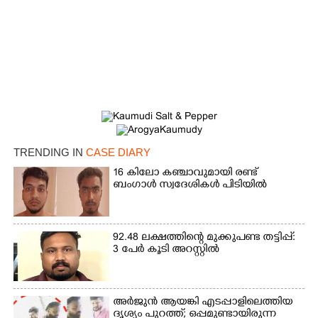
TRENDING IN
CASE DIARY
16 കിലോ കഞ്ചാവുമായി രണ്ട്
×
Share this link
ബംഗാൾ സ്വദേശികൾ പിടിയിൽ
92.48 ലക്ഷത്തിന്റെ മുക്കുപണ്ട തട്ടിപ്പ്:
3 പേർ കൂടി അറസ്റ്റിൽ
Copy Link
അർജുൻ ആയങ്കി എടപ്പാളിലെത്തിയ
ദൃശ്യം പുറത്ത്; ഒപ്പമുണ്ടായിരുന്ന