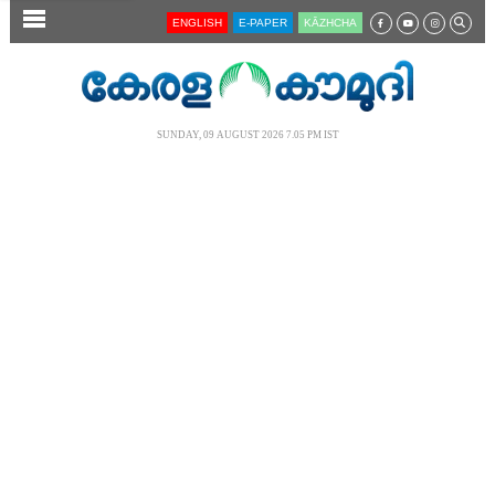
SECTIONS
ENGLISH
E-PAPER
KĀZHCHA
HOME
LATEST
SUNDAY, 09 AUGUST 2026 7.05 PM IST
AUDIO
NOTIFIED NEWS
POLL
KERALA
LOCAL
NEWS 360
CASE DIARY