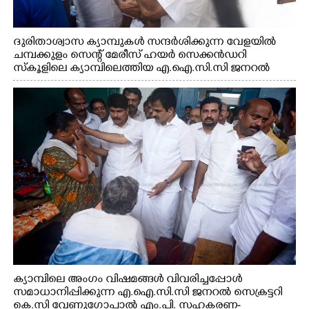
ദുരിതാശ്വാസ ക്യാമ്പുകൾ സന്ദർശിക്കുന്ന വേളയിൽ
ചമ്പക്കുളം സെന്റ് മേരീസ് ഹയർ സെക്കൻഡറി
സ്കൂളിലെ ക്യാമ്പിലെത്തിയ എ.ഐ.സി.സി ജനറൽ
സെക്രട്ടറി കെ.സി വേണുഗോപാൽ എം.പി കുരുന്നിനെ
എടുത്ത് ലാളിച്ചപ്പോൾ. സഹകരണ-എക്സൈസ്
വകുപ്പ് മന്ത്രി എം. ലിജു, കൃഷിവകുപ്പ് മന്ത്രി ടി. സിദ്ദിഖ്,
റെജി ചെറിയാൻ എം. എൽ. എ എന്നിവർ സമീപം
ക്യാമ്പിലെ അംഗം വിഷമങ്ങൾ വിവരിച്ചപ്പോൾ
സമാധാനിപ്പിക്കുന്ന എ.ഐ.സി.സി ജനറൽ സെക്രട്ടറി
കെ.സി വേണുഗോപാൽ എം.പി. സഹകരണ-