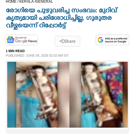
HOME /
KERALA /
GENERAL
CINEMA
രോഗിയെ പുഴുവരിച്ച സംഭവം: മുറിവ്
കൃത്യമായി പരിശോധിച്ചില്ല, ഗുരുതര
OPINION
വീഴ്ചയെന്ന് റിപ്പോർട്ട്
PHOTOS
Share
1 MIN READ
PUBLISHED: JUNE 04, 2026 02:02 AM IST
LIFESTYLE
SPIRITUAL
INFO+
ART
ASTRO