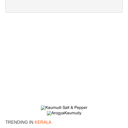
×
Share this link
Copy Link
TRENDING IN
KERALA