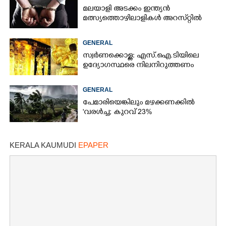
മലയാളി അടക്കം ഇന്ത്യൻ
മത്സ്യത്തൊഴിലാളികൾ അറസ്‌റ്റിൽ
GENERAL
സ്വർണക്കൊള്ള: എസ്.ഐ.ടിയിലെ
ഉദ്യോഗസ്ഥരെ നിലനിറുത്തണം
GENERAL
പേമാരിയെങ്കിലും മഴക്കണക്കിൽ
'വരൾച്ച; കുറവ് 23%
KERALA KAUMUDI
EPAPER