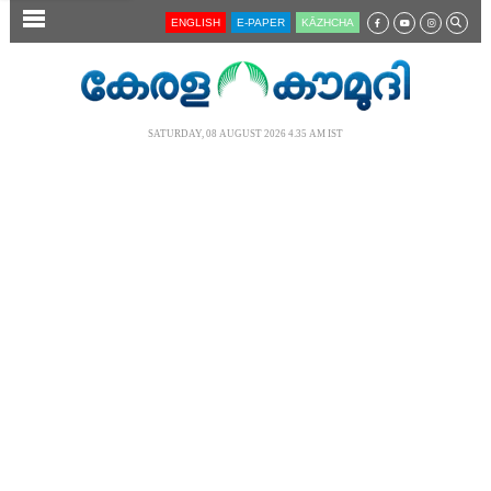
SECTIONS
ENGLISH
E-PAPER
KĀZHCHA
HOME
LATEST
SATURDAY, 08 AUGUST 2026 4.35 AM IST
AUDIO
NOTIFIED NEWS
POLL
KERALA
LOCAL
NEWS 360
CASE DIARY