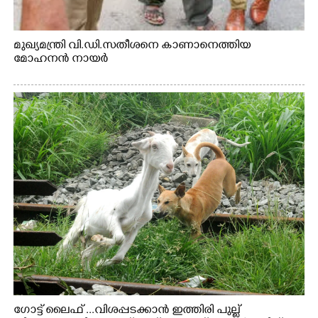
മുഖ്യമന്ത്രി വി.ഡി.സതീശനെ കാണാനെത്തിയ
മോഹനൻ നായർ
ഗോട്ട് ലൈഫ് ...വിശപ്പടക്കാൻ ഇത്തിരി പുല്ല്