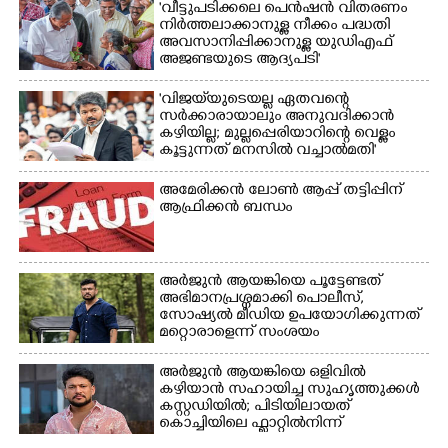
'വീട്ടുപടിക്കലെ പെൻഷൻ വിതരണം
നിർത്തലാക്കാനുള്ള നീക്കം പദ്ധതി
അവസാനിപ്പിക്കാനുള്ള യുഡിഎഫ്
അജണ്ടയുടെ ആദ്യപടി'
'വിജയ്‌യുടെയല്ല ഏതവന്റെ
സർക്കാരായാലും അനുവദിക്കാൻ
കഴിയില്ല; മുല്ലപ്പെരിയാറിന്റെ വെള്ളം
കൂട്ടുന്നത് മനസിൽ വച്ചാൽമതി'
അമേരിക്കൻ ലോൺ ആപ്പ് തട്ടിപ്പിന്
ആഫ്രിക്കൻ ബന്ധം
അർജുൻ ആയങ്കിയെ പൂട്ടേണ്ടത്
അഭിമാനപ്രശ്നമാക്കി പൊലീസ്,
സാേഷ്യൽ മീഡിയ ഉപയോഗിക്കുന്നത്
മറ്റൊരാളെന്ന് സംശയം
അർജുൻ ആയങ്കിയെ ഒളിവിൽ
കഴിയാൻ സഹായിച്ച സുഹൃത്തുക്കൾ
കസ്റ്റഡിയിൽ; പിടിയിലായത്
കൊച്ചിയിലെ ഫ്ലാറ്റിൽനിന്ന്