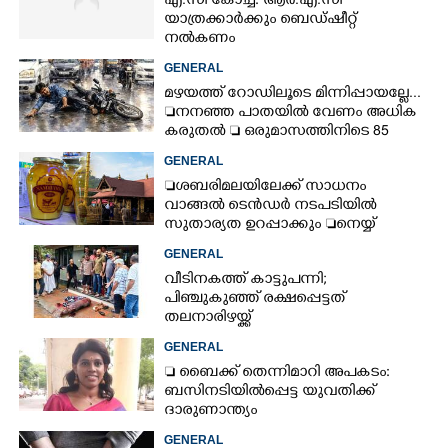
എ.സി കോച്ച്: ആർ.എ.സി
യാത്രക്കാർക്കും ബെഡ്ഷീറ്റ്
നൽകണം
GENERAL
മഴയത്ത് റോഡിലൂടെ മിന്നിപ്പായല്ലേ...
നനഞ്ഞ പാതയിൽ വേണം അധിക
കരുതൽ  ഒരുമാസത്തിനിടെ 85
അപകടം
GENERAL
ശബരിമലയിലേക്ക് സാധനം
വാങ്ങൽ ടെൻ‌ഡർ നടപടിയിൽ
സുതാര്യത ഉറപ്പാക്കും നെയ്യ്
ക്രമക്കേടിൽ തുടരന്വേഷണം
GENERAL
വീടിനകത്ത് കാട്ടുപന്നി;
പിഞ്ചുകുഞ്ഞ് രക്ഷപ്പെട്ടത്
തലനാരിഴയ്ക്ക്
GENERAL
 ബൈക്ക് തെന്നിമാറി അപകടം:
ബസിനടിയിൽപ്പെട്ട യുവതിക്ക്
ദാരുണാന്ത്യം
GENERAL