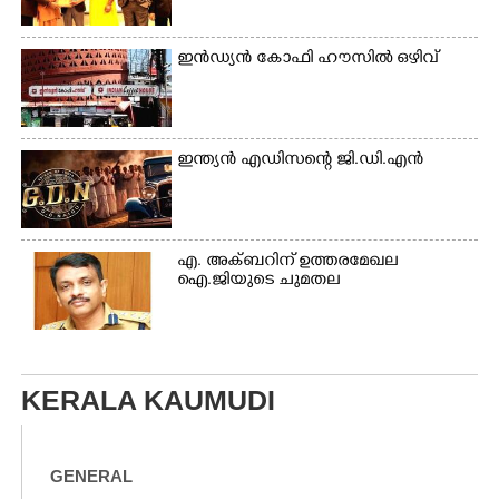
ഇൻഡ്യൻ കോഫി ഹൗസിൽ ഒഴിവ്
ഇന്ത്യൻ എഡിസന്റെ ജി.ഡി.എൻ
എ. അക്ബറിന് ഉത്തരമേഖല
ഐ.ജിയുടെ ചുമതല
KERALA KAUMUDI
GENERAL