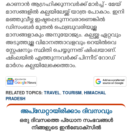
കാണാൻ ആഗ്രഹിക്കുന്നവ‌ർക്ക് മാർച്ച് - മേയ്
മാസങ്ങളിൽ കല്പയിലേയ്ക്ക് യാത്ര പോകാം. ഇനി
മഞ്ഞുവീഴ്ച ഇഷ്ടപ്പെടുന്നവരാണെങ്കിൽ
ഡിസംബർ മുതൽ ഫെബ്രുവരിയുള്ള
മാസങ്ങളാകും അനുയോജ്യം. കല്പയ്ക്ക ഏറ്റവും
അടുത്തുള്ള വിമാനത്താവളവും റെയിൽവെ
സ്റ്റേഷനും സ്ഥിതി ചെയ്യുന്നത് ഷിംലയാണ്.
ഷിംലയിൽ എത്തുന്നവർക്ക് പിന്നീട് റോഡ്
മാ‌ർഗം കല്പയിലേക്കെത്താം.
RELATED TOPICS:
TRAVEL
,
TOURISM
,
HIMACHAL
PRADESH
അപ്ഡേറ്റായിരിക്കാം ദിവസവും
ഒരു ദിവസത്തെ പ്രധാന സംഭവങ്ങൾ
നിങ്ങളുടെ ഇൻബോക്സിൽ