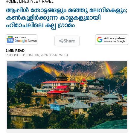
HOME /
LIFESTYLE /
TRAVEL
CINEMA
ആപ്പിൾ തോട്ടങ്ങളും മഞ്ഞു മലനിരകളും;
കൺകുളിർക്കുന്ന കാഴ്ചകളുമായി
OPINION
ഹിമാചലിലെ കല്പ ഗ്രാമം
PHOTOS
Share
1 MIN READ
PUBLISHED: JUNE 06, 2026 03:56 PM IST
LIFESTYLE
SPIRITUAL
INFO+
ART
ASTRO