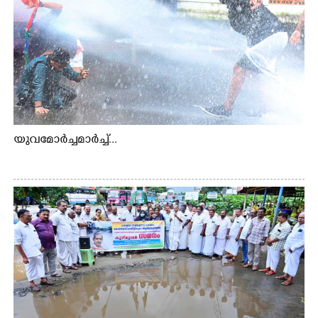
യുവമോർച്ചമാർച്ച്...