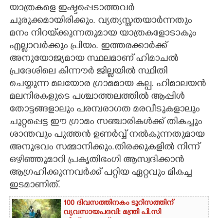
യാത്രകളെ ഇഷ്ടപ്പെടാത്തവർ
CARTOONS
ചുരുക്കമായിരിക്കും. വ്യത്യസ്തതയാർന്നതും
മനം നിറയ്‌ക്കുന്നതുമായ യാത്രകളോടാകും
എല്ലാവർക്കും പ്രിയം. ഇത്തരക്കാ‌ർക്ക്
LITERATURE
അനുയോജ്യമായ സ്ഥലമാണ് ഹിമാചൽ
പ്രദേശിലെ കിന്നൗർ ജില്ലയിൽ സ്ഥിതി
ZOOM
ചെയ്യുന്ന മലയോര ഗ്രാമമായ കല്പ. ഹിമാലയൻ
മലനിരകളുടെ പശ്ചാത്തലത്തിൽ ആപ്പിൾ
CONTACT US
തോട്ടങ്ങളാലും പരമ്പരാഗത മരവീടുകളാലും
ചുറ്റപ്പെട്ട ഈ ഗ്രാമം സഞ്ചാരികൾക്ക് തികച്ചും
ശാന്തവും പുത്തൻ ഉണർവ്വ് നൽകുന്നതുമായ
അനുഭവം സമ്മാനിക്കും.തിരക്കുകളിൽ നിന്ന്
ഒഴിഞ്ഞുമാറി പ്രകൃതിഭംഗി ആസ്വദിക്കാൻ
ആഗ്രഹിക്കുന്നവർക്ക് പറ്റിയ ഏറ്റവും മികച്ച
ഇടമാണിത്.
100 ദിവസത്തിനകം ടൂറിസത്തിന്
വ്യവസായപദവി: മന്ത്രി പി.സി