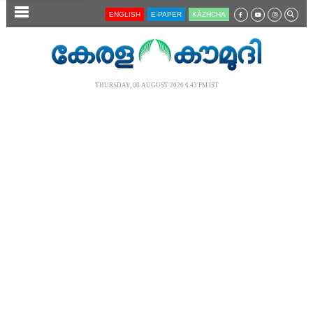
SECTIONS
ENGLISH
E-PAPER
KĀZHCHA
HOME
LATEST
THURSDAY, 06 AUGUST 2026 6.43 PM IST
AUDIO
NOTIFIED NEWS
POLL
KERALA
LOCAL
NEWS 360
CASE DIARY