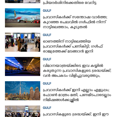
പ്രിയദർശിനിക്കെതിരെ വേറിട്ട
പ്രതിഷേധവുമായി അങ്കമാലിയിലെ
GULF
സ്വകാര്യ ബസുകൾ
പ്രവാസികൾക്ക് സന്തോഷ വാർത്ത;
കുറഞ്ഞ ചെലവിൽ ഗൾഫിൽ നിന്ന്
നാട്ടിലെത്താം,​ കൂടുതൽ
സർവീസുകളുമായി എയർഇന്ത്യ
GULF
എക്സ്പ്രസ്
ഓണത്തിന് നാട്ടിലെത്തിയ
പ്രവാസികൾക്ക് പണികിട്ടി; ഗൾഫ്
രാജ്യത്തേക്ക് മടങ്ങാൻ ഇനി
ഇരട്ടിയിലധികം പണം ചെലവാക്കണം
GULF
വിമാനയാത്രയ്‌ക്കിടെ ഇവ കയ്യിൽ
കരുതുന്ന പ്രവാസികളുടെ ശ്രദ്ധയ്‌ക്ക്;
വൻ അപകടം വിളിച്ചുവരുത്തും,
സൂക്ഷിക്കൂ
GULF
പ്രവാസികൾക്ക് ഇനി എല്ലാം എളുപ്പം;
ഫോൺ മാത്രം മതി,​ പണമിടപാടെല്ലാം
നിമിഷങ്ങൾക്കുള്ളിൽ
GULF
പ്രവാസികളുടെ ശ്രദ്ധയ്‌ക്ക്; ഇനി ഈ