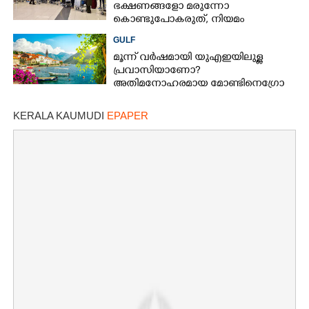
ഭക്ഷണങ്ങളോ മരുന്നോ
കൊണ്ടുപോകരുത്, നിയമം
കർശനമാക്കി യുഎഇ
GULF
മൂന്ന് വർഷമായി യുഎഇയിലുള്ള
പ്രവാസിയാണോ?
അതിമനോഹരമായ മോണ്ടിനെഗ്രോ
രാജ്യം കാണാൻ സുവർണാവസരം
KERALA KAUMUDI
EPAPER