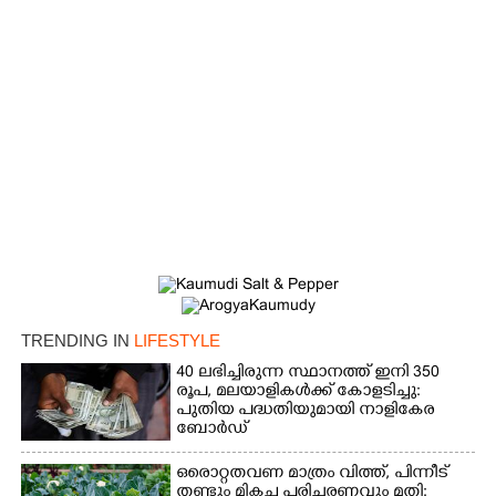
TRENDING IN
LIFESTYLE
40 ലഭിച്ചിരുന്ന സ്ഥാനത്ത് ഇനി 350
രൂപ, മലയാളികൾക്ക് കോളടിച്ചു:
പുതിയ പദ്ധതിയുമായി നാളികേര
ബോർഡ്
ഒരൊറ്റതവണ മാത്രം വിത്ത്, പിന്നീട്
തണ്ടും മികച്ച പരിചരണവും മതി: