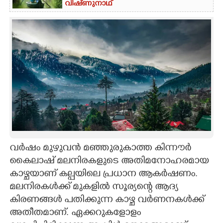
വിഷ്‌ണുനാഥ്
വർഷം മുഴുവൻ മഞ്ഞുരുകാത്ത കിന്നൗർ
കൈലാഷ് മലനിരകളുടെ അതിമനോഹരമായ
കാഴ്ചയാണ് കല്പയിലെ പ്രധാന ആകർഷണം.
മലനിരകൾക്ക് മുകളിൽ സൂര്യന്റെ ആദ്യ
കിരണങ്ങൾ പതിക്കുന്ന കാഴ്ച വർണനകൾക്ക്
അതീതമാണ്. ഏക്കറുകളോളം