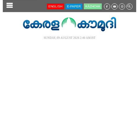
SECTIONS
ENGLISH
E-PAPER
KĀZHCHA
HOME
LATEST
SUNDAY, 09 AUGUST 2026 2.40 AM IST
AUDIO
NOTIFIED NEWS
POLL
KERALA
LOCAL
NEWS 360
CASE DIARY