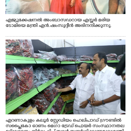
എജ്യുക്കേഷനൽ അംബാസഡറായ എസ്തർ മരിയ
ടോമിയെ മന്ത്രി എൻ.ഷംസുദ്ദീൻ അഭിനന്ദിക്കുന്നു.
എറണാകുളം കലൂർ സ്റ്റേഡിയം ഹെലിപാഡ് ഗ്രൗണ്ടിൽ
സപ്ളൈകോ ഓണം മെഗാ ട്രേഡ് ഫെയർ സംസ്ഥാനതല