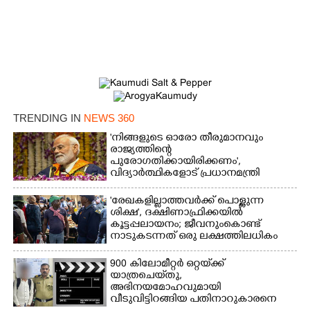
×
Share this link
Copy Link
TRENDING IN
NEWS 360
'നിങ്ങളുടെ ഓരോ തീരുമാനവും
രാജ്യത്തിന്റെ
പുരോഗതിക്കായിരിക്കണം',​
വിദ്യാർത്ഥികളോട് പ്രധാനമന്ത്രി
'രേഖകളില്ലാത്തവർക്ക് പൊള്ളുന്ന
ശിക്ഷ', ദക്ഷിണാഫ്രിക്കയിൽ
കൂട്ടപ്പലായനം; ജീവനുംകൊണ്ട്
നാടുകടന്നത് ഒരു ലക്ഷത്തിലധികം
പേർ
900 കിലോമീറ്റർ ഒറ്റയ്‌ക്ക്
യാത്രചെ‌യ്‌തു,​
അഭിനയമോഹവുമായി
വീടുവിട്ടിറങ്ങിയ പതിനാറുകാരനെ