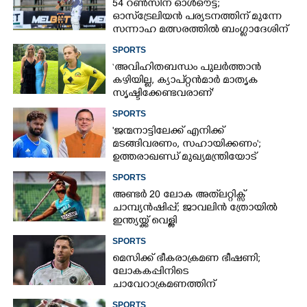
54 റൺസിന് ഓൾഔട്ട്;
ഓസ്‌ട്രേലിയൻ പര്യടനത്തിന് മുന്നേ
സന്നാഹ മത്സരത്തിൽ ബംഗ്ലാദേശിന്
തിരിച്ചടി, രണ്ടക്കം കടന്നത്
SPORTS
ഒരേയൊരു താരം
‘അവിഹിതബന്ധം പുലർത്താൻ
കഴിയില്ല,​ ക്യാപ്റ്റൻമാർ മാതൃക
സൃഷ്ടിക്കേണ്ടവരാണ്'
വിമർശനവുമായി ക്രിക്കറ്റ്
SPORTS
താരത്തിന്റെ ഭാര്യ
'ജന്മനാട്ടിലേക്ക് എനിക്ക്
മടങ്ങിവരണം, സഹായിക്കണം';
ഉത്തരാഖണ്ഡ് മുഖ്യമന്ത്രിയോട്
അപേക്ഷയുമായി ഋഷഭ് പന്ത്
SPORTS
അണ്ടർ 20 ലോക അത്‌ലറ്റിക്സ്
ചാമ്പ്യൻഷിപ്പ്; ജാവലിൻ ത്രോയിൽ
ഇന്ത്യയ്ക്ക് വെള്ളി
SPORTS
മെസിക്ക് ഭീകരാക്രമണ ഭീഷണി;
ലോകകപ്പിനിടെ
ചാവേറാക്രമണത്തിന്
പദ്ധതിയിട്ടിരുന്നതായി റിപ്പോർട്ട്
SPORTS