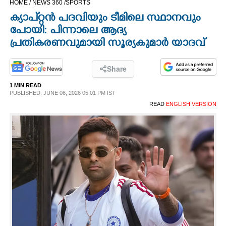
HOME /
NEWS 360 /
SPORTS
CINEMA
ക്യാപ്റ്റൻ പദവിയും ടീമിലെ സ്ഥാനവും
പോയി: പിന്നാലെ ആദ്യ
OPINION
പ്രതികരണവുമായി സൂര്യകുമാർ യാദവ്
PHOTOS
Share
1 MIN READ
PUBLISHED: JUNE 06, 2026 05:01 PM IST
LIFESTYLE
READ
ENGLISH VERSION
SPIRITUAL
INFO+
ART
ASTRO