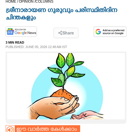
HOME /
OPINION /
COLUMNS
CINEMA
ശ്രീനാരായണ ഗുരുവും പരിസ്ഥിതിദിന
ചിന്തകളും
OPINION
Share
PHOTOS
3 MIN READ
PUBLISHED: JUNE 05, 2026 12:48 AM IST
LIFESTYLE
SPIRITUAL
INFO+
ART
ASTRO
ഈ വാർത്ത കേൾക്കാം