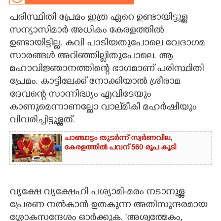
പരിസ്ഥിതി പ്രേമം ഇത്ര ഏറെ ഉണ്ടായിട്ടുള്ള
CARTOONS
സന്യാസിമാർ അധികം കേരളത്തിൽ
ഉണ്ടായിട്ടില്ല. കവി പാടിയതുപോലെ വേദാഗമ
LITERATURE
സാരങ്ങൾ അറിഞ്ഞില്ലിതുപോലെ. ആ
മഹാവിജ്ഞാനത്തിന്റെ ഭാഗമാണ് പരിസ്ഥിതി
ZOOM
പ്രേമം. കാട്ടിലേക്ക് നോക്കിയാൽ ശ്രീരാമ
ദേവന്റെ സാന്നിദ്ധ്യം എവിടേയും
CONTACT US
കാണുമെന്നാണല്ലോ വാല്‌മീകി മഹർഷിയും
വിവരിച്ചിട്ടുള്ളത്.
ചാഞ്ചാട്ടം തുടർന്ന് സ്വർണവില,
കേരളത്തിൽ പവന് 560 രൂപ കൂടി
വൃക്ഷേ വ്യക്ഷേഹി പശ്യാമി-മരം നടാനുള്ള
പ്രേരണ നൽകാൻ ഉതകുന്ന അതിസുന്ദരമായ
ശ്ലോകസന്ദേശം ഓർക്കുക. 'അശ്വത്മേകം,