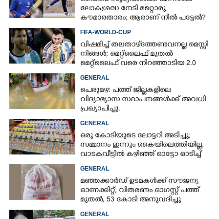
ലോകശ്രദ്ധ നേടി മറ്റൊരു
കൗമാരതാരം; ആരാണ് നീൽ പട്ടേൽ?
FIFA-WORLD-CUP
വിഷമിച്ച് തലതാഴ്‌ത്തേണ്ടവനല്ല മെസ്സി
Copy Link
നിങ്ങള്‍; മെറ്റ്‌ലൈഫ് മുതല്‍
മെറ്റ്‌ലൈഫ് വരെ നിറഞ്ഞാടിയ 2.0
GENERAL
പെരുമഴ: പത്ത് ജില്ലകളിലെ
വിദ്യാഭ്യാസ സ്ഥാപനങ്ങൾക്ക് അവധി
പ്രഖ്യാപിച്ചു.
GENERAL
ഒരു കോടിയുടെ ലോട്ടറി അടിച്ചു;
സമ്മാനം ഇന്നും കൈയിലെത്തിയില്ല,
വാടകവീട്ടിൽ കഴിഞ്ഞ് ഓട്ടോ ഓടിച്ച്
73കാരൻ
GENERAL
മഞ്ഞക്കാർഡ് ഉടമകൾക്ക് സൗജന്യ
ഓണക്കിറ്റ്; വിതരണം ഓഗസ്റ്റ് പത്ത്
മുതൽ, 53 കോടി അനുവദിച്ചു
GENERAL