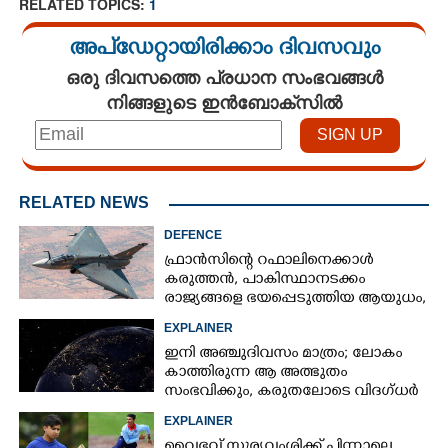
RELATED TOPICS:
1
അപ്ഡേറ്റായിരിക്കാം ദിവസവും
ഒരു ദിവസത്തെ പ്രധാന സംഭവങ്ങൾ
നിങ്ങളുടെ ഇൻബോക്സിൽ
RELATED NEWS
DEFENCE
ഫ്രാൻസിന്റെ റഫാലിനെക്കാൾ
കരുത്തൻ,​ പാകിസ്ഥാനടക്കം
രാജ്യങ്ങളെ ഭയപ്പെടുത്തിയ ആയുധം,​
ഇന്ത്യ നിർമ്മിച്ച എണ്ണം 100ലേക്ക്
EXPLAINER
ഇനി അഞ്ചുദിവസം മാത്രം; ലോകം
കാത്തിരുന്ന ആ അത്ഭുതം
സംഭവിക്കും, കരുതലോടെ വിദഗ്ധർ
×
Share this link
EXPLAINER
വൈഭവ് സൂര്യവംശിക്ക് പിന്നാലെ