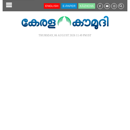
SECTIONS
ENGLISH
E-PAPER
KĀZHCHA
HOME
LATEST
THURSDAY, 06 AUGUST 2026 11.49 PM IST
AUDIO
NOTIFIED NEWS
POLL
KERALA
LOCAL
NEWS 360
CASE DIARY