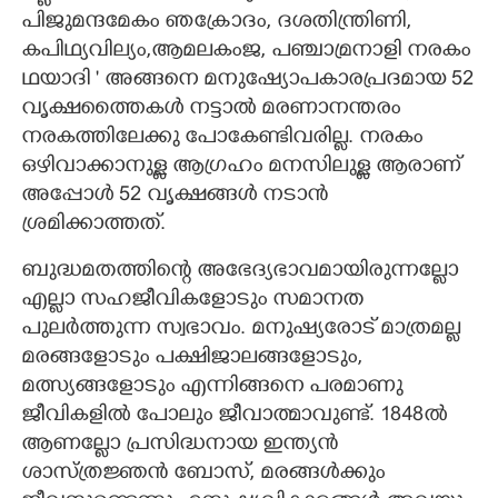
പിജുമന്ദമേകം ഞക്രോദം, ദശതിന്ത്രിണി,
കപിഥ്യവില്യം,ആമലകംജ, പഞ്ചാമ്രനാളി നരകം
ഥയാദി ' അങ്ങനെ മനുഷ്യോപകാരപ്രദമായ 52
വൃക്ഷത്തൈകൾ നട്ടാൽ മരണാനന്തരം
നരകത്തിലേക്കു പോകേണ്ടിവരില്ല. നരകം
ഒഴിവാക്കാനുള്ള ആഗ്രഹം മനസിലുള്ള ആരാണ്
അപ്പോൾ 52 വൃക്ഷങ്ങൾ നടാൻ
ശ്രമിക്കാത്തത്.
ബുദ്ധമതത്തിന്റെ അഭേദ്യഭാവമായിരുന്നല്ലോ
എല്ലാ സഹജീവികളോടും സമാനത
പുലർത്തുന്ന സ്വഭാവം. മനുഷ്യരോട് മാത്രമല്ല
മരങ്ങളോടും പക്ഷിജാലങ്ങളോടും,
മത്സ്യങ്ങളോടും എന്നിങ്ങനെ പരമാണു
ജീവികളിൽ പോലും ജീവാത്മാവുണ്ട്. 1848ൽ
ആണല്ലോ പ്രസിദ്ധനായ ഇന്ത്യൻ
ശാസ്ത്രജ്ഞൻ ബോസ്, മരങ്ങൾക്കും