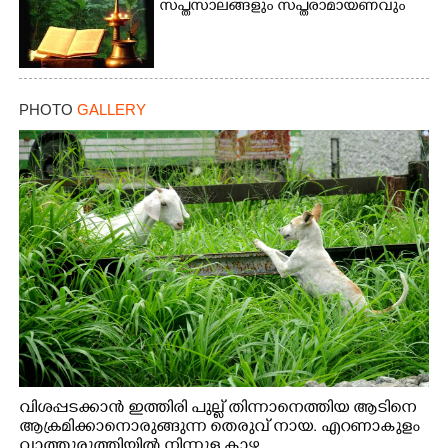
സപ്തസാലങ്ങളും സപ്തരാമായണവും
PHOTO
GALLERY
വിശപ്പടക്കാൻ ഇത്തിരി പുല്ല് തിന്നാനെത്തിയ ആടിനെ
ആക്രമിക്കാനൊരുങ്ങുന്ന തെരുവ് നായ. എറണാകുളം
വാത്തുരുത്തിയിൽ നിന്നുള്ള കാഴ്ച