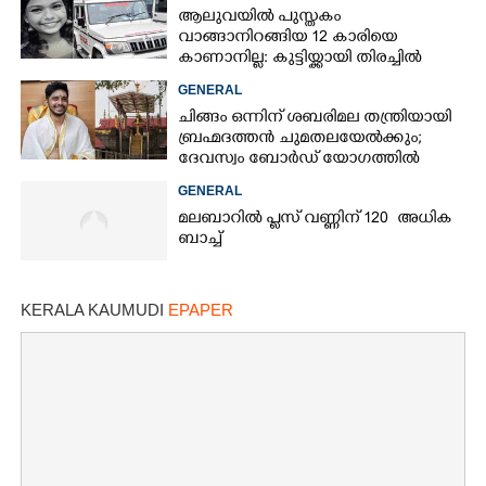
ആലുവയിൽ പുസ്തകം
വാങ്ങാനിറങ്ങിയ 12 കാരിയെ
കാണാനില്ല: കുട്ടിയ്ക്കായി തിരച്ചിൽ
GENERAL
ചിങ്ങം ഒന്നിന് ശബരിമല തന്ത്രിയായി
ബ്രഹ്മദത്തൻ ചുമതലയേൽക്കും;
ദേവസ്വം ബോർഡ് യോഗത്തിൽ
തീരുമാനം
GENERAL
മലബാറിൽ പ്ലസ് വണ്ണിന് 120 അധിക
ബാച്ച്
KERALA KAUMUDI
EPAPER