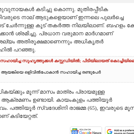
വുനായകൾ കടിച്ചു കൊന്നു. മുതിരപ്പീടിക
്നിവരുടെ നാല് ആടുകളെയാണ് ഇന്നലെ പുലർച്ചെ
ട് ചേർന്നുള്ള കൂട് തകർത്ത നിലയിലാണ്. ബഹളം കേട്
ക്കാൻ ശ്രമിച്ചു. പ്രധാന വരുമാന മാർഗമാണ്
ല്യം അതിരൂക്ഷമാണെന്നും അധികൃതർ
സഹിൽ പറഞ്ഞു.
ായിച്ച സുഹൃത്തുക്കൾ കസ്റ്റഡിയിൽ; പിടിയിലായത് കൊച്ചിയില
ൻ ആയങ്കിയെ ഒളിവിൽപോകാൻ സഹായിച്ച രണ്ടുപേർ
്കും മൂന്ന് മാസം മാത്രം പ്രായമുള്ള
ആക്രമണം ഉണ്ടായി. കായംകുളം പത്തിയൂർ
പത്തിയൂർ സ്വദേശിനി രാജമ്മ (65), ഇവരുടെ മൂന്ന
് കടിയേറ്റത്.