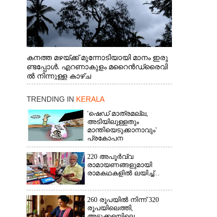
കനത്ത മഴയ്ക്ക് മുന്നോടിയായി മാനം ഇരു
ണ്ടപ്പോൾ. എറണാകുളം മറൈൻഡ്രൈവി
ൽ നിന്നുള്ള കാഴ്ച
TRENDING IN
KERALA
'ഷെഡ് മാത്രമല്ല,
അടിയിലുള്ളതും
മാന്തിയെടുക്കാനാവും'
പ്രകോപന
പ്രസംഗവുമായി കെ.കെ.
രാഗേഷ്
220 അപൂർവ്വ
രാമായണങ്ങളുമായി
രാമകഥകളിൽ ലയിച്ച്...
260 രൂപയിൽ നിന്ന് 320
രൂപയിലെത്തി,
അടുക്കളയിലെ