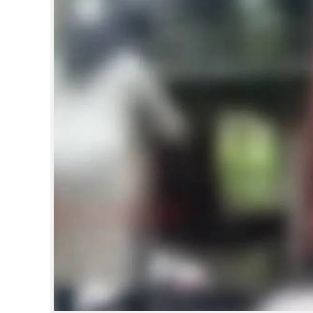
CINEMA
OPINION
PHOTOS
LIFESTYLE
SPIRITUAL
INFO+
ART
ASTRO