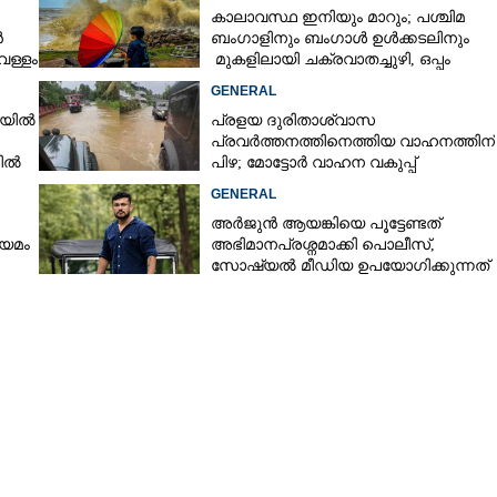
കാലാവസ്ഥ ഇനിയും മാറും; പശ്ചിമ
ൻ
ബംഗാളിനും ബംഗാൾ ഉൾക്കടലിനും
െള്ളം
മുകളിലായി ചക്രവാതച്ചുഴി, ഒപ്പം
കള്ളക്കടൽ പ്രതിഭാസം
GENERAL
ഴിയിൽ
പ്രളയ ദുരിതാശ്വാസ
പ്രവർത്തനത്തിനെത്തിയ വാഹനത്തിന്
നിൽ
പിഴ; മോട്ടോർ വാഹന വകുപ്പ്
ഉദ്യോഗസ്ഥന് സസ്പെൻഷൻ
GENERAL
അർജുൻ ആയങ്കിയെ പൂട്ടേണ്ടത്
Share this link
ിയമം
അഭിമാനപ്രശ്നമാക്കി പൊലീസ്,
സാേഷ്യൽ മീഡിയ ഉപയോഗിക്കുന്നത്
മറ്റൊരാളെന്ന് സംശയം
Copy Link
ടുത്തെത്തി കൂട് തകർത്ത്
 വീട്ടുകാർക്ക് നേരെയും
 ശ്രമം