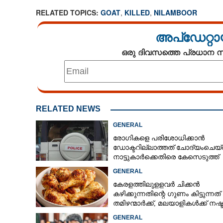
RELATED TOPICS:
GOAT
,
KILLED
,
NILAMBOOR
അപ്ഡേറ്റാ
ഒരു ദിവസത്തെ പ്രധാന
RELATED NEWS
GENERAL
രോഗികളെ പരിശോധിക്കാൻ
ഡോക്ടറില്ലാത്തത് ചോദ്യംചെയ്
നാട്ടുകാർക്കെതിരെ കേസെടുത്ത്
പൊലീസ്
GENERAL
കേരളത്തിലുളളവർ ചിക്കൻ
കഴിക്കുന്നതിന്റെ ഗുണം കിട്ടുന്നത്
തമിഴന്മാർക്ക്, മലയാളികൾക്ക് നഷ്
കടവും മാത്രം
GENERAL