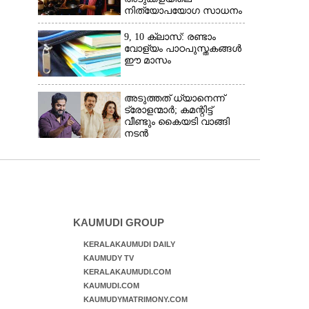
നിത്യോപയോഗ സാധനം
വാങ്ങിയാൽ കൈപൊള്ളും
9, 10 ക്ലാസ്: രണ്ടാം
വോള്യം പാഠപുസ്തകങ്ങൾ
ഈ മാസം
അടുത്തത് ധ്യാനെന്ന്
ട്രോളന്മാർ; കമന്റിട്ട്
വീണ്ടും കൈയടി വാങ്ങി
നടൻ
KAUMUDI GROUP
KERALAKAUMUDI DAILY
KAUMUDY TV
KERALAKAUMUDI.COM
KAUMUDI.COM
KAUMUDYMATRIMONY.COM