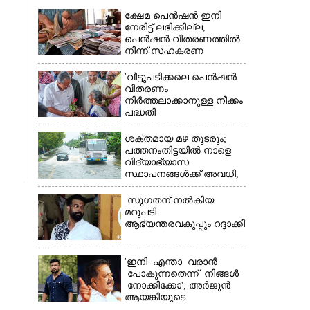
ക്ഷേമ പെൻഷൻ ഇനി
നേരിട്ട് ലഭിക്കില്ല,​
പെൻഷൻ വിതരണത്തിൽ
നിന്ന് സഹകരണ
ബാങ്കുകളെ ഒഴിവാക്കി
'വീട്ടുപടിക്കലെ പെൻഷൻ
വിതരണം
നിർത്തലാക്കാനുള്ള നീക്കം
×
പദ്ധതി
അവസാനിപ്പിക്കാനുള്ള
യുഡിഎഫ് അജണ്ടയുടെ
ശക്തമായ മഴ തുടരും;
ആദ്യപടി'
പത്തനംതിട്ടയിൽ നാളെ
വിദ്യാഭ്യാസ
സ്ഥാപനങ്ങൾക്ക് അവധി,​
ജില്ലയിൽ ഇന്ന് റെ‌ഡും
നാളെ ഓറഞ്ചും അലർട്ട്
സുഗതന് നൽകിയ
മറുപടി
ആഭ്യന്തരവകുപ്പും റദ്ദാക്കി
'ഇനി എന്താ വരാൻ
പോകുന്നതെന്ന് നിങ്ങൾ
നോക്കിക്കോ'; അർജുൻ
ആയങ്കിയുടെ
വെല്ലുവിളിയിൽ രമേശ്