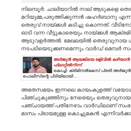
നിലമ്പൂർ: ചാലിയാറിൽ നാല് ആടുകളെ തെരു
CARTOONS
മറിയുമ്മ,പരുത്തിക്കുന്നൻ ഷഹർബാനു എന
തെരുവ് നായ്ക്കൾ കടിച്ചു കൊന്നത്. വീടിനോ
LITERATURE
ഓടി വന്ന വീട്ടുകാരെയും നായ്ക്കൾ ആക്രമി
ആടുവളർത്തൽ. മേഖലയിൽ തെരുവുനായ ശ
ZOOM
നടപടിയെടുക്കണമെന്നും വാർഡ് മെമ്പർ 
അർജുൻ ആയങ്കിയെ ഒളിവിൽ കഴിയാൻ സഹ
CONTACT US
ഫ്ലാറ്റിൽനിന്ന്
കൊച്ചി: ക്രിമിനൽകേസ് പ്രതി അർജു
പൊലീസിന്റെ പിടിയിലായി....
അതേസമയം ഇന്നലെ കായംകുളത്ത് വയോധികയ്ക
പിഞ്ചുകുഞ്ഞിനും നേരെയും തെരുവുനായ 
പഞ്ചായത്ത് പതിനേഴാം വാർഡിലാണ് സംഭവം. 
മാസം പ്രായമുള്ള കൊച്ചുമകൻ എന്നിവർക്കാണ