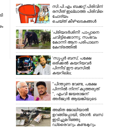
സി.പി.എം ബക്കറ്റ് പിരിവിന്:
രസീത് ഇല്ലാത്ത പിരിവിനെ
ടി
ചോദ്യം
ചെയ്ത് കീഴ്ഘടകങ്ങൾ
യം
'പ്രിയദർശിനി' പാപ്പാനെ
ചവിട്ടിക്കൊന്നു; സംഭവം
×
കോന്നി ആന പരിപാലന
കേന്ദ്രത്തിൽ
'സൂപ്പർ ബസ്, പക്ഷേ
ഒരിക്കൽ കയറിയവർ
പിന്നീട് ഈ ബസിൽ
കയറില്ല;
കെഎസ്ആർടിസിക്ക്
നഷ്ടം അരലക്ഷം
"പിന്തുണ വേണ്ട,​ പക്ഷേ
രൂപയോളം'
പിന്നിൽ നിന്ന് കുത്തരുത്
", എംവി ജയരാജന്
അർജുൻ ആയങ്കിയുടെ
മറുപടി
അമിത ജോലിയാൽ
ഉറങ്ങിപ്പോയി, ട്രാൻ. ബസ്
ഇടിച്ചുമറിഞ്ഞു
ഡ്രൈവറും കണ്ടക്ടറും
മരിച്ചു സംഭവം മൈസൂരു