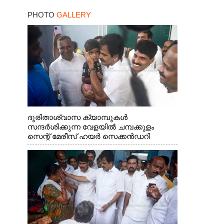
-ബെംഗളൂരു
PHOTO
GALLERY
ദേശീയപാതയിൽ 20
പേർക്ക് പരിക്ക്, നാലു
പേരുടെ നില ഗുരുതരം
ദുരിതാശ്വാസ ക്യാമ്പുകൾ
സന്ദർശിക്കുന്ന വേളയിൽ ചമ്പക്കുളം
സെന്റ് മേരീസ് ഹയർ സെക്കൻഡറി
സ്കൂളിലെ ക്യാമ്പിലെത്തിയ എ.ഐ.സി.സി
ജനറൽ സെക്രട്ടറി കെ.സി
വേണുഗോപാൽ എം.പി കുരുന്നിനെ
എടുത്ത് ലാളിച്ചപ്പോൾ. സഹകരണ-
എക്സൈസ് വകുപ്പ് മന്ത്രി എം. ലിജു,
കൃഷിവകുപ്പ് മന്ത്രി ടി. സിദ്ദിഖ്, റെജി
ചെറിയാൻ എം. എൽ. എ എന്നിവർ സമീപം