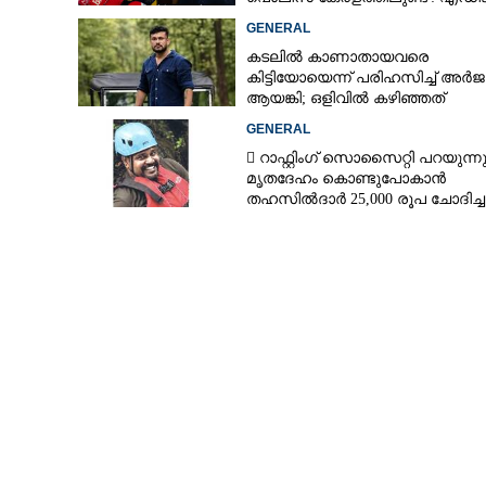
പി വിജയൻ
GENERAL
കടലിൽ കാണാതായവരെ
കിട്ടിയോയെന്ന് പരിഹസിച്ച് അർ
ആയങ്കി; ഒളിവിൽ കഴിഞ്ഞത്
പയ്യന്നൂരിലെ ലോഡ്‌ജിൽ
GENERAL
 റാഫ്റ്റിംഗ് സൊസൈറ്റി പറയുന്നു
മൃതദേഹം കൊണ്ടുപോകാൻ
തഹസിൽദാർ 25,000 രൂപ ചോദിച്ച
പിന്നാക്ക ക്ഷേമവ