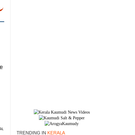
ള
,​
TRENDING IN
KERALA