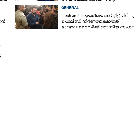
നിരീക്ഷണത്തിലാണ്'
GENERAL
അർജുൻ ആയങ്കിയെ ഓടിച്ചിട്ട് പിടികൂ
ജുൻ
പൊലീസ്; നിർണായകമായത്
ഓട്ടോഡ്രൈവർക്ക് തോന്നിയ സംശ
--
ു
Share this link
Copy Link
കുപ്പ്
കാര്യക്ഷമമാക്കണം: സ്വാമി സച്ചിദാനന്ദ