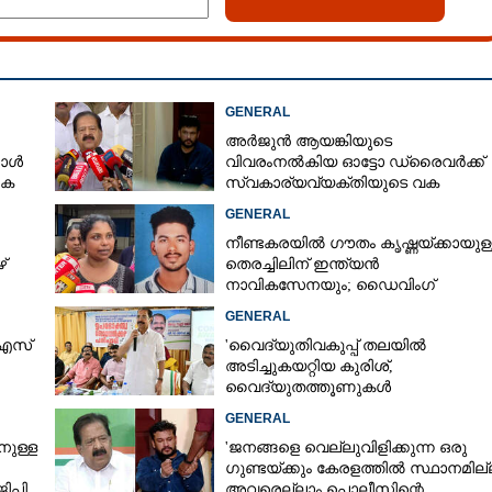
GENERAL
അർജുൻ ആയങ്കിയുടെ
കോൾ
വിവരംനൽകിയ ഓട്ടോ ഡ്രൈവർക്ക്
കെ
സ്വകാര്യവ്യക്തിയുടെ വക
പാരിതോഷികം: മന്ത്രി രമേശ്
GENERAL
ചെന്നിത്തല
നീണ്ടകരയിൽ ഗൗതം കൃഷ്ണയ്ക്കായുള്
്
തെരച്ചിലിന് ഇന്ത്യൻ
നാവികസേനയും; ഡൈവിംഗ്
ആരംഭിച്ചു
GENERAL
 എസ്
'വൈദ്യുതിവകുപ്പ് തലയിൽ
അടിച്ചുകയറ്റിയ കുരിശ്‌,
വൈദ്യുതത്തൂണുകൾ
പൊട്ടിവീണാൽപോലും മന്ത്രിയെ
GENERAL
വിളിക്കുന്ന കാലമാണിത്'
നുള്ള
'ജനങ്ങളെ വെല്ലുവിളിക്കുന്ന ഒരു
ഗുണ്ടയ്ക്കും കേരളത്തിൽ സ്ഥാനമില്ല
ജിപി
അവരെല്ലാം പൊലീസിന്റെ