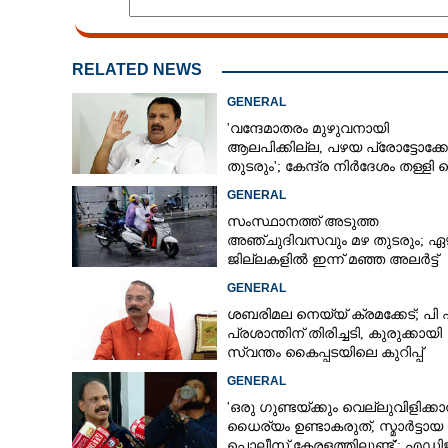
RELATED NEWS
GENERAL
'വന്ദേമാതരം മുഴുവനായി
ആലപിക്കില്ല, പഴയ പ്രോട്ടോക്
തുടരും'; കേന്ദ്ര നിർദേശം തള്ളി 
മുരളീധരൻ
GENERAL
സംസ്ഥാനത്ത് അടുത്ത
അ‌ഞ്ചുദിവസവും മഴ തുടരും; ഏഴ
ജില്ലകളിൽ ഇന്ന് മഞ്ഞ അലർട്ട്
GENERAL
ശബരിമല നെയ്യ് ക്രമക്കേട്; പി
പ്രശാന്തിന് തിരിച്ചടി, കുരുക്കായി
സ്വന്തം കൈപ്പടയിലെ കുറിപ്പ്
GENERAL
'ഒരു ഗുണ്ടയ്ക്കും വെല്ലുവിളിക്കാ
ധൈര്യം ഉണ്ടാകരുത്, സ്മാർട്ടായ
പൊലീസ് കേരളത്തിലുണ്ട്': എഡി