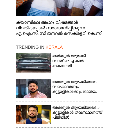
ക്യാമ്പിലെ അംഗം വിഷമങ്ങൾ
വിവരിച്ചപ്പോൾ സമാധാനിപ്പിക്കുന്ന
എ.ഐ.സി.സി ജനറൽ സെക്രട്ടറി കെ.സി
വേണുഗോപാൽ എം.പി. സഹകരണ-
എക്സൈസ് വകുപ്പ് മന്ത്രി എം. ലിജു,
TRENDING IN
KERALA
എന്നിവർ
അർജുൻ ആയങ്കി
സഞ്ചരിച്ച കാർ
കണ്ടെത്തി
അർജുൻ ആയങ്കിയുടെ
സഹോദരനും
കൂട്ടാളികൾക്കും ജാമ്യം
അർജുൻ ആയങ്കിയുടെ 5
കൂട്ടാളികൾ തലസ്ഥാനത്ത്
പിടിയിൽ