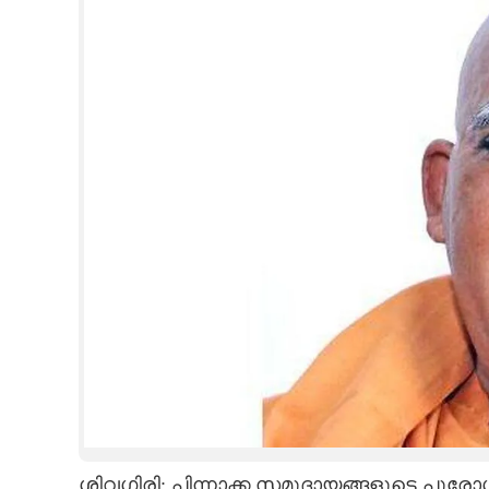
CINEMA
OPINION
PHOTOS
LIFESTYLE
SPIRITUAL
INFO+
ART
ASTRO
ശിവഗിരി: പിന്നാക്ക സമുദായങ്ങളുടെ പുരോഗത