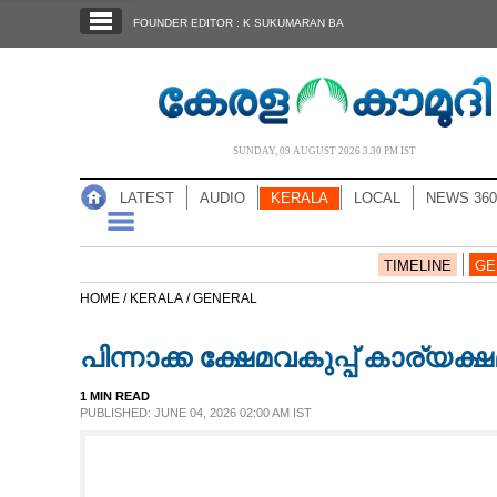
SECTIONS
FOUNDER EDITOR : K SUKUMARAN BA
HOME
LATEST
AUDIO
SUNDAY, 09 AUGUST 2026 3.30 PM IST
NOTIFIED NEWS
LATEST
AUDIO
KERALA
LOCAL
NEWS 360
POLL
KERALA
TIMELINE
GE
HOME /
KERALA /
GENERAL
LOCAL
പിന്നാക്ക ക്ഷേമവകുപ്പ് കാര്യക്
NEWS 360
1 MIN READ
PUBLISHED: JUNE 04, 2026 02:00 AM IST
CASE DIARY