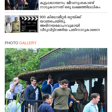
കൂട്ടപ്പലായനം; ജീവനുംകൊണ്ട്
നാടുകടന്നത് ഒരു ലക്ഷത്തിലധികം
പേർ
900 കിലോമീറ്റർ ഒറ്റയ്‌ക്ക്
യാത്രചെ‌യ്‌തു,​
അഭിനയമോഹവുമായി
വീടുവിട്ടിറങ്ങിയ പതിനാറുകാരനെ
കണ്ടെത്തിയത് ഫിലിം സിറ്റിയിൽ
PHOTO
GALLERY