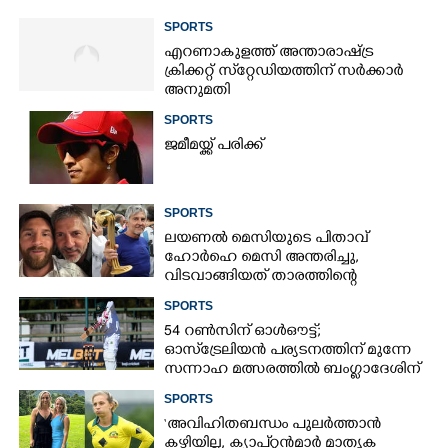
SPORTS
എറണാകുളത്ത് അന്താരാഷ്ട്ര
ക്രിക്കറ്റ് സ്‌റ്റേഡിയത്തിന് സർക്കാർ
അനുമതി
SPORTS
ജമീമയ്ക്ക് പരിക്ക്
SPORTS
ലയണൽ മെസിയുടെ പിതാവ്
ഹോർഹെ മെസി അന്തരിച്ചു,​
വിടവാങ്ങിയത് താരത്തിന്റെ
ഇതിഹാസ തുല്യമായ കരിയറിലെ
SPORTS
ശക്തികേന്ദ്രം
54 റൺസിന് ഓൾഔട്ട്;
ഓസ്‌ട്രേലിയൻ പര്യടനത്തിന് മുന്നേ
സന്നാഹ മത്സരത്തിൽ ബംഗ്ലാദേശിന്
തിരിച്ചടി, രണ്ടക്കം കടന്നത്
SPORTS
ഒരേയൊരു താരം
‘അവിഹിതബന്ധം പുലർത്താൻ
കഴിയില്ല,​ ക്യാപ്റ്റൻമാർ മാതൃക