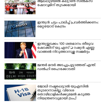
ആലപ്പുഴയിൽ കല്യാൺ സിൽക്‌സ്
യാത്രികൻ രക്ഷപെടുത്തി
ഷോറൂമിന് തുടക്കമായി
കരയ്ക്ക് എത്തിച്ചപ്പോൾ
ഇന്ത്യൻ ചട്ടം പാലിച്ച് പ്രവർത്തിക്കണം:
മെറ്റയോട് കേന്ദ്രം
ഇന്ത്യയ്ക്കടക്കം 100 ശതമാനം തീരുവ
ഷോക്കിന് യു.എസ്  റഷ്യൻ എണ്ണ
വാങ്ങൽ നിറുത്താനുള്ള സമ്മർദ്ദം
ജന്ത‌‌ർ മന്ദർ അടച്ചുപൂട്ടാത്തത് എന്ത്:
ഡൽഹി ഹൈക്കോടതി
ജോലി നഷ്ടപ്പെട്ടാൽ യുഎസിൽ
തുടരാനാകില്ല; വിദേശ
തൊഴിലാളികൾക്കുമേൽ കടുത്ത
നിയന്ത്രണവുമായി ട്രംപ്‌