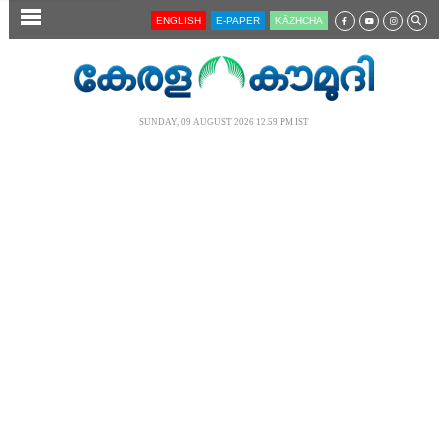
SECTIONS
ENGLISH
E-PAPER
KĀZHCHA
HOME
LATEST
SUNDAY, 09 AUGUST 2026 12.59 PM IST
AUDIO
NOTIFIED NEWS
POLL
KERALA
LOCAL
NEWS 360
CASE DIARY