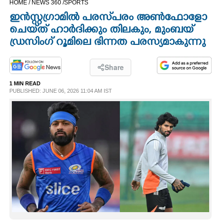
HOME /
NEWS 360 /
SPORTS
CINEMA
ഇൻസ്റ്റഗ്രാമിൽ പരസ്‌പരം അൺഫോളോ
ചെയ്‌ത് ഹാ‌ർ‌‌ദിക്കും തിലകും, മുംബയ്
OPINION
ഡ്രസിംഗ് റൂമിലെ ഭിന്നത പരസ്യമാകുന്നു
PHOTOS
Share
1 MIN READ
PUBLISHED: JUNE 06, 2026 11:04 AM IST
LIFESTYLE
SPIRITUAL
INFO+
ART
ASTRO