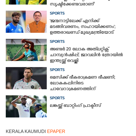
സൃഷ്ടിക്കേണ്ടവരാണ്'
വിമർശനവുമായി ക്രിക്കറ്റ്
SPORTS
താരത്തിന്റെ ഭാര്യ
'ജന്മനാട്ടിലേക്ക് എനിക്ക്
മടങ്ങിവരണം, സഹായിക്കണം';
ഉത്തരാഖണ്ഡ് മുഖ്യമന്ത്രിയോട്
അപേക്ഷയുമായി ഋഷഭ് പന്ത്
SPORTS
അണ്ടർ 20 ലോക അത്‌ലറ്റിക്സ്
ചാമ്പ്യൻഷിപ്പ്; ജാവലിൻ ത്രോയിൽ
ഇന്ത്യയ്ക്ക് വെള്ളി
SPORTS
മെസിക്ക് ഭീകരാക്രമണ ഭീഷണി;
ലോകകപ്പിനിടെ
ചാവേറാക്രമണത്തിന്
പദ്ധതിയിട്ടിരുന്നതായി റിപ്പോർട്ട്
SPORTS
ലങ്കയ്ക്ക് ബാറ്റിംഗ് പ്രാക്ടീസ്
KERALA KAUMUDI
EPAPER