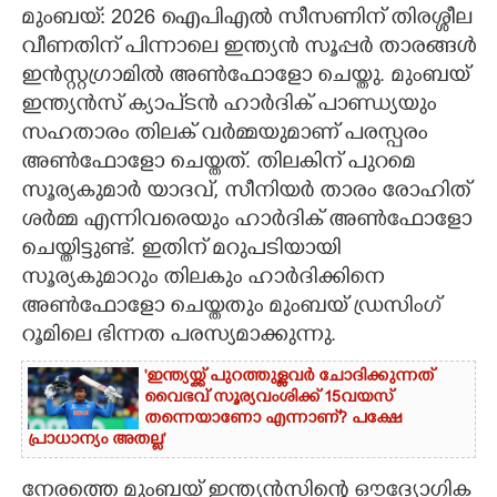
മുംബയ്: 2026 ഐപിഎൽ സീസണിന് തിരശ്ശീല
CARTOONS
വീണതിന് പിന്നാലെ ഇന്ത്യൻ സൂപ്പർ താരങ്ങൾ
ഇൻസ്റ്റഗ്രാമിൽ അൺഫോളോ ചെയ്തു. മുംബയ്
ഇന്ത്യൻസ് ക്യാപ്ടൻ ഹാർദിക് പാണ്ഡ്യയും
LITERATURE
സഹതാരം തിലക് വർമ്മയുമാണ് പരസ്പരം
അൺഫോളോ ചെയ്തത്. തിലകിന് പുറമെ
ZOOM
സൂര്യകുമാർ യാദവ്, സീനിയർ താരം രോഹിത്
ശർമ്മ എന്നിവരെയും ഹാർദിക് അൺഫോളോ
CONTACT US
ചെയ്തിട്ടുണ്ട്. ഇതിന് മറുപടിയായി
സൂര്യകുമാറും തിലകും ഹാർദിക്കിനെ
അൺഫോളോ ചെയ്തതും മുംബയ് ഡ്രസിംഗ്
റൂമിലെ ഭിന്നത പരസ്യമാക്കുന്നു.
'ഇന്ത്യയ്ക്ക് പുറത്തുള്ളവർ ചോദിക്കുന്നത്
വൈഭവ് സൂര്യവംശിക്ക് 15വയസ്
തന്നെയാണോ എന്നാണ്? പക്ഷേ
പ്രാധാന്യം അതല്ല'
നേരത്തെ മുംബയ് ഇന്ത്യൻസിന്റെ ഔദ്യോഗിക