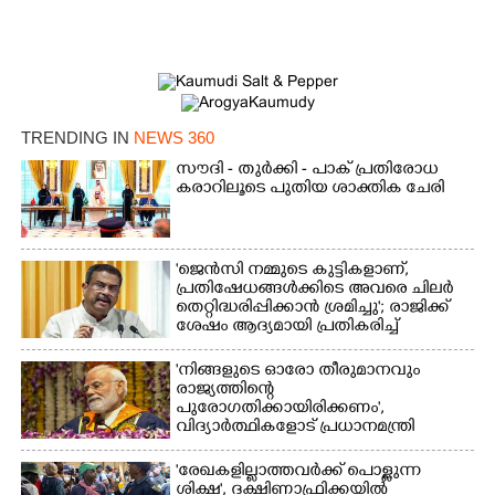
Copy Link
TRENDING IN
NEWS 360
സൗദി - തുർക്കി - പാക് പ്രതിരോധ
കരാറിലൂടെ പുതിയ ശാക്തിക ചേരി
'ജെൻസി നമ്മുടെ കുട്ടികളാണ്,
പ്രതിഷേധങ്ങൾക്കിടെ അവരെ ചിലർ
തെറ്റിദ്ധരിപ്പിക്കാൻ ശ്രമിച്ചു'; രാജിക്ക്
ശേഷം ആദ്യമായി പ്രതികരിച്ച്
ധർമ്മേന്ദ്ര പ്രധാൻ
'നിങ്ങളുടെ ഓരോ തീരുമാനവും
രാജ്യത്തിന്റെ
പുരോഗതിക്കായിരിക്കണം',​
വിദ്യാർത്ഥികളോട് പ്രധാനമന്ത്രി
'രേഖകളില്ലാത്തവർക്ക് പൊള്ളുന്ന
ശിക്ഷ', ദക്ഷിണാഫ്രിക്കയിൽ