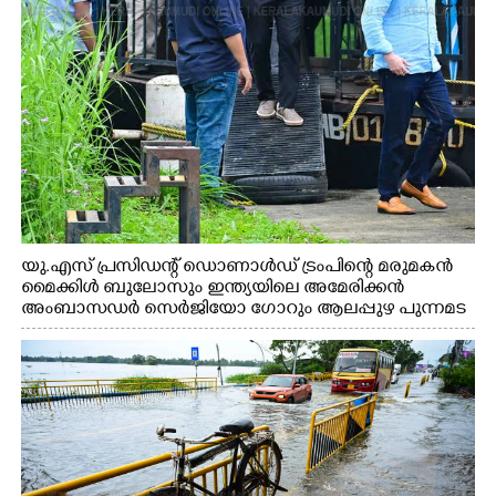
യു.എസ് പ്രസിഡന്റ് ഡൊണാൾഡ് ട്രംപിന്റെ മരുമകൻ
മൈക്കിൾ ബുലോസും ഇന്ത്യയിലെ അമേരിക്കൻ
അംബാസഡർ സെർജിയോ ഗോറും ആലപ്പുഴ പുന്നമട
കായലിൽ ഹൗസ്ബോട്ട് യാത്രയ്ക്ക് ശേഷം പുറത്തേയ്ക്ക്
വന്നപ്പോൾ