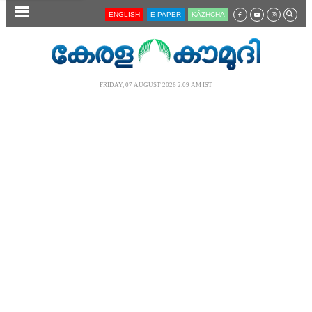
SECTIONS
ENGLISH
E-PAPER
KĀZHCHA
HOME
LATEST
FRIDAY, 07 AUGUST 2026 2.09 AM IST
AUDIO
NOTIFIED NEWS
POLL
KERALA
LOCAL
NEWS 360
CASE DIARY