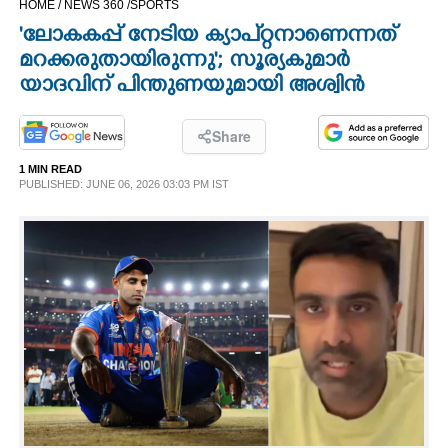
HOME /
NEWS 360 /
SPORTS
CINEMA
'ലോകകപ്പ് നേടിയ ക്യാപ്റ്റനാണെന്നത്
മറക്കരുതായിരുന്നു'; സൂര്യകുമാര്‍
OPINION
യാദവിന് പിന്തുണയുമായി അശ്വിൻ
PHOTOS
Share
1 MIN READ
PUBLISHED: JUNE 06, 2026 03:03 PM IST
LIFESTYLE
SPIRITUAL
INFO+
ART
ASTRO