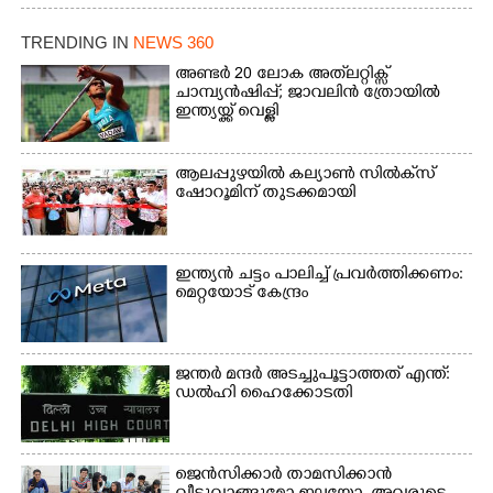
ക്കുരുക്ക്
ചാമ്പ്യൻഷിപ്പിൽ അണ്ടർ
20 ആൺകുട്ടികളുടെ 200
TRENDING IN
NEWS 360
മീറ്റർ ഓട്ടം ഫൈനൽ
അണ്ടർ 20 ലോക അത്‌ലറ്റിക്സ്
മത്സരത്തിനിടെ സിന്തറ്റിക്
ചാമ്പ്യൻഷിപ്പ്; ജാവലിൻ ത്രോയിൽ
ട്രാക്കിന് കുറുകെ ഓടുന്ന
ഇന്ത്യയ്ക്ക് വെള്ളി
നായകൾ.
ആലപ്പുഴയിൽ കല്യാൺ സിൽക്‌സ്
ഷോറൂമിന് തുടക്കമായി
ഇന്ത്യൻ ചട്ടം പാലിച്ച് പ്രവർത്തിക്കണം:
മെറ്റയോട് കേന്ദ്രം
ജന്ത‌‌ർ മന്ദർ അടച്ചുപൂട്ടാത്തത് എന്ത്:
ഡൽഹി ഹൈക്കോടതി
ജെൻസിക്കാർ താമസിക്കാൻ