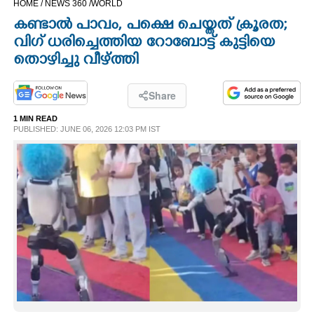
HOME /
NEWS 360 /
WORLD
CINEMA
കണ്ടാൽ പാവം, പക്ഷെ ചെയ്തത് ക്രൂരത;
വിഗ് ധരിച്ചെത്തിയ റോബോട്ട് കുട്ടിയെ
OPINION
തൊഴിച്ചു വീഴ്ത്തി
PHOTOS
Share
1 MIN READ
PUBLISHED: JUNE 06, 2026 12:03 PM IST
LIFESTYLE
SPIRITUAL
INFO+
ART
ASTRO