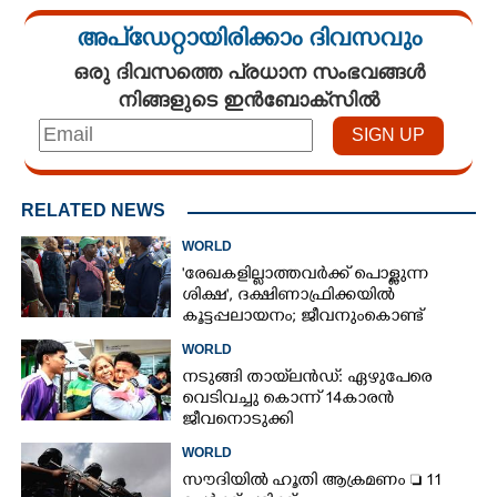
അപ്ഡേറ്റായിരിക്കാം ദിവസവും
ഒരു ദിവസത്തെ പ്രധാന സംഭവങ്ങൾ
നിങ്ങളുടെ ഇൻബോക്സിൽ
RELATED NEWS
WORLD
'രേഖകളില്ലാത്തവർക്ക് പൊള്ളുന്ന
ശിക്ഷ', ദക്ഷിണാഫ്രിക്കയിൽ
കൂട്ടപ്പലായനം; ജീവനുംകൊണ്ട്
നാടുകടന്നത് ഒരു ലക്ഷത്തിലധികം
WORLD
പേർ
നടുങ്ങി തായ്‌ലൻഡ്: ഏഴുപേരെ
വെടിവച്ചു കൊന്ന് 14കാരൻ
ജീവനൊടുക്കി
WORLD
സൗദിയിൽ ഹൂതി ആക്രമണം  11