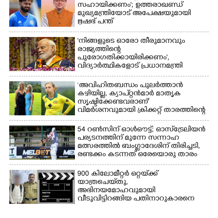
സഹായിക്കണം'; ഉത്തരാഖണ്ഡ്
മുഖ്യമന്ത്രിയോട് അപേക്ഷയുമായി
ഋഷഭ് പന്ത്
'നിങ്ങളുടെ ഓരോ തീരുമാനവും
രാജ്യത്തിന്റെ
പുരോഗതിക്കായിരിക്കണം',​
വിദ്യാർത്ഥികളോട് പ്രധാനമന്ത്രി
‘അവിഹിതബന്ധം പുലർത്താൻ
കഴിയില്ല,​ ക്യാപ്റ്റൻമാർ മാതൃക
സൃഷ്ടിക്കേണ്ടവരാണ്'
വിമർശനവുമായി ക്രിക്കറ്റ് താരത്തിന്റെ
ഭാര്യ
54 റൺസിന് ഓൾഔട്ട്; ഓസ്‌ട്രേലിയൻ
പര്യടനത്തിന് മുന്നേ സന്നാഹ
മത്സരത്തിൽ ബംഗ്ലാദേശിന് തിരിച്ചടി,
രണ്ടക്കം കടന്നത് ഒരേയൊരു താരം
900 കിലോമീറ്റർ ഒറ്റയ്‌ക്ക്
യാത്രചെ‌യ്‌തു,​
അഭിനയമോഹവുമായി
വീടുവിട്ടിറങ്ങിയ പതിനാറുകാരനെ
കണ്ടെത്തിയത് ഫിലിം സിറ്റിയിൽ