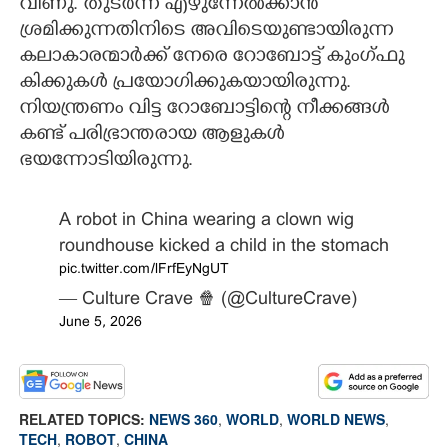
വീണു. തുടർന്ന് എഴുന്നേൽക്കാൻ
ശ്രമിക്കുന്നതിനിടെ അവിടെയുണ്ടായിരുന്ന
കലാകാരന്മാർക്ക് നേരെ റോബോട്ട് കുംഗ്ഫു
കിക്കുകൾ പ്രയോഗിക്കുകയായിരുന്നു.
നിയന്ത്രണം വിട്ട റോബോട്ടിന്റെ നീക്കങ്ങൾ
കണ്ട് പരിഭ്രാന്തരായ ആളുകൾ
ഭയന്നോടിയിരുന്നു.
A robot in China wearing a clown wig
roundhouse kicked a child in the stomach
pic.twitter.com/lFrfEyNgUT
— Culture Crave 🍿 (@CultureCrave)
June 5, 2026
RELATED TOPICS:
NEWS 360
,
WORLD
,
WORLD NEWS
,
TECH
,
ROBOT
,
CHINA