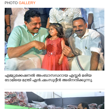
PHOTO
GALLERY
എജ്യുക്കേഷനൽ അംബാസഡറായ എസ്തർ മരിയ
ടോമിയെ മന്ത്രി എൻ.ഷംസുദ്ദീൻ അഭിനന്ദിക്കുന്നു.