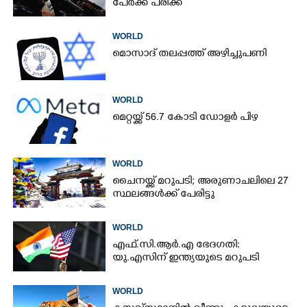
പേർക്ക് പരിക്ക്
WORLD
മൊസാദ് തലപ്പത്ത് അഴിച്ചുപണി
WORLD
മെറ്റയ്ക്ക് 56.7 കോടി ഡോളർ പിഴ
WORLD
ചൈനയ്ക്ക് മറുപടി; അരുണാചലിലെ 27
സ്ഥലങ്ങൾക്ക് പേരിട്ടു
WORLD
എഫ്.സി.ആർ.എ ഭേദഗതി:
യു.എസിന് ഇന്ത്യയുടെ മറുപടി
WORLD