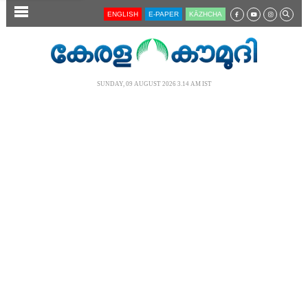
SECTIONS
ENGLISH
E-PAPER
KĀZHCHA
HOME
LATEST
SUNDAY, 09 AUGUST 2026 3.14 AM IST
AUDIO
NOTIFIED NEWS
POLL
KERALA
LOCAL
NEWS 360
CASE DIARY