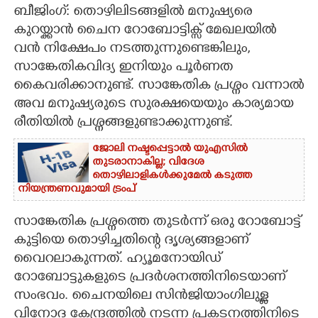
ബീജിംഗ്: തൊഴിലിടങ്ങളിൽ മനുഷ്യരെ
CARTOONS
കുറയ്ക്കാൻ ചൈന റോബോട്ടിക്സ് മേഖലയിൽ
വൻ നിക്ഷേപം നടത്തുന്നുണ്ടെങ്കിലും,
സാങ്കേതികവിദ്യ ഇനിയും പൂർണത
LITERATURE
കൈവരിക്കാനുണ്ട്. സാങ്കേതിക പ്രശ്നം വന്നാൽ
അവ മനുഷ്യരുടെ സുരക്ഷയെയും കാര്യമായ
ZOOM
രീതിയിൽ പ്രശ്നങ്ങളുണ്ടാക്കുന്നുണ്ട്.
CONTACT US
ജോലി നഷ്ടപ്പെട്ടാൽ യുഎസിൽ
തുടരാനാകില്ല; വിദേശ
തൊഴിലാളികൾക്കുമേൽ കടുത്ത
നിയന്ത്രണവുമായി ട്രംപ്‌
സാങ്കേതിക പ്രശ്നത്തെ തുടർന്ന് ഒരു റോബോട്ട്
കുട്ടിയെ തൊഴിച്ചതിന്റെ ദൃശ്യങ്ങളാണ്
വൈറലാകുന്നത്. ഹ്യൂമനോയിഡ്
റോബോട്ടുകളുടെ പ്രദർശനത്തിനിടെയാണ്
സംഭവം. ചൈനയിലെ സിൻജിയാംഗിലുള്ള
വിനോദ കേന്ദ്രത്തിൽ നടന്ന പ്രകടനത്തിനിടെ