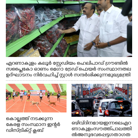
എറണാകുളം കലൂർ സ്റ്റേഡിയം ഹെലിപാഡ് ഗ്രൗണ്ടിൽ
സപ്ളൈകോ ഓണം മെഗാ ട്രേഡ് ഫെയർ സംസ്ഥാനതല
ഉദ്ഘാടനം നിർവഹിച്ച് സ്റ്റാൾ സന്ദർശിക്കുന്ന മുഖ്യമന്ത്രി
വി.ഡി. സതീശൻ. മന്ത്രി അനൂപ് ജേക്കബ് സമീപം
കൊല്ലത്ത് നടക്കുന്ന
ഒഴിവ് ദിനമായ ഇന്നലെ എറ
കേരള സംസ്ഥാന ഇന്റർ
ണാകുളം സൗത്ത് പാലത്തി
ഡിസ്ട്രിക്റ്റ് ക്ലബ്
ൽ അനുഭവപ്പെട്ട ഗതാഗത
അത്‌ലറ്റിക്