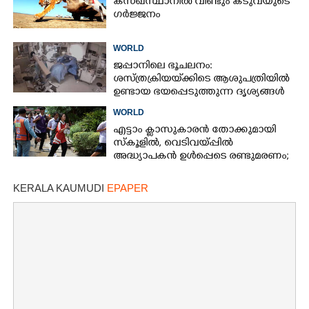
കസഖ്‌സ്ഥാനിൽ വീണ്ടും കടുവയുടെ
ഗർജ്ജനം
WORLD
ജപ്പാനിലെ ഭൂചലനം:
ശസ്ത്രക്രിയ‌യ്‌ക്കി‌ടെ ആശുപത്രിയിൽ
ഉണ്ടായ ഭയപ്പെടുത്തുന്ന ദൃശ്യങ്ങൾ
പുറത്ത്
WORLD
എട്ടാം ക്ളാസുകാരൻ തോക്കുമായി
സ്കൂളിൽ, വെടിവയ്പ്പിൽ
അദ്ധ്യാപകൻ ഉൾപ്പെടെ രണ്ടുമരണം;
15 പേർക്ക് പരിക്ക്
KERALA KAUMUDI
EPAPER