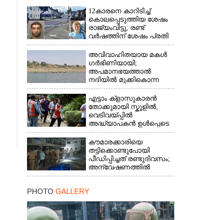
12കാരനെ കാറിടിച്ച്
കൊലപ്പെടുത്തിയ ശേഷം
രാജ്യംവിട്ടു; രണ്ട്
വർഷത്തിന് ശേഷം പ്രതി
പിടിയിൽ
അവിവാഹിതയായ മകൾ
ഗർഭിണിയായി;
അപമാനഭയത്താൽ
നദിയിൽ മുക്കികൊന്ന
പിതാവ് അറസ്റ്റിൽ
എട്ടാം ക്ളാസുകാരൻ
തോക്കുമായി സ്കൂളിൽ,
വെടിവയ്പ്പിൽ
അദ്ധ്യാപകൻ ഉൾപ്പെടെ
രണ്ടുമരണം; 15 പേർക്ക്
പരിക്ക്
കൗമാരക്കാരിയെ
തട്ടിക്കൊണ്ടുപോയി
പീഡിപ്പിച്ചത് രണ്ടുദിവസം;
അന്വേഷണത്തിൽ
നിർണായകമായത്
ഓൺലൈൻ ഫുഡ്
PHOTO
GALLERY
ഡെലിവറി