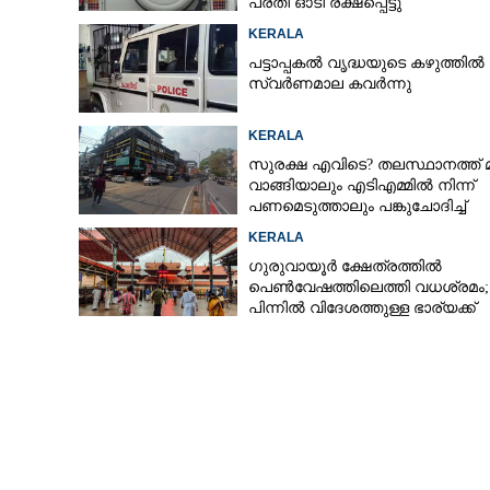
പ്രതി ഓടി രക്ഷപ്പെട്ടു
KERALA
പട്ടാപ്പകൽ വൃദ്ധയുടെ കഴുത്തിൽ ന
സ്വർണമാല കവർന്നു
KERALA
സുരക്ഷ എവിടെ?​ തലസ്ഥാനത്ത് 
ഭാര്യയെ കൊന്ന്
വാങ്ങിയാലും എടിഎമ്മിൽ നിന്ന്
അന്യ സംസ്ഥാ
പണമെടുത്താലും പങ്കുചോദിച്ച്
സാമൂഹ്യവിരുദ്ധർ
KERALA
ഗുരുവായൂർ ക്ഷേത്രത്തിൽ
പെൺവേഷത്തിലെത്തി വധശ്രമം;
പിന്നിൽ വിദേശത്തുള്ള ഭാര്യക്ക്
ചിത്രങ്ങൾ അയച്ചതിലെ പക