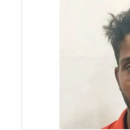
CINEMA
OPINION
PHOTOS
LIFESTYLE
SPIRITUAL
INFO+
ART
ASTRO