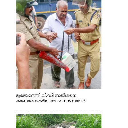
മുഖ്യമന്ത്രി വി.ഡി.സതീശനെ
കാണാനെത്തിയ മോഹനൻ നായർ