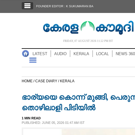
SECTIONS
FOUNDER EDITOR : K SUKUMARAN BA
HOME
LATEST
AUDIO
FRIDAY, 07 AUGUST 2026 11.52 PM IST
NOTIFIED NEWS
LATEST
AUDIO
KERALA
LOCAL
NEWS 360
POLL
KERALA
HOME /
CASE DIARY /
KERALA
LOCAL
ഭാര്യയെ കൊന്ന് മുങ്ങി,​ പെ
NEWS 360
തൊഴിലാളി പിടിയിൽ
1 MIN READ
CASE DIARY
PUBLISHED: JUNE 05, 2026 01:47 AM IST