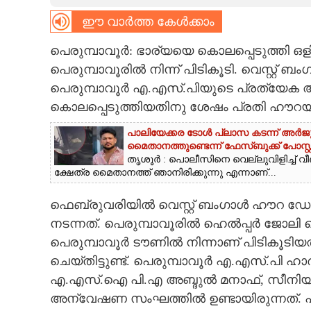
ഈ വാർത്ത കേൾക്കാം
CARTOONS
പെരുമ്പാവൂർ: ഭാര്യയെ കൊലപ്പെടുത്ത
LITERATURE
പെരുമ്പാവൂരിൽ നിന്ന് പിടികൂടി. വെസ്റ്റ
പെരുമ്പാവൂർ എ.എസ്.പിയുടെ പ്രത്യേക
ZOOM
കൊലപ്പെടുത്തിയതിനു ശേഷം പ്രതി ഹൗറയി
പാലിയേക്കര ടോൾ പ്ലാസ കടന്ന് അർജുൻ 
CONTACT US
മൈതാനത്തുണ്ടെന്ന് ഫേസ്ബുക്ക് പോസ്റ്റ
തൃശൂർ : പൊലീസിനെ വെല്ലുവിളിച്ച് വീ
ക്ഷേത്ര മൈതാനത്ത് ഞാനിരിക്കുന്നു എന്നാണ്...
ഫെബ്രുവരിയിൽ വെസ്റ്റ് ബംഗാൾ ഹൗറ ഡോ
നടന്നത്. പെരുമ്പാവൂരിൽ ഹെൽപ്പർ ജോലി
പെരുമ്പാവൂർ ടൗണിൽ നിന്നാണ് പിടികൂടി
ചെയ്തിട്ടുണ്ട്. പെരുമ്പാവൂർ എ.എസ്.പി
എ.എസ്.ഐ പി.എ അബ്ദുൽ മനാഫ്, സീനിയർ
അന്വേഷണ സംഘത്തിൽ ഉണ്ടായിരുന്നത്.