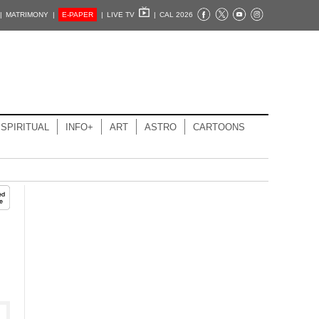
|
MATRIMONY |
E-PAPER
|
LIVE TV
|
CAL 2026
SPIRITUAL
INFO+
ART
ASTRO
CARTOONS