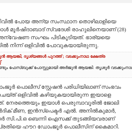
ി ഒളിവിൽ പോയ അന്യ സംസ്ഥാന തൊഴിലാളിയെ
് ബംഗാൾ മൂർഷിദാബാദ് സ്വദേശി രാഹുലിനെയാണ് (28)
 അന്വേഷണ സംഘം പിടികൂടിയത്. ഭാര്യയെ
ൽ നിന്ന് ഒളിവിൽ പോവുകയായിരുന്നു.
ആയങ്കി,​ ദൃശ്യങ്ങൾ പുറത്ത് ; വടക്കുംനാഥ ക്ഷേത്ര
്
ണ്ടും ഫേസ്ബുക്ക് പോസ്റ്റുമായി അർജുൻ ആയങ്കി. തൃശൂർ വടക്കുംനാ
ംജൂർ പൊലീസ് സ്റ്റേഷൻ പരിധിയിലാണ് സംഭവം
 ചെയ്ത് ഒളിവിൽ കഴിയുകയായിരുന്ന ഇയാളെ
യത്. നേരത്തെയും ഇയാൾ പെരുമ്പാവൂരിൽ ജോലി
 ഹാർദിക് മീണ, ഇൻസ്പെക്ടർ എൽ. അനിൽകുമാർ,
 സി.പി.ഒ ബെന്നി ഐസക്ക് തുടങ്ങിയവരാണ്
 പ്രതിയെ ഹൗറ ഡോംജൂർ പൊലീസിന് കൈമാറി.