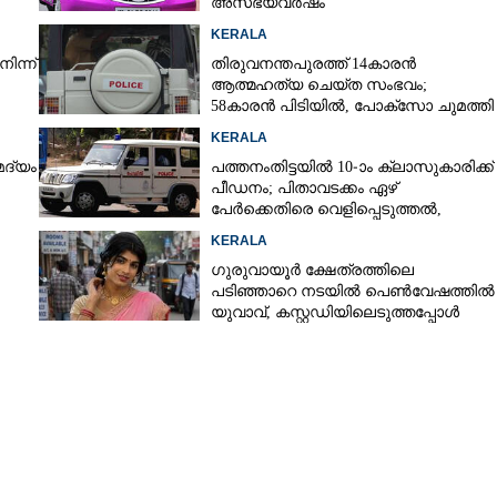
അസഭ്യവ‌ർഷം
Share this link
KERALA
ിന്ന്
തിരുവനന്തപുരത്ത് 14കാരൻ
ആത്മഹത്യ ചെയ്ത സംഭവം;
58കാരൻ പിടിയിൽ, പോക്‌സോ ചുമത്തി
അറസ്റ്റ്
KERALA
Copy Link
മദ്യം
പത്തനംതിട്ടയിൽ 10-ാം ക്ലാസുകാരിക്ക്
 മുങ്ങി,​ പെരുമ്പാവൂരിൽ
പീഡനം; പിതാവടക്കം ഏഴ്
ന തൊഴിലാളി പിടിയിൽ
പേർക്കെതിരെ വെളിപ്പെടുത്തൽ,
മൂന്നുപേർ അറസ്റ്റിൽ
KERALA
ഗുരുവായൂർ ക്ഷേത്രത്തിലെ
പടിഞ്ഞാറെ നടയിൽ പെൺവേഷത്തിൽ
യുവാവ്,​ കസ്റ്റഡിയിലെടുത്തപ്പോൾ
തെളിഞ്ഞത് വൻഗൂഢാലോചന