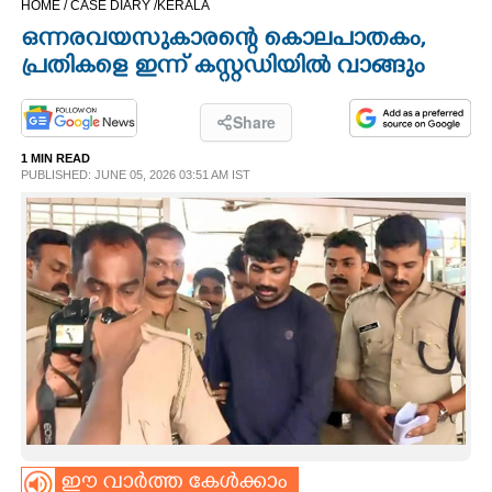
HOME /
CASE DIARY /
KERALA
CINEMA
ഒന്നരവയസുകാരന്റെ കൊലപാതകം,
പ്രതികളെ ഇന്ന് കസ്റ്റഡിയിൽ വാങ്ങും
OPINION
Share
PHOTOS
1 MIN READ
PUBLISHED: JUNE 05, 2026 03:51 AM IST
LIFESTYLE
SPIRITUAL
INFO+
ART
ASTRO
ഈ വാർത്ത കേൾക്കാം