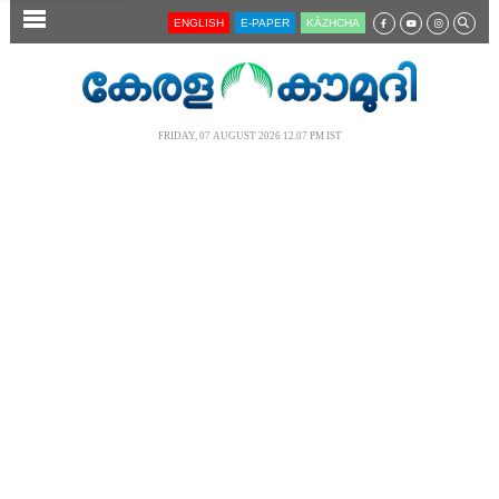
SECTIONS
ENGLISH
E-PAPER
KĀZHCHA
HOME
LATEST
FRIDAY, 07 AUGUST 2026 12.07 PM IST
AUDIO
NOTIFIED NEWS
POLL
KERALA
LOCAL
NEWS 360
CASE DIARY