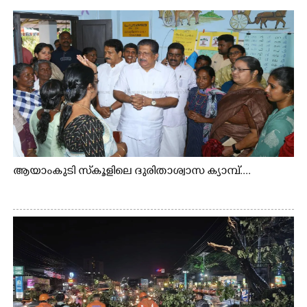
ആയാംകുടി സ്‌കൂളിലെ ദുരിതാശ്വാസ ക്യാമ്പ്....