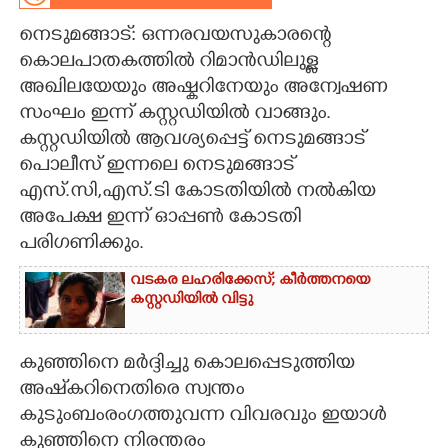
നെടുമങ്ങാട്: ഒന്നരവയസുകാരന്റെ
CARTOONS
കൊലപാതകത്തിൽ റിമാൻഡിലുള്ള
അഖിലയേയും അഷ്കറിനേയും അന്വേഷണ
LITERATURE
സംഘം ഇന്ന് കസ്റ്റഡിയിൽ വാങ്ങും.
കസ്റ്റഡിയിൽ ആവശ്യപ്പെട്ട് നെടുമങ്ങാട്
ZOOM
പൊലീസ് ഇന്നലെ നെടുമങ്ങാട്
എസ്.സി,എസ്.ടി കോടതിയിൽ നൽകിയ
CONTACT US
അപേക്ഷ ഇന്ന് ഓപ്പൺ കോടതി
പരിഗണിക്കും.
വടകര ലഹരിക്കേസ്; കീർത്തനയെ
കസ്റ്റഡിയിൽ വിട്ടു
കുഞ്ഞിനെ മർദ്ദിച്ചു കൊലപ്പെടുത്തിയ
അഷ്‌കറിനെതിരെ സ്വന്തം
കുടുംബംരംഗത്തുവന്ന വിവരവും ഇയാൾ
കുഞ്ഞിനെ നിരന്തരം