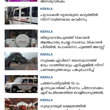
അസഭ്യവ‌ർഷം
KERALA
പട്ടാപ്പകൽ വൃദ്ധയുടെ കഴുത്തിൽ
നിന്ന് സ്വർണമാല കവർന്നു
KERALA
തിരുവനന്തപുരത്ത് 14കാരൻ
ആത്മഹത്യ ചെയ്ത സംഭവം; 58കാരൻ
പിടിയിൽ, പോക്‌സോ ചുമത്തി അറസ്റ്റ്
KERALA
സുരക്ഷ എവിടെ?​ തലസ്ഥാനത്ത്
മദ്യം വാങ്ങിയാലും എടിഎമ്മിൽ നിന്ന്
പണമെടുത്താലും പങ്കുചോദിച്ച്
സാമൂഹ്യവിരുദ്ധർ
KERALA
പത്തനംതിട്ടയിൽ 10-ാം
ക്ലാസുകാരിക്ക് പീഡനം; പിതാവടക്കം
ഏഴ് പേർക്കെതിരെ വെളിപ്പെടുത്തൽ,
മൂന്നുപേർ അറസ്റ്റിൽ
KERALA
ഗുരുവായൂർ ക്ഷേത്രത്തിൽ