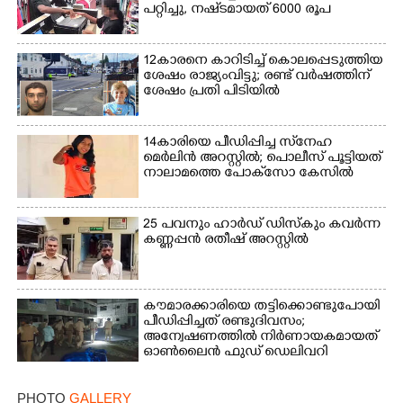
പറ്റിച്ചു, നഷ്‌ടമായത് 6000 രൂപ
12കാരനെ കാറിടിച്ച് കൊലപ്പെടുത്തിയ
ശേഷം രാജ്യംവിട്ടു; രണ്ട് വർഷത്തിന്
ശേഷം പ്രതി പിടിയിൽ
14കാരിയെ പീഡിപ്പിച്ച സ്‌നേഹ
മെർലിൻ അറസ്റ്റിൽ; പൊലീസ് പൂട്ടിയത്
നാലാമത്തെ പോക്‌സോ കേസിൽ
25 പവനും ഹാർഡ് ഡിസ്കും കവർന്ന
കണ്ണപ്പൻ രതീഷ് അറസ്റ്റിൽ
കൗമാരക്കാരിയെ തട്ടിക്കൊണ്ടുപോയി
പീഡിപ്പിച്ചത് രണ്ടുദിവസം;
അന്വേഷണത്തിൽ നിർണായകമായത്
ഓൺലൈൻ ഫുഡ് ഡെലിവറി
PHOTO
GALLERY