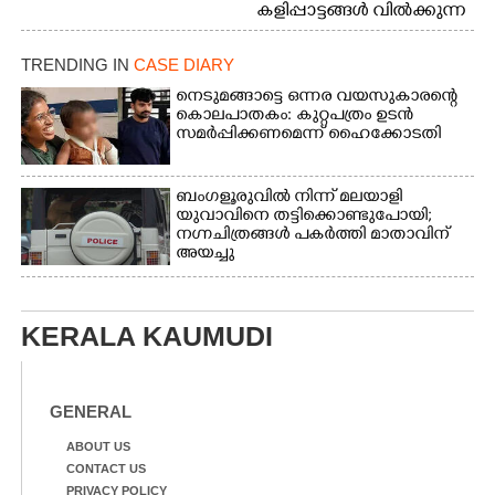
കളിപ്പാട്ടങ്ങൾ വിൽക്കുന്ന
നാടോടി യുവതി. ഇടപ്പള്ളി
ജംഗ്ഷനിൽ നിന്നുള്ള കാഴ്ച
TRENDING IN
CASE DIARY
നെടുമങ്ങാട്ടെ ഒന്നര വയസുകാരന്റെ
കൊലപാതകം: കുറ്റപത്രം ഉടൻ
സമർപ്പിക്കണമെന്ന് ഹൈക്കോടതി
ബംഗളൂരുവിൽ നിന്ന് മലയാളി
യുവാവിനെ തട്ടിക്കൊണ്ടുപോയി;
നഗ്നചിത്രങ്ങൾ പകർത്തി മാതാവിന്
അയച്ചു
KERALA KAUMUDI
GENERAL
ABOUT US
CONTACT US
PRIVACY POLICY