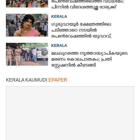
പെൺവേഷത്തിലെത്തി വധശ്രമം;
പിന്നിൽ വിദേശത്തുള്ള ഭാര്യക്ക്
ചിത്രങ്ങൾ അയച്ചതിലെ പക
KERALA
ഗുരുവായൂർ ക്ഷേത്രത്തിലെ
പടിഞ്ഞാറെ നടയിൽ
പെൺവേഷത്തിൽ യുവാവ്,​
കസ്റ്റഡിയിലെടുത്തപ്പോൾ
KERALA
തെളിഞ്ഞത് വൻഗൂഢാലോചന
മലപ്പുറത്തെ നൃത്താദ്ധ്യാപികയുടെ
മരണം കൊലപാതകം; പ്രതി
സ്റ്റേഷനിൽ കീഴടങ്ങി
KERALA KAUMUDI
EPAPER