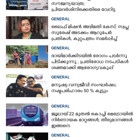
സൗജന്യയാത്ര;
പ്രിയദർശിനിക്കെതിരെ വേറിട്ട
പ്രതിഷേധവുമായി അങ്കമാലിയിലെ
GENERAL
സ്വകാര്യ ബസുകൾ
ലൈഫ് മിഷൻ അഴിമതി കേസ്; സ്വപ്ന
സുരേഷ് അടക്കം ആറുപേർ
പ്രതികൾ, കുറ്റപത്രം സമർപ്പിച്ച്
സിബിഐ
GENERAL
ഭായിമാർക്കിടയിൽ രോഗം പടർന്നു
പിടിക്കുന്നു ,​ പ്രതിരോധ നടപടികൾ
ശക്തമാക്കി ആരോഗ്യവകുപ്പ്
GENERAL
മനുഷ്യ-വന്യജീവി സംഘർഷം;
നഷ്ടപരിഹാരം 50 % കൂട്ടും
GENERAL
ജൂലായ് 22 മുതല്‍ കൊച്ചി മെട്രോയില്‍
നിര്‍ണായക മാറ്റങ്ങള്‍; തീരുമാനങ്ങള്‍
ഇങ്ങനെ
GENERAL