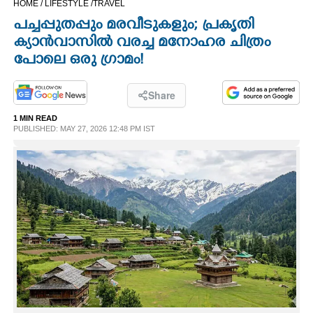
HOME /
LIFESTYLE /
TRAVEL
CINEMA
പച്ചപ്പുതപ്പും മരവീടുകളും; പ്രകൃതി
ക്യാൻവാസിൽ വരച്ച മനോഹര ചിത്രം
OPINION
പോലെ ഒരു ഗ്രാമം!
PHOTOS
Share
1 MIN READ
PUBLISHED: MAY 27, 2026 12:48 PM IST
LIFESTYLE
SPIRITUAL
INFO+
ART
ASTRO