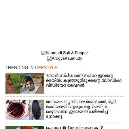
TRENDING IN
LIFESTYLE
'ഓവർ സ്‌പീഡാണ് സാറേ ഇവന്റെ
മെയിൻ; കുഞ്ഞുമിടുക്കന്റെ ലോഡിംഗ്
വീഡിയോ വൈറൽ
അൽപ്പം കറ്റാർവാഴ ജെൽ മതി, മുടി
ഭംഗിയായി വളരും; ആഴ്‌ചയിൽ
ഒരുതവണ ഇതൊന്ന് പരീക്ഷിച്ച്
നോക്കൂ
ഉച്ചയൂണിന് വേറിട്ടൊരു കൂട്ട്;