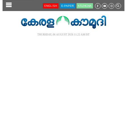
SECTIONS
ENGLISH
E-PAPER
KĀZHCHA
HOME
LATEST
THURSDAY, 06 AUGUST 2026 11.22 AM IST
AUDIO
NOTIFIED NEWS
POLL
KERALA
LOCAL
NEWS 360
CASE DIARY