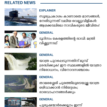
RELATED NEWS
EXPLAINER
സൂര്യപ്രകാശം കാണാതെ മാസങ്ങൾ,
നേരിടുന്നത് വലിയ വെല്ലുവിളികൾ:
ആഴക്കടലിലെ നാവികരുടെ ജീവിതം!
GENERAL
ടൂറിസം കേരളത്തിന്റെ ഭാവി: മന്ത്രി
വിഷ്ണുനാഥ്
GENERAL
യാത്ര പുറപ്പെടുന്നതിന് മുമ്പ്
ശ്രദ്ധിക്കുക! ഈ സ്ഥലങ്ങളിൽ യാത്രാ
നിരോധനം,​ വിനോദസഞ്ചാരം
ഇപ്പോൾ വേണ്ടെന്ന് മുന്നറിയിപ്പ്
GENERAL
താമരശ്ശേരി ചുരത്തിലൂടെയുള്ള യാത്ര
ഒഴിവാക്കാൻ നിർദ്ദേശം;
ഭാരവാഹനങ്ങൾക്കും
വിനോദസഞ്ചാരികൾക്കും
GENERAL
നിയന്ത്രണം
പുരുഷന്മാർക്കെല്ലാം ഇന്ന്