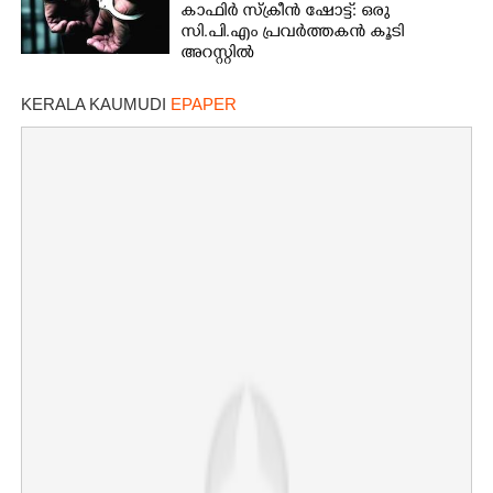
കാഫിർ സ്ക്രീൻ ഷോട്ട്: ഒരു
സി.പി.എം പ്രവർത്തകൻ കൂടി
അറസ്റ്റിൽ
KERALA KAUMUDI
EPAPER
×
Share this link
Copy Link