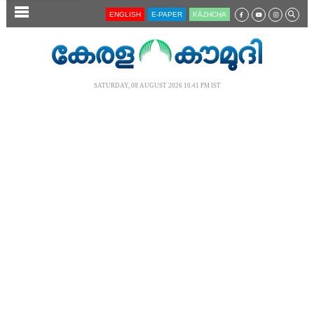
SECTIONS
ENGLISH
E-PAPER
KĀZHCHA
HOME
LATEST
SATURDAY, 08 AUGUST 2026 10.41 PM IST
AUDIO
NOTIFIED NEWS
POLL
KERALA
LOCAL
NEWS 360
CASE DIARY