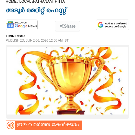
HOME /
LOCAL /
PATHANAMTHITTA
CINEMA
അടൂർ മെറിറ്റ് ഫെസ്റ്റ്
OPINION
Share
1 MIN READ
PHOTOS
PUBLISHED: JUNE 06, 2026 12:08 AM IST
LIFESTYLE
SPIRITUAL
INFO+
ART
ഈ വാർത്ത കേൾക്കാം
ASTRO