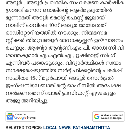
അടൂർ : അടൂർ പ്രാഥമിക സഹകരണ കാർഷിക
ഗ്രാമവികസന ബാങ്കിന്റെ ആഭിമുഖ്യത്തിൽ
CARTOONS
മൂന്നാമത് അടൂർ മെറിറ്റ് ഫെസ്റ്റ് ജൂലായ്
നാലിന് രാവിലെ 10ന് അടൂർ മേലേടത്ത്
LITERATURE
ഓഡിറ്റോറിയത്തിൽ നടക്കും. നിയമസഭ
സ്പീക്കർ തിരുവഞ്ചൂർ രാധാകൃഷ്ണൻ ഉദ്‌ഘാടനം
ZOOM
ചെയ്യും. ആന്റോ ആന്റണി.എം.പി, അഡ്വ സി വി
ശാന്തകുമാർ എം.എൽ.എ , ഋഷിരാജ് സിംഗ്
CONTACT US
എന്നിവർ പങ്കെടുക്കും. വിദ്യാർത്ഥികൾ സ്വയം
സാക്ഷ്യപ്പെടുത്തിയ സർട്ടിഫിക്കറ്റിന്റെ പകർപ്പ്
സഹിതം 15ന് മുൻപായി അടൂർ സെൻട്രൽ
ജംഗ്ഷനിലെ ബാങ്കിന്റെ ഓഫീസിൽ അപേക്ഷ
നൽകണമെന്ന് ബാങ്ക് പ്രസിഡന്റ് ഏഴംകുളം
അജു അറിയിച്ചു.
RELATED TOPICS:
LOCAL NEWS
,
PATHANAMTHITTA