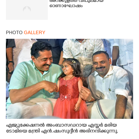
അറക്കുളത്ത് വിപുലമായ
ഓണാഘോഷം
PHOTO
GALLERY
എജ്യുക്കേഷനൽ അംബാസഡറായ എസ്തർ മരിയ
ടോമിയെ മന്ത്രി എൻ.ഷംസുദ്ദീൻ അഭിനന്ദിക്കുന്നു.