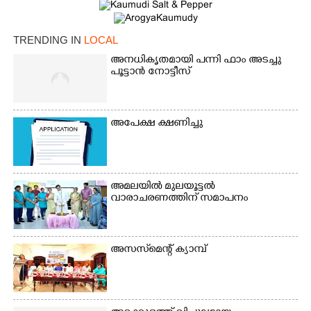
TRENDING IN
LOCAL
അനധികൃതമായി പന്നി ഫാം അടച്ചു
പൂട്ടാൻ നോട്ടീസ്
അപേക്ഷ ക്ഷണിച്ചു
×
Share this link
അമലയിൽ മുലയൂട്ടൽ
വാരാചരണത്തിന് സമാപനം
Copy Link
അസസ്‌മെന്റ് ക്യാമ്പ്