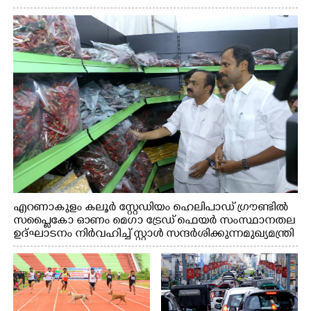
എറണാകുളം കലൂർ സ്റ്റേഡിയം ഹെലിപാഡ് ഗ്രൗണ്ടിൽ
സപ്ളൈകോ ഓണം മെഗാ ട്രേഡ് ഫെയർ സംസ്ഥാനതല
ഉദ്ഘാടനം നിർവഹിച്ച് സ്റ്റാൾ സന്ദർശിക്കുന്ന മുഖ്യമന്ത്രി
വി.ഡി. സതീശൻ. മന്ത്രി അനൂപ് ജേക്കബ് സമീപം