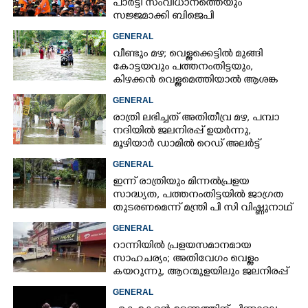
പാർട്ടി സംവിധാനത്തെയും
സജ്ജമാക്കി ബിജെപി
GENERAL
വീണ്ടും മഴ; വെള്ളക്കെട്ടിൽ മുങ്ങി
കോട്ടയവും പത്തനംതിട്ടയും,
കിഴക്കൻ വെള്ളമെത്തിയാൽ ആശങ്ക
ഇരട്ടിക്കും
GENERAL
രാത്രി ലഭിച്ചത് അതിതീവ്ര മഴ, പമ്പാ
നദിയിൽ ജലനിരപ്പ് ഉയർന്നു,
മൂഴിയാർ ഡാമിൽ റെഡ് അലർട്ട്
GENERAL
ഇന്ന് രാത്രിയും മിന്നൽപ്രളയ
സാദ്ധ്യത,​ പത്തനംതിട്ടയിൽ ജാഗ്രത
തുടരണമെന്ന് മന്ത്രി പി സി വിഷ്ണുനാഥ്
GENERAL
റാന്നിയിൽ പ്രളയസമാനമായ
സാഹചര്യം; അതിവേഗം വെള്ളം
കയറുന്നു, ആറന്മുളയിലും ജലനിരപ്പ്
ഉയരുന്നു
GENERAL